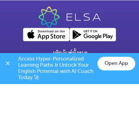
ผลิตภัณฑ์ทั้งหมด
Access Hyper-Personalized 
คำถามทั่วไป
Open App
Learning Paths & Unlock Your 
Chat on LINE
English Potential with AI Coach 
ข้อกำหนดการเปลี่ยนแปลง/ยกเลิก
Today 🚀
เบอร์โทร: (+66) 020385810
(เวลาเปิดทำการ: จันทร์-ศุกร์ 9.00 น. - 17.00 น.)
support@elsanow.io
ELSA Speak Thailand