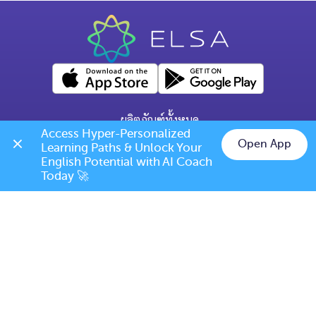
ผลิตภัณฑ์ทั้งหมด
Access Hyper-Personalized 
คำถามทั่วไป
Open App
Learning Paths & Unlock Your 
Chat on LINE
English Potential with AI Coach 
ข้อกำหนดการเปลี่ยนแปลง/ยกเลิก
Today 🚀
เบอร์โทร: (+66) 020385810
(เวลาเปิดทำการ: จันทร์-ศุกร์ 9.00 น. - 17.00 น.)
support@elsanow.io
ELSA Speak Thailand