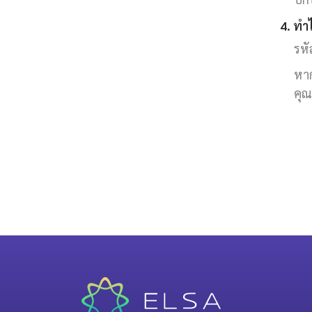
4. ทำ
รหั
หาก
คุณ