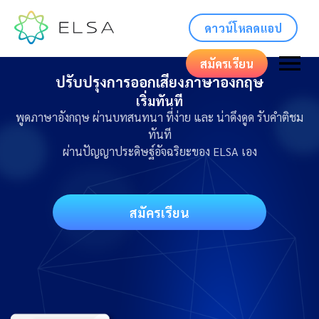
ดาวน์โหลดแอป
สมัครเรียน
ปรับปรุงการออกเสียงภาษาอังกฤษ
เริ่มทันที
พูดภาษาอังกฤษ ผ่านบทสนทนา ที่ง่าย และ น่าดึงดูด รับคำติชม
ทันที
ผ่านปัญญาประดิษฐ์อัจฉริยะของ ELSA เอง
สมัครเรียน