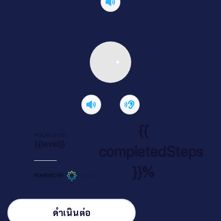
{{
YOUR LEVEL
{{level}}
completedSteps
}}%
ดำเนินต่อ