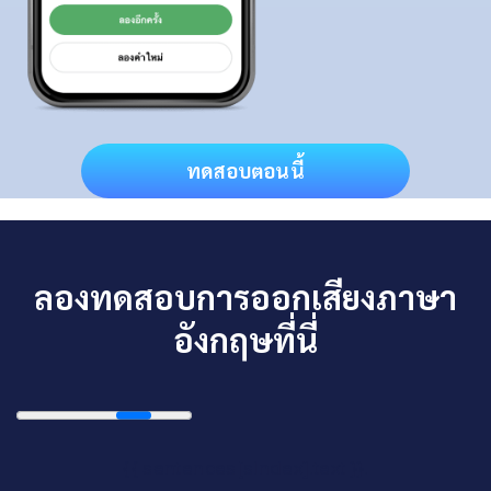
ทดสอบตอนนี้
ลองทดสอบการออกเสียงภาษา
อังกฤษที่นี่
{{ sentences[sIndex].text }}.