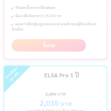
อัปเดตเนื้อหาบทเรียนตลอด
มีแบบฝึกหัดมากกว่า 25,000 บท
แผนการเรียนรู้จะถูกออกแบบตามระดับของผู้เรียน ด้วย AI
อัจฉริยะ
ซื้อเลย
ร
ะ
ห
ยั
ด
สู
ง
สุ
ด
%
ELSA Pro 1 ปี
18
ป
2,499
บาท
2,035
บาท
กรอกรหัส
TH2026
ลดเหลือ
1,830
บาท