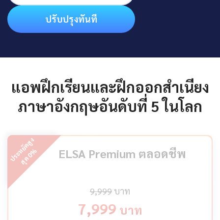
ปรับปรุงทันที
แอพฝึกเรียนและฝึกออกสำเนียง
ภาษาอังกฤษอันดับที่ 5 ในโลก
ป
ร
ะ
ห
ยั
ด
สู
ง
สุ
ด
ELSA Premium ตลอดชีพ
%
0
9,999
บาท
7,999
บาท