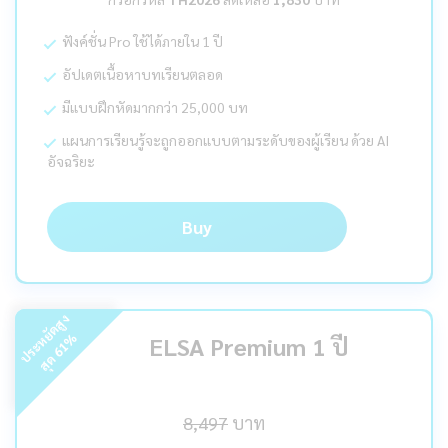
ฟังค์ชั่น Pro ใช้ได้ภายใน 1 ปี
อัปเดตเนื้อหาบทเรียนตลอด
มีแบบฝึกหัดมากกว่า 25,000 บท
แผนการเรียนรู้จะถูกออกแบบตามระดับของผู้เรียน ด้วย AI
อัจฉริยะ
Buy
ร
ะ
ห
ยั
ด
สู
ง
สุ
ด
%
ELSA Premium 1 ปี
61
ป
8,497
บาท