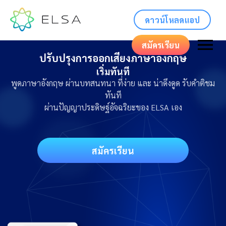
ดาวน์โหลดแอป
สมัครเรียน
ปรับปรุงการออกเสียงภาษาอังกฤษ
เริ่มทันที
พูดภาษาอังกฤษ ผ่านบทสนทนา ที่ง่าย และ น่าดึงดูด รับคำติชม
ทันที
ผ่านปัญญาประดิษฐ์อัจฉริยะของ ELSA เอง
สมัครเรียน