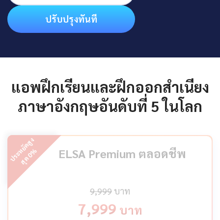
ปรับปรุงทันที
แอพฝึกเรียนและฝึกออกสำเนียง
ภาษาอังกฤษอันดับที่ 5 ในโลก
ป
ร
ะ
ห
ยั
ด
สู
ง
สุ
ด
ELSA Premium ตลอดชีพ
%
0
9,999
บาท
7,999
บาท