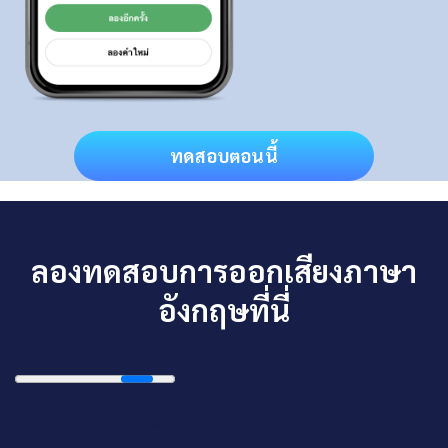
ทดสอบตอนนี้
ลองทดสอบการออกเสียงภาษา
อังกฤษที่นี่
{{ sentences[sIndex].text }}.