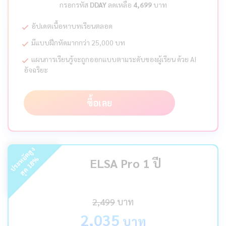
กรอกรหัส
DDAY
ลดเหลือ
4,699
บาท
อัปเดตเนื้อหาบทเรียนตลอด
มีแบบฝึกหัดมากกว่า 25,000 บท
แผนการเรียนรู้จะถูกออกแบบตามระดับของผู้เรียน ด้วย AI
อัจฉริยะ
ซื้อเลย
ร
ะ
ห
ยั
ด
สู
ง
สุ
ด
%
ELSA Pro 1 ปี
18
ป
2,499
บาท
2,035
บาท