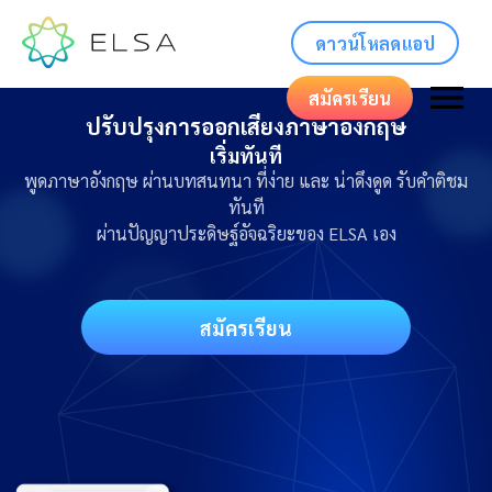
ดาวน์โหลดแอป
สมัครเรียน
ปรับปรุงการออกเสียงภาษาอังกฤษ
เริ่มทันที
พูดภาษาอังกฤษ ผ่านบทสนทนา ที่ง่าย และ น่าดึงดูด รับคำติชม
ทันที
ผ่านปัญญาประดิษฐ์อัจฉริยะของ ELSA เอง
สมัครเรียน