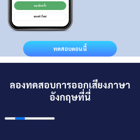
ทดสอบตอนนี้
ลองทดสอบการออกเสียงภาษา
อังกฤษที่นี่
{{ sentences[sIndex].text }}.