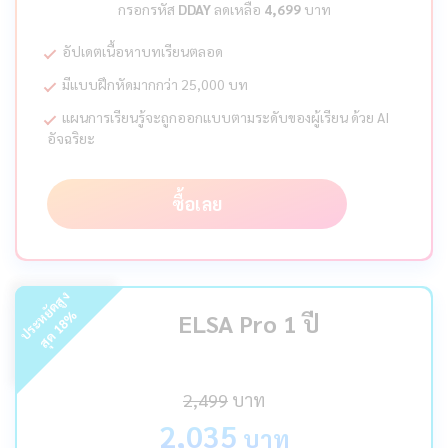
กรอกรหัส
DDAY
ลดเหลือ
4,699
บาท
อัปเดตเนื้อหาบทเรียนตลอด
มีแบบฝึกหัดมากกว่า 25,000 บท
แผนการเรียนรู้จะถูกออกแบบตามระดับของผู้เรียน ด้วย AI
อัจฉริยะ
ซื้อเลย
ร
ะ
ห
ยั
ด
สู
ง
สุ
ด
%
ELSA Pro 1 ปี
18
ป
2,499
บาท
2,035
บาท