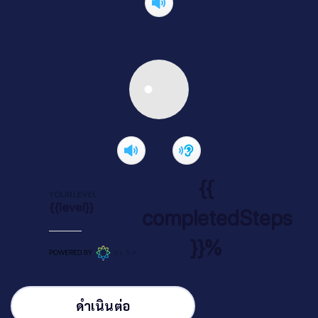
{{
YOUR LEVEL
{{level}}
completedSteps
}}%
ดำเนินต่อ