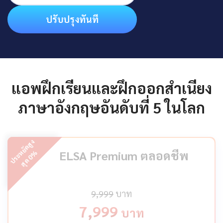
ปรับปรุงทันที
แอพฝึกเรียนและฝึกออกสำเนียง
ภาษาอังกฤษอันดับที่ 5 ในโลก
ป
ร
ะ
ห
ยั
ด
สู
ง
สุ
ด
ELSA Premium ตลอดชีพ
%
0
9,999
บาท
7,999
บาท