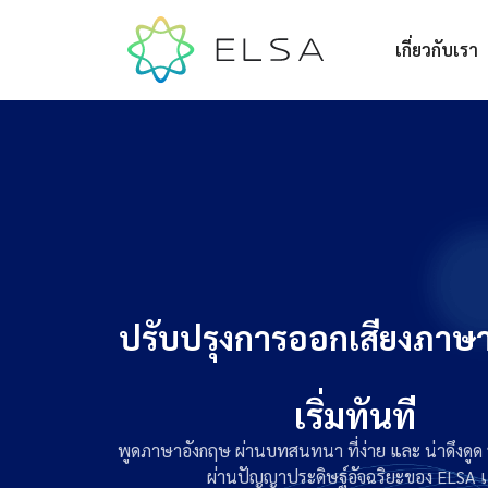
เกี่ยวกับเรา
ปรับปรุงการออกเสียงภาษ
เริ่มทันที
พูดภาษาอังกฤษ ผ่านบทสนทนา ที่ง่าย และ น่าดึงดูด 
ผ่านปัญญาประดิษฐ์อัจฉริยะของ ELSA เ