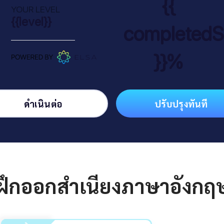
{{
YOUR LEVEL
{{level}}
completedS
}}%
ดำเนินต่อ
ปรับปรุงทันที
ึกออกสำเนียงภาษาอังกฤษอ