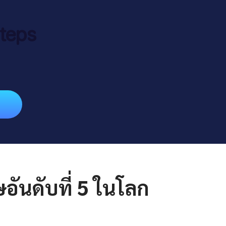
teps
ันดับที่ 5 ในโลก