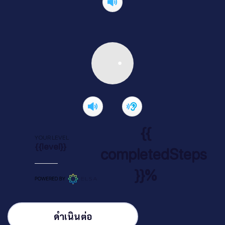
{{
YOUR LEVEL
{{level}}
completedSteps
}}%
ดำเนินต่อ