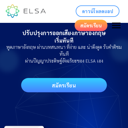
ดาวน์โหลดแอป
สมัครเรียน
ปรับปรุงการออกเสียงภาษาอังกฤษ
เริ่มทันที
พูดภาษาอังกฤษ ผ่านบทสนทนา ที่ง่าย และ น่าดึงดูด รับคำติชม
ทันที
ผ่านปัญญาประดิษฐ์อัจฉริยะของ ELSA เอง
สมัครเรียน