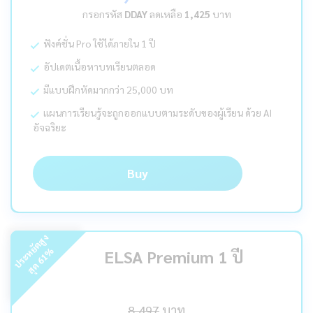
กรอกรหัส
DDAY
ลดเหลือ
1,425
บาท
ฟังค์ชั่น Pro ใช้ได้ภายใน 1 ปี
อัปเดตเนื้อหาบทเรียนตลอด
มีแบบฝึกหัดมากกว่า 25,000 บท
แผนการเรียนรู้จะถูกออกแบบตามระดับของผู้เรียน ด้วย AI
อัจฉริยะ
Buy
ร
ะ
ห
ยั
ด
สู
ง
สุ
ด
%
ELSA Premium 1 ปี
61
ป
8,497
บาท