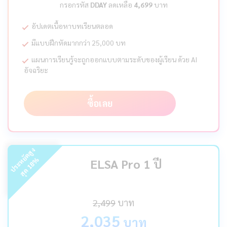
กรอกรหัส
DDAY
ลดเหลือ
4,699
บาท
อัปเดตเนื้อหาบทเรียนตลอด
มีแบบฝึกหัดมากกว่า 25,000 บท
แผนการเรียนรู้จะถูกออกแบบตามระดับของผู้เรียน ด้วย AI
อัจฉริยะ
ซื้อเลย
ร
ะ
ห
ยั
ด
สู
ง
สุ
ด
%
ELSA Pro 1 ปี
18
ป
2,499
บาท
2,035
บาท