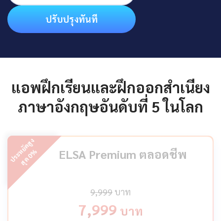
ปรับปรุงทันที
แอพฝึกเรียนและฝึกออกสำเนียง
ภาษาอังกฤษอันดับที่ 5 ในโลก
ป
ร
ะ
ห
ยั
ด
สู
ง
สุ
ด
ELSA Premium ตลอดชีพ
%
0
9,999
บาท
7,999
บาท