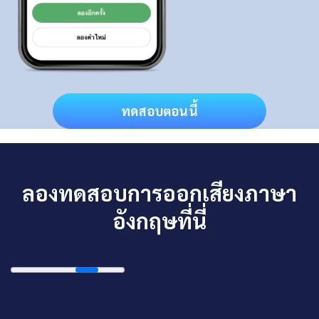
ทดสอบตอนนี้
ลองทดสอบการออกเสียงภาษา
อังกฤษที่นี่
{{ sentences[sIndex].text }}.