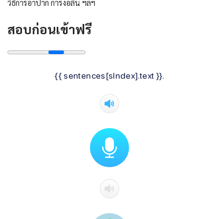
วิธีการอ้าปาก การงอลิ้น ฯลฯ
สอบก่อนเข้าฟรี
{{ sentences[sIndex].text }}.