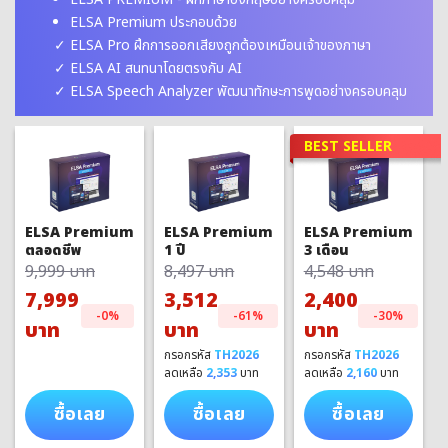
ELSA Premium ประกอบด้วย
ELSA Pro ฝึกการออกเสียงถูกต้องเหมือนเจ้าของภาษา
ELSA AI สนทนาโดยตรงกับ AI
ELSA Speech Analyzer พัฒนาทักษะการพูดอย่างครอบคลุม
BEST SELLER
ELSA Premium
ELSA Premium
ELSA Premium
1 ปี
3 เดือน
ตลอดชีพ
8,497 บาท
4,548 บาท
9,999 บาท
3,512
2,400
7,999
-61%
-30%
-0%
บาท
บาท
บาท
กรอกรหัส
TH2026
กรอกรหัส
TH2026
ลดเหลือ
2,353
บาท
ลดเหลือ
2,160
บาท
ซื้อเลย
ซื้อเลย
ซื้อเลย