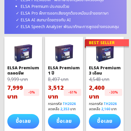
ELSA Premium ประกอบด้วย
ELSA Pro ฝึกการออกเสียงถูกต้องเหมือนเจ้าของภาษา
ELSA AI สนทนาโดยตรงกับ AI
ELSA Speech Analyzer พัฒนาทักษะการพูดอย่างครอบคลุม
BEST SELLER
ELSA Premium
ELSA Premium
ELSA Premium
1 ปี
3 เดือน
ตลอดชีพ
8,497 บาท
4,548 บาท
9,999 บาท
3,512
2,400
7,999
-61%
-30%
-0%
บาท
บาท
บาท
กรอกรหัส
TH2026
กรอกรหัส
TH2026
ลดเหลือ
2,353
บาท
ลดเหลือ
2,160
บาท
ซื้อเลย
ซื้อเลย
ซื้อเลย