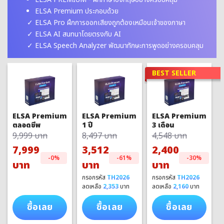
ELSA Premium ประกอบด้วย
ELSA Pro ฝึกการออกเสียงถูกต้องเหมือนเจ้าของภาษา
ELSA AI สนทนาโดยตรงกับ AI
ELSA Speech Analyzer พัฒนาทักษะการพูดอย่างครอบคลุม
BEST SELLER
ELSA Premium
ELSA Premium
ELSA Premium
1 ปี
3 เดือน
ตลอดชีพ
8,497 บาท
4,548 บาท
9,999 บาท
3,512
2,400
7,999
-61%
-30%
-0%
บาท
บาท
บาท
กรอกรหัส
TH2026
กรอกรหัส
TH2026
ลดเหลือ
2,353
บาท
ลดเหลือ
2,160
บาท
ซื้อเลย
ซื้อเลย
ซื้อเลย