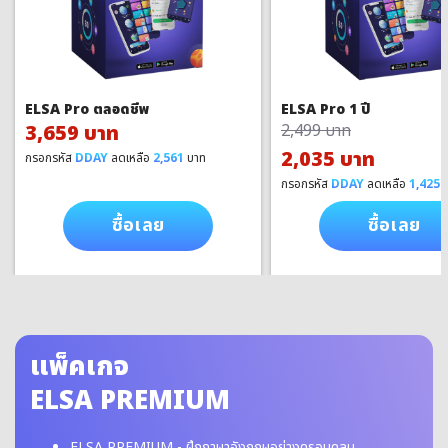
ELSA Pro ตลอดชีพ
ELSA Pro 1 ปี
3,659 บาท
2,499 บาท
2,035 บาท
กรอกรหัส
DDAY
ลดเหลือ
2,561
บาท
กรอกรหัส
DDAY
ลดเหลือ
1,425
บ
ซื้อเลย
ซื้อเลย
แพ็คเกจ
ELSA PREMIUM
ELSA PREMIUM - ฝึกภาษาอังกฤษอย่างครอบคลุม