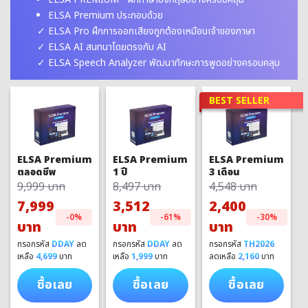
ELSA Premium ประกอบด้วย
ELSA Pro ฝึกการออกเสียงถูกต้องเหมือนเจ้าของภาษา
ELSA AI สนทนาโดยตรงกับ AI
ELSA Speech Analyzer พัฒนาทักษะการพูดอย่างครอบคลุม
BEST SELLER
ELSA Premium
ELSA Premium
ELSA Premium
1 ปี
3 เดือน
ตลอดชีพ
8,497 บาท
4,548 บาท
9,999 บาท
3,512
2,400
7,999
-61%
-30%
-0%
บาท
บาท
บาท
กรอกรหัส
DDAY
ลด
กรอกรหัส
TH2026
กรอกรหัส
DDAY
ลด
เหลือ
1,999
บาท
ลดเหลือ
2,160
บาท
เหลือ
4,699
บาท
ซื้อเลย
ซื้อเลย
ซื้อเลย