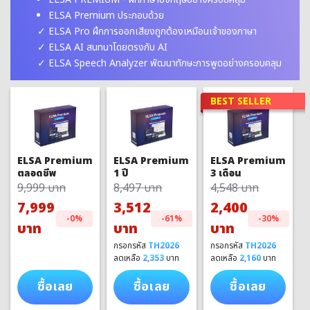
ELSA Premium ประกอบด้วย
ELSA Pro ฝึกการออกเสียงถูกต้องเหมือนเจ้าของภาษา
ELSA AI สนทนาโดยตรงกับ AI
ELSA Speech Analyzer พัฒนาทักษะการพูดอย่างครอบคลุม
BEST SELLER
ELSA Premium
ELSA Premium
ELSA Premium
1 ปี
3 เดือน
ตลอดชีพ
8,497 บาท
4,548 บาท
9,999 บาท
3,512
2,400
7,999
-61%
-30%
-0%
บาท
บาท
บาท
กรอกรหัส
TH2026
กรอกรหัส
TH2026
ลดเหลือ
2,353
บาท
ลดเหลือ
2,160
บาท
ซื้อเลย
ซื้อเลย
ซื้อเลย