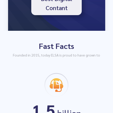
Contant
Fast Facts
Top 4 best AI
Founded in 2015, today ELSA is proud to have grown to
companies
1.5