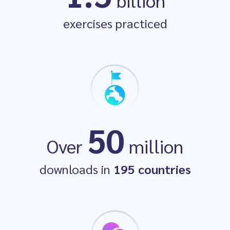
billion
#1
Education App
exercises practiced
50
Launch Winner
Over
million
downloads in
195 countries