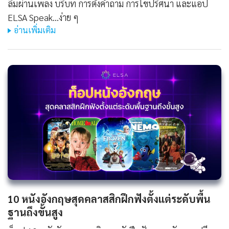
ลืมผ่านเพลง บริบท การตั้งคำถาม การไขปริศนา และแอป
ELSA Speak...ง่าย ๆ
อ่านเพิ่มเติม
10 หนังอังกฤษสุดคลาสสิกฝึกฟังตั้งแต่ระดับพื้น
ฐานถึงขั้นสูง