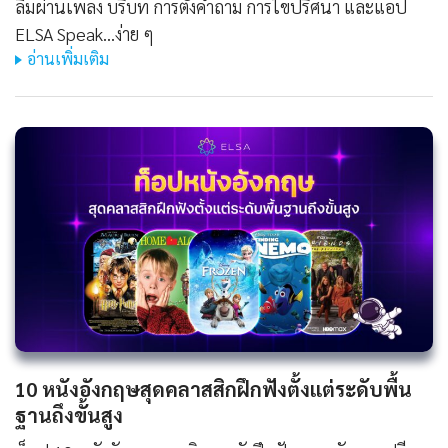
ลืมผ่านเพลง บริบท การตั้งคำถาม การไขปริศนา และแอป
ELSA Speak...ง่าย ๆ
อ่านเพิ่มเติม
10 หนังอังกฤษสุดคลาสสิกฝึกฟังตั้งแต่ระดับพื้น
ฐานถึงขั้นสูง