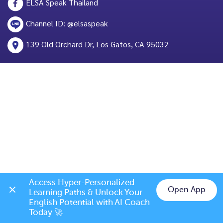
ELSA Speak Thailand
Channel ID: @elsaspeak
139 Old Orchard Dr, Los Gatos, CA 95032
Access Hyper-Personalized 
Open App
Learning Paths & Unlock Your 
Chat on LINE
English Potential with AI Coach 
Today 🚀