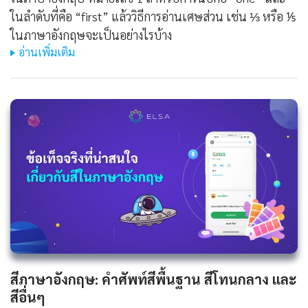
ในลำดับที่คือ “first” แล้ววิธีการอ่านเศษส่วน เช่น ⅓ หรือ ⅕
ในภาษาอังกฤษจะเป็นอย่างไรบ้าง
อ่านเพิ่มเติม
สีภาษาอังกฤษ: คำศัพท์สีพื้นฐาน สีโทนกลาง และ
สีอื่นๆ