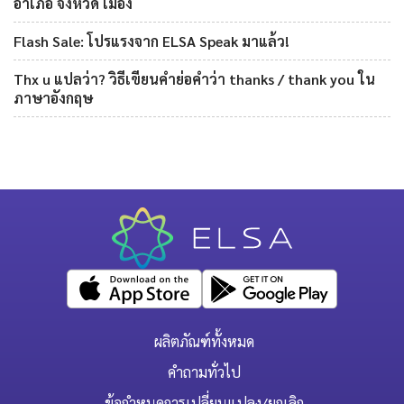
อำเภอ จังหวัด เมือง
Flash Sale: โปรแรงจาก ELSA Speak มาแล้ว!
Thx u แปลว่า? วิธีเขียนคำย่อคำว่า thanks / thank you ใน
ภาษาอังกฤษ
ผลิตภัณฑ์ทั้งหมด
คำถามทั่วไป
ข้อกำหนดการเปลี่ยนแปลง/ยกเลิก