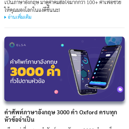
เป็นภาษาอังกฤษ มาดูคำคมฮีลใจมากกว่า 100+ คำเพื่อช่วย
ให้คุณมองโลกในแง่ดีขึ้นนะ!
อ่านเพิ่มเติม
คําศัพท์ภาษาอังกฤษ 3000 คํา Oxford ครบทุก
หัวข้อจำเป็น