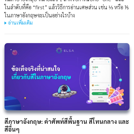
ในลำดับที่คือ “first” แล้ววิธีการอ่านเศษส่วน เช่น ⅓ หรือ ⅕
ในภาษาอังกฤษจะเป็นอย่างไรบ้าง
อ่านเพิ่มเติม
สีภาษาอังกฤษ: คำศัพท์สีพื้นฐาน สีโทนกลาง และ
สีอื่นๆ