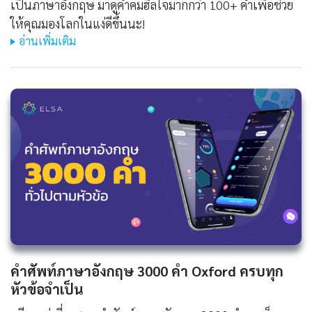
เป็นภาษาอังกฤษ มาดูคำคมฮีลใจมากกว่า 100+ คำเพื่อช่วย
ให้คุณมองโลกในแง่ดีขึ้นนะ!
อ่านเพิ่มเติม
คําศัพท์ภาษาอังกฤษ 3000 คํา Oxford ครบทุก
หัวข้อจำเป็น