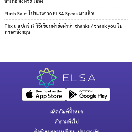
อำเภอ จังหวัด เมือง
Flash Sale: โปรแรงจาก ELSA Speak มาแล้ว!
Thx u แปลว่า? วิธีเขียนคำย่อคำว่า thanks / thank you ใน
ภาษาอังกฤษ
ผลิตภัณฑ์ทั้งหมด
คำถามทั่วไป
ข้อกำหนดการเปลี่ยนแปลง/ยกเลิก