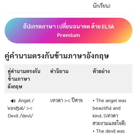
นักเรียน)
อัปเกรดภาษา เปลี่ยนอนาคต ด้วย ELSA
Premium
คู่คำนามตรงกันข้ามภาษาอังกฤษ
คู่คำนามตรงกัน
คำนิยาม
ตัวอย่าง
ข้ามภาษา
อังกฤษ
Angel /
เทวดา >< ปีศาจ
• The angel was
🔊
ˈeɪnʤəl/ ><
beautiful and
Devil /ˈdevl/
kind. (เทวดา
สวยงามและใจดี)
• The devil was