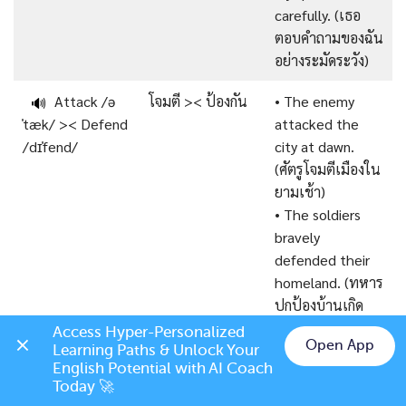
carefully. (เธอ
ตอบคำถามของฉัน
อย่างระมัดระวัง)
Attack /ə
โจมตี >< ป้องกัน
• The enemy
🔊
ˈtæk/ >< Defend
attacked the
/dɪˈfend/
city at dawn.
(ศัตรูโจมตีเมืองใน
ยามเช้า)
• The soldiers
bravely
defended their
homeland. (ทหาร
ปกป้องบ้านเกิด
อย่างกล้าหาญ)
Access Hyper-Personalized 
Open App
Learning Paths & Unlock Your 
Chat on LINE
Begin
เริ่มต้น >< สิ้นสุด
• The meeting
English Potential with AI Coach 
🔊
Today 🚀
/bi’gin/ >< End
began at 10:00