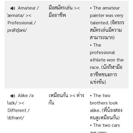
Amateur /
มือสมัครเล่น ><
• The amateur
🔊
ˈæmətə/ ><
มืออาชีพ
painter was very
Professional /
talented. (จิตรกร
prəˈfɛʃənl/
สมัครเล่นมีความ
สามารถมาก)
• The
professional
athlete won the
race. (นักกีฬามือ
อาชีพชนะการ
แข่งขัน)
Alike /ə
เหมือนกัน >< ต่าง
• The two
🔊
ˈlaɪk/ ><
กัน
brothers look
Different /
alike. (พี่น้องสอง
ˈdɪfrənt/
คนดูเหมือนกัน)
• The two cars
are very