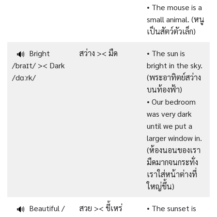
• The mouse is a
small animal. (หนู
เป็นสัตว์ตัวเล็ก)
Bright
สว่าง >< มืด
• The sun is
🔊
/braɪt/ >< Dark
bright in the sky.
/dɑːrk/
(พระอาทิตย์สว่าง
บนท้องฟ้า)
• Our bedroom
was very dark
until we put a
larger window in.
(ห้องนอนของเรา
มืดมากจนกระทั่ง
เราใส่หน้าต่างที่
ใหญ่ขึ้น)
Beautiful /
สวย >< ขี้เหร่
• The sunset is
🔊