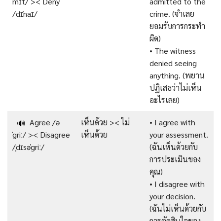
ˈmɪt/ >< Deny
admitted to the
/dɪˈnaɪ/
crime. (จำเลย
ยอมรับการกระทำ
ผิด)
• The witness
denied seeing
anything. (พยาน
ปฏิเสธว่าไม่เห็น
อะไรเลย)
Agree /ə
เห็นด้วย >< ไม่
• I agree with
🔊
ˈgriː/ >< Disagree
เห็นด้วย
your assessment.
/ˌdɪsəˈgriː/
(ฉันเห็นด้วยกับ
การประเมินของ
คุณ)
• I disagree with
your decision.
(ฉันไม่เห็นด้วยกับ
การตัดสินใจของ