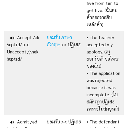
five from ten to
get five. (ฉันลบ
ห้าออกจากสิบ
เหลือห้า)
Accept /ək
ยอมรับ ภาษา
• The teacher
🔊
ˈsɛptɪd/ ><
อังกฤษ
>< ปฏิเสธ
accepted my
Unaccept /ˌʌnək
apology. (ครู
ˈsɛptɪd/
ยอมรับคำขอโทษ
ของฉัน)
• The application
was rejected
because it was
incomplete. (ใบ
สมัครถูกปฏิเสธ
เพราะไม่สมบูรณ์)
Admit /əd
ยอมรับ >< ปฏิเสธ
• The defendant
🔊