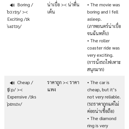
Boring /
น่าเบื่อ >< น่าตื่น
• The movie was
🔊
ˈbɔːrɪŋ/ ><
เต้น
boring and I fell
Exciting /ɪk
asleep.
ˈsaɪtɪŋ/
(ภาพยนตร์น่าเบื่อ
จนฉันหลับ)
• The roller
coaster ride was
very exciting.
(การนั่งรถไฟเหาะ
สนุกมาก)
Cheap /
ราคาถูก >< ราคา
• The car is
🔊
ʧiːp/ ><
แพง
cheap, but it’s
Expensive /ɪks
not very reliable.
ˈpɛnsɪv/
(รถราคาถูกแต่ไม่
ค่อยน่าเชื่อถือ)
• The diamond
ring is very