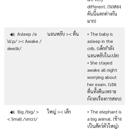
different. (รถสอง
คันนี้แตกต่างกัน
มาก)
Asleep /ə
นอนหลับ >< ตื่น
• The baby is
🔊
ˈsliːp/ >< Awake /
asleep in the
əˈweɪk/
crib. (เด็กกำลัง
นอนหลับในเปล)
• She stayed
awake all night
worrying about
her exam. (เธอ
ตื่นทั้งคืนเพราะ
กังวลเรื่องการสอบ)
Big /big/ >
ใหญ่ >< เล็ก
• The elephant is
🔊
< Small /smɔːl/
a big animal. (ช้าง
เป็นสัตว์ตัวใหญ่)