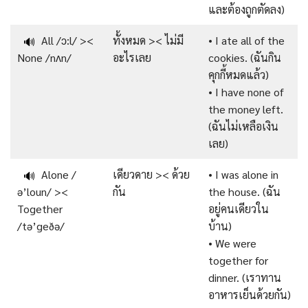
และต้องถูกตัดลง)
All /ɔ:l/ ><
ทั้งหมด >< ไม่มี
• I ate all of the
🔊
None /nʌn/
อะไรเลย
cookies. (ฉันกิน
คุกกี้หมดแล้ว)
• I have none of
the money left.
(ฉันไม่เหลือเงิน
เลย)
Alone /
เดียวดาย >< ด้วย
• I was alone in
🔊
ə’loun/ ><
กัน
the house. (ฉัน
Together
อยู่คนเดียวใน
/tə’geðə/
บ้าน)
• We were
together for
dinner. (เราทาน
อาหารเย็นด้วยกัน)