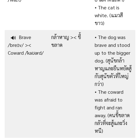
• The cat is
white. (แมวสี
ขาว)
Brave
กล้าหาญ >< ขี้
• The dog was
🔊
/breɪv/ ><
ขลาด
brave and stood
Coward /ˈkaʊərd/
up to the bigger
dog. (สุนัขกล้า
หาญและยืนหยัดสู้
กับสุนัขตัวที่ใหญ่
กว่า)
• The coward
was afraid to
fight and ran
away. (คนขี้ขลาด
กลัวที่จะสู้และวิ่ง
หนี)