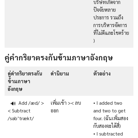
บริษัทเกิดจาก
ปัจจัยหลาย
ประการ รวมถึง
การบริหารจัดการ
ที่ไม่ดีและโชคร้าย
)
คู่คำกริยาตรงกันข้ามภาษาอังกฤษ
คู่คำกริยาตรงกัน
คำนิยาม
ตัวอย่าง
ข้ามภาษา
อังกฤษ
Add /æd/ >
เพิ่มเข้า >< ลบ
• I added two
🔊
< Subtract
ออก
and two to get
/səb’trækt/
four. (ฉันเพิ่มสอง
กับสองจะได้สี่)
• I subtracted