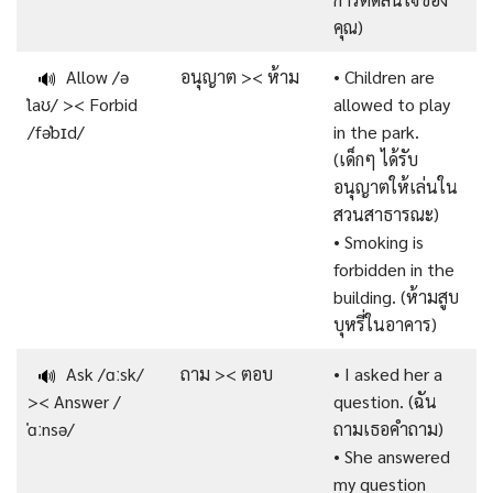
คุณ)
Allow /ə
อนุญาต >< ห้าม
• Children are
🔊
ˈlaʊ/ >< Forbid
allowed to play
/fəˈbɪd/
in the park.
(เด็กๆ ได้รับ
อนุญาตให้เล่นใน
สวนสาธารณะ)
• Smoking is
forbidden in the
building. (ห้ามสูบ
บุหรี่ในอาคาร)
Ask /ɑːsk/
ถาม >< ตอบ
• I asked her a
🔊
>< Answer /
question. (ฉัน
ˈɑːnsə/
ถามเธอคำถาม)
• She answered
my question