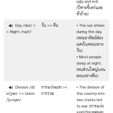
ugly and evil.
(ปีศาจขี้เหร่และ
ชั่วร้าย)
Day /deɪ/ >
วัน >< คืน
• The sun shines
🔊
< Night /naɪt/
during the day.
(พระอาทิตย์ส่อง
แสงในตอนกลาง
วัน)
• Most people
sleep at night.
(คนส่วนใหญ่นอน
ตอนกลางคืน)
Division /dɪ
การแบ่งแยก ><
• The division of
🔊
ˈvɪʒən/ >< Union
การรวม
the country into
/ˈjuːnjən/
two states led
to war. (การแบ่ง
แยกประเทศออก