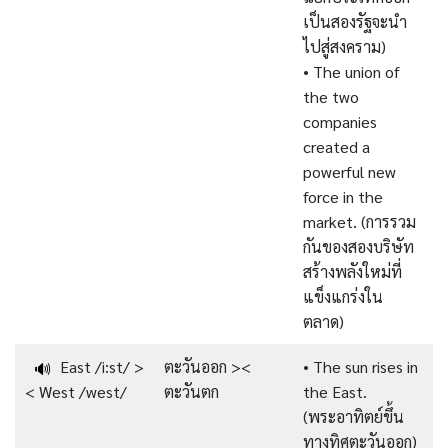
เป็นสองรัฐจะนำ
ไปสู่สงคราม)
• The union of
the two
companies
created a
powerful new
force in the
market. (การรวม
กันของสองบริษัท
สร้างพลังใหม่ที่
แข็งแกร่งใน
ตลาด)
East /i:st/ >
ตะวันออก ><
• The sun rises in
🔊
< West /west/
ตะวันตก
the East.
(พระอาทิตย์ขึ้น
ทางทิศตะวันออก)