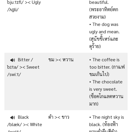
ˈbjuːtɪfl/ >< Ugly
beautiful.
/ˈʌɡli/
(พระอาทิตย์ตก
สวยงาม)
• The dog was
ugly and mean.
(สุนัขขี้เหร่และ
ดุร้าย)
Bitter /
ขม >< หวาน
• The coffee is
🔊
ˈbɪtə/ >< Sweet
too bitter. (กาแฟ
/swiːt/
ขมเกินไป)
• The chocolate
is very sweet.
(ช็อคโกแลตหวาน
มาก)
Black
ดำ >< ขาว
• The night sky is
🔊
/blæk/ >< White
black. (ท้องฟ้า
/waɪt/
ยามค่ำคืนสีดำ)