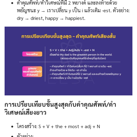
คำคุณศัพท์/คำวิเศษณ์ที่มี 2 พยางค์ และลงท้ายด้วย
พยัญชนะ y → เราเปลี่ยน y เป็น i แล้วเติม -est. ตัวอย่าง:
dry → driest, happy → happiest.
การเปรียบเทียบขั้นสูงสุดกับคำคุณศัพท์/คำ
วิเศษณ์เสียงยาว
โครงสร้าง: S + V + the + most + adj + N
ตัวอย่าง: