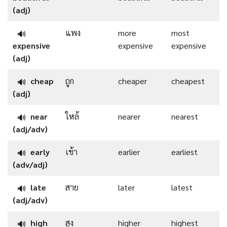
(adj)
แพง
more
most
🔊
expensive
expensive
expensive
(adj)
cheap
ถูก
cheaper
cheapest
🔊
(adj)
near
ใหล้
nearer
nearest
🔊
(adj/adv)
early
เช้า
earlier
earliest
🔊
(adv/adj)
late
สาย
later
latest
🔊
(adj/adv)
high
สูง
higher
highest
🔊