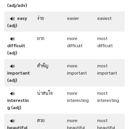
(adj/adv)
easy
ง่าย
easier
easiest
🔊
(adj)
ยาก
more
most
🔊
difficult
difficult
difficult
(adj)
สำคัญ
more
most
🔊
important
important
important
(adj)
น่าสนใจ
more
most
🔊
interestin
interesting
interesting
g (adj)
สวย
more
most
🔊
beautiful
beautiful
beautiful