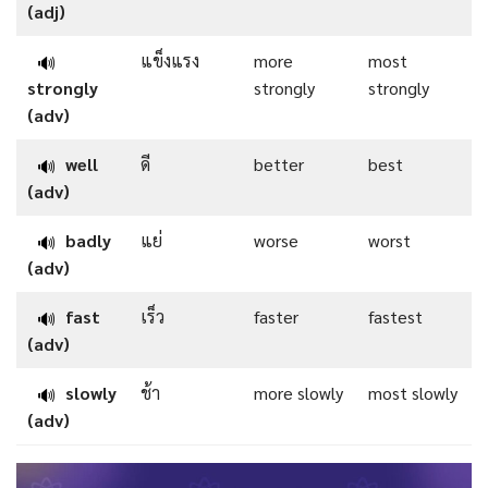
(adj)
แข็งแรง
more
most
🔊
strongly
strongly
strongly
(adv)
well
ดี
better
best
🔊
(adv)
badly
แย่
worse
worst
🔊
(adv)
fast
เร็ว
faster
fastest
🔊
(adv)
slowly
ช้า
more slowly
most slowly
🔊
(adv)