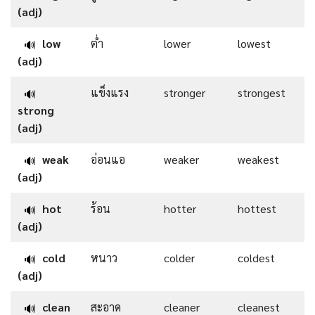
(adj)
low
ต่ำ
lower
lowest
🔊
(adj)
แข็งแรง
stronger
strongest
🔊
strong
(adj)
weak
อ่อนแอ
weaker
weakest
🔊
(adj)
hot
ร้อน
hotter
hottest
🔊
(adj)
cold
หนาว
colder
coldest
🔊
(adj)
clean
สะอาด
cleaner
cleanest
🔊