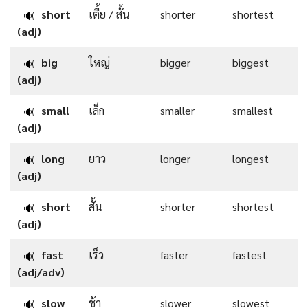
short
เตี้ย / สั้น
shorter
shortest
🔊
(adj)
big
ใหญ่
bigger
biggest
🔊
(adj)
small
เล็ก
smaller
smallest
🔊
(adj)
long
ยาว
longer
longest
🔊
(adj)
short
สั้น
shorter
shortest
🔊
(adj)
fast
เร็ว
faster
fastest
🔊
(adj/adv)
slow
ช้า
slower
slowest
🔊