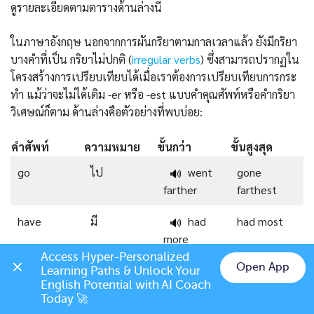
ดูรายละเอียดตามตารางด้านล่างนี้
ในภาษาอังกฤษ นอกจากการผันกริยาตามกาลเวลาแล้ว ยังมีกริยา
บางคำที่เป็น กริยาไม่ปกติ (
irregular verbs
) ซึ่งสามารถปรากฏใน
โครงสร้างการเปรียบเทียบได้เมื่อเราต้องการเปรียบเทียบการกระ
ทำ แม้ว่าจะไม่ได้เติม -er หรือ -est แบบคำคุณศัพท์หรือคำกริยา
วิเศษณ์ก็ตาม ด้านล่างคือตัวอย่างที่พบบ่อย:
คำศัพท์
ความหมาย
ขั้นกว่า
ขั้นสูงสุด
go
ไป
went
gone
🔊
farther
farthest
have
มี
had
had most
🔊
more
Access Hyper-Personalized 
Open App
do
ทำ
did
done best
🔊
Learning Paths & Unlock Your 
Chat on LINE
English Potential with AI Coach 
better
Today 🚀