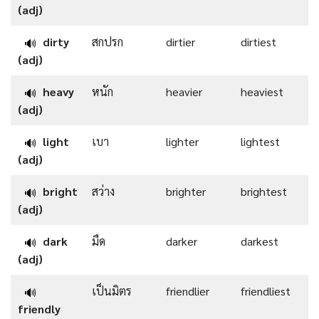
(adj)
dirty
สกปรก
dirtier
dirtiest
🔊
(adj)
heavy
หนัก
heavier
heaviest
🔊
(adj)
light
เบา
lighter
lightest
🔊
(adj)
bright
สว่าง
brighter
brightest
🔊
(adj)
dark
มืด
darker
darkest
🔊
(adj)
เป็นมิตร
friendlier
friendliest
🔊
friendly