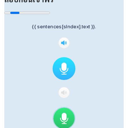
{{ sentences[sIndex].text }}.