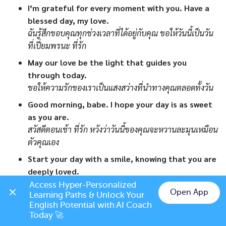
I’m grateful for every moment with you. Have a
blessed day, my love.
ฉันรู้สึกขอบคุณทุกช่วงเวลาที่ได้อยู่กับคุณ ขอให้วันนี้เป็นวัน
ที่เปี่ยมพรนะ ที่รัก
May our love be the light that guides you
through today.
ขอให้ความรักของเราเป็นแสงสว่างที่นำทางคุณตลอดทั้งวัน
Good morning, babe. I hope your day is as sweet
as you are.
สวัสดีตอนเช้า ที่รัก หวังว่าวันนี้ของคุณจะหวานละมุนเหมือน
ตัวคุณเอง
Start your day with a smile, knowing that you are
deeply loved.
เริ่มต้นวันด้วยรอยยิ้ม พร้อมกับรู้ไว้ว่าคุณถูกรักอย่างสุดหัวใจ
Access Hyper-Personalized 
Open App
Learning Paths & Unlock Your 
Sending you my warmest wishes for a day filled
Chat on LINE
English Potential with AI Coach 
with success and joy.
Today 🚀
ส่งคำอวยพรที่อบอุ่นที่สุดให้คุณ ขอให้วันนี้เต็มไปด้วยความ