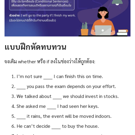
แบบฝึกหัดทบทวน
จงเติม whether หรือ if ลงในช่องว่างให้ถูกต้อง:
I’m not sure ______ I can finish this on time.
______ you pass the exam depends on your effort.
We talked about ______ we should invest in stocks.
She asked me ______ I had seen her keys.
______ it rains, the event will be moved indoors.
He can’t decide ______ to buy the house.