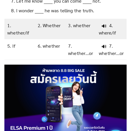
Let me know ______ you can come ______ not.
I wonder ______ he was telling the truth.
1.
2. Whether
3. whether
4.
🔊
whether/if
where/if
5. If
6. whether
7.
7.
🔊
whether…or
whether…or