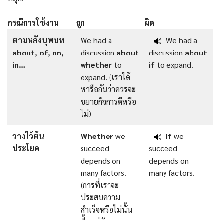
กรณีการใช้งาน
ถูก
ผิด
ตามหลังบุพบท
We had a
We had a
🔊
about, of, on,
discussion
about
discussion
about
in…
whether
to
if
to expand.
expand. (เราได้
หารือกันว่าควรจะ
ขยายกิจการดีหรือ
ไม่)
วางไว้ต้น
Whether
we
If
we
🔊
ประโยค
succeed
succeed
depends on
depends on
many factors.
many factors.
(การที่เราจะ
ประสบความ
สำเร็จหรือไม่นั้น