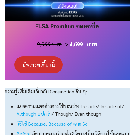
ELSA
Premium
ตลอดชีพ
9,999 บาท
->
4,699
บาท
อัพเกรดเดี๋ยวนี้
ความรู้เพิ่มเติมเกี่ยวกับ Conjunction อื่น ๆ:
แยกความแตกต่างการใช้ระหว่าง Despite/ In spite of/
Although แปลว่า
/ Though/ Even though
วิธีใช้ Because, Because of และ So
Before
มีความหมายว่าอะไร? โครงสร้าง วิธีการใช้และแบบ