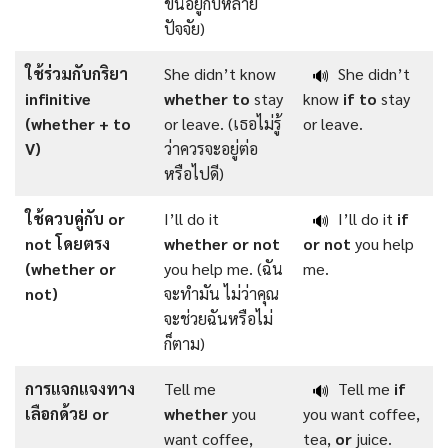
ขึ้นอยู่กับหลาย
ปัจจัย)
ใช้ร่วมกับกริยา
She didn’t know
She didn’t
🔊
infinitive
whether to
stay
know
if to
stay
(whether + to
or leave. (เธอไม่รู้
or leave.
V)
ว่าควรจะอยู่ต่อ
หรือไปดี)
ใช้ควบคู่กับ or
I’ll do it
I’ll do it
if
🔊
not โดยตรง
whether or not
or not
you help
(whether or
you help me. (ฉัน
me.
not)
จะทำมัน ไม่ว่าคุณ
จะช่วยฉันหรือไม่
ก็ตาม)
การแจกแจงทาง
Tell me
Tell me
if
🔊
เลือกด้วย or
whether
you
you want coffee,
want coffee,
tea,
or
juice.