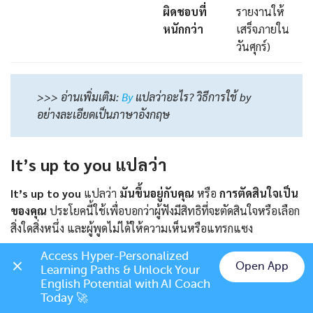
ผิดชอบที่
รายงานให้
หนักกว่า
เสร็จภายใน
วันศุกร์)
>>> อ่านเพิ่มเติม:
By
แปลว่าอะไร? วิธีการใช้ by
อย่างละเอียดเป็นภาษาอังกฤษ
It’s up to you แปลว่า
It’s up to you
แปลว่า
มันขึ้นอยู่กับคุณ
หรือ
การตัดสินใจเป็น
ของคุณ
ประโยคนี้ใช้เพื่อบอกว่าผู้ฟังมีสิทธิที่จะตัดสินใจหรือเลือก
สิ่งใดสิ่งหนึ่ง และผู้พูดไม่ได้ให้ความเห็นหรือแทรกแซง
Access Hyper-Personalized 
ตัวอย่าง:
Open App
Learning Paths & Unlock Your 
Chat on LINE
English Potential with AI Coach 
A:
Should we go out for dinner or stay home? (เราควรออกไป
Today 🚀