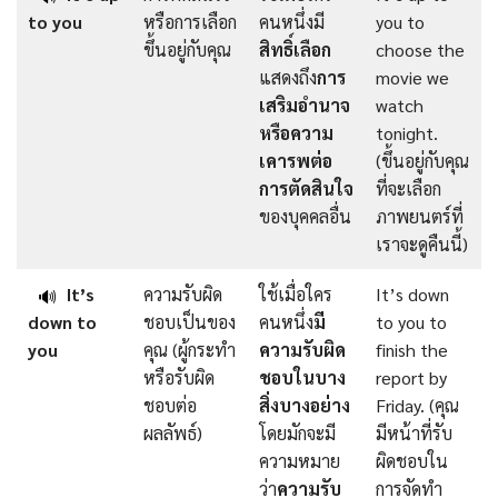
to you
หรือการเลือก
คนหนึ่งมี
you to
ขึ้นอยู่กับคุณ
สิทธิ์เลือก
choose the
แสดงถึง
การ
movie we
เสริมอำนาจ
watch
หรือความ
tonight.
เคารพต่อ
(ขึ้นอยู่กับคุณ
การตัดสินใจ
ที่จะเลือก
ของบุคคลอื่น
ภาพยนตร์ที่
เราจะดูคืนนี้)
It’s
ความรับผิด
ใช้เมื่อใคร
It’s down
🔊
down to
ชอบเป็นของ
คนหนึ่ง
มี
to you to
you
คุณ (ผู้กระทำ
ความรับผิด
finish the
หรือรับผิด
ชอบในบาง
report by
ชอบต่อ
สิ่งบางอย่าง
Friday. (คุณ
ผลลัพธ์)
โดยมักจะมี
มีหน้าที่รับ
ความหมาย
ผิดชอบใน
ว่า
ความรับ
การจัดทำ