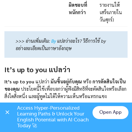
ผิดชอบที่
รายงานให้
หนักกว่า
เสร็จภายใน
วันศุกร์)
>>> อ่านเพิ่มเติม:
By
แปลว่าอะไร? วิธีการใช้ by
อย่างละเอียดเป็นภาษาอังกฤษ
It’s up to you แปลว่า
It’s up to you
แปลว่า
มันขึ้นอยู่กับคุณ
หรือ
การตัดสินใจเป็น
ของคุณ
ประโยคนี้ใช้เพื่อบอกว่าผู้ฟังมีสิทธิที่จะตัดสินใจหรือเลือก
สิ่งใดสิ่งหนึ่ง และผู้พูดไม่ได้ให้ความเห็นหรือแทรกแซง
Access Hyper-Personalized 
ตัวอย่าง:
Open App
Learning Paths & Unlock Your 
Chat on LINE
English Potential with AI Coach 
A:
Should we go out for dinner or stay home? (เราควรออกไป
Today 🚀