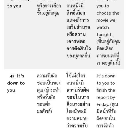
to you
หรือการเลือก
คนหนึ่งมี
you to
ขึ้นอยู่กับคุณ
สิทธิ์เลือก
choose the
แสดงถึง
การ
movie we
เสริมอำนาจ
watch
หรือความ
tonight.
เคารพต่อ
(ขึ้นอยู่กับคุณ
การตัดสินใจ
ที่จะเลือก
ของบุคคลอื่น
ภาพยนตร์ที่
เราจะดูคืนนี้)
It’s
ความรับผิด
ใช้เมื่อใคร
It’s down
🔊
down to
ชอบเป็นของ
คนหนึ่ง
มี
to you to
you
คุณ (ผู้กระทำ
ความรับผิด
finish the
หรือรับผิด
ชอบในบาง
report by
ชอบต่อ
สิ่งบางอย่าง
Friday. (คุณ
ผลลัพธ์)
โดยมักจะมี
มีหน้าที่รับ
ความหมาย
ผิดชอบใน
ว่า
ความรับ
การจัดทำ