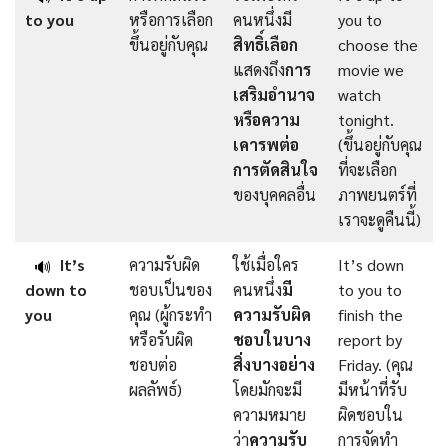
to you
หรือการเลือก
คนหนึ่งมี
you to
ขึ้นอยู่กับคุณ
สิทธิ์เลือก
choose the
แสดงถึง
การ
movie we
เสริมอำนาจ
watch
หรือความ
tonight.
เคารพต่อ
(ขึ้นอยู่กับคุณ
การตัดสินใจ
ที่จะเลือก
ของบุคคลอื่น
ภาพยนตร์ที่
เราจะดูคืนนี้)
It’s
ความรับผิด
ใช้เมื่อใคร
It’s down
🔊
down to
ชอบเป็นของ
คนหนึ่ง
มี
to you to
you
คุณ (ผู้กระทำ
ความรับผิด
finish the
หรือรับผิด
ชอบในบาง
report by
ชอบต่อ
สิ่งบางอย่าง
Friday. (คุณ
ผลลัพธ์)
โดยมักจะมี
มีหน้าที่รับ
ความหมาย
ผิดชอบใน
ว่า
ความรับ
การจัดทำ