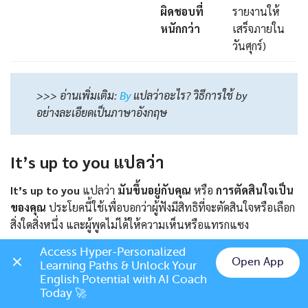
ผิดชอบที่
รายงานให้
หนักกว่า
เสร็จภายใน
วันศุกร์)
>>> อ่านเพิ่มเติม:
By
แปลว่าอะไร? วิธีการใช้ by
อย่างละเอียดเป็นภาษาอังกฤษ
It’s up to you แปลว่า
It’s up to you
แปลว่า
มันขึ้นอยู่กับคุณ
หรือ
การตัดสินใจเป็น
ของคุณ
ประโยคนี้ใช้เพื่อบอกว่าผู้ฟังมีสิทธิที่จะตัดสินใจหรือเลือก
สิ่งใดสิ่งหนึ่ง และผู้พูดไม่ได้ให้ความเห็นหรือแทรกแซง
Access Hyper-Personalized 
ตัวอย่าง:
Open App
Learning Paths & Unlock Your 
Chat on LINE
English Potential with AI Coach 
A:
Should we go out for dinner or stay home? (เราควรออกไป
Today 🚀