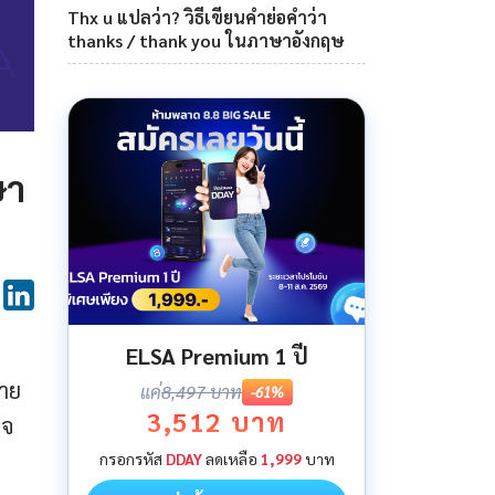
Thx u แปลว่า? วิธีเขียนคำย่อคำว่า
thanks / thank you ในภาษาอังกฤษ
ษา
ELSA Premium 1 ปี
าย
แค่
8,497 บาท
-61%
3,512 บาท
ใจ
กรอกรหัส
DDAY
ลดเหลือ
1,999
บาท