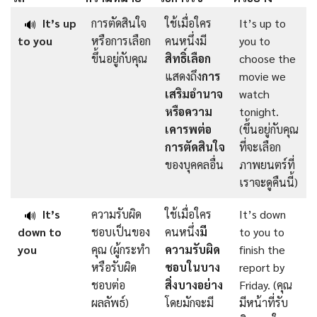
It’s up
การตัดสินใจ
ใช้เมื่อใคร
It’s up to
🔊
to you
หรือการเลือก
คนหนึ่งมี
you to
ขึ้นอยู่กับคุณ
สิทธิ์เลือก
choose the
แสดงถึง
การ
movie we
เสริมอำนาจ
watch
หรือความ
tonight.
เคารพต่อ
(ขึ้นอยู่กับคุณ
การตัดสินใจ
ที่จะเลือก
ของบุคคลอื่น
ภาพยนตร์ที่
เราจะดูคืนนี้)
It’s
ความรับผิด
ใช้เมื่อใคร
It’s down
🔊
down to
ชอบเป็นของ
คนหนึ่ง
มี
to you to
you
คุณ (ผู้กระทำ
ความรับผิด
finish the
หรือรับผิด
ชอบในบาง
report by
ชอบต่อ
สิ่งบางอย่าง
Friday. (คุณ
ผลลัพธ์)
โดยมักจะมี
มีหน้าที่รับ