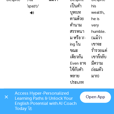
ˈspaɪt/
เป็นคำ
his
บุพบท
wealth,
🔊
ตามด้วย
he is
คำนาม
very
สรรพนา
humble.
ม หรือ V-
(แม้ว่า
ing ใน
เขาจะ
ขณะ
ร่ำรวยแต่
เดียวกัน
เขาก็กลับ
Even อาจ
มีความ
ใช้กับคำ
ถ่อมตัว
หลาย
มาก)
ประเภท
In spite
/ɪn spaɪt
แม้ว่า
In spite
In spite
Access Hyper-Personalized 
Open App
Learning Paths & Unlock Your 
of
ʌv/
of มีความ
of the
🔊
Chat on LINE
English Potential with AI Coach 
หมาย
heavy
Today 🚀
เดียวกับ
traffic,