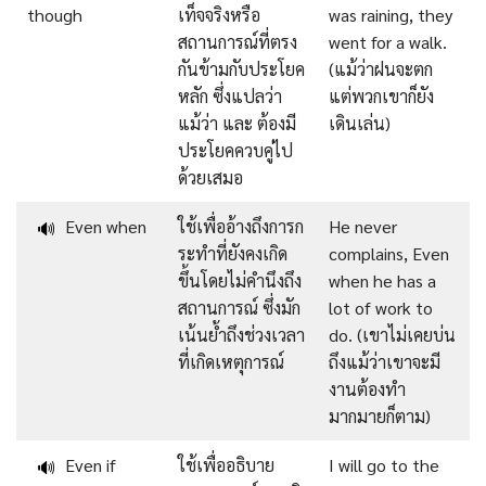
though
เท็จจริงหรือ
was raining, they
สถานการณ์ที่ตรง
went for a walk.
กันข้ามกับประโยค
(แม้ว่าฝนจะตก
หลัก ซึ่งแปลว่า
แต่พวกเขาก็ยัง
แม้ว่า และ ต้องมี
เดินเล่น)
ประโยคควบคู่ไป
ด้วยเสมอ
Even when
ใช้เพื่ออ้างถึงการก
He never
🔊
ระทำที่ยังคงเกิด
complains, Even
ขึ้นโดยไม่คำนึงถึง
when he has a
สถานการณ์ ซึ่งมัก
lot of work to
เน้นย้ำถึงช่วงเวลา
do. (เขาไม่เคยบ่น
ที่เกิดเหตุการณ์
ถึงแม้ว่าเขาจะมี
งานต้องทำ
มากมายก็ตาม)
Even if
ใช้เพื่ออธิบาย
I will go to the
🔊