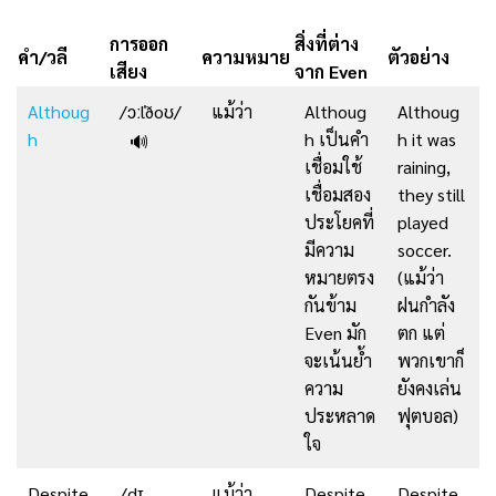
การออก
สิ่งที่ต่าง
คํา/วลี
ความหมาย
ตัวอย่าง
เสียง
จาก Even
Althoug
/ɔːlˈðoʊ/
แม้ว่า
Althoug
Althoug
h
h เป็นคำ
h it was
🔊
เชื่อมใช้
raining,
เชื่อมสอง
they still
ประโยคที่
played
มีความ
soccer.
หมายตรง
(แม้ว่า
กันข้าม
ฝนกําลัง
Even มัก
ตก แต่
จะเน้นย้ำ
พวกเขาก็
ความ
ยังคงเล่น
ประหลาด
ฟุตบอล)
ใจ
Despite
/dɪ
แม้ว่า
Despite
Despite