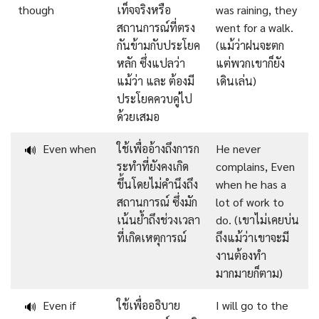
though
เท็จจริงหรือ
was raining, they
สถานการณ์ที่ตรง
went for a walk.
กันข้ามกับประโยค
(แม้ว่าฝนจะตก
หลัก ซึ่งแปลว่า
แต่พวกเขาก็ยัง
แม้ว่า และ ต้องมี
เดินเล่น)
ประโยคควบคู่ไป
ด้วยเสมอ
Even when
ใช้เพื่ออ้างถึงการก
He never
🔊
ระทำที่ยังคงเกิด
complains, Even
ขึ้นโดยไม่คำนึงถึง
when he has a
สถานการณ์ ซึ่งมัก
lot of work to
เน้นย้ำถึงช่วงเวลา
do. (เขาไม่เคยบ่น
ที่เกิดเหตุการณ์
ถึงแม้ว่าเขาจะมี
งานต้องทำ
มากมายก็ตาม)
Even if
ใช้เพื่ออธิบาย
I will go to the
🔊