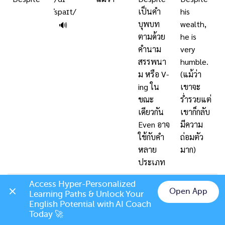
ˈspaɪt/
เป็นคำ
his
บุพบท
wealth,
🔊
ตามด้วย
he is
คำนาม
very
สรรพนา
humble.
ม หรือ V-
(แม้ว่า
ing ใน
เขาจะ
ขณะ
ร่ำรวยแต่
เดียวกัน
เขาก็กลับ
Even อาจ
มีความ
ใช้กับคำ
ถ่อมตัว
หลาย
มาก)
ประเภท
In spite
/ɪn spaɪt
แม้ว่า
In spite
In spite
Access Hyper-Personalized 
Open App
Learning Paths & Unlock Your 
of
ʌv/
of มีความ
of the
🔊
Chat on LINE
English Potential with AI Coach 
หมาย
heavy
Today 🚀
เดียวกับ
traffic,