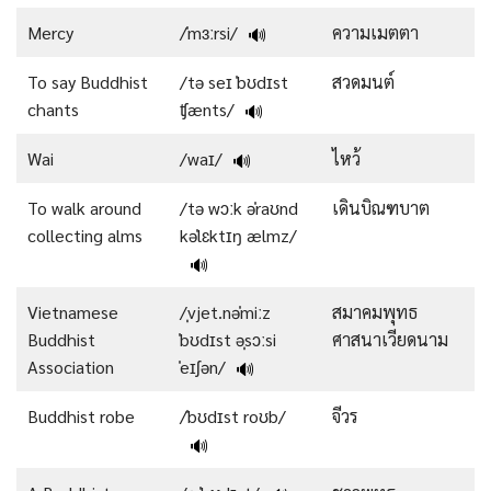
Mercy
/ˈmɜːrsi/
ความเมตตา
🔊
To say Buddhist
/tə seɪ ˈbʊdɪst
สวดมนต์
chants
ʧænts/
🔊
Wai
/waɪ/
ไหว้
🔊
To walk around
/tə wɔːk əˈraʊnd
เดินบิณฑบาต
collecting alms
kəˈlɛktɪŋ ælmz/
🔊
Vietnamese
/ˌvjet.nəˈmiːz
สมาคมพุทธ
Buddhist
ˈbʊdɪst əˌsɔːsi
ศาสนาเวียดนาม
Association
ˈeɪʃən/
🔊
Buddhist robe
/ˈbʊdɪst roʊb/
จีวร
🔊