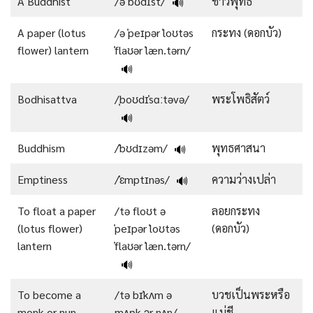
A Buddhist
/ə ˈbʊdɪst/
ชาวพุทธ
🔊
A paper (lotus
/ə ˈpeɪpər ˈloʊtəs
กระทง (ดอกบัว)
flower) lantern
ˈflaʊər ˈlæn.tərn/
🔊
Bodhisattva
/ˌboʊdɪˈsɑːtəvə/
พระโพธิสัตว์
🔊
Buddhism
/ˈbʊdɪzəm/
พุทธศาสนา
🔊
Emptiness
/ˈɛmptɪnəs/
ความว่างเปล่า
🔊
To float a paper
/tə floʊt ə
ลอยกระทง
(lotus flower)
ˈpeɪpər ˈloʊtəs
(ดอกบัว)
lantern
ˈflaʊər ˈlæn.tərn/
🔊
To become a
/tə bɪˈkʌm ə
บวชเป็นพระหรือ
monk or nun
mʌŋk ɔr nʌn/
แม่ชี