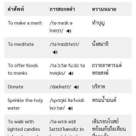
คำศัพท์
การสะกดคำ
ความหมาย
To make a merit
/tə meɪk ə
ทำบุญ
ˈmɛrɪt/
🔊
To meditate
/tə ˈmɛdɪteɪt/
นั่งสมาธิ
🔊
To offer foods
/tə ˈɔːfər fuːdz tə
ถวายอาหารแด่
to monks
mʌŋks/
พระสงฆ์
🔊
Donate
/dəʊˈneɪt/
บริจาค
🔊
Sprinkle the holy
/ˈsprɪŋkl ðə ˈhoʊli
พรมน้ำมนต์
water
ˈwɔːtər/
🔊
To walk with
/tə wɔːk wɪð
เดินรอบโบสถ์
lighted candles
ˈlaɪtɪd ˈkændlz ɪn
พร้อมกับถือเทียน