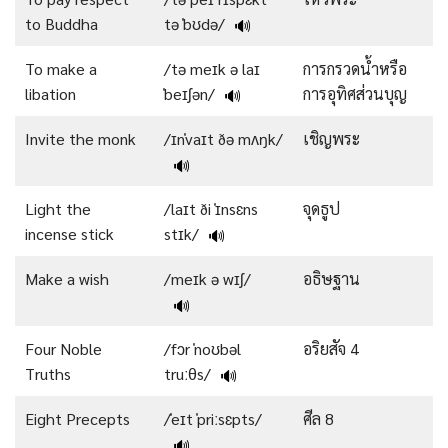
to Buddha
tə ˈbʊdə/
🔊
To make a
/tə meɪk ə laɪ
การกรวดน้ำหรือ
libation
ˈbeɪʃən/
การอุทิศส่วนบุญ
🔊
Invite the monk
/ɪnˈvaɪt ðə mʌŋk/
เชิญพระ
🔊
Light the
/laɪt ði ˈɪnsɛns
จุดธูป
incense stick
stɪk/
🔊
Make a wish
/meɪk ə wɪʃ/
อธิษฐาน
🔊
Four Noble
/fɔr ˈnoʊbəl
อริยสัจ 4
Truths
truːθs/
🔊
Eight Precepts
/ˈeɪt ˈpriːsɛpts/
ศีล 8
🔊