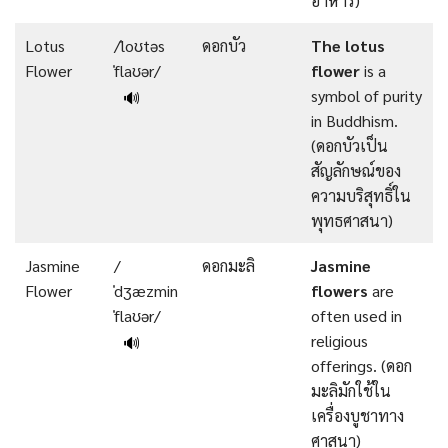
อาหาร)
Lotus
/ˈloʊtəs
ดอกบัว
The
lotus
Flower
ˈflaʊər/
flower
is a
symbol of purity
🔊
in Buddhism.
(ดอกบัวเป็น
สัญลักษณ์ของ
ความบริสุทธิ์ใน
พุทธศาสนา)
Jasmine
/
ดอกมะลิ
Jasmine
Flower
ˈdʒæzmin
flowers
are
ˈflaʊər/
often used in
religious
🔊
offerings. (ดอก
มะลิมักใช้ใน
เครื่องบูชาทาง
ศาสนา)