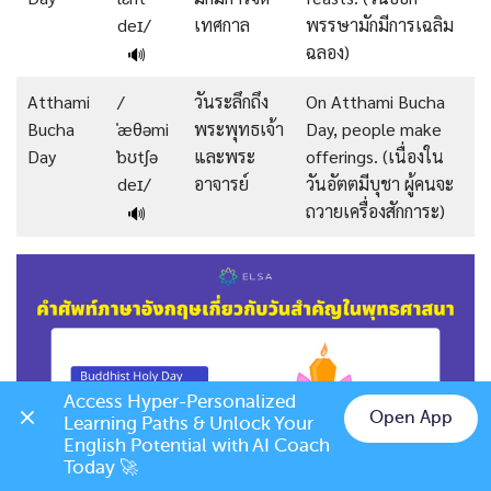
deɪ/
เทศกาล
พรรษามักมีการเฉลิม
ฉลอง)
🔊
Atthami
/
วันระลึกถึง
On Atthami Bucha
Bucha
ˈæθəmi
พระพุทธเจ้า
Day, people make
Day
ˈbʊtʃə
และพระ
offerings. (เนื่องใน
deɪ/
อาจารย์
วันอัตตมีบุชา ผู้คนจะ
ถวายเครื่องสักการะ)
🔊
Access Hyper-Personalized 
Open App
Learning Paths & Unlock Your 
Chat on LINE
English Potential with AI Coach 
Today 🚀