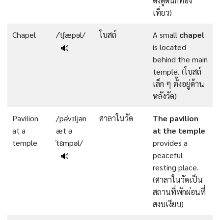
ดึงดูดนักท่อง
เที่ยว)
Chapel
/ˈtʃæpəl/
โบสถ์
A small
chapel
is located
🔊
behind the main
temple. (โบสถ์
เล็ก ๆ ตั้งอยู่ด้าน
หลังวัด)
Pavilion
/pəˈvɪljən
ศาลาในวัด
The
pavilion
at a
æt ə
at
the
temple
temple
ˈtɛmpəl/
provides a
peaceful
🔊
resting place.
(ศาลาในวัดเป็น
สถานที่พักผ่อนที่
สงบเงียบ)