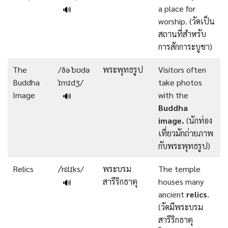
a place for
🔊
worship. (วัดเป็น
สถานที่สำหรับ
การสักการะบูชา)
The
/ðə ˈbʊdə
พระพุทธรูป
Visitors often
Buddha
ˈɪmɪdʒ/
take photos
Image
with the
🔊
Buddha
image.
(นักท่อง
เที่ยวมักถ่ายภาพ
กับพระพุทธรูป)
Relics
/ˈrɛlɪks/
พระบรม
The temple
สารีริกธาตุ
houses many
🔊
ancient
relics
.
(วัดมีพระบรม
สารีริกธาตุ