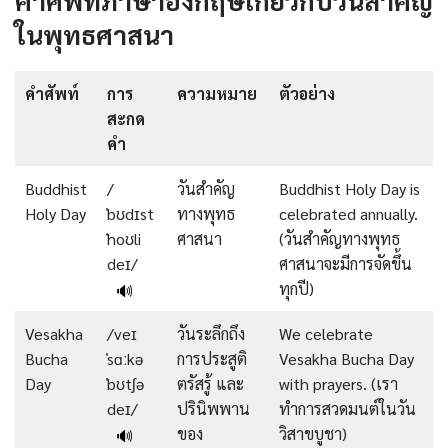
คำศัพท์ภาษาอังกฤษเกี่ยวกับวันสำคัญ
ในพุทธศาสนา
คำศัพท์
การ
ความหมาย
ตัวอย่าง
สะกด
คำ
Buddhist
/
วันสำคัญ
Buddhist Holy Day is
Holy Day
ˈbʊdɪst
ทางพุทธ
celebrated annually.
ˈhoʊli
ศาสนา
(วันสำคัญทางพุทธ
deɪ/
ศาสนาจะมีการจัดขึ้น
ทุกปี)
🔊
Vesakha
/veɪ
วันระลึกถึง
We celebrate
Bucha
ˈsɑːkə
การประสูติ
Vesakha Bucha Day
Day
ˈbʊtʃə
ตรัสรู้ และ
with prayers. (เรา
deɪ/
ปรินิพพาน
ทำการสวดมนต์ในวัน
ของ
วิสาขบูชา)
🔊