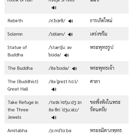
🔊
Rebirth
/riːˈbɜrθ/
การเกิดใหม่
🔊
Solemn
/ˈsɒləm/
เคร่งขรึม
🔊
Statue of
/ˈstætʃuː əv
พระพุทธรูป
Buddha
ˈbʊdə/
🔊
The Buddha
/ðə ˈbʊdə/
พระพุทธเจ้า
🔊
The (Buddhist)
/ðə ˈɡreɪt hɔːl/
ศาลา
Great Hall
🔊
Take Refuge in
/teɪk ˈrɛfjuːdʒ ɪn
ขอพึ่งพิงในพระ
the Three
ðə θriː ˈdʒuːəlz/
รัตนตรัย
Jewels
🔊
Amitabha
/ˌɑːmɪˈtɑːbə
พระอมิตาภพุทธ