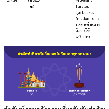
turtles
ˈtɜrtəlz/
releasing
turtles
🔊
symbolizes
freedom. (การ
ปล่อยเต่าหมาย
ถึงการให้
เสรีภาพ)