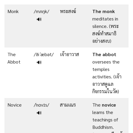
Monk
/mʌŋk/
พระสงฆ์
The
monk
meditates in
🔊
silence. (พระ
สงฆ์ทำสมาธิ
อย่างสงบ)
The
/ði ˈæbət/
เจ้าอาวาส
The
abbot
Abbot
oversees the
🔊
temples
activities. (เจ้า
อาวาสดูแล
กิจกรรมในวัด)
Novice
/ˈnɑvɪs/
สามเณร
The
novice
learns the
🔊
teachings of
Buddhism.