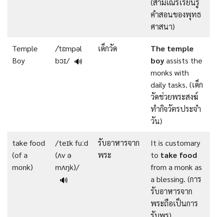
(สามเณรเรียนรู้
คำสอนของพุทธ
ศาสนา)
Temple
/ˈtɛmpəl
เด็กวัด
The
temple
Boy
bɔɪ/
boy
assists the
🔊
monks with
daily tasks. (เด็ก
วัดช่วยพระสงฆ์
ทำกิจวัตรประจำ
วัน)
take food
/teɪk fuːd
รับอาหารจาก
It is customary
(of a
(ʌv ə
พระ
to
take
food
monk)
mʌŋk)/
from a monk as
a blessing. (การ
🔊
รับอาหารจาก
พระถือเป็นการ
รับพร)