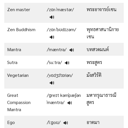
Zen master
/zɛn ˈmæstər/
พระอาจารย์เซน
🔊
Zen Buddhism
/zɛn ˈbʊdɪzəm/
พุทธศาสนานิกาย
เซน
🔊
Mantra
/ˈmæntrə/
บทสวดมนต์
🔊
Sutra
/ˈsuːtrə/
พระสูตร
🔊
Vegetarian
/ˌvɛdʒɪˈtɛriən/
มังสวิรัติ
🔊
Great
/ɡreɪt kəmˈpæʃən
มหากรุณาธารณี
Compassion
ˈmæntrə/
สูตร
🔊
Mantra
Ego
/ˈiːɡoʊ/
อาตมา
🔊