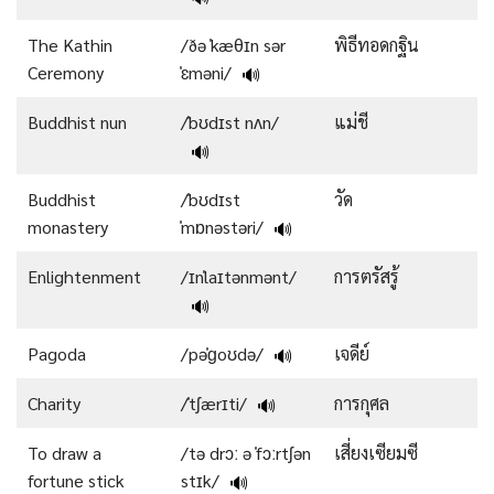
The Kathin
/ðə ˈkæθɪn sər
พิธีทอดกฐิน
Ceremony
ˈɛməni/
🔊
Buddhist nun
/ˈbʊdɪst nʌn/
แม่ชี
🔊
Buddhist
/ˈbʊdɪst
วัด
monastery
ˈmɒnəstəri/
🔊
Enlightenment
/ɪnˈlaɪtənmənt/
การตรัสรู้
🔊
Pagoda
/pəˈɡoʊdə/
เจดีย์
🔊
Charity
/ˈtʃærɪti/
การกุศล
🔊
To draw a
/tə drɔː ə ˈfɔːrtʃən
เสี่ยงเซียมซี
fortune stick
stɪk/
🔊