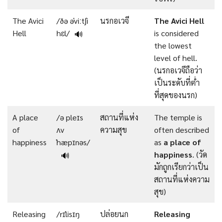
The Avici
/ðə əˈviːtʃi
นรกอเวจี
The
Avici
Hell
Hell
hɛl/
is considered
🔊
the lowest
level of hell.
(นรกอเวจีถือว่า
เป็นระดับที่ต่ำ
ที่สุดของนรก)
A place
/ə pleɪs
สถานที่แห่ง
The temple is
of
ʌv
ความสุข
often described
happiness
ˈhæpɪnəs/
as
a place of
happiness
. (วัด
🔊
มักถูกเรียกว่าเป็น
สถานที่แห่งความ
สุข)
Releasing
/rɪˈlisɪŋ
ปล่อยนก
Releasing