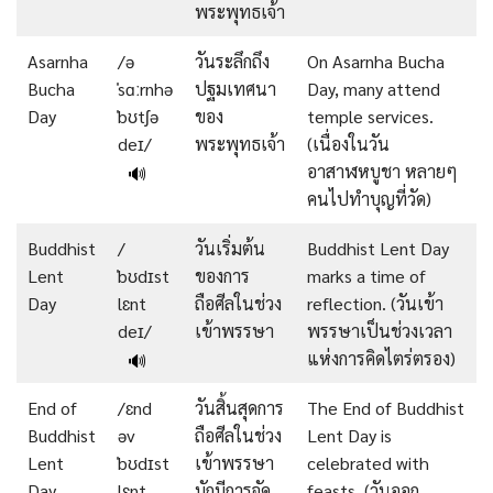
พระพุทธเจ้า
Asarnha
/ə
วันระลึกถึง
On Asarnha Bucha
Bucha
ˈsɑːrnhə
ปฐมเทศนา
Day, many attend
Day
ˈbʊtʃə
ของ
temple services.
deɪ/
พระพุทธเจ้า
(เนื่องในวัน
อาสาฬหบูชา หลายๆ
🔊
คนไปทำบุญที่วัด)
Buddhist
/
วันเริ่มต้น
Buddhist Lent Day
Lent
ˈbʊdɪst
ของการ
marks a time of
Day
lɛnt
ถือศีลในช่วง
reflection. (วันเข้า
deɪ/
เข้าพรรษา
พรรษาเป็นช่วงเวลา
แห่งการคิดไตร่ตรอง)
🔊
End of
/ɛnd
วันสิ้นสุดการ
The End of Buddhist
Buddhist
əv
ถือศีลในช่วง
Lent Day is
Lent
ˈbʊdɪst
เข้าพรรษา
celebrated with
Day
lɛnt
มักมีการจัด
feasts. (วันออก