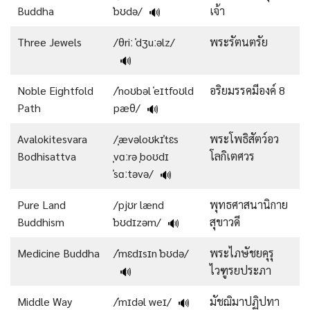
Buddha
ˈbʊdə/
เจ้า
🔊
Three Jewels
/θriː ˈdʒuːəlz/
พระรัตนตรัย
🔊
Noble Eightfold
/ˈnoʊbəl ˈeɪtfoʊld
อริยมรรคมีองค์ 8
Path
pæθ/
🔊
Avalokitesvara
/ˌævəloʊkɪˈtɛs
พระโพธิสัตว์อว
Bodhisattva
ˌvɑːrə ˌboʊdɪ
โลกิเตศวร
ˈsɑːtəvə/
🔊
Pure Land
/pjʊr lænd
พุทธศาสนานิกาย
Buddhism
ˈbʊdɪzəm/
สุขาวดี
🔊
Medicine Buddha
/ˈmɛdɪsɪn ˈbʊdə/
พระไภษัชยคุรุ
ไวฑูรยประภา
🔊
Middle Way
/ˈmɪdəl weɪ/
มัชฌิมาปฏิปทา
🔊