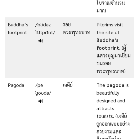
โบราณจำนวน
มาก)
Buddha’s
/ˈbʊdəz
รอย
Pilgrims visit
footprint
ˈfʊtprɪnt/
พระพุทธบาท
the site of
Buddha’s
🔊
footprint
. (ผู้
แสวงบุญมาเยี่ยม
ชมรอย
พระพุทธบาท)
Pagoda
/pə
เจดีย์
The
pagoda
is
ˈɡoʊdə/
beautifully
designed and
🔊
attracts
tourists. (เจดีย์
ถูกออกแบบอย่าง
สวยงามและ