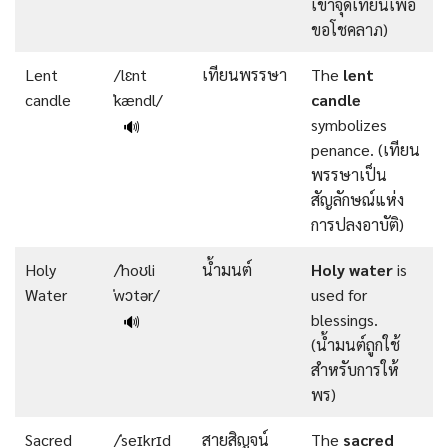
เขาจุดเทียนเพื่อ
ขอโชคลาภ)
Lent
/lɛnt
เทียนพรรษา
The
lent
candle
ˈkændl/
candle
symbolizes
🔊
penance. (เทียน
พรรษาเป็น
สัญลักษณ์แห่ง
การปลงอาบัติ)
Holy
/ˈhoʊli
น้ำมนต์
Holy
water
is
Water
ˈwɔtər/
used for
blessings.
🔊
(น้ำมนต์ถูกใช้
สำหรับการให้
พร)
Sacred
/ˈseɪkrɪd
สายสิญจน์
The
sacred