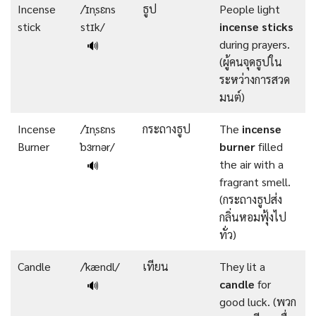
Incense
/ˈɪnˌsɛns
ธูป
People light
stick
stɪk/
incense
sticks
during prayers.
🔊
(ผู้คนจุดธูปใน
ระหว่างการสวด
มนต์)
Incense
/ˈɪnˌsɛns
กระถางธูป
The
incense
Burner
ˈbɜrnər/
burner
filled
the air with a
🔊
fragrant smell.
(กระถางธูปส่ง
กลิ่นหอมฟุ้งไป
ทั่ว)
Candle
/ˈkændl/
เทียน
They lit a
candle
for
🔊
good luck. (พวก