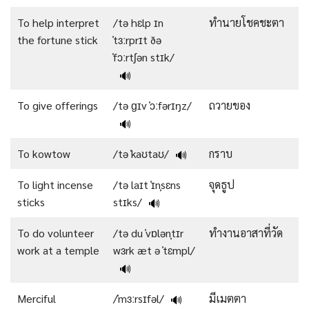
To help interpret
/tə hɛlp ɪn
ทำนายโชคชะตา
the fortune stick
ˈtɜːrprɪt ðə
ˈfɔːrtʃən stɪk/
🔊
To give offerings
/tə ɡɪv ˈɔːfərɪŋz/
ถวายของ
🔊
To kowtow
/tə ˈkaʊtaʊ/
กราบ
🔊
To light incense
/tə laɪt ˈɪnˌsɛns
จุดธูป
sticks
stɪks/
🔊
To do volunteer
/tə du ˈvɒlənˌtɪr
ทำงานอาสาที่วัด
work at a temple
wɜrk æt ə ˈtɛmpl/
🔊
Merciful
/ˈmɜːrsɪfəl/
มีเมตตา
🔊