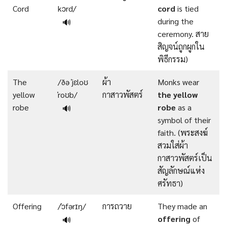
Cord
kɔrd/
cord
is tied
during the
🔊
ceremony. สาย
สิญจน์ถูกผูกใน
พิธีกรรม)
The
/ðə ˈjɛloʊ
ผ้า
Monks wear
yellow
ˈroʊb/
กาสาวพัสตร์
the
yellow
robe
robe
as a
🔊
symbol of their
faith. (พระสงฆ์
สวมใส่ผ้า
กาสาวพัสตร์เป็น
สัญลักษณ์แห่ง
ศรัทธา)
Offering
/ˈɔfərɪŋ/
การถวาย
They made an
offering
of
🔊