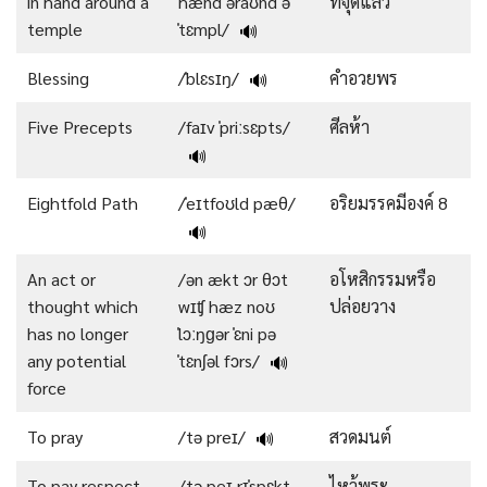
in hand around a
hænd əˈraʊnd ə
ที่จุดแล้ว
temple
ˈtɛmpl/
🔊
Blessing
/ˈblɛsɪŋ/
คำอวยพร
🔊
Five Precepts
/faɪv ˈpriːsɛpts/
ศีลห้า
🔊
Eightfold Path
/ˈeɪtfoʊld pæθ/
อริยมรรคมีองค์ 8
🔊
An act or
/ən ækt ɔr θɔt
อโหสิกรรมหรือ
thought which
wɪʧ hæz noʊ
ปล่อยวาง
has no longer
ˈlɔːŋɡər ˈɛni pə
any potential
ˈtɛnʃəl fɔrs/
🔊
force
To pray
/tə preɪ/
สวดมนต์
🔊
To pay respect
/tə peɪ rɪˈspɛkt
ไหว้พระ