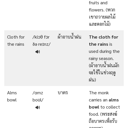
fruits and
flowers. (พวก
เขาถวายผลไม้
และดอกไม้)
Cloth for
/klɔθ fɔr
ผ้าอาบน้ำฝน
The
cloth
for
the rains
ðə reɪnz/
the rains
is
used during the
🔊
rainy season.
(ผ้าอาบน้ำฝนมัก
จะใช้ในช่วงฤดู
ฝน)
Alms
/ɑmz
บาตร
The monk
bowl
boʊl/
carries an
alms
bowl
to collect
🔊
food. (พระสงฆ์
ถือบาตรเพื่อรับ