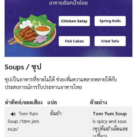
Soups / ซุป
ซุปเป็นอาหารที่ขาดไม่ได้ ช่วยเพิ่มความหลากหลายให้กับ
ประสบการณ์การรับประทานอาหารไทย
คำศัพท์/ถอดเสียง
แปล
ตัวอย่าง
Tom Yum
ต้มยำ
Tom Yum Soup
🔊
Soup /tɒm jʌm
is spicy and sour.
suːp/
(ซุปต้มยำเผ็ดและ
เปรี้ยว)