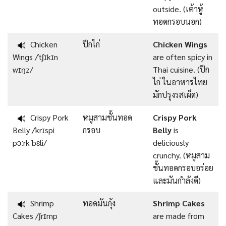
outside. (เต้าหู้
ทอดกรอบนอก)
Chicken
ปีกไก่
Chicken Wings
🔊
Wings /ˈtʃɪkɪn
are often spicy in
wɪŋz/
Thai cuisine. (ปีก
ไก่ ในอาหารไทย
มักปรุงรสเผ็ด)
Crispy Pork
หมูสามชั้นทอด
Crispy Pork
🔊
Belly /ˈkrɪspi
กรอบ
Belly
is
pɔːrk ˈbɛli/
deliciously
crunchy. (หมูสาม
ชั้นทอดกรอบอร่อย
และมันกำลังดี)
Shrimp
ทอดมันกุ้ง
Shrimp Cakes
🔊
Cakes /ʃrɪmp
are made from