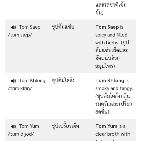
และรสชาติเข้ม
ข้น)
Tom Saep
ซุปต้มแซ่บ
Tom Saep
is
🔊
/tɒm sæp/
spicy and filled
with herbs. (ซุป
ต้มแซ่บเผ็ดและ
อัดแน่นด้วย
สมุนไพร)
Tom Khlong
ซุปต้มโคล้ง
Tom Khlong
is
🔊
/tɒm klɒŋ/
smoky and tangy.
(ซุปต้มโคล้ง กลิ่น
รมควันและเปรี้ยว
สดชื่น)
Tom Yum
ซุปเปรี้ยวเผ็ด
Tom Yum
is a
🔊
/tɒm dʒʊd/
clear broth with