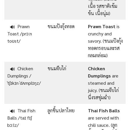
เนื้อ รสชาติเข้ม
ข้น เนื้อนุ่ม)
Prawn
ขนมปังกุ้งทอด
Prawn Toast
is
🔊
Toast /prɔːn
crunchy and
toʊst/
savory. (ขนมปังกุ้ง
ทอดกรอบและรส
กลมกล่อม)
Chicken
ขนมจีบไก่
Chicken
🔊
Dumplings /
Dumplings
are
ˈtʃɪkɪn ˈdʌmplɪŋz/
steamed and
juicy. (ขนมจีบไก่
นึ่งรสชุ่มฉ่ำ)
Thai Fish
ลูกชิ้นปลาไทย
Thai Fish Balls
🔊
Balls /taɪ fɪʃ
are served with
bɔːlz/
chili sauce. (ลูก