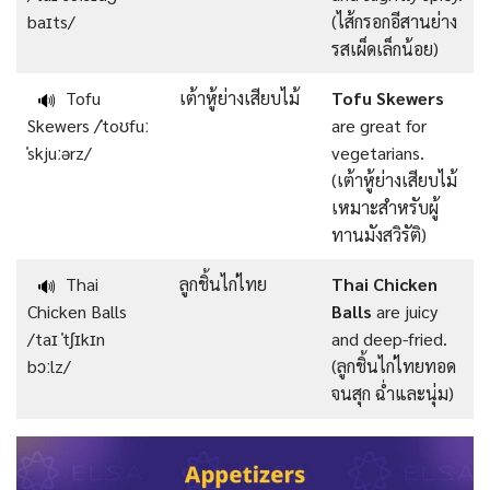
baɪts/
(ไส้กรอกอีสานย่าง
รสเผ็ดเล็กน้อย)
Tofu
เต้าหู้ย่างเสียบไม้
Tofu Skewers
🔊
Skewers /ˈtoʊfuː
are great for
ˈskjuːərz/
vegetarians.
(เต้าหู้ย่างเสียบไม้
เหมาะสำหรับผู้
ทานมังสวิรัติ)
Thai
ลูกชิ้นไก่ไทย
Thai Chicken
🔊
Chicken Balls
Balls
are juicy
/taɪ ˈtʃɪkɪn
and deep-fried.
bɔːlz/
(ลูกชิ้นไก่ไทยทอด
จนสุก ฉ่ำและนุ่ม)