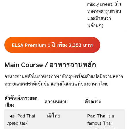
mildly sweet. (ถั่ว
ทองทอดกรุบกรอบ
และมีรสหวา
นอ่อนๆ)
ELSA Premium 1 ปี เพียง 2,353
บาท
Main Course / อาหารจานหลัก
อาหารจานหลักในอาหารภาษาอังกฤษพร้อมคําแปลมีความหลาก
หลายและรสชาติเข้มข้น แสดงถึงแก่นแท้ของอาหารไทย
คำศัพท์/การออก
ความหมาย
ตัวอย่าง
เสียง
Pad Thai
ผัดไทย
Pad Thai
is a
🔊
/pæd taɪ/
famous Thai