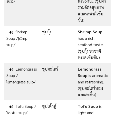
suːp/
flavorful. (ซุปผัก
รวมดีต่อสุขภาพ
และรสชาติเข้ม
ข้น)
Shrimp
ซุปกุ้ง
Shrimp Soup
🔊
Soup /ʃrɪmp
has a rich
suːp/
seafood taste.
(ซุปกุ้ง รสชาติ
ทะเลเข้มข้น)
Lemongrass
ซุปตะไคร้
Lemongrass
🔊
Soup /
Soup
is aromatic
ˈlɛmənɡræs suːp/
and refreshing.
(ซุปตะไคร้หอม
และสดชื่น)
Tofu Soup /
ซุปเต้าหู้
Tofu Soup
is
🔊
ˈtoʊfuː suːp/
light and