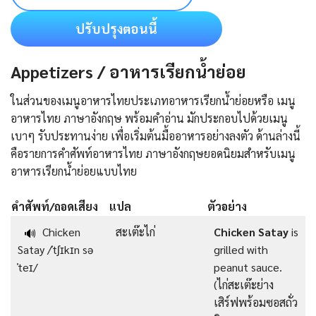
ปรับปรุงตอนนี้
Appetizers / อาหารเรียกน้ำย่อย
ในส่วนของเมนูอาหารไทยประเภทอาหารเรียกน้ำย่อยหรือ เมนู
อาหารไทย ภาษาอังกฤษ พร้อมคำอ่าน มักประกอบไปด้วยเมนู
เบาๆ รับประทานง่าย เพื่อเริ่มต้นมื้ออาหารอย่างลงตัว ด้านล่างนี้
คือรายการคําศัพท์อาหารไทย ภาษาอังกฤษยอดนิยมสำหรับเมนู
อาหารเรียกน้ำย่อยแบบไทย
คำศัพท์/ถอดเสียง
แปล
ตัวอย่าง
Chicken
สะเต๊ะไก่
Chicken Satay
is
🔊
Satay /ˈtʃɪkɪn sə
grilled with
ˈteɪ/
peanut sauce.
(ไก่สะเต๊ะย่าง
เสิร์ฟพร้อมซอสถั่ว