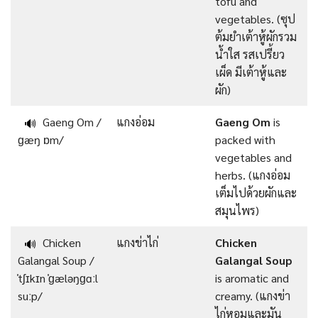
tofu and
vegetables. (ซุป
ต้มยำเต้าหู้ผักรวม
น้ำใส รสเปรี้ยว
เผ็ด มีเต้าหู้และ
ผัก)
Gaeng Om /
แกงอ่อม
Gaeng Om
is
🔊
ɡæŋ ɒm/
packed with
vegetables and
herbs. (แกงอ่อม
เต็มไปด้วยผักและ
สมุนไพร)
Chicken
แกงข่าไก่
Chicken
🔊
Galangal Soup /
Galangal Soup
ˈtʃɪkɪn ˈɡæləŋɡɑːl
is aromatic and
suːp/
creamy. (แกงข่า
ไก่หอมและมัน