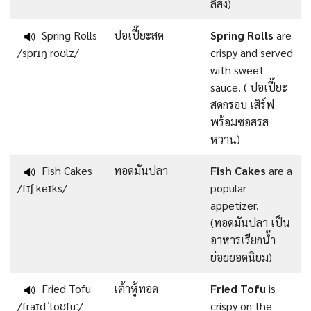
ลิสง)
Spring Rolls
ปอเปี๊ยะสด
Spring Rolls
are
🔊
/sprɪŋ roʊlz/
crispy and served
with sweet
sauce. ( ปอเปี๊ยะ
สดกรอบ เสิร์ฟ
พร้อมซอสรส
หวาน)
Fish Cakes
ทอดมันปลา
Fish Cakes
are a
🔊
/fɪʃ keɪks/
popular
appetizer.
(ทอดมันปลา เป็น
อาหารเรียกน้ำ
ย่อยยอดนิยม)
Fried Tofu
เต้าหู้ทอด
Fried Tofu
is
🔊
/fraɪd ˈtoʊfuː/
crispy on the