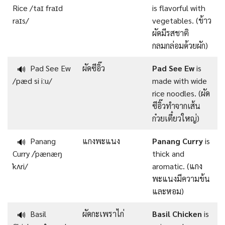
Rice /taɪ fraɪd
is flavorful with
raɪs/
vegetables. (ข้าว
ผัดมีรสชาติ
กลมกล่อมด้วยผัก)
Pad See Ew
ผัดซีอิ๊ว
Pad See Ew
is
🔊
/pæd si iːu/
made with wide
rice noodles. (ผัด
ซีอิ๊วทำจากเส้น
ก๋วยเตี๋ยวใหญ่)
Panang
แกงพะแนง
Panang Curry
is
🔊
Curry /ˈpænæŋ
thick and
ˈkʌri/
aromatic. (แกง
พะแนงมีความข้น
และหอม)
Basil
ผัดกะเพราไก่
Basil Chicken
is
🔊