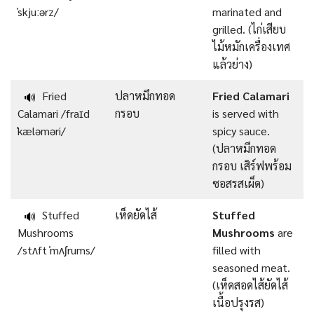
ˈskjuːərz/
marinated and
grilled. (ไก่เสียบ
ไม้หมักเครื่องเทศ
แล้วย่าง)
Fried
ปลาหมึกทอด
Fried Calamari
🔊
Calamari /fraɪd
กรอบ
is served with
ˈkæləməri/
spicy sauce.
(ปลาหมึกทอด
กรอบ เสิร์ฟพร้อม
ซอสรสเผ็ด)
Stuffed
เห็ดยัดไส้
Stuffed
🔊
Mushrooms
Mushrooms
are
/stʌft ˈmʌʃrums/
filled with
seasoned meat.
(เห็ดสอดไส้ยัดไส้
เนื้อปรุงรส)