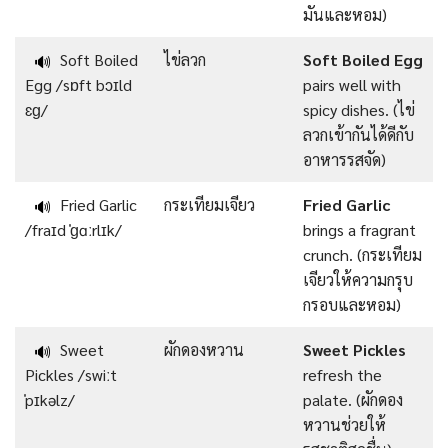
มันและหอม)
Soft Boiled
ไข่ลวก
Soft Boiled Egg
🔊
Egg /sɒft bɔɪld
pairs well with
ɛɡ/
spicy dishes. (ไข่
ลวกเข้ากันได้ดีกับ
อาหารรสจัด)
Fried Garlic
กระเทียมเจียว
Fried Garlic
🔊
/fraɪd ˈɡɑːrlɪk/
brings a fragrant
crunch. (กระเทียม
เจียวให้ความกรุบ
กรอบและหอม)
Sweet
ผักดองหวาน
Sweet Pickles
🔊
Pickles /swiːt
refresh the
ˈpɪkəlz/
palate. (ผักดอง
หวานช่วยให้