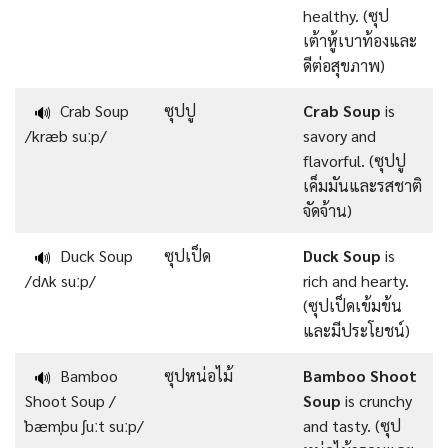
healthy. (ซุป
เต้าหู้เบาท้องและ
ดีต่อสุขภาพ)
Crab Soup
ซุปปู
Crab Soup
is
🔊
/kræb suːp/
savory and
flavorful. (ซุปปู
เค็มมันและรสชาติ
จัดจ้าน)
Duck Soup
ซุปเป็ด
Duck Soup
is
🔊
/dʌk suːp/
rich and hearty.
(ซุปเป็ดเข้มข้น
และมีประโยชน์)
Bamboo
ซุปหน่อไม้
Bamboo Shoot
🔊
Shoot Soup /
Soup
is crunchy
ˈbæmˌbu ʃuːt suːp/
and tasty. (ซุป