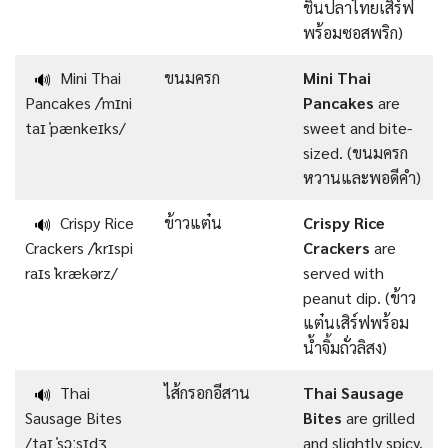
ชิ้นปลาไทยเสิร์ฟ
พร้อมซอสพริก)
Mini Thai
ขนมครก
Mini Thai
🔊
Pancakes /ˈmɪni
Pancakes
are
taɪ ˈpænkeɪks/
sweet and bite-
sized. (ขนมครก
หวานและพอดีคำ)
Crispy Rice
ข้าวแต๋น
Crispy Rice
🔊
Crackers /ˈkrɪspi
Crackers
are
raɪs ˈkrækərz/
served with
peanut dip. (ข้าว
แต๋นเสิร์ฟพร้อม
น้ำจิ้มถั่วลิสง)
Thai
ไส้กรอกอีสาน
Thai Sausage
🔊
Sausage Bites
Bites
are grilled
/taɪ ˈsɔːsɪdʒ
and slightly spicy.