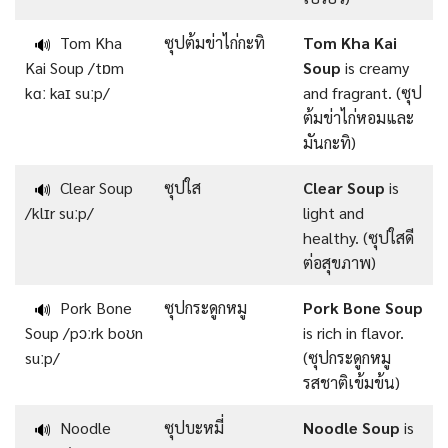
Tom Kha
ซุปต้มข่าไก่กะทิ
Tom Kha Kai
🔊
Kai Soup /tɒm
Soup
is creamy
kɑː kaɪ suːp/
and fragrant. (ซุป
ต้มข่าไก่หอมและ
มันกะทิ)
Clear Soup
ซุปใส
Clear Soup
is
🔊
/klɪr suːp/
light and
healthy. (ซุปใสดี
ต่อสุขภาพ)
Pork Bone
ซุปกระดูกหมู
Pork Bone Soup
🔊
Soup /pɔːrk boʊn
is rich in flavor.
suːp/
(ซุปกระดูกหมู
รสชาติเข้มข้น)
Noodle
ซุปบะหมี่
Noodle Soup
is
🔊