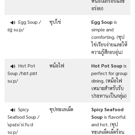
หน่อไม้กรอบและ
อร่อย)
Egg Soup /
ซุปไข่
Egg Soup
is
🔊
ɛɡ suːp/
simple and
comforting. (ซุป
ไข่เรียบง่ายและให้
ความรู้สึกอบอุ่น)
Hot Pot
หม้อไฟ
Hot Pot Soup
is
🔊
Soup /hɒt pɒt
perfect for group
suːp/
dining. (หม้อไฟ
เหมาะสำหรับรับ
ประทานเป็นกลุ่ม)
Spicy
ซุปทะเลเผ็ด
Spicy Seafood
🔊
Seafood Soup /
Soup
is flavorful
ˈspaɪsi ˈsiːfuːd
and hot. (ซุป
suːp/
ทะเลเผ็ดเผ็ดร้อน