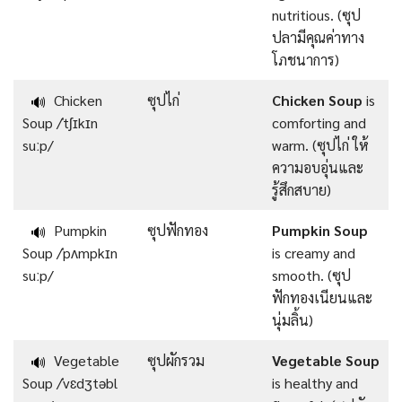
nutritious. (ซุป
ปลามีคุณค่าทาง
โภชนาการ)
Chicken
ซุปไก่
Chicken Soup
is
🔊
Soup /ˈtʃɪkɪn
comforting and
suːp/
warm. (ซุปไก่ ให้
ความอบอุ่นและ
รู้สึกสบาย)
Pumpkin
ซุปฟักทอง
Pumpkin Soup
🔊
Soup /ˈpʌmpkɪn
is creamy and
suːp/
smooth. (ซุป
ฟักทองเนียนและ
นุ่มลิ้น)
Vegetable
ซุปผักรวม
Vegetable Soup
🔊
Soup /ˈvɛdʒtəbl
is healthy and