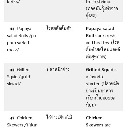
keɪks/
fresh shrimp.
(ทอดมันกุ้งทำจาก
กุ้งสด)
Papaya
โรลสลัดส้มตำ
Papaya salad
🔊
salad Rolls /pə
Rolls
are fresh
ˈpaɪə ˈsæləd
and healthy. (โรล
roʊlz/
ส้มตำสดใหม่และดี
ต่อสุขภาพ)
Grilled
ปลาหมึกย่าง
Grilled Squid
is
🔊
Squid /ɡrɪld
a favorite
skwɪd/
starter. (ปลาหมึก
ย่างเป็นอาหาร
เรียกน้ำย่อยยอด
นิยม)
Chicken
ไก่ย่างเสียบไม้
Chicken
🔊
Skewers /ˈtʃɪkɪn
Skewers
are