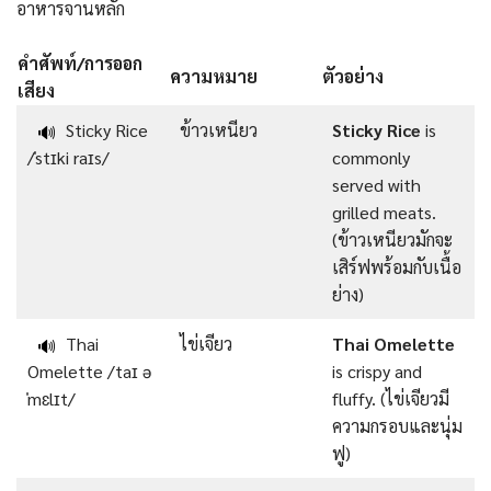
อาหารจานหลัก
คำศัพท์/การออก
ความหมาย
ตัวอย่าง
เสียง
Sticky Rice
ข้าวเหนียว
Sticky Rice
is
🔊
/ˈstɪki raɪs/
commonly
served with
grilled meats.
(ข้าวเหนียวมักจะ
เสิร์ฟพร้อมกับเนื้อ
ย่าง)
Thai
ไข่เจียว
Thai Omelette
🔊
Omelette /taɪ ə
is crispy and
ˈmɛlɪt/
fluffy. (ไข่เจียวมี
ความกรอบและนุ่ม
ฟู)