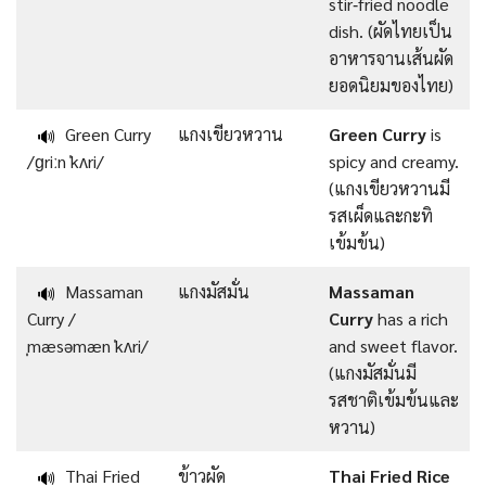
stir‑fried noodle
dish. (ผัดไทยเป็น
อาหารจานเส้นผัด
ยอดนิยมของไทย)
Green Curry
แกงเขียวหวาน
Green Curry
is
🔊
/ɡriːn ˈkʌri/
spicy and creamy.
(แกงเขียวหวานมี
รสเผ็ดและกะทิ
เข้มข้น)
Massaman
แกงมัสมั่น
Massaman
🔊
Curry /
Curry
has a rich
ˌmæsəmæn ˈkʌri/
and sweet flavor.
(แกงมัสมั่นมี
รสชาติเข้มข้นและ
หวาน)
Thai Fried
ข้าวผัด
Thai Fried Rice
🔊