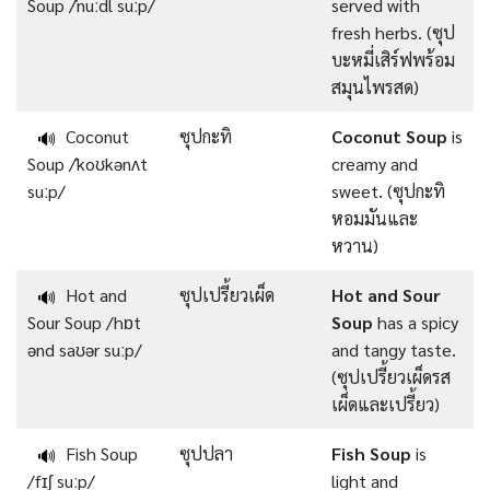
Soup /ˈnuːdl suːp/
served with
fresh herbs. (ซุป
บะหมี่เสิร์ฟพร้อม
สมุนไพรสด)
Coconut
ซุปกะทิ
Coconut Soup
is
🔊
Soup /ˈkoʊkənʌt
creamy and
suːp/
sweet. (ซุปกะทิ
หอมมันและ
หวาน)
Hot and
ซุปเปรี้ยวเผ็ด
Hot and Sour
🔊
Sour Soup /hɒt
Soup
has a spicy
ənd saʊər suːp/
and tangy taste.
(ซุปเปรี้ยวเผ็ดรส
เผ็ดและเปรี้ยว)
Fish Soup
ซุปปลา
Fish Soup
is
🔊
/fɪʃ suːp/
light and