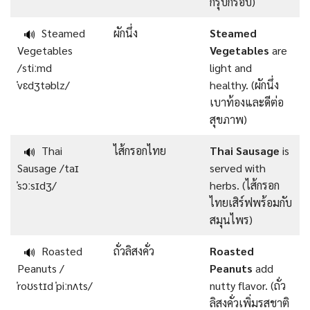
กรุบกรอบ)
Steamed
ผักนึ่ง
Steamed
🔊
Vegetables
Vegetables
are
/stiːmd
light and
ˈvɛdʒtəblz/
healthy. (ผักนึ่ง
เบาท้องและดีต่อ
สุขภาพ)
Thai
ไส้กรอกไทย
Thai Sausage
is
🔊
Sausage /taɪ
served with
ˈsɔːsɪdʒ/
herbs. (ไส้กรอก
ไทยเสิร์ฟพร้อมกับ
สมุนไพร)
Roasted
ถั่วลิสงคั่ว
Roasted
🔊
Peanuts /
Peanuts
add
ˈroʊstɪd ˈpiːnʌts/
nutty flavor. (ถั่ว
ลิสงคั่วเพิ่มรสชาติ