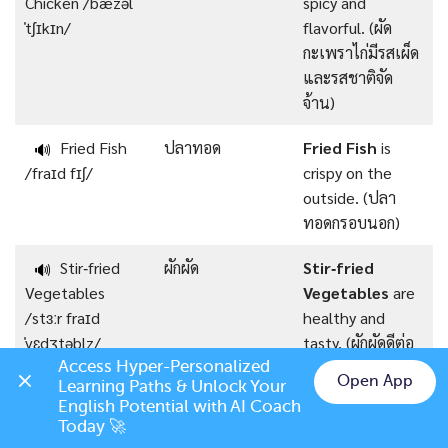
Chicken /ˈbæzəl
spicy and
ˈtʃɪkɪn/
flavorful. (ผัด
กะเพราไก่มีรสเผ็ด
และรสชาติจัด
จ้าน)
Fried Fish
ปลาทอด
Fried Fish
is
🔊
/fraɪd fɪʃ/
crispy on the
outside. (ปลา
ทอดกรอบนอก)
Stir‑fried
ผักผัด
Stir‑fried
🔊
Vegetables
Vegetables
are
/stɜːr fraɪd
healthy and
ˈvɛdʒtəblz/
tasty. (ผักผัดดีต่อ
สุขภาพและอร่อย)
Access Hyper-Personalized 
Open App
Learning Paths & Unlock Your 
Chat on LINE
English Potential with AI Coach 
Grilled Pork
หมูย่าง
Grilled Pork
is
🔊
Today 🚀
/ɡrɪld pɔːrk/
juicy and