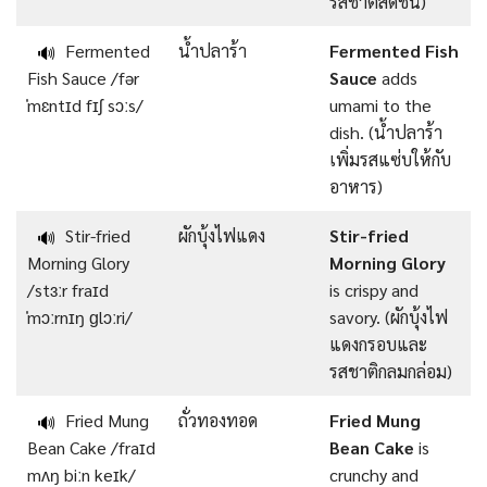
รสชาติสดชื่น)
Fermented
น้ำปลาร้า
Fermented Fish
🔊
Fish Sauce /fər
Sauce
adds
ˈmɛntɪd fɪʃ sɔːs/
umami to the
dish. (น้ำปลาร้า
เพิ่มรสแซ่บให้กับ
อาหาร)
Stir-fried
ผักบุ้งไฟแดง
Stir-fried
🔊
Morning Glory
Morning Glory
/stɜːr fraɪd
is crispy and
ˈmɔːrnɪŋ ɡlɔːri/
savory. (ผักบุ้งไฟ
แดงกรอบและ
รสชาติกลมกล่อม)
Fried Mung
ถั่วทองทอด
Fried Mung
🔊
Bean Cake /fraɪd
Bean Cake
is
mʌŋ biːn keɪk/
crunchy and