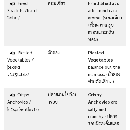
Fried
หอมเจียว
Fried Shallots
🔊
Shallots /fraɪd
add crunch and
ˈʃælət/
aroma. (หอมเจียว
เพิ่มความกรุบ
กรอบและกลิ่น
หอม)
Pickled
ผักดอง
Pickled
🔊
Vegetables /
Vegetables
ˈpɪkəld
balance out the
ˈvɛdʒtəblz/
richness. (ผักดอง
ช่วยตัดเลี่ยน.)
Crispy
ปลาแอนโชวี่อบ
Crispy
🔊
Anchovies /
กรอบ
Anchovies
are
ˈkrɪspi ˈæntʃəvɪz/
salty and
crunchy. (ปลาก
รอบมีรสเค็มและ