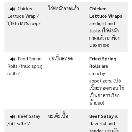
Chicken
ไก่ห่อผักกาดแก้ว
Chicken
🔊
Lettuce Wrap /
Lettuce Wraps
ˈtʃɪkɪn ˈlɛtɪs ræp/
are light and
tasty. (ไก่ห่อผัก
กาดแก้วเบาท้อง
และอร่อย)
Fried Spring
ปอเปี๊ยะทอด
Fried Spring
🔊
Rolls /fraɪd sprɪŋ
Rolls
are
roʊlz/
crunchy
appetizers. (ปอ
เปี๊ยะทอดกรอบ ใช้
เป็นอาหารเรียก
น้ำย่อย)
Beef Satay
สะเต๊ะเนื้อ
Beef Satay
is
🔊
/biːf səˈteɪ/
flavorful and
tender. (สะเต๊ะ