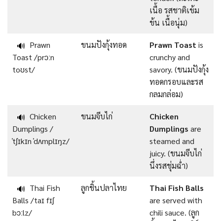
เนื้อ รสชาติเข้ม
ข้น เนื้อนุ่ม)
Prawn
ขนมปังกุ้งทอด
Prawn Toast
is
🔊
Toast /prɔːn
crunchy and
toʊst/
savory. (ขนมปังกุ้ง
ทอดกรอบและรส
กลมกล่อม)
Chicken
ขนมจีบไก่
Chicken
🔊
Dumplings /
Dumplings
are
ˈtʃɪkɪn ˈdʌmplɪŋz/
steamed and
juicy. (ขนมจีบไก่
นึ่งรสชุ่มฉ่ำ)
Thai Fish
ลูกชิ้นปลาไทย
Thai Fish Balls
🔊
Balls /taɪ fɪʃ
are served with
bɔːlz/
chili sauce. (ลูก