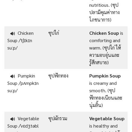
nutritious. (ซุป
ปลามีคุณค่าทาง
โภชนาการ)
Chicken
ซุปไก่
Chicken Soup
is
🔊
Soup /ˈtʃɪkɪn
comforting and
suːp/
warm. (ซุปไก่ ให้
ความอบอุ่นและ
รู้สึกสบาย)
Pumpkin
ซุปฟักทอง
Pumpkin Soup
🔊
Soup /ˈpʌmpkɪn
is creamy and
suːp/
smooth. (ซุป
ฟักทองเนียนและ
นุ่มลิ้น)
Vegetable
ซุปผักรวม
Vegetable Soup
🔊
Soup /ˈvɛdʒtəbl
is healthy and