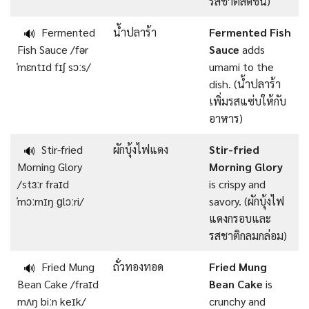
รสชาติสดชื่น)
Fermented
น้ำปลาร้า
Fermented Fish
🔊
Fish Sauce /fər
Sauce
adds
ˈmɛntɪd fɪʃ sɔːs/
umami to the
dish. (น้ำปลาร้า
เพิ่มรสแซ่บให้กับ
อาหาร)
Stir-fried
ผักบุ้งไฟแดง
Stir-fried
🔊
Morning Glory
Morning Glory
/stɜːr fraɪd
is crispy and
ˈmɔːrnɪŋ ɡlɔːri/
savory. (ผักบุ้งไฟ
แดงกรอบและ
รสชาติกลมกล่อม)
Fried Mung
ถั่วทองทอด
Fried Mung
🔊
Bean Cake /fraɪd
Bean Cake
is
mʌŋ biːn keɪk/
crunchy and