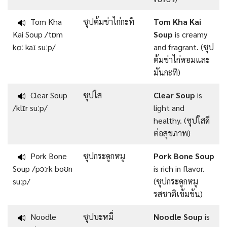
Tom Kha
ซุปต้มข่าไก่กะทิ
Tom Kha Kai
🔊
Kai Soup /tɒm
Soup
is creamy
kɑː kaɪ suːp/
and fragrant. (ซุป
ต้มข่าไก่หอมและ
มันกะทิ)
Clear Soup
ซุปใส
Clear Soup
is
🔊
/klɪr suːp/
light and
healthy. (ซุปใสดี
ต่อสุขภาพ)
Pork Bone
ซุปกระดูกหมู
Pork Bone Soup
🔊
Soup /pɔːrk boʊn
is rich in flavor.
suːp/
(ซุปกระดูกหมู
รสชาติเข้มข้น)
Noodle
ซุปบะหมี่
Noodle Soup
is
🔊