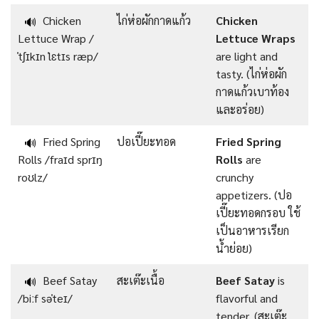
Chicken
ไก่ห่อผักกาดแก้ว
Chicken
🔊
Lettuce Wrap /
Lettuce Wraps
ˈtʃɪkɪn ˈlɛtɪs ræp/
are light and
tasty. (ไก่ห่อผัก
กาดแก้วเบาท้อง
และอร่อย)
Fried Spring
ปอเปี๊ยะทอด
Fried Spring
🔊
Rolls /fraɪd sprɪŋ
Rolls
are
roʊlz/
crunchy
appetizers. (ปอ
เปี๊ยะทอดกรอบ ใช้
เป็นอาหารเรียก
น้ำย่อย)
Beef Satay
สะเต๊ะเนื้อ
Beef Satay
is
🔊
/biːf səˈteɪ/
flavorful and
tender. (สะเต๊ะ