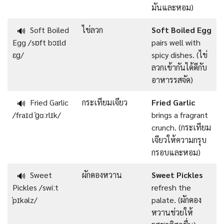
มันและหอม)
Soft Boiled
ไข่ลวก
Soft Boiled Egg
🔊
Egg /sɒft bɔɪld
pairs well with
ɛɡ/
spicy dishes. (ไข่
ลวกเข้ากันได้ดีกับ
อาหารรสจัด)
Fried Garlic
กระเทียมเจียว
Fried Garlic
🔊
/fraɪd ˈɡɑːrlɪk/
brings a fragrant
crunch. (กระเทียม
เจียวให้ความกรุบ
กรอบและหอม)
Sweet
ผักดองหวาน
Sweet Pickles
🔊
Pickles /swiːt
refresh the
ˈpɪkəlz/
palate. (ผักดอง
หวานช่วยให้