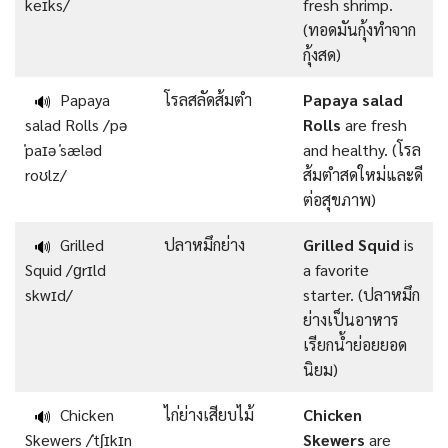
keɪks/
fresh shrimp.
(ทอดมันกุ้งทำจาก
กุ้งสด)
Papaya
โรลสลัดส้มตำ
Papaya salad
🔊
salad Rolls /pə
Rolls
are fresh
ˈpaɪə ˈsæləd
and healthy. (โรล
roʊlz/
ส้มตำสดใหม่และดี
ต่อสุขภาพ)
Grilled
ปลาหมึกย่าง
Grilled Squid
is
🔊
Squid /ɡrɪld
a favorite
skwɪd/
starter. (ปลาหมึก
ย่างเป็นอาหาร
เรียกน้ำย่อยยอด
นิยม)
Chicken
ไก่ย่างเสียบไม้
Chicken
🔊
Skewers /ˈtʃɪkɪn
Skewers
are