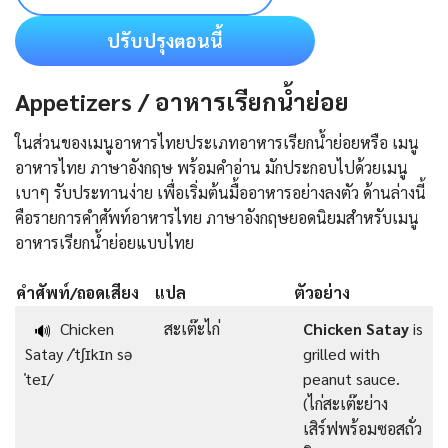
ปรับปรุงตอนนี้
Appetizers / อาหารเรียกน้ำย่อย
ในส่วนของเมนูอาหารไทยประเภทอาหารเรียกน้ำย่อยหรือ เมนู
อาหารไทย ภาษาอังกฤษ พร้อมคำอ่าน มักประกอบไปด้วยเมนู
เบาๆ รับประทานง่าย เพื่อเริ่มต้นมื้ออาหารอย่างลงตัว ด้านล่างนี้
คือรายการคําศัพท์อาหารไทย ภาษาอังกฤษยอดนิยมสำหรับเมนู
อาหารเรียกน้ำย่อยแบบไทย
คำศัพท์/ถอดเสียง
แปล
ตัวอย่าง
Chicken
สะเต๊ะไก่
Chicken Satay
is
🔊
Satay /ˈtʃɪkɪn sə
grilled with
ˈteɪ/
peanut sauce.
(ไก่สะเต๊ะย่าง
เสิร์ฟพร้อมซอสถั่ว