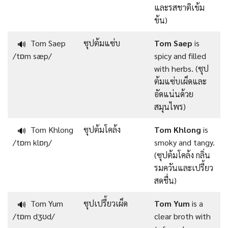
และรสชาติเข้ม
ข้น)
Tom Saep
ซุปต้มแซ่บ
Tom Saep
is
🔊
/tɒm sæp/
spicy and filled
with herbs. (ซุป
ต้มแซ่บเผ็ดและ
อัดแน่นด้วย
สมุนไพร)
Tom Khlong
ซุปต้มโคล้ง
Tom Khlong
is
🔊
/tɒm klɒŋ/
smoky and tangy.
(ซุปต้มโคล้ง กลิ่น
รมควันและเปรี้ยว
สดชื่น)
Tom Yum
ซุปเปรี้ยวเผ็ด
Tom Yum
is a
🔊
/tɒm dʒʊd/
clear broth with