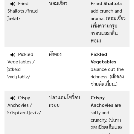
Fried
หอมเจียว
Fried Shallots
🔊
Shallots /fraɪd
add crunch and
ˈʃælət/
aroma. (หอมเจียว
เพิ่มความกรุบ
กรอบและกลิ่น
หอม)
Pickled
ผักดอง
Pickled
🔊
Vegetables /
Vegetables
ˈpɪkəld
balance out the
ˈvɛdʒtəblz/
richness. (ผักดอง
ช่วยตัดเลี่ยน.)
Crispy
ปลาแอนโชวี่อบ
Crispy
🔊
Anchovies /
กรอบ
Anchovies
are
ˈkrɪspi ˈæntʃəvɪz/
salty and
crunchy. (ปลาก
รอบมีรสเค็มและ