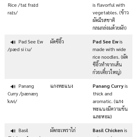
Rice /taɪ fraɪd
is flavorful with
raɪs/
vegetables. (ข้าว
ผัดมีรสชาติ
กลมกล่อมด้วยผัก)
Pad See Ew
ผัดซีอิ๊ว
Pad See Ew
is
🔊
/pæd si iːu/
made with wide
rice noodles. (ผัด
ซีอิ๊วทำจากเส้น
ก๋วยเตี๋ยวใหญ่)
Panang
แกงพะแนง
Panang Curry
is
🔊
Curry /ˈpænæŋ
thick and
ˈkʌri/
aromatic. (แกง
พะแนงมีความข้น
และหอม)
Basil
ผัดกะเพราไก่
Basil Chicken
is
🔊