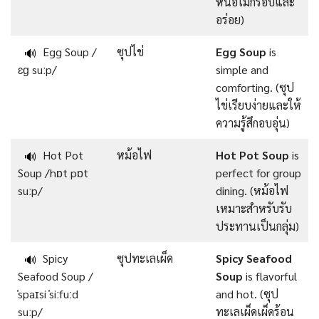
หน่อไม้กรอบและ
อร่อย)
Egg Soup /
ซุปไข่
Egg Soup
is
🔊
ɛɡ suːp/
simple and
comforting. (ซุป
ไข่เรียบง่ายและให้
ความรู้สึกอบอุ่น)
Hot Pot
หม้อไฟ
Hot Pot Soup
is
🔊
Soup /hɒt pɒt
perfect for group
suːp/
dining. (หม้อไฟ
เหมาะสำหรับรับ
ประทานเป็นกลุ่ม)
Spicy
ซุปทะเลเผ็ด
Spicy Seafood
🔊
Seafood Soup /
Soup
is flavorful
ˈspaɪsi ˈsiːfuːd
and hot. (ซุป
suːp/
ทะเลเผ็ดเผ็ดร้อน