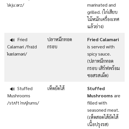
ˈskjuːərz/
marinated and
grilled. (ไก่เสียบ
ไม้หมักเครื่องเทศ
แล้วย่าง)
Fried
ปลาหมึกทอด
Fried Calamari
🔊
Calamari /fraɪd
กรอบ
is served with
ˈkæləməri/
spicy sauce.
(ปลาหมึกทอด
กรอบ เสิร์ฟพร้อม
ซอสรสเผ็ด)
Stuffed
เห็ดยัดไส้
Stuffed
🔊
Mushrooms
Mushrooms
are
/stʌft ˈmʌʃrums/
filled with
seasoned meat.
(เห็ดสอดไส้ยัดไส้
เนื้อปรุงรส)