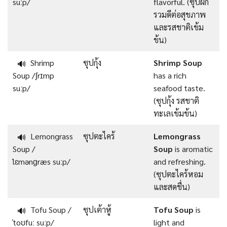
suːp/
flavorful. (ซุปผัก
รวมดีต่อสุขภาพ
และรสชาติเข้ม
ข้น)
Shrimp
ซุปกุ้ง
Shrimp Soup
🔊
Soup /ʃrɪmp
has a rich
suːp/
seafood taste.
(ซุปกุ้ง รสชาติ
ทะเลเข้มข้น)
Lemongrass
ซุปตะไคร้
Lemongrass
🔊
Soup /
Soup
is aromatic
ˈlɛmənɡræs suːp/
and refreshing.
(ซุปตะไคร้หอม
และสดชื่น)
Tofu Soup /
ซุปเต้าหู้
Tofu Soup
is
🔊
ˈtoʊfuː suːp/
light and