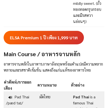
mildly sweet. (ถั่ว
ทองทอดกรุบกรอบ
และมีรสหวา
นอ่อนๆ)
ELSA Premium 1 ปี เพียง 1,999
บาท
Main Course / อาหารจานหลัก
อาหารจานหลักในอาหารภาษาอังกฤษพร้อมคําแปลมีความหลาก
หลายและรสชาติเข้มข้น แสดงถึงแก่นแท้ของอาหารไทย
คำศัพท์/การออก
ความหมาย
ตัวอย่าง
เสียง
Pad Thai
ผัดไทย
Pad Thai
is a
🔊
/pæd taɪ/
famous Thai