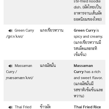
stir‑fried noodle
dish. (ผัดไทยเป็น
อาหารจานเส้นผัด
ยอดนิยมของไทย)
Green Curry
แกงเขียวหวาน
Green Curry
is
🔊
/ɡriːn ˈkʌri/
spicy and creamy.
(แกงเขียวหวานมี
รสเผ็ดและกะทิ
เข้มข้น)
Massaman
แกงมัสมั่น
Massaman
🔊
Curry /
Curry
has a rich
ˌmæsəmæn ˈkʌri/
and sweet flavor.
(แกงมัสมั่นมี
รสชาติเข้มข้นและ
หวาน)
Thai Fried
ข้าวผัด
Thai Fried Rice
🔊