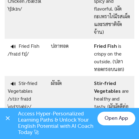
Chicken /ˈbæzəl
spicy and
ˈtʃɪkɪn/
flavorful. (ผัด
กะเพราไก่มีรสเผ็ด
และรสชาติจัด
จ้าน)
Fried Fish
ปลาทอด
Fried Fish
is
🔊
/fraɪd fɪʃ/
crispy on the
outside. (ปลา
ทอดกรอบนอก)
Stir‑fried
ผักผัด
Stir‑fried
🔊
Vegetables
Vegetables
are
/stɜːr fraɪd
healthy and
ˈvɛdʒtəblz/
tasty. (ผักผัดดีต่อ
สุขภาพและอร่อย)
Access Hyper-Personalized 
Open App
Learning Paths & Unlock Your 
Chat on LINE
English Potential with AI Coach 
Grilled Pork
หมูย่าง
Grilled Pork
is
🔊
Today 🚀
/ɡrɪld pɔːrk/
juicy and