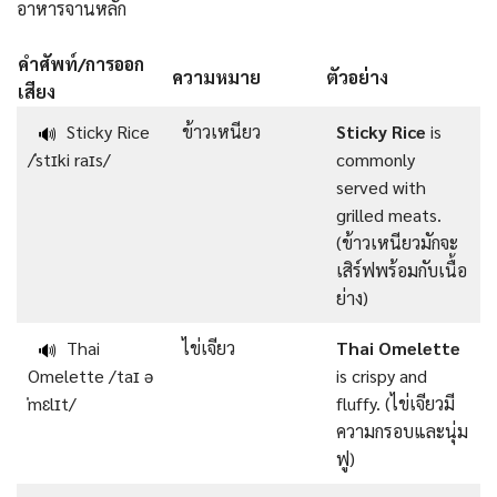
อาหารจานหลัก
คำศัพท์/การออก
ความหมาย
ตัวอย่าง
เสียง
Sticky Rice
ข้าวเหนียว
Sticky Rice
is
🔊
/ˈstɪki raɪs/
commonly
served with
grilled meats.
(ข้าวเหนียวมักจะ
เสิร์ฟพร้อมกับเนื้อ
ย่าง)
Thai
ไข่เจียว
Thai Omelette
🔊
Omelette /taɪ ə
is crispy and
ˈmɛlɪt/
fluffy. (ไข่เจียวมี
ความกรอบและนุ่ม
ฟู)