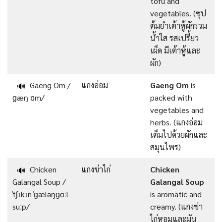
tofu and
vegetables. (ซุป
ต้มยำเต้าหู้ผักรวม
น้ำใส รสเปรี้ยว
เผ็ด มีเต้าหู้และ
ผัก)
Gaeng Om /
แกงอ่อม
Gaeng Om
is
🔊
ɡæŋ ɒm/
packed with
vegetables and
herbs. (แกงอ่อม
เต็มไปด้วยผักและ
สมุนไพร)
Chicken
แกงข่าไก่
Chicken
🔊
Galangal Soup /
Galangal Soup
ˈtʃɪkɪn ˈɡæləŋɡɑːl
is aromatic and
suːp/
creamy. (แกงข่า
ไก่หอมและมัน