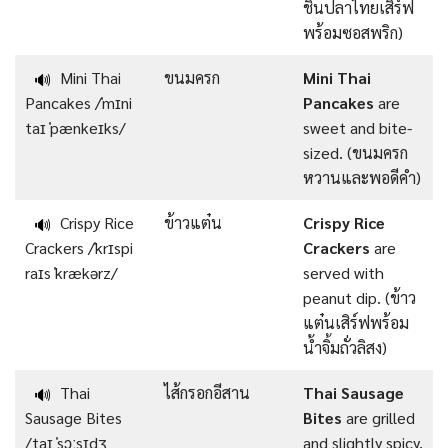
ชิ้นปลาไทยเสิร์ฟ
พร้อมซอสพริก)
Mini Thai
ขนมครก
Mini Thai
🔊
Pancakes /ˈmɪni
Pancakes
are
taɪ ˈpænkeɪks/
sweet and bite-
sized. (ขนมครก
หวานและพอดีคำ)
Crispy Rice
ข้าวแต๋น
Crispy Rice
🔊
Crackers /ˈkrɪspi
Crackers
are
raɪs ˈkrækərz/
served with
peanut dip. (ข้าว
แต๋นเสิร์ฟพร้อม
น้ำจิ้มถั่วลิสง)
Thai
ไส้กรอกอีสาน
Thai Sausage
🔊
Sausage Bites
Bites
are grilled
/taɪ ˈsɔːsɪdʒ
and slightly spicy.