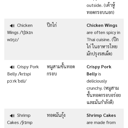
outside. (เต้าหู้
ทอดกรอบนอก)
Chicken
ปีกไก่
Chicken Wings
🔊
Wings /ˈtʃɪkɪn
are often spicy in
wɪŋz/
Thai cuisine. (ปีก
ไก่ ในอาหารไทย
มักปรุงรสเผ็ด)
Crispy Pork
หมูสามชั้นทอด
Crispy Pork
🔊
Belly /ˈkrɪspi
กรอบ
Belly
is
pɔːrk ˈbɛli/
deliciously
crunchy. (หมูสาม
ชั้นทอดกรอบอร่อย
และมันกำลังดี)
Shrimp
ทอดมันกุ้ง
Shrimp Cakes
🔊
Cakes /ʃrɪmp
are made from