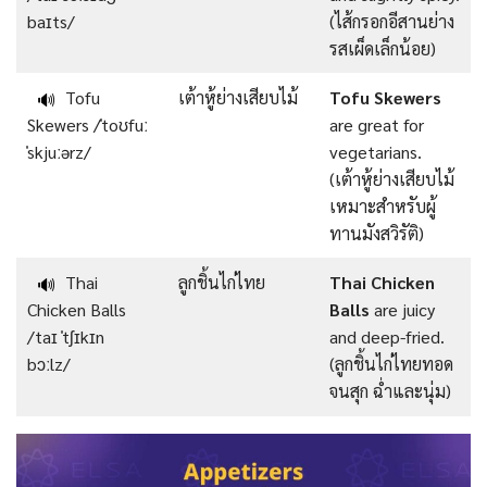
baɪts/
(ไส้กรอกอีสานย่าง
รสเผ็ดเล็กน้อย)
Tofu
เต้าหู้ย่างเสียบไม้
Tofu Skewers
🔊
Skewers /ˈtoʊfuː
are great for
ˈskjuːərz/
vegetarians.
(เต้าหู้ย่างเสียบไม้
เหมาะสำหรับผู้
ทานมังสวิรัติ)
Thai
ลูกชิ้นไก่ไทย
Thai Chicken
🔊
Chicken Balls
Balls
are juicy
/taɪ ˈtʃɪkɪn
and deep-fried.
bɔːlz/
(ลูกชิ้นไก่ไทยทอด
จนสุก ฉ่ำและนุ่ม)