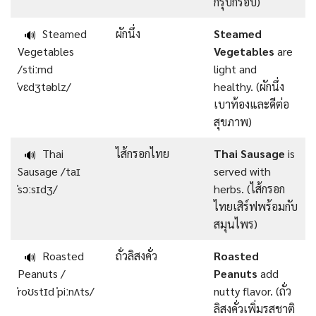
กรุบกรอบ)
Steamed
ผักนึ่ง
Steamed
🔊
Vegetables
Vegetables
are
/stiːmd
light and
ˈvɛdʒtəblz/
healthy. (ผักนึ่ง
เบาท้องและดีต่อ
สุขภาพ)
Thai
ไส้กรอกไทย
Thai Sausage
is
🔊
Sausage /taɪ
served with
ˈsɔːsɪdʒ/
herbs. (ไส้กรอก
ไทยเสิร์ฟพร้อมกับ
สมุนไพร)
Roasted
ถั่วลิสงคั่ว
Roasted
🔊
Peanuts /
Peanuts
add
ˈroʊstɪd ˈpiːnʌts/
nutty flavor. (ถั่ว
ลิสงคั่วเพิ่มรสชาติ