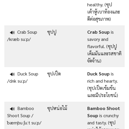
healthy. (ซุป
เต้าหู้เบาท้องและ
ดีต่อสุขภาพ)
Crab Soup
ซุปปู
Crab Soup
is
🔊
/kræb suːp/
savory and
flavorful. (ซุปปู
เค็มมันและรสชาติ
จัดจ้าน)
Duck Soup
ซุปเป็ด
Duck Soup
is
🔊
/dʌk suːp/
rich and hearty.
(ซุปเป็ดเข้มข้น
และมีประโยชน์)
Bamboo
ซุปหน่อไม้
Bamboo Shoot
🔊
Shoot Soup /
Soup
is crunchy
ˈbæmˌbu ʃuːt suːp/
and tasty. (ซุป