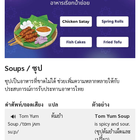
Soups / ซุป
ซุปเป็นอาหารที่ขาดไม่ได้ ช่วยเพิ่มความหลากหลายให้กับ
ประสบการณ์การรับประทานอาหารไทย
คำศัพท์/ถอดเสียง
แปล
ตัวอย่าง
Tom Yum
ต้มยำ
Tom Yum Soup
🔊
Soup /tɒm jʌm
is spicy and sour.
suːp/
(ซุปต้มยำเผ็ดและ
เปรี้ยว)