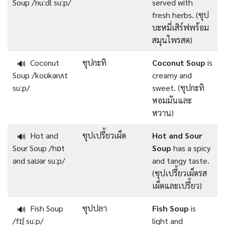
Soup /ˈnuːdl suːp/
served with
fresh herbs. (ซุป
บะหมี่เสิร์ฟพร้อม
สมุนไพรสด)
Coconut
ซุปกะทิ
Coconut Soup
is
🔊
Soup /ˈkoʊkənʌt
creamy and
suːp/
sweet. (ซุปกะทิ
หอมมันและ
หวาน)
Hot and
ซุปเปรี้ยวเผ็ด
Hot and Sour
🔊
Sour Soup /hɒt
Soup
has a spicy
ənd saʊər suːp/
and tangy taste.
(ซุปเปรี้ยวเผ็ดรส
เผ็ดและเปรี้ยว)
Fish Soup
ซุปปลา
Fish Soup
is
🔊
/fɪʃ suːp/
light and