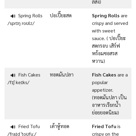
ลิสง)
Spring Rolls
ปอเปี๊ยะสด
Spring Rolls
are
🔊
/sprɪŋ roʊlz/
crispy and served
with sweet
sauce. ( ปอเปี๊ยะ
สดกรอบ เสิร์ฟ
พร้อมซอสรส
หวาน)
Fish Cakes
ทอดมันปลา
Fish Cakes
are a
🔊
/fɪʃ keɪks/
popular
appetizer.
(ทอดมันปลา เป็น
อาหารเรียกน้ำ
ย่อยยอดนิยม)
Fried Tofu
เต้าหู้ทอด
Fried Tofu
is
🔊
/fraɪd ˈtoʊfuː/
crispy on the