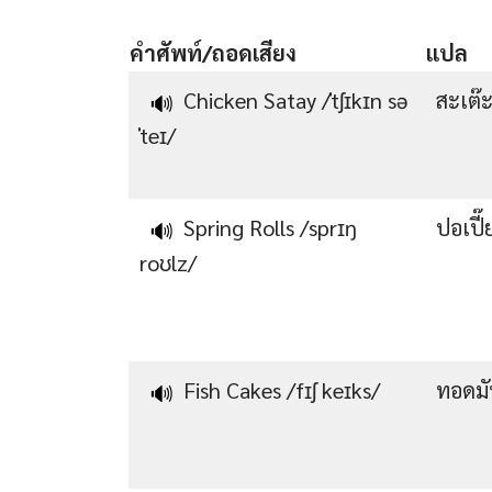
คำศัพท์/ถอดเสียง
แปล
Chicken Satay /ˈtʃɪkɪn sə
สะเต๊
🔊
ˈteɪ/
Spring Rolls /sprɪŋ
ปอเปี
🔊
roʊlz/
Fish Cakes /fɪʃ keɪks/
ทอดม
🔊