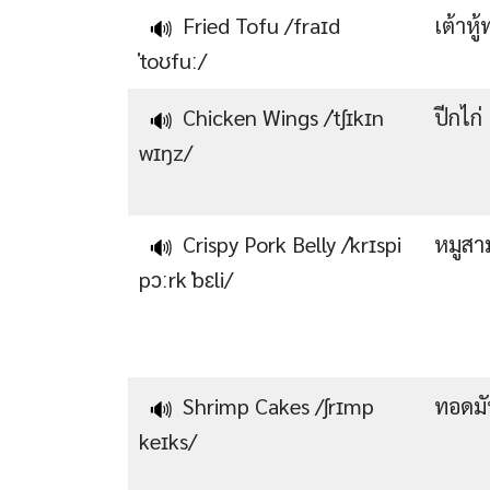
Fried Tofu /fraɪd
เต้าหู
🔊
ˈtoʊfuː/
Chicken Wings /ˈtʃɪkɪn
ปีกไก่
🔊
wɪŋz/
Crispy Pork Belly /ˈkrɪspi
หมูสา
🔊
pɔːrk ˈbɛli/
Shrimp Cakes /ʃrɪmp
ทอดมัน
🔊
keɪks/