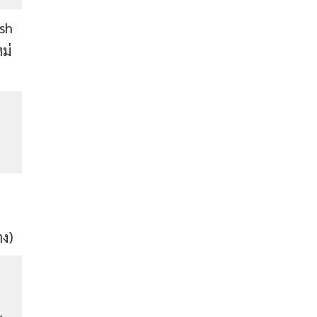
sh
ม่
าง)