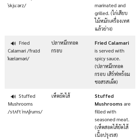
ˈskjuːərz/
marinated and
grilled. (ไก่เสียบ
ไม้หมักเครื่องเทศ
แล้วย่าง)
Fried
ปลาหมึกทอด
Fried Calamari
🔊
Calamari /fraɪd
กรอบ
is served with
ˈkæləməri/
spicy sauce.
(ปลาหมึกทอด
กรอบ เสิร์ฟพร้อม
ซอสรสเผ็ด)
Stuffed
เห็ดยัดไส้
Stuffed
🔊
Mushrooms
Mushrooms
are
/stʌft ˈmʌʃrums/
filled with
seasoned meat.
(เห็ดสอดไส้ยัดไส้
เนื้อปรุงรส)