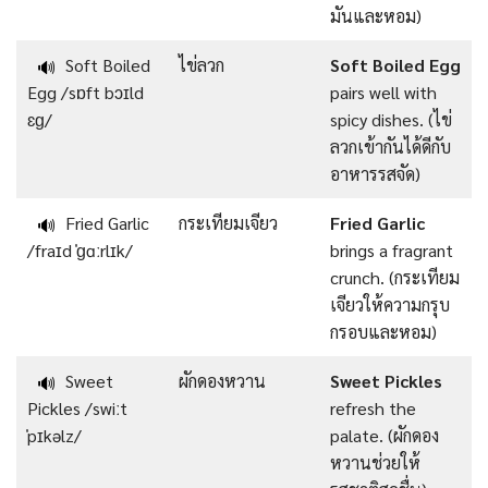
มันและหอม)
Soft Boiled
ไข่ลวก
Soft Boiled Egg
🔊
Egg /sɒft bɔɪld
pairs well with
ɛɡ/
spicy dishes. (ไข่
ลวกเข้ากันได้ดีกับ
อาหารรสจัด)
Fried Garlic
กระเทียมเจียว
Fried Garlic
🔊
/fraɪd ˈɡɑːrlɪk/
brings a fragrant
crunch. (กระเทียม
เจียวให้ความกรุบ
กรอบและหอม)
Sweet
ผักดองหวาน
Sweet Pickles
🔊
Pickles /swiːt
refresh the
ˈpɪkəlz/
palate. (ผักดอง
หวานช่วยให้