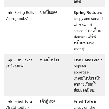
ลิสง)
Spring Rolls
ปอเปี๊ยะสด
Spring Rolls
are
🔊
/sprɪŋ roʊlz/
crispy and served
with sweet
sauce. ( ปอเปี๊ยะ
สดกรอบ เสิร์ฟ
พร้อมซอสรส
หวาน)
Fish Cakes
ทอดมันปลา
Fish Cakes
are a
🔊
/fɪʃ keɪks/
popular
appetizer.
(ทอดมันปลา เป็น
อาหารเรียกน้ำ
ย่อยยอดนิยม)
Fried Tofu
เต้าหู้ทอด
Fried Tofu
is
🔊
/fraɪd ˈtoʊfuː/
crispy on the