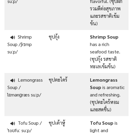
suːp/
flavorful. (ซุปผัก
รวมดีต่อสุขภาพ
และรสชาติเข้ม
ข้น)
Shrimp
ซุปกุ้ง
Shrimp Soup
🔊
Soup /ʃrɪmp
has a rich
suːp/
seafood taste.
(ซุปกุ้ง รสชาติ
ทะเลเข้มข้น)
Lemongrass
ซุปตะไคร้
Lemongrass
🔊
Soup /
Soup
is aromatic
ˈlɛmənɡræs suːp/
and refreshing.
(ซุปตะไคร้หอม
และสดชื่น)
Tofu Soup /
ซุปเต้าหู้
Tofu Soup
is
🔊
ˈtoʊfuː suːp/
light and