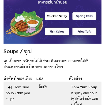
Soups / ซุป
ซุปเป็นอาหารที่ขาดไม่ได้ ช่วยเพิ่มความหลากหลายให้กับ
ประสบการณ์การรับประทานอาหารไทย
คำศัพท์/ถอดเสียง
แปล
ตัวอย่าง
Tom Yum
ต้มยำ
Tom Yum Soup
🔊
Soup /tɒm jʌm
is spicy and sour.
suːp/
(ซุปต้มยำเผ็ดและ
เปรี้ยว)