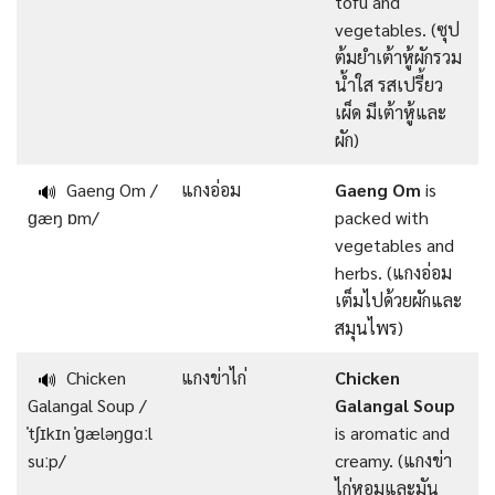
tofu and
vegetables. (ซุป
ต้มยำเต้าหู้ผักรวม
น้ำใส รสเปรี้ยว
เผ็ด มีเต้าหู้และ
ผัก)
Gaeng Om /
แกงอ่อม
Gaeng Om
is
🔊
ɡæŋ ɒm/
packed with
vegetables and
herbs. (แกงอ่อม
เต็มไปด้วยผักและ
สมุนไพร)
Chicken
แกงข่าไก่
Chicken
🔊
Galangal Soup /
Galangal Soup
ˈtʃɪkɪn ˈɡæləŋɡɑːl
is aromatic and
suːp/
creamy. (แกงข่า
ไก่หอมและมัน