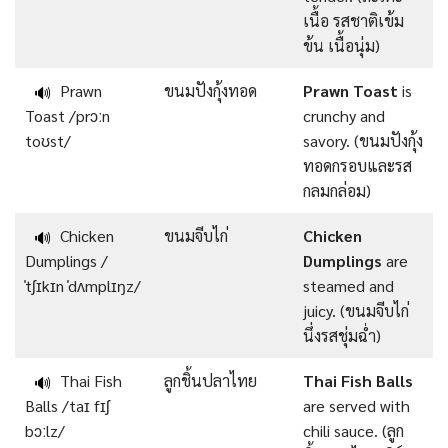
เนื้อ รสชาติเข้ม
ข้น เนื้อนุ่ม)
Prawn
ขนมปังกุ้งทอด
Prawn Toast
is
🔊
Toast /prɔːn
crunchy and
toʊst/
savory. (ขนมปังกุ้ง
ทอดกรอบและรส
กลมกล่อม)
Chicken
ขนมจีบไก่
Chicken
🔊
Dumplings /
Dumplings
are
ˈtʃɪkɪn ˈdʌmplɪŋz/
steamed and
juicy. (ขนมจีบไก่
นึ่งรสชุ่มฉ่ำ)
Thai Fish
ลูกชิ้นปลาไทย
Thai Fish Balls
🔊
Balls /taɪ fɪʃ
are served with
bɔːlz/
chili sauce. (ลูก