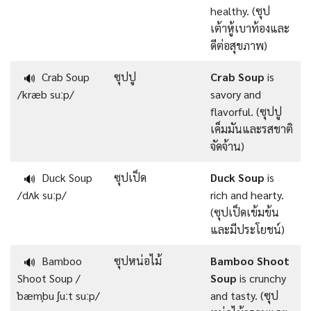
healthy. (ซุป
เต้าหู้เบาท้องและ
ดีต่อสุขภาพ)
Crab Soup
ซุปปู
Crab Soup
is
🔊
/kræb suːp/
savory and
flavorful. (ซุปปู
เค็มมันและรสชาติ
จัดจ้าน)
Duck Soup
ซุปเป็ด
Duck Soup
is
🔊
/dʌk suːp/
rich and hearty.
(ซุปเป็ดเข้มข้น
และมีประโยชน์)
Bamboo
ซุปหน่อไม้
Bamboo Shoot
🔊
Shoot Soup /
Soup
is crunchy
ˈbæmˌbu ʃuːt suːp/
and tasty. (ซุป