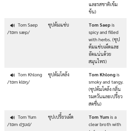
และรสชาติเข้ม
ข้น)
Tom Saep
ซุปต้มแซ่บ
Tom Saep
is
🔊
/tɒm sæp/
spicy and filled
with herbs. (ซุป
ต้มแซ่บเผ็ดและ
อัดแน่นด้วย
สมุนไพร)
Tom Khlong
ซุปต้มโคล้ง
Tom Khlong
is
🔊
/tɒm klɒŋ/
smoky and tangy.
(ซุปต้มโคล้ง กลิ่น
รมควันและเปรี้ยว
สดชื่น)
Tom Yum
ซุปเปรี้ยวเผ็ด
Tom Yum
is a
🔊
/tɒm dʒʊd/
clear broth with