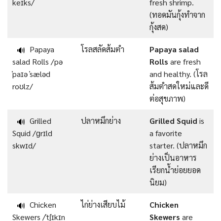
keɪks/
fresh shrimp.
(ทอดมันกุ้งทำจาก
กุ้งสด)
Papaya
โรลสลัดส้มตำ
Papaya salad
🔊
salad Rolls /pə
Rolls
are fresh
ˈpaɪə ˈsæləd
and healthy. (โรล
roʊlz/
ส้มตำสดใหม่และดี
ต่อสุขภาพ)
Grilled
ปลาหมึกย่าง
Grilled Squid
is
🔊
Squid /ɡrɪld
a favorite
skwɪd/
starter. (ปลาหมึก
ย่างเป็นอาหาร
เรียกน้ำย่อยยอด
นิยม)
Chicken
ไก่ย่างเสียบไม้
Chicken
🔊
Skewers /ˈtʃɪkɪn
Skewers
are