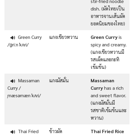
stir‑fried noodle
dish. (ผัดไทยเป็น
อาหารจานเส้นผัด
ยอดนิยมของไทย)
Green Curry
แกงเขียวหวาน
Green Curry
is
🔊
/ɡriːn ˈkʌri/
spicy and creamy.
(แกงเขียวหวานมี
รสเผ็ดและกะทิ
เข้มข้น)
Massaman
แกงมัสมั่น
Massaman
🔊
Curry /
Curry
has a rich
ˌmæsəmæn ˈkʌri/
and sweet flavor.
(แกงมัสมั่นมี
รสชาติเข้มข้นและ
หวาน)
Thai Fried
ข้าวผัด
Thai Fried Rice
🔊