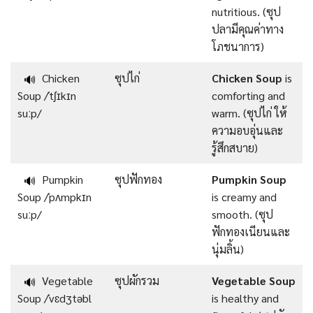
nutritious. (ซุป
ปลามีคุณค่าทาง
โภชนาการ)
Chicken
ซุปไก่
Chicken Soup
is
🔊
Soup /ˈtʃɪkɪn
comforting and
suːp/
warm. (ซุปไก่ ให้
ความอบอุ่นและ
รู้สึกสบาย)
Pumpkin
ซุปฟักทอง
Pumpkin Soup
🔊
Soup /ˈpʌmpkɪn
is creamy and
suːp/
smooth. (ซุป
ฟักทองเนียนและ
นุ่มลิ้น)
Vegetable
ซุปผักรวม
Vegetable Soup
🔊
Soup /ˈvɛdʒtəbl
is healthy and