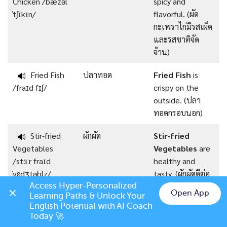
Chicken /ˈbæzəl
spicy and
ˈtʃɪkɪn/
flavorful. (ผัด
กะเพราไก่มีรสเผ็ด
และรสชาติจัด
จ้าน)
Fried Fish
ปลาทอด
Fried Fish
is
🔊
/fraɪd fɪʃ/
crispy on the
outside. (ปลา
ทอดกรอบนอก)
Stir‑fried
ผักผัด
Stir‑fried
🔊
Vegetables
Vegetables
are
/stɜːr fraɪd
healthy and
ˈvɛdʒtəblz/
tasty. (ผักผัดดีต่อ
สุขภาพและอร่อย)
Access Hyper-Personalized 
Open App
Learning Paths & Unlock Your 
Chat on LINE
English Potential with AI Coach 
Grilled Pork
หมูย่าง
Grilled Pork
is
🔊
Today 🚀
/ɡrɪld pɔːrk/
juicy and