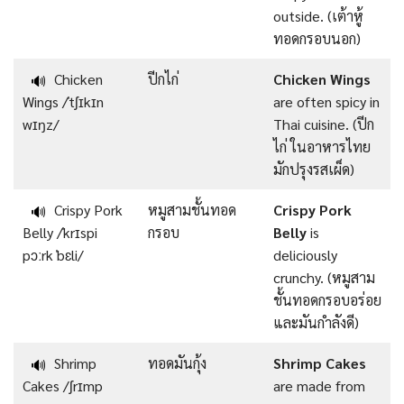
outside. (เต้าหู้
ทอดกรอบนอก)
Chicken
ปีกไก่
Chicken Wings
🔊
Wings /ˈtʃɪkɪn
are often spicy in
wɪŋz/
Thai cuisine. (ปีก
ไก่ ในอาหารไทย
มักปรุงรสเผ็ด)
Crispy Pork
หมูสามชั้นทอด
Crispy Pork
🔊
Belly /ˈkrɪspi
กรอบ
Belly
is
pɔːrk ˈbɛli/
deliciously
crunchy. (หมูสาม
ชั้นทอดกรอบอร่อย
และมันกำลังดี)
Shrimp
ทอดมันกุ้ง
Shrimp Cakes
🔊
Cakes /ʃrɪmp
are made from