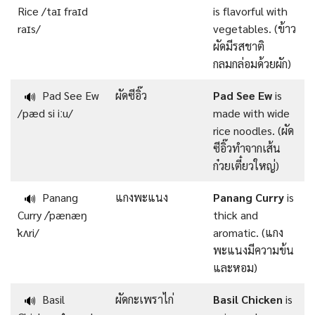
Rice /taɪ fraɪd
is flavorful with
raɪs/
vegetables. (ข้าว
ผัดมีรสชาติ
กลมกล่อมด้วยผัก)
Pad See Ew
ผัดซีอิ๊ว
Pad See Ew
is
🔊
/pæd si iːu/
made with wide
rice noodles. (ผัด
ซีอิ๊วทำจากเส้น
ก๋วยเตี๋ยวใหญ่)
Panang
แกงพะแนง
Panang Curry
is
🔊
Curry /ˈpænæŋ
thick and
ˈkʌri/
aromatic. (แกง
พะแนงมีความข้น
และหอม)
Basil
ผัดกะเพราไก่
Basil Chicken
is
🔊