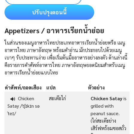
ปรับปรุงตอนนี้
Appetizers / อาหารเรียกน้ำย่อย
ในส่วนของเมนูอาหารไทยประเภทอาหารเรียกน้ำย่อยหรือ เมนู
อาหารไทย ภาษาอังกฤษ พร้อมคำอ่าน มักประกอบไปด้วยเมนู
เบาๆ รับประทานง่าย เพื่อเริ่มต้นมื้ออาหารอย่างลงตัว ด้านล่างนี้
คือรายการคําศัพท์อาหารไทย ภาษาอังกฤษยอดนิยมสำหรับเมนู
อาหารเรียกน้ำย่อยแบบไทย
คำศัพท์/ถอดเสียง
แปล
ตัวอย่าง
Chicken
สะเต๊ะไก่
Chicken Satay
is
🔊
Satay /ˈtʃɪkɪn sə
grilled with
ˈteɪ/
peanut sauce.
(ไก่สะเต๊ะย่าง
เสิร์ฟพร้อมซอสถั่ว