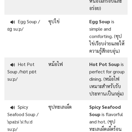
หน่อไม้กรอบและ
อร่อย)
Egg Soup /
ซุปไข่
Egg Soup
is
🔊
ɛɡ suːp/
simple and
comforting. (ซุป
ไข่เรียบง่ายและให้
ความรู้สึกอบอุ่น)
Hot Pot
หม้อไฟ
Hot Pot Soup
is
🔊
Soup /hɒt pɒt
perfect for group
suːp/
dining. (หม้อไฟ
เหมาะสำหรับรับ
ประทานเป็นกลุ่ม)
Spicy
ซุปทะเลเผ็ด
Spicy Seafood
🔊
Seafood Soup /
Soup
is flavorful
ˈspaɪsi ˈsiːfuːd
and hot. (ซุป
suːp/
ทะเลเผ็ดเผ็ดร้อน