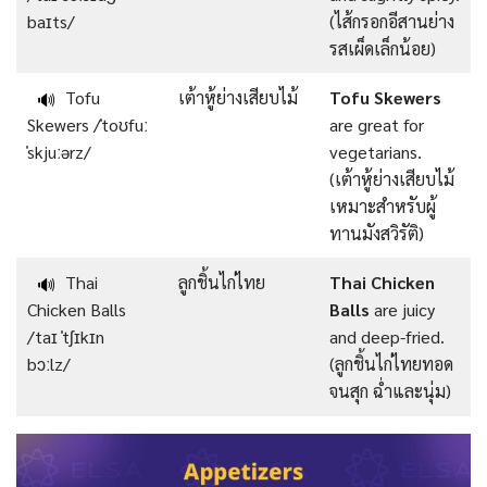
baɪts/
(ไส้กรอกอีสานย่าง
รสเผ็ดเล็กน้อย)
Tofu
เต้าหู้ย่างเสียบไม้
Tofu Skewers
🔊
Skewers /ˈtoʊfuː
are great for
ˈskjuːərz/
vegetarians.
(เต้าหู้ย่างเสียบไม้
เหมาะสำหรับผู้
ทานมังสวิรัติ)
Thai
ลูกชิ้นไก่ไทย
Thai Chicken
🔊
Chicken Balls
Balls
are juicy
/taɪ ˈtʃɪkɪn
and deep-fried.
bɔːlz/
(ลูกชิ้นไก่ไทยทอด
จนสุก ฉ่ำและนุ่ม)