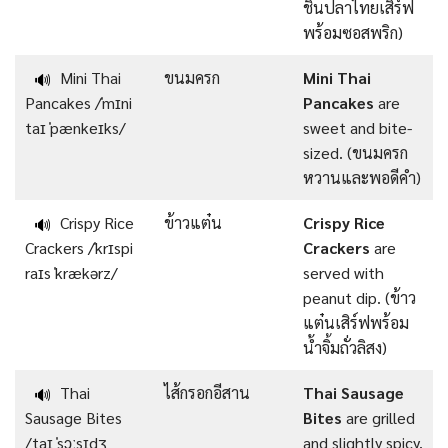
ชิ้นปลาไทยเสิร์ฟ
พร้อมซอสพริก)
Mini Thai
ขนมครก
Mini Thai
🔊
Pancakes /ˈmɪni
Pancakes
are
taɪ ˈpænkeɪks/
sweet and bite-
sized. (ขนมครก
หวานและพอดีคำ)
Crispy Rice
ข้าวแต๋น
Crispy Rice
🔊
Crackers /ˈkrɪspi
Crackers
are
raɪs ˈkrækərz/
served with
peanut dip. (ข้าว
แต๋นเสิร์ฟพร้อม
น้ำจิ้มถั่วลิสง)
Thai
ไส้กรอกอีสาน
Thai Sausage
🔊
Sausage Bites
Bites
are grilled
/taɪ ˈsɔːsɪdʒ
and slightly spicy.