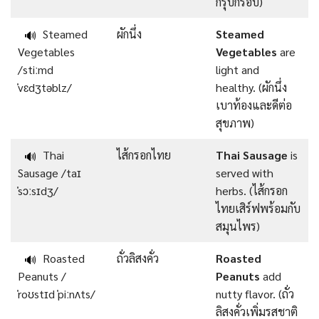
กรุบกรอบ)
Steamed
ผักนึ่ง
Steamed
🔊
Vegetables
Vegetables
are
/stiːmd
light and
ˈvɛdʒtəblz/
healthy. (ผักนึ่ง
เบาท้องและดีต่อ
สุขภาพ)
Thai
ไส้กรอกไทย
Thai Sausage
is
🔊
Sausage /taɪ
served with
ˈsɔːsɪdʒ/
herbs. (ไส้กรอก
ไทยเสิร์ฟพร้อมกับ
สมุนไพร)
Roasted
ถั่วลิสงคั่ว
Roasted
🔊
Peanuts /
Peanuts
add
ˈroʊstɪd ˈpiːnʌts/
nutty flavor. (ถั่ว
ลิสงคั่วเพิ่มรสชาติ