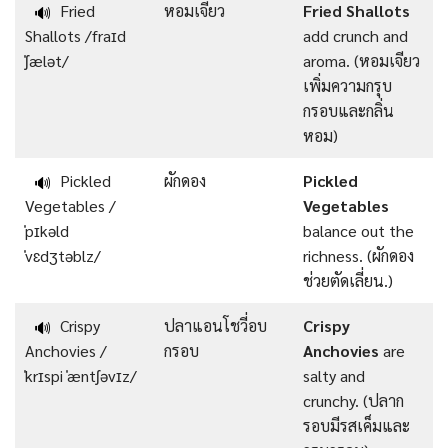
Fried
หอมเจียว
Fried Shallots
🔊
Shallots /fraɪd
add crunch and
ˈʃælət/
aroma. (หอมเจียว
เพิ่มความกรุบ
กรอบและกลิ่น
หอม)
Pickled
ผักดอง
Pickled
🔊
Vegetables /
Vegetables
ˈpɪkəld
balance out the
ˈvɛdʒtəblz/
richness. (ผักดอง
ช่วยตัดเลี่ยน.)
Crispy
ปลาแอนโชวี่อบ
Crispy
🔊
Anchovies /
กรอบ
Anchovies
are
ˈkrɪspi ˈæntʃəvɪz/
salty and
crunchy. (ปลาก
รอบมีรสเค็มและ