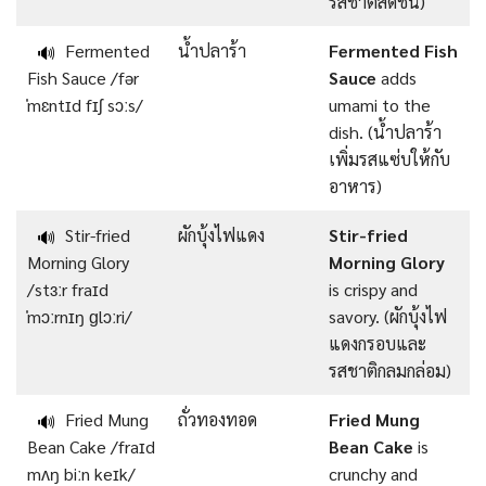
รสชาติสดชื่น)
Fermented
น้ำปลาร้า
Fermented Fish
🔊
Fish Sauce /fər
Sauce
adds
ˈmɛntɪd fɪʃ sɔːs/
umami to the
dish. (น้ำปลาร้า
เพิ่มรสแซ่บให้กับ
อาหาร)
Stir-fried
ผักบุ้งไฟแดง
Stir-fried
🔊
Morning Glory
Morning Glory
/stɜːr fraɪd
is crispy and
ˈmɔːrnɪŋ ɡlɔːri/
savory. (ผักบุ้งไฟ
แดงกรอบและ
รสชาติกลมกล่อม)
Fried Mung
ถั่วทองทอด
Fried Mung
🔊
Bean Cake /fraɪd
Bean Cake
is
mʌŋ biːn keɪk/
crunchy and