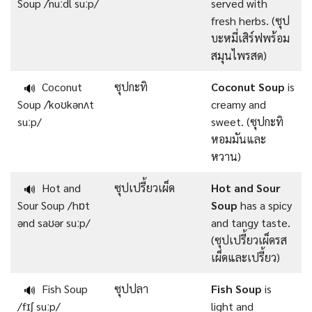
Soup /ˈnuːdl suːp/
served with
fresh herbs. (ซุป
บะหมี่เสิร์ฟพร้อม
สมุนไพรสด)
Coconut
ซุปกะทิ
Coconut Soup
is
🔊
Soup /ˈkoʊkənʌt
creamy and
suːp/
sweet. (ซุปกะทิ
หอมมันและ
หวาน)
Hot and
ซุปเปรี้ยวเผ็ด
Hot and Sour
🔊
Sour Soup /hɒt
Soup
has a spicy
ənd saʊər suːp/
and tangy taste.
(ซุปเปรี้ยวเผ็ดรส
เผ็ดและเปรี้ยว)
Fish Soup
ซุปปลา
Fish Soup
is
🔊
/fɪʃ suːp/
light and