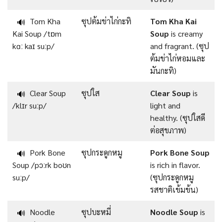
Tom Kha
ซุปต้มข่าไก่กะทิ
Tom Kha Kai
🔊
Kai Soup /tɒm
Soup
is creamy
kɑː kaɪ suːp/
and fragrant. (ซุป
ต้มข่าไก่หอมและ
มันกะทิ)
Clear Soup
ซุปใส
Clear Soup
is
🔊
/klɪr suːp/
light and
healthy. (ซุปใสดี
ต่อสุขภาพ)
Pork Bone
ซุปกระดูกหมู
Pork Bone Soup
🔊
Soup /pɔːrk boʊn
is rich in flavor.
suːp/
(ซุปกระดูกหมู
รสชาติเข้มข้น)
Noodle
ซุปบะหมี่
Noodle Soup
is
🔊