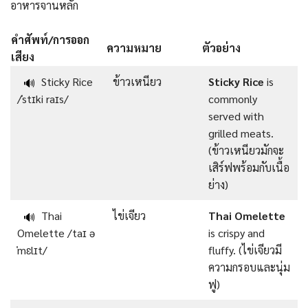
อาหารจานหลัก
คำศัพท์/การออก
ความหมาย
ตัวอย่าง
เสียง
Sticky Rice
ข้าวเหนียว
Sticky Rice
is
🔊
/ˈstɪki raɪs/
commonly
served with
grilled meats.
(ข้าวเหนียวมักจะ
เสิร์ฟพร้อมกับเนื้อ
ย่าง)
Thai
ไข่เจียว
Thai Omelette
🔊
Omelette /taɪ ə
is crispy and
ˈmɛlɪt/
fluffy. (ไข่เจียวมี
ความกรอบและนุ่ม
ฟู)