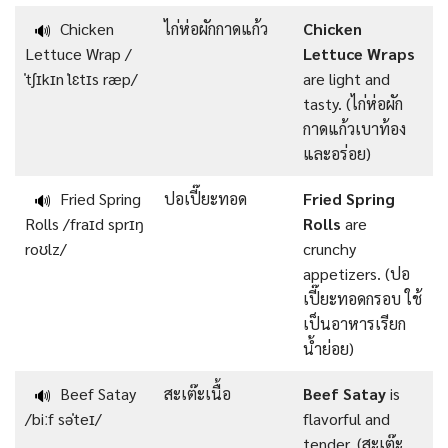
Chicken
ไก่ห่อผักกาดแก้ว
Chicken
🔊
Lettuce Wrap /
Lettuce Wraps
ˈtʃɪkɪn ˈlɛtɪs ræp/
are light and
tasty. (ไก่ห่อผัก
กาดแก้วเบาท้อง
และอร่อย)
Fried Spring
ปอเปี๊ยะทอด
Fried Spring
🔊
Rolls /fraɪd sprɪŋ
Rolls
are
roʊlz/
crunchy
appetizers. (ปอ
เปี๊ยะทอดกรอบ ใช้
เป็นอาหารเรียก
น้ำย่อย)
Beef Satay
สะเต๊ะเนื้อ
Beef Satay
is
🔊
/biːf səˈteɪ/
flavorful and
tender. (สะเต๊ะ