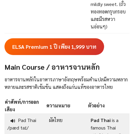
mildly sweet. (ถั่ว
ทองทอดกรุบกรอบ
และมีรสหวา
นอ่อนๆ)
ELSA Premium 1 ปี เพียง 1,999
บาท
Main Course / อาหารจานหลัก
อาหารจานหลักในอาหารภาษาอังกฤษพร้อมคําแปลมีความหลาก
หลายและรสชาติเข้มข้น แสดงถึงแก่นแท้ของอาหารไทย
คำศัพท์/การออก
ความหมาย
ตัวอย่าง
เสียง
Pad Thai
ผัดไทย
Pad Thai
is a
🔊
/pæd taɪ/
famous Thai