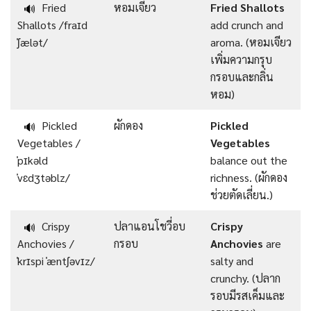
Fried
หอมเจียว
Fried Shallots
🔊
Shallots /fraɪd
add crunch and
ˈʃælət/
aroma. (หอมเจียว
เพิ่มความกรุบ
กรอบและกลิ่น
หอม)
Pickled
ผักดอง
Pickled
🔊
Vegetables /
Vegetables
ˈpɪkəld
balance out the
ˈvɛdʒtəblz/
richness. (ผักดอง
ช่วยตัดเลี่ยน.)
Crispy
ปลาแอนโชวี่อบ
Crispy
🔊
Anchovies /
กรอบ
Anchovies
are
ˈkrɪspi ˈæntʃəvɪz/
salty and
crunchy. (ปลาก
รอบมีรสเค็มและ