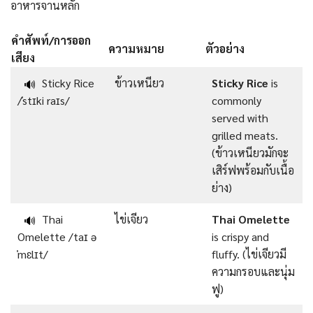
อาหารจานหลัก
คำศัพท์/การออก
ความหมาย
ตัวอย่าง
เสียง
Sticky Rice
ข้าวเหนียว
Sticky Rice
is
🔊
/ˈstɪki raɪs/
commonly
served with
grilled meats.
(ข้าวเหนียวมักจะ
เสิร์ฟพร้อมกับเนื้อ
ย่าง)
Thai
ไข่เจียว
Thai Omelette
🔊
Omelette /taɪ ə
is crispy and
ˈmɛlɪt/
fluffy. (ไข่เจียวมี
ความกรอบและนุ่ม
ฟู)