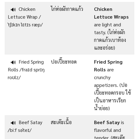
Chicken
ไก่ห่อผักกาดแก้ว
Chicken
🔊
Lettuce Wrap /
Lettuce Wraps
ˈtʃɪkɪn ˈlɛtɪs ræp/
are light and
tasty. (ไก่ห่อผัก
กาดแก้วเบาท้อง
และอร่อย)
Fried Spring
ปอเปี๊ยะทอด
Fried Spring
🔊
Rolls /fraɪd sprɪŋ
Rolls
are
roʊlz/
crunchy
appetizers. (ปอ
เปี๊ยะทอดกรอบ ใช้
เป็นอาหารเรียก
น้ำย่อย)
Beef Satay
สะเต๊ะเนื้อ
Beef Satay
is
🔊
/biːf səˈteɪ/
flavorful and
tender. (สะเต๊ะ