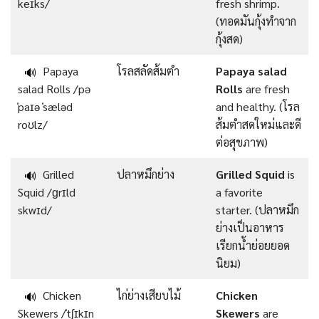
keɪks/
fresh shrimp.
(ทอดมันกุ้งทำจาก
กุ้งสด)
Papaya
โรลสลัดส้มตำ
Papaya salad
🔊
salad Rolls /pə
Rolls
are fresh
ˈpaɪə ˈsæləd
and healthy. (โรล
roʊlz/
ส้มตำสดใหม่และดี
ต่อสุขภาพ)
Grilled
ปลาหมึกย่าง
Grilled Squid
is
🔊
Squid /ɡrɪld
a favorite
skwɪd/
starter. (ปลาหมึก
ย่างเป็นอาหาร
เรียกน้ำย่อยยอด
นิยม)
Chicken
ไก่ย่างเสียบไม้
Chicken
🔊
Skewers /ˈtʃɪkɪn
Skewers
are