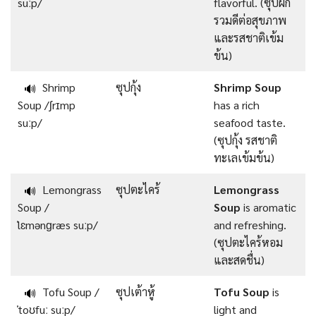
suːp/
flavorful. (ซุปผัก
รวมดีต่อสุขภาพ
และรสชาติเข้ม
ข้น)
Shrimp
ซุปกุ้ง
Shrimp Soup
🔊
Soup /ʃrɪmp
has a rich
suːp/
seafood taste.
(ซุปกุ้ง รสชาติ
ทะเลเข้มข้น)
Lemongrass
ซุปตะไคร้
Lemongrass
🔊
Soup /
Soup
is aromatic
ˈlɛmənɡræs suːp/
and refreshing.
(ซุปตะไคร้หอม
และสดชื่น)
Tofu Soup /
ซุปเต้าหู้
Tofu Soup
is
🔊
ˈtoʊfuː suːp/
light and