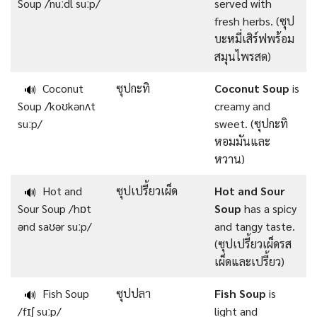
Soup /ˈnuːdl suːp/
served with
fresh herbs. (ซุป
บะหมี่เสิร์ฟพร้อม
สมุนไพรสด)
Coconut
ซุปกะทิ
Coconut Soup
is
🔊
Soup /ˈkoʊkənʌt
creamy and
suːp/
sweet. (ซุปกะทิ
หอมมันและ
หวาน)
Hot and
ซุปเปรี้ยวเผ็ด
Hot and Sour
🔊
Sour Soup /hɒt
Soup
has a spicy
ənd saʊər suːp/
and tangy taste.
(ซุปเปรี้ยวเผ็ดรส
เผ็ดและเปรี้ยว)
Fish Soup
ซุปปลา
Fish Soup
is
🔊
/fɪʃ suːp/
light and