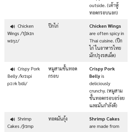
outside. (เต้าหู้
ทอดกรอบนอก)
Chicken
ปีกไก่
Chicken Wings
🔊
Wings /ˈtʃɪkɪn
are often spicy in
wɪŋz/
Thai cuisine. (ปีก
ไก่ ในอาหารไทย
มักปรุงรสเผ็ด)
Crispy Pork
หมูสามชั้นทอด
Crispy Pork
🔊
Belly /ˈkrɪspi
กรอบ
Belly
is
pɔːrk ˈbɛli/
deliciously
crunchy. (หมูสาม
ชั้นทอดกรอบอร่อย
และมันกำลังดี)
Shrimp
ทอดมันกุ้ง
Shrimp Cakes
🔊
Cakes /ʃrɪmp
are made from