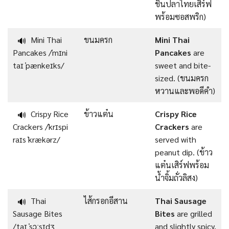
ชิ้นปลาไทยเสิร์ฟ
พร้อมซอสพริก)
Mini Thai
ขนมครก
Mini Thai
🔊
Pancakes /ˈmɪni
Pancakes
are
taɪ ˈpænkeɪks/
sweet and bite-
sized. (ขนมครก
หวานและพอดีคำ)
Crispy Rice
ข้าวแต๋น
Crispy Rice
🔊
Crackers /ˈkrɪspi
Crackers
are
raɪs ˈkrækərz/
served with
peanut dip. (ข้าว
แต๋นเสิร์ฟพร้อม
น้ำจิ้มถั่วลิสง)
Thai
ไส้กรอกอีสาน
Thai Sausage
🔊
Sausage Bites
Bites
are grilled
/taɪ ˈsɔːsɪdʒ
and slightly spicy.