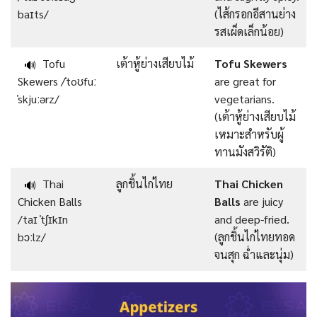
baɪts/
(ไส้กรอกอีสานย่าง
รสเผ็ดเล็กน้อย)
Tofu
เต้าหู้ย่างเสียบไม้
Tofu Skewers
🔊
Skewers /ˈtoʊfuː
are great for
ˈskjuːərz/
vegetarians.
(เต้าหู้ย่างเสียบไม้
เหมาะสำหรับผู้
ทานมังสวิรัติ)
Thai
ลูกชิ้นไก่ไทย
Thai Chicken
🔊
Chicken Balls
Balls
are juicy
/taɪ ˈtʃɪkɪn
and deep-fried.
bɔːlz/
(ลูกชิ้นไก่ไทยทอด
จนสุก ฉ่ำและนุ่ม)