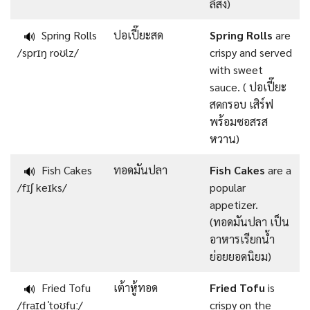
ลิสง)
Spring Rolls
ปอเปี๊ยะสด
Spring Rolls
are
🔊
/sprɪŋ roʊlz/
crispy and served
with sweet
sauce. ( ปอเปี๊ยะ
สดกรอบ เสิร์ฟ
พร้อมซอสรส
หวาน)
Fish Cakes
ทอดมันปลา
Fish Cakes
are a
🔊
/fɪʃ keɪks/
popular
appetizer.
(ทอดมันปลา เป็น
อาหารเรียกน้ำ
ย่อยยอดนิยม)
Fried Tofu
เต้าหู้ทอด
Fried Tofu
is
🔊
/fraɪd ˈtoʊfuː/
crispy on the