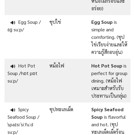
หน่อไม้กรอบและ
อร่อย)
Egg Soup /
ซุปไข่
Egg Soup
is
🔊
ɛɡ suːp/
simple and
comforting. (ซุป
ไข่เรียบง่ายและให้
ความรู้สึกอบอุ่น)
Hot Pot
หม้อไฟ
Hot Pot Soup
is
🔊
Soup /hɒt pɒt
perfect for group
suːp/
dining. (หม้อไฟ
เหมาะสำหรับรับ
ประทานเป็นกลุ่ม)
Spicy
ซุปทะเลเผ็ด
Spicy Seafood
🔊
Seafood Soup /
Soup
is flavorful
ˈspaɪsi ˈsiːfuːd
and hot. (ซุป
suːp/
ทะเลเผ็ดเผ็ดร้อน