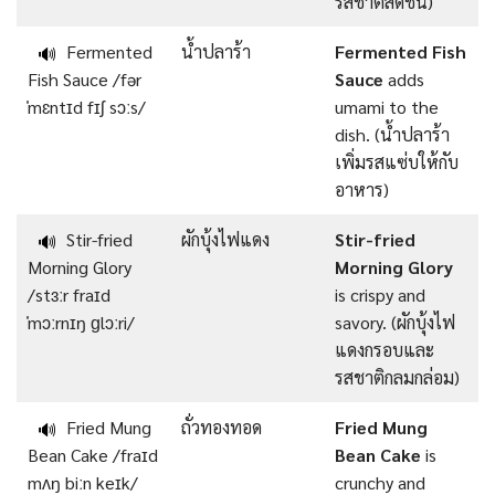
รสชาติสดชื่น)
Fermented
น้ำปลาร้า
Fermented Fish
🔊
Fish Sauce /fər
Sauce
adds
ˈmɛntɪd fɪʃ sɔːs/
umami to the
dish. (น้ำปลาร้า
เพิ่มรสแซ่บให้กับ
อาหาร)
Stir-fried
ผักบุ้งไฟแดง
Stir-fried
🔊
Morning Glory
Morning Glory
/stɜːr fraɪd
is crispy and
ˈmɔːrnɪŋ ɡlɔːri/
savory. (ผักบุ้งไฟ
แดงกรอบและ
รสชาติกลมกล่อม)
Fried Mung
ถั่วทองทอด
Fried Mung
🔊
Bean Cake /fraɪd
Bean Cake
is
mʌŋ biːn keɪk/
crunchy and