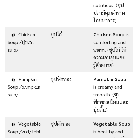
nutritious. (ซุป
ปลามีคุณค่าทาง
โภชนาการ)
Chicken
ซุปไก่
Chicken Soup
is
🔊
Soup /ˈtʃɪkɪn
comforting and
suːp/
warm. (ซุปไก่ ให้
ความอบอุ่นและ
รู้สึกสบาย)
Pumpkin
ซุปฟักทอง
Pumpkin Soup
🔊
Soup /ˈpʌmpkɪn
is creamy and
suːp/
smooth. (ซุป
ฟักทองเนียนและ
นุ่มลิ้น)
Vegetable
ซุปผักรวม
Vegetable Soup
🔊
Soup /ˈvɛdʒtəbl
is healthy and