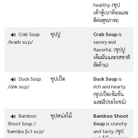
healthy. (ซุป
เต้าหู้เบาท้องและ
ดีต่อสุขภาพ)
Crab Soup
ซุปปู
Crab Soup
is
🔊
/kræb suːp/
savory and
flavorful. (ซุปปู
เค็มมันและรสชาติ
จัดจ้าน)
Duck Soup
ซุปเป็ด
Duck Soup
is
🔊
/dʌk suːp/
rich and hearty.
(ซุปเป็ดเข้มข้น
และมีประโยชน์)
Bamboo
ซุปหน่อไม้
Bamboo Shoot
🔊
Shoot Soup /
Soup
is crunchy
ˈbæmˌbu ʃuːt suːp/
and tasty. (ซุป