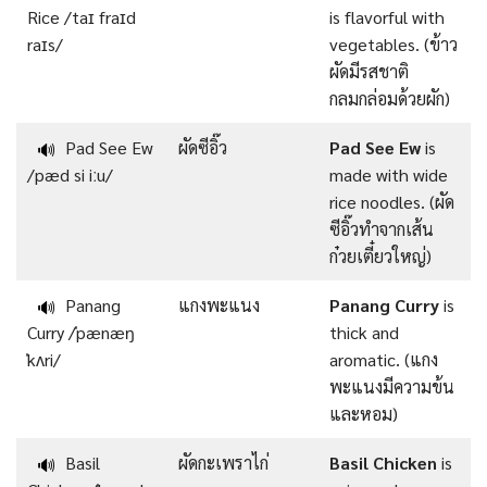
Rice /taɪ fraɪd
is flavorful with
raɪs/
vegetables. (ข้าว
ผัดมีรสชาติ
กลมกล่อมด้วยผัก)
Pad See Ew
ผัดซีอิ๊ว
Pad See Ew
is
🔊
/pæd si iːu/
made with wide
rice noodles. (ผัด
ซีอิ๊วทำจากเส้น
ก๋วยเตี๋ยวใหญ่)
Panang
แกงพะแนง
Panang Curry
is
🔊
Curry /ˈpænæŋ
thick and
ˈkʌri/
aromatic. (แกง
พะแนงมีความข้น
และหอม)
Basil
ผัดกะเพราไก่
Basil Chicken
is
🔊