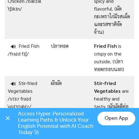
Chicken /ˈbæzəl
spicy and
ˈtʃɪkɪn/
flavorful. (ผัด
กะเพราไก่มีรสเผ็ด
และรสชาติจัด
จ้าน)
Fried Fish
ปลาทอด
Fried Fish
is
🔊
/fraɪd fɪʃ/
crispy on the
outside. (ปลา
ทอดกรอบนอก)
Stir‑fried
ผักผัด
Stir‑fried
🔊
Vegetables
Vegetables
are
/stɜːr fraɪd
healthy and
ˈvɛdʒtəblz/
tasty. (ผักผัดดีต่อ
สุขภาพและอร่อย)
Access Hyper-Personalized 
Open App
Learning Paths & Unlock Your 
Chat on LINE
English Potential with AI Coach 
Grilled Pork
หมูย่าง
Grilled Pork
is
🔊
Today 🚀
/ɡrɪld pɔːrk/
juicy and