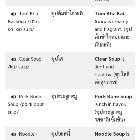
Tom Kha
ซุปต้มข่าไก่กะทิ
Tom Kha Kai
🔊
Kai Soup /tɒm
Soup
is creamy
kɑː kaɪ suːp/
and fragrant. (ซุป
ต้มข่าไก่หอมและ
มันกะทิ)
Clear Soup
ซุปใส
Clear Soup
is
🔊
/klɪr suːp/
light and
healthy. (ซุปใสดี
ต่อสุขภาพ)
Pork Bone
ซุปกระดูกหมู
Pork Bone Soup
🔊
Soup /pɔːrk boʊn
is rich in flavor.
suːp/
(ซุปกระดูกหมู
รสชาติเข้มข้น)
Noodle
ซุปบะหมี่
Noodle Soup
is
🔊