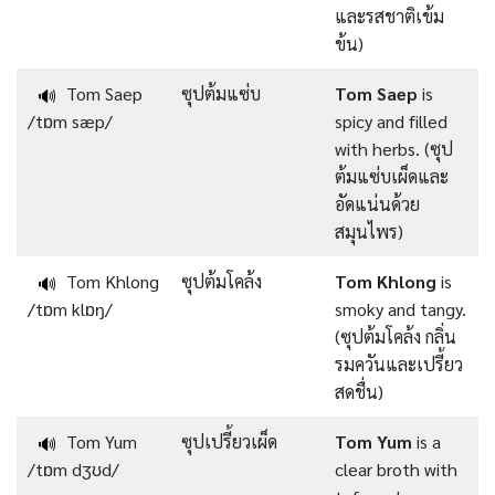
และรสชาติเข้ม
ข้น)
Tom Saep
ซุปต้มแซ่บ
Tom Saep
is
🔊
/tɒm sæp/
spicy and filled
with herbs. (ซุป
ต้มแซ่บเผ็ดและ
อัดแน่นด้วย
สมุนไพร)
Tom Khlong
ซุปต้มโคล้ง
Tom Khlong
is
🔊
/tɒm klɒŋ/
smoky and tangy.
(ซุปต้มโคล้ง กลิ่น
รมควันและเปรี้ยว
สดชื่น)
Tom Yum
ซุปเปรี้ยวเผ็ด
Tom Yum
is a
🔊
/tɒm dʒʊd/
clear broth with