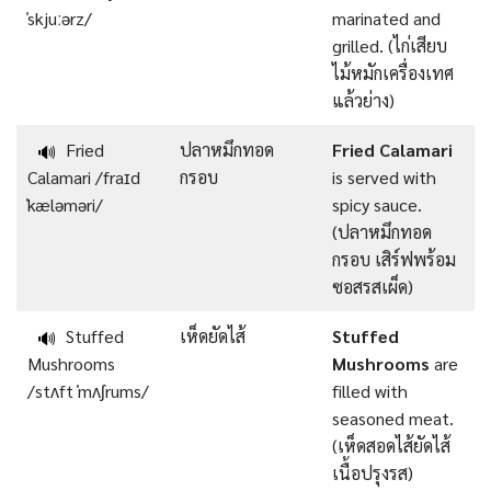
ˈskjuːərz/
marinated and
grilled. (ไก่เสียบ
ไม้หมักเครื่องเทศ
แล้วย่าง)
Fried
ปลาหมึกทอด
Fried Calamari
🔊
Calamari /fraɪd
กรอบ
is served with
ˈkæləməri/
spicy sauce.
(ปลาหมึกทอด
กรอบ เสิร์ฟพร้อม
ซอสรสเผ็ด)
Stuffed
เห็ดยัดไส้
Stuffed
🔊
Mushrooms
Mushrooms
are
/stʌft ˈmʌʃrums/
filled with
seasoned meat.
(เห็ดสอดไส้ยัดไส้
เนื้อปรุงรส)