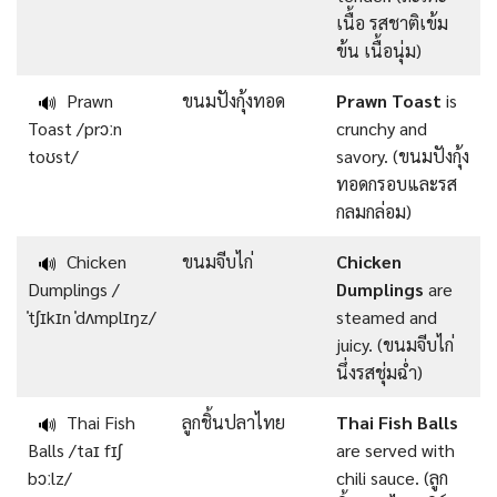
เนื้อ รสชาติเข้ม
ข้น เนื้อนุ่ม)
Prawn
ขนมปังกุ้งทอด
Prawn Toast
is
🔊
Toast /prɔːn
crunchy and
toʊst/
savory. (ขนมปังกุ้ง
ทอดกรอบและรส
กลมกล่อม)
Chicken
ขนมจีบไก่
Chicken
🔊
Dumplings /
Dumplings
are
ˈtʃɪkɪn ˈdʌmplɪŋz/
steamed and
juicy. (ขนมจีบไก่
นึ่งรสชุ่มฉ่ำ)
Thai Fish
ลูกชิ้นปลาไทย
Thai Fish Balls
🔊
Balls /taɪ fɪʃ
are served with
bɔːlz/
chili sauce. (ลูก