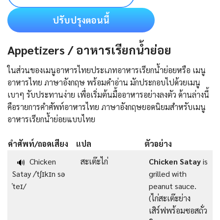
ปรับปรุงตอนนี้
Appetizers / อาหารเรียกน้ำย่อย
ในส่วนของเมนูอาหารไทยประเภทอาหารเรียกน้ำย่อยหรือ เมนู
อาหารไทย ภาษาอังกฤษ พร้อมคำอ่าน มักประกอบไปด้วยเมนู
เบาๆ รับประทานง่าย เพื่อเริ่มต้นมื้ออาหารอย่างลงตัว ด้านล่างนี้
คือรายการคําศัพท์อาหารไทย ภาษาอังกฤษยอดนิยมสำหรับเมนู
อาหารเรียกน้ำย่อยแบบไทย
คำศัพท์/ถอดเสียง
แปล
ตัวอย่าง
Chicken
สะเต๊ะไก่
Chicken Satay
is
🔊
Satay /ˈtʃɪkɪn sə
grilled with
ˈteɪ/
peanut sauce.
(ไก่สะเต๊ะย่าง
เสิร์ฟพร้อมซอสถั่ว