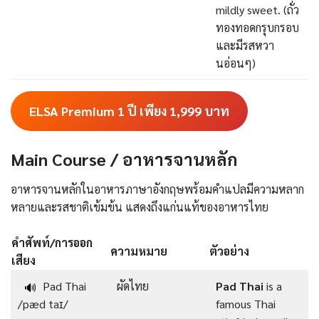
mildly sweet. (ถั่ว
ทองทอดกรุบกรอบ
และมีรสหวา
นอ่อนๆ)
ELSA Premium 1 ปี เพียง 1,999
บาท
Main Course / อาหารจานหลัก
อาหารจานหลักในอาหารภาษาอังกฤษพร้อมคําแปลมีความหลาก
หลายและรสชาติเข้มข้น แสดงถึงแก่นแท้ของอาหารไทย
คำศัพท์/การออก
ความหมาย
ตัวอย่าง
เสียง
Pad Thai
ผัดไทย
Pad Thai
is a
🔊
/pæd taɪ/
famous Thai