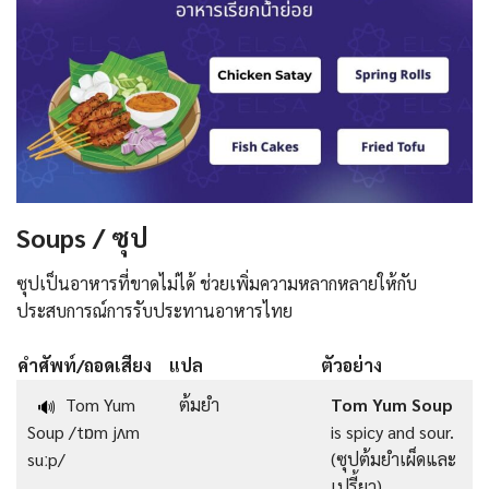
Soups / ซุป
ซุปเป็นอาหารที่ขาดไม่ได้ ช่วยเพิ่มความหลากหลายให้กับ
ประสบการณ์การรับประทานอาหารไทย
คำศัพท์/ถอดเสียง
แปล
ตัวอย่าง
Tom Yum
ต้มยำ
Tom Yum Soup
🔊
Soup /tɒm jʌm
is spicy and sour.
suːp/
(ซุปต้มยำเผ็ดและ
เปรี้ยว)