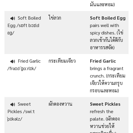
มันและหอม)
Soft Boiled
ไข่ลวก
Soft Boiled Egg
🔊
Egg /sɒft bɔɪld
pairs well with
ɛɡ/
spicy dishes. (ไข่
ลวกเข้ากันได้ดีกับ
อาหารรสจัด)
Fried Garlic
กระเทียมเจียว
Fried Garlic
🔊
/fraɪd ˈɡɑːrlɪk/
brings a fragrant
crunch. (กระเทียม
เจียวให้ความกรุบ
กรอบและหอม)
Sweet
ผักดองหวาน
Sweet Pickles
🔊
Pickles /swiːt
refresh the
ˈpɪkəlz/
palate. (ผักดอง
หวานช่วยให้