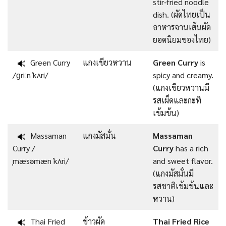
stir‑fried noodle
dish. (ผัดไทยเป็น
อาหารจานเส้นผัด
ยอดนิยมของไทย)
Green Curry
แกงเขียวหวาน
Green Curry
is
🔊
/ɡriːn ˈkʌri/
spicy and creamy.
(แกงเขียวหวานมี
รสเผ็ดและกะทิ
เข้มข้น)
Massaman
แกงมัสมั่น
Massaman
🔊
Curry /
Curry
has a rich
ˌmæsəmæn ˈkʌri/
and sweet flavor.
(แกงมัสมั่นมี
รสชาติเข้มข้นและ
หวาน)
Thai Fried
ข้าวผัด
Thai Fried Rice
🔊