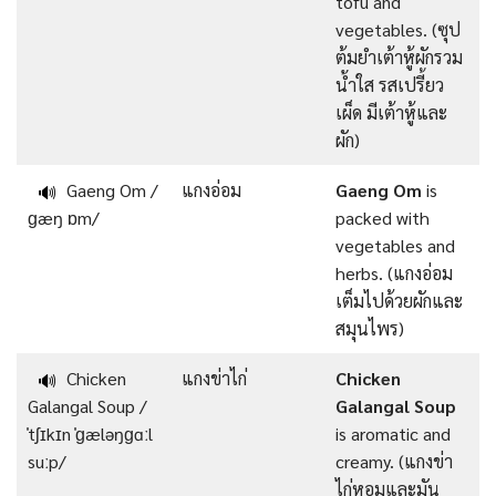
tofu and
vegetables. (ซุป
ต้มยำเต้าหู้ผักรวม
น้ำใส รสเปรี้ยว
เผ็ด มีเต้าหู้และ
ผัก)
Gaeng Om /
แกงอ่อม
Gaeng Om
is
🔊
ɡæŋ ɒm/
packed with
vegetables and
herbs. (แกงอ่อม
เต็มไปด้วยผักและ
สมุนไพร)
Chicken
แกงข่าไก่
Chicken
🔊
Galangal Soup /
Galangal Soup
ˈtʃɪkɪn ˈɡæləŋɡɑːl
is aromatic and
suːp/
creamy. (แกงข่า
ไก่หอมและมัน