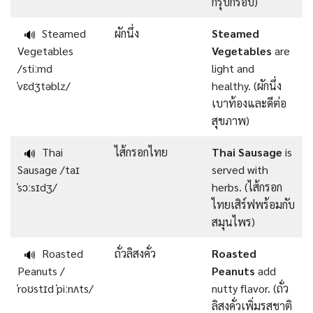
กรุบกรอบ)
Steamed
ผักนึ่ง
Steamed
🔊
Vegetables
Vegetables
are
/stiːmd
light and
ˈvɛdʒtəblz/
healthy. (ผักนึ่ง
เบาท้องและดีต่อ
สุขภาพ)
Thai
ไส้กรอกไทย
Thai Sausage
is
🔊
Sausage /taɪ
served with
ˈsɔːsɪdʒ/
herbs. (ไส้กรอก
ไทยเสิร์ฟพร้อมกับ
สมุนไพร)
Roasted
ถั่วลิสงคั่ว
Roasted
🔊
Peanuts /
Peanuts
add
ˈroʊstɪd ˈpiːnʌts/
nutty flavor. (ถั่ว
ลิสงคั่วเพิ่มรสชาติ