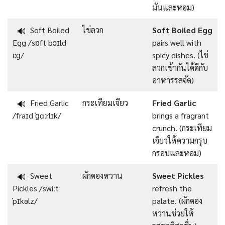
มันและหอม)
Soft Boiled
ไข่ลวก
Soft Boiled Egg
🔊
Egg /sɒft bɔɪld
pairs well with
ɛɡ/
spicy dishes. (ไข่
ลวกเข้ากันได้ดีกับ
อาหารรสจัด)
Fried Garlic
กระเทียมเจียว
Fried Garlic
🔊
/fraɪd ˈɡɑːrlɪk/
brings a fragrant
crunch. (กระเทียม
เจียวให้ความกรุบ
กรอบและหอม)
Sweet
ผักดองหวาน
Sweet Pickles
🔊
Pickles /swiːt
refresh the
ˈpɪkəlz/
palate. (ผักดอง
หวานช่วยให้