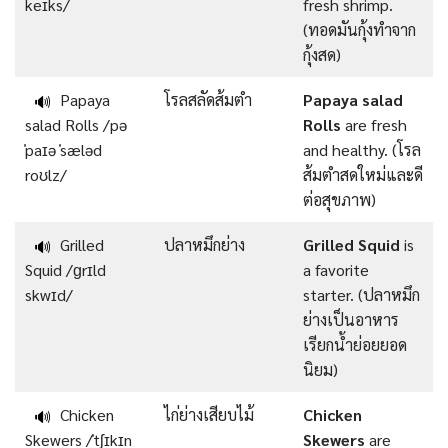
keɪks/
fresh shrimp.
(ทอดมันกุ้งทำจาก
กุ้งสด)
Papaya
โรลสลัดส้มตำ
Papaya salad
🔊
salad Rolls /pə
Rolls
are fresh
ˈpaɪə ˈsæləd
and healthy. (โรล
roʊlz/
ส้มตำสดใหม่และดี
ต่อสุขภาพ)
Grilled
ปลาหมึกย่าง
Grilled Squid
is
🔊
Squid /ɡrɪld
a favorite
skwɪd/
starter. (ปลาหมึก
ย่างเป็นอาหาร
เรียกน้ำย่อยยอด
นิยม)
Chicken
ไก่ย่างเสียบไม้
Chicken
🔊
Skewers /ˈtʃɪkɪn
Skewers
are