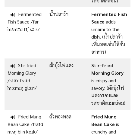
รสชาติสดชื่น)
Fermented
น้ำปลาร้า
Fermented Fish
🔊
Fish Sauce /fər
Sauce
adds
ˈmɛntɪd fɪʃ sɔːs/
umami to the
dish. (น้ำปลาร้า
เพิ่มรสแซ่บให้กับ
อาหาร)
Stir-fried
ผักบุ้งไฟแดง
Stir-fried
🔊
Morning Glory
Morning Glory
/stɜːr fraɪd
is crispy and
ˈmɔːrnɪŋ ɡlɔːri/
savory. (ผักบุ้งไฟ
แดงกรอบและ
รสชาติกลมกล่อม)
Fried Mung
ถั่วทองทอด
Fried Mung
🔊
Bean Cake /fraɪd
Bean Cake
is
mʌŋ biːn keɪk/
crunchy and