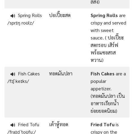
ลิสง)
Spring Rolls
ปอเปี๊ยะสด
Spring Rolls
are
🔊
/sprɪŋ roʊlz/
crispy and served
with sweet
sauce. ( ปอเปี๊ยะ
สดกรอบ เสิร์ฟ
พร้อมซอสรส
หวาน)
Fish Cakes
ทอดมันปลา
Fish Cakes
are a
🔊
/fɪʃ keɪks/
popular
appetizer.
(ทอดมันปลา เป็น
อาหารเรียกน้ำ
ย่อยยอดนิยม)
Fried Tofu
เต้าหู้ทอด
Fried Tofu
is
🔊
/fraɪd ˈtoʊfuː/
crispy on the