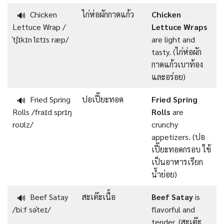
Chicken
ไก่ห่อผักกาดแก้ว
Chicken
🔊
Lettuce Wrap /
Lettuce Wraps
ˈtʃɪkɪn ˈlɛtɪs ræp/
are light and
tasty. (ไก่ห่อผัก
กาดแก้วเบาท้อง
และอร่อย)
Fried Spring
ปอเปี๊ยะทอด
Fried Spring
🔊
Rolls /fraɪd sprɪŋ
Rolls
are
roʊlz/
crunchy
appetizers. (ปอ
เปี๊ยะทอดกรอบ ใช้
เป็นอาหารเรียก
น้ำย่อย)
Beef Satay
สะเต๊ะเนื้อ
Beef Satay
is
🔊
/biːf səˈteɪ/
flavorful and
tender. (สะเต๊ะ