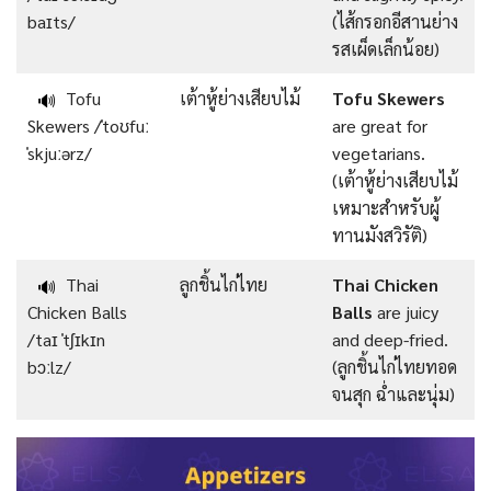
baɪts/
(ไส้กรอกอีสานย่าง
รสเผ็ดเล็กน้อย)
Tofu
เต้าหู้ย่างเสียบไม้
Tofu Skewers
🔊
Skewers /ˈtoʊfuː
are great for
ˈskjuːərz/
vegetarians.
(เต้าหู้ย่างเสียบไม้
เหมาะสำหรับผู้
ทานมังสวิรัติ)
Thai
ลูกชิ้นไก่ไทย
Thai Chicken
🔊
Chicken Balls
Balls
are juicy
/taɪ ˈtʃɪkɪn
and deep-fried.
bɔːlz/
(ลูกชิ้นไก่ไทยทอด
จนสุก ฉ่ำและนุ่ม)