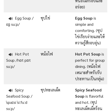
หน่อไม้กรอบและ
อร่อย)
Egg Soup /
ซุปไข่
Egg Soup
is
🔊
ɛɡ suːp/
simple and
comforting. (ซุป
ไข่เรียบง่ายและให้
ความรู้สึกอบอุ่น)
Hot Pot
หม้อไฟ
Hot Pot Soup
is
🔊
Soup /hɒt pɒt
perfect for group
suːp/
dining. (หม้อไฟ
เหมาะสำหรับรับ
ประทานเป็นกลุ่ม)
Spicy
ซุปทะเลเผ็ด
Spicy Seafood
🔊
Seafood Soup /
Soup
is flavorful
ˈspaɪsi ˈsiːfuːd
and hot. (ซุป
suːp/
ทะเลเผ็ดเผ็ดร้อน