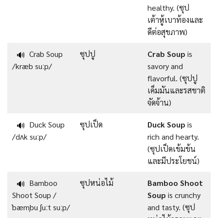
healthy. (ซุป
เต้าหู้เบาท้องและ
ดีต่อสุขภาพ)
Crab Soup
ซุปปู
Crab Soup
is
🔊
/kræb suːp/
savory and
flavorful. (ซุปปู
เค็มมันและรสชาติ
จัดจ้าน)
Duck Soup
ซุปเป็ด
Duck Soup
is
🔊
/dʌk suːp/
rich and hearty.
(ซุปเป็ดเข้มข้น
และมีประโยชน์)
Bamboo
ซุปหน่อไม้
Bamboo Shoot
🔊
Shoot Soup /
Soup
is crunchy
ˈbæmˌbu ʃuːt suːp/
and tasty. (ซุป