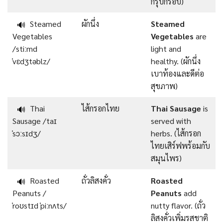
กรุบกรอบ)
Steamed
ผักนึ่ง
Steamed
🔊
Vegetables
Vegetables
are
/stiːmd
light and
ˈvɛdʒtəblz/
healthy. (ผักนึ่ง
เบาท้องและดีต่อ
สุขภาพ)
Thai
ไส้กรอกไทย
Thai Sausage
is
🔊
Sausage /taɪ
served with
ˈsɔːsɪdʒ/
herbs. (ไส้กรอก
ไทยเสิร์ฟพร้อมกับ
สมุนไพร)
Roasted
ถั่วลิสงคั่ว
Roasted
🔊
Peanuts /
Peanuts
add
ˈroʊstɪd ˈpiːnʌts/
nutty flavor. (ถั่ว
ลิสงคั่วเพิ่มรสชาติ