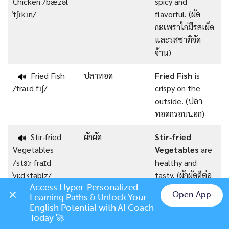
Chicken /ˈbæzəl
spicy and
ˈtʃɪkɪn/
flavorful. (ผัด
กะเพราไก่มีรสเผ็ด
และรสชาติจัด
จ้าน)
Fried Fish
ปลาทอด
Fried Fish
is
🔊
/fraɪd fɪʃ/
crispy on the
outside. (ปลา
ทอดกรอบนอก)
Stir‑fried
ผักผัด
Stir‑fried
🔊
Vegetables
Vegetables
are
/stɜːr fraɪd
healthy and
ˈvɛdʒtəblz/
tasty. (ผักผัดดีต่อ
สุขภาพและอร่อย)
Access Hyper-Personalized 
Open App
Learning Paths & Unlock Your 
Chat on LINE
English Potential with AI Coach 
Grilled Pork
หมูย่าง
Grilled Pork
is
🔊
Today 🚀
/ɡrɪld pɔːrk/
juicy and