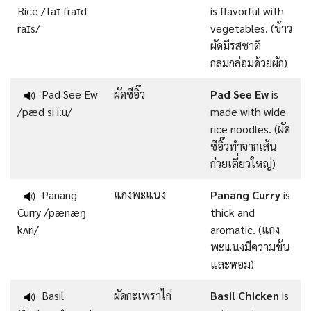
Rice /taɪ fraɪd
is flavorful with
raɪs/
vegetables. (ข้าว
ผัดมีรสชาติ
กลมกล่อมด้วยผัก)
Pad See Ew
ผัดซีอิ๊ว
Pad See Ew
is
🔊
/pæd si iːu/
made with wide
rice noodles. (ผัด
ซีอิ๊วทำจากเส้น
ก๋วยเตี๋ยวใหญ่)
Panang
แกงพะแนง
Panang Curry
is
🔊
Curry /ˈpænæŋ
thick and
ˈkʌri/
aromatic. (แกง
พะแนงมีความข้น
และหอม)
Basil
ผัดกะเพราไก่
Basil Chicken
is
🔊