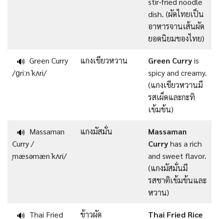
stir‑fried noodle
dish. (ผัดไทยเป็น
อาหารจานเส้นผัด
ยอดนิยมของไทย)
Green Curry
แกงเขียวหวาน
Green Curry
is
🔊
/ɡriːn ˈkʌri/
spicy and creamy.
(แกงเขียวหวานมี
รสเผ็ดและกะทิ
เข้มข้น)
Massaman
แกงมัสมั่น
Massaman
🔊
Curry /
Curry
has a rich
ˌmæsəmæn ˈkʌri/
and sweet flavor.
(แกงมัสมั่นมี
รสชาติเข้มข้นและ
หวาน)
Thai Fried
ข้าวผัด
Thai Fried Rice
🔊