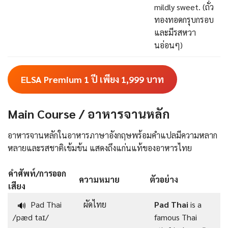
mildly sweet. (ถั่ว
ทองทอดกรุบกรอบ
และมีรสหวา
นอ่อนๆ)
ELSA Premium 1 ปี เพียง 1,999
บาท
Main Course / อาหารจานหลัก
อาหารจานหลักในอาหารภาษาอังกฤษพร้อมคําแปลมีความหลาก
หลายและรสชาติเข้มข้น แสดงถึงแก่นแท้ของอาหารไทย
คำศัพท์/การออก
ความหมาย
ตัวอย่าง
เสียง
Pad Thai
ผัดไทย
Pad Thai
is a
🔊
/pæd taɪ/
famous Thai