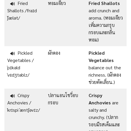
Fried
หอมเจียว
Fried Shallots
🔊
Shallots /fraɪd
add crunch and
ˈʃælət/
aroma. (หอมเจียว
เพิ่มความกรุบ
กรอบและกลิ่น
หอม)
Pickled
ผักดอง
Pickled
🔊
Vegetables /
Vegetables
ˈpɪkəld
balance out the
ˈvɛdʒtəblz/
richness. (ผักดอง
ช่วยตัดเลี่ยน.)
Crispy
ปลาแอนโชวี่อบ
Crispy
🔊
Anchovies /
กรอบ
Anchovies
are
ˈkrɪspi ˈæntʃəvɪz/
salty and
crunchy. (ปลาก
รอบมีรสเค็มและ