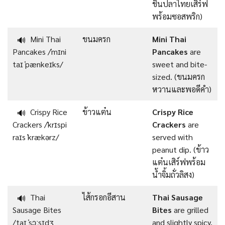
ชิ้นปลาไทยเสิร์ฟ
พร้อมซอสพริก)
Mini Thai
ขนมครก
Mini Thai
🔊
Pancakes /ˈmɪni
Pancakes
are
taɪ ˈpænkeɪks/
sweet and bite-
sized. (ขนมครก
หวานและพอดีคำ)
Crispy Rice
ข้าวแต๋น
Crispy Rice
🔊
Crackers /ˈkrɪspi
Crackers
are
raɪs ˈkrækərz/
served with
peanut dip. (ข้าว
แต๋นเสิร์ฟพร้อม
น้ำจิ้มถั่วลิสง)
Thai
ไส้กรอกอีสาน
Thai Sausage
🔊
Sausage Bites
Bites
are grilled
/taɪ ˈsɔːsɪdʒ
and slightly spicy.