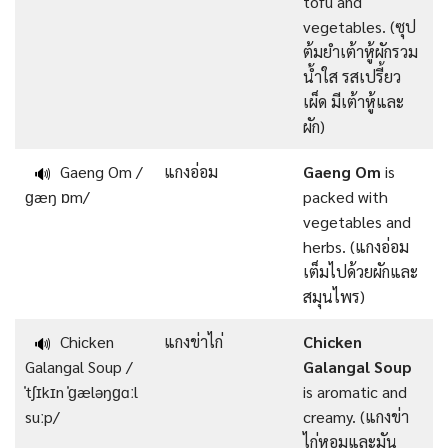
tofu and
vegetables. (ซุป
ต้มยำเต้าหู้ผักรวม
น้ำใส รสเปรี้ยว
เผ็ด มีเต้าหู้และ
ผัก)
Gaeng Om /
แกงอ่อม
Gaeng Om
is
🔊
ɡæŋ ɒm/
packed with
vegetables and
herbs. (แกงอ่อม
เต็มไปด้วยผักและ
สมุนไพร)
Chicken
แกงข่าไก่
Chicken
🔊
Galangal Soup /
Galangal Soup
ˈtʃɪkɪn ˈɡæləŋɡɑːl
is aromatic and
suːp/
creamy. (แกงข่า
ไก่หอมและมัน