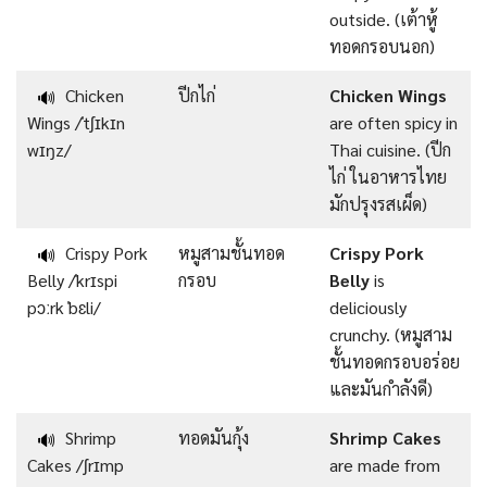
outside. (เต้าหู้
ทอดกรอบนอก)
Chicken
ปีกไก่
Chicken Wings
🔊
Wings /ˈtʃɪkɪn
are often spicy in
wɪŋz/
Thai cuisine. (ปีก
ไก่ ในอาหารไทย
มักปรุงรสเผ็ด)
Crispy Pork
หมูสามชั้นทอด
Crispy Pork
🔊
Belly /ˈkrɪspi
กรอบ
Belly
is
pɔːrk ˈbɛli/
deliciously
crunchy. (หมูสาม
ชั้นทอดกรอบอร่อย
และมันกำลังดี)
Shrimp
ทอดมันกุ้ง
Shrimp Cakes
🔊
Cakes /ʃrɪmp
are made from