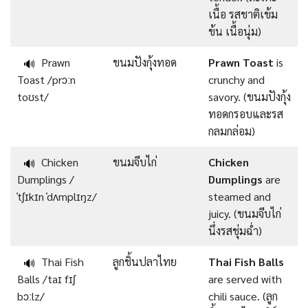
เนื้อ รสชาติเข้ม
ข้น เนื้อนุ่ม)
Prawn
ขนมปังกุ้งทอด
Prawn Toast
is
🔊
Toast /prɔːn
crunchy and
toʊst/
savory. (ขนมปังกุ้ง
ทอดกรอบและรส
กลมกล่อม)
Chicken
ขนมจีบไก่
Chicken
🔊
Dumplings /
Dumplings
are
ˈtʃɪkɪn ˈdʌmplɪŋz/
steamed and
juicy. (ขนมจีบไก่
นึ่งรสชุ่มฉ่ำ)
Thai Fish
ลูกชิ้นปลาไทย
Thai Fish Balls
🔊
Balls /taɪ fɪʃ
are served with
bɔːlz/
chili sauce. (ลูก