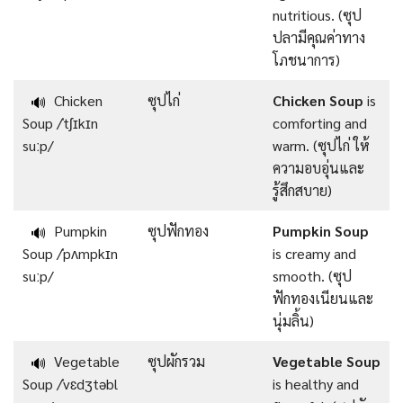
nutritious. (ซุป
ปลามีคุณค่าทาง
โภชนาการ)
Chicken
ซุปไก่
Chicken Soup
is
🔊
Soup /ˈtʃɪkɪn
comforting and
suːp/
warm. (ซุปไก่ ให้
ความอบอุ่นและ
รู้สึกสบาย)
Pumpkin
ซุปฟักทอง
Pumpkin Soup
🔊
Soup /ˈpʌmpkɪn
is creamy and
suːp/
smooth. (ซุป
ฟักทองเนียนและ
นุ่มลิ้น)
Vegetable
ซุปผักรวม
Vegetable Soup
🔊
Soup /ˈvɛdʒtəbl
is healthy and