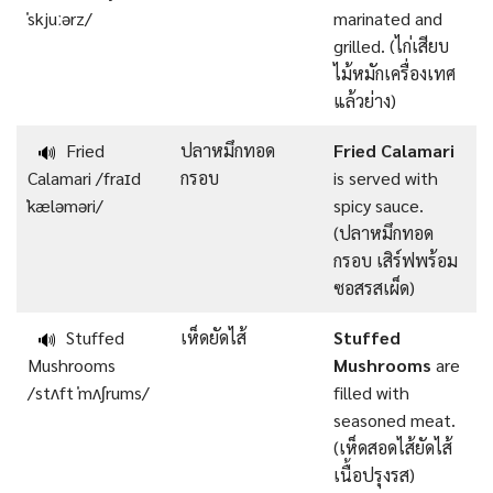
ˈskjuːərz/
marinated and
grilled. (ไก่เสียบ
ไม้หมักเครื่องเทศ
แล้วย่าง)
Fried
ปลาหมึกทอด
Fried Calamari
🔊
Calamari /fraɪd
กรอบ
is served with
ˈkæləməri/
spicy sauce.
(ปลาหมึกทอด
กรอบ เสิร์ฟพร้อม
ซอสรสเผ็ด)
Stuffed
เห็ดยัดไส้
Stuffed
🔊
Mushrooms
Mushrooms
are
/stʌft ˈmʌʃrums/
filled with
seasoned meat.
(เห็ดสอดไส้ยัดไส้
เนื้อปรุงรส)