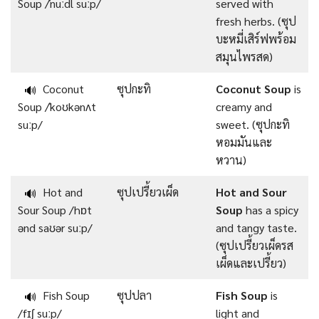
Soup /ˈnuːdl suːp/
served with
fresh herbs. (ซุป
บะหมี่เสิร์ฟพร้อม
สมุนไพรสด)
Coconut
ซุปกะทิ
Coconut Soup
is
🔊
Soup /ˈkoʊkənʌt
creamy and
suːp/
sweet. (ซุปกะทิ
หอมมันและ
หวาน)
Hot and
ซุปเปรี้ยวเผ็ด
Hot and Sour
🔊
Sour Soup /hɒt
Soup
has a spicy
ənd saʊər suːp/
and tangy taste.
(ซุปเปรี้ยวเผ็ดรส
เผ็ดและเปรี้ยว)
Fish Soup
ซุปปลา
Fish Soup
is
🔊
/fɪʃ suːp/
light and