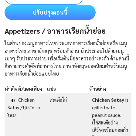
ปรับปรุงตอนนี้
Appetizers / อาหารเรียกน้ำย่อย
ในส่วนของเมนูอาหารไทยประเภทอาหารเรียกน้ำย่อยหรือ เมนู
อาหารไทย ภาษาอังกฤษ พร้อมคำอ่าน มักประกอบไปด้วยเมนู
เบาๆ รับประทานง่าย เพื่อเริ่มต้นมื้ออาหารอย่างลงตัว ด้านล่างนี้
คือรายการคําศัพท์อาหารไทย ภาษาอังกฤษยอดนิยมสำหรับเมนู
อาหารเรียกน้ำย่อยแบบไทย
คำศัพท์/ถอดเสียง
แปล
ตัวอย่าง
Chicken
สะเต๊ะไก่
Chicken Satay
is
🔊
Satay /ˈtʃɪkɪn sə
grilled with
ˈteɪ/
peanut sauce.
(ไก่สะเต๊ะย่าง
เสิร์ฟพร้อมซอสถั่ว