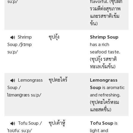
suːp/
flavorful. (ซุปผัก
รวมดีต่อสุขภาพ
และรสชาติเข้ม
ข้น)
Shrimp
ซุปกุ้ง
Shrimp Soup
🔊
Soup /ʃrɪmp
has a rich
suːp/
seafood taste.
(ซุปกุ้ง รสชาติ
ทะเลเข้มข้น)
Lemongrass
ซุปตะไคร้
Lemongrass
🔊
Soup /
Soup
is aromatic
ˈlɛmənɡræs suːp/
and refreshing.
(ซุปตะไคร้หอม
และสดชื่น)
Tofu Soup /
ซุปเต้าหู้
Tofu Soup
is
🔊
ˈtoʊfuː suːp/
light and