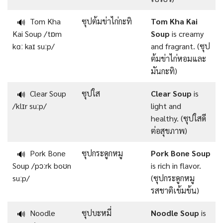
Tom Kha
ซุปต้มข่าไก่กะทิ
Tom Kha Kai
🔊
Kai Soup /tɒm
Soup
is creamy
kɑː kaɪ suːp/
and fragrant. (ซุป
ต้มข่าไก่หอมและ
มันกะทิ)
Clear Soup
ซุปใส
Clear Soup
is
🔊
/klɪr suːp/
light and
healthy. (ซุปใสดี
ต่อสุขภาพ)
Pork Bone
ซุปกระดูกหมู
Pork Bone Soup
🔊
Soup /pɔːrk boʊn
is rich in flavor.
suːp/
(ซุปกระดูกหมู
รสชาติเข้มข้น)
Noodle
ซุปบะหมี่
Noodle Soup
is
🔊