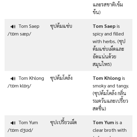
และรสชาติเข้ม
ข้น)
Tom Saep
ซุปต้มแซ่บ
Tom Saep
is
🔊
/tɒm sæp/
spicy and filled
with herbs. (ซุป
ต้มแซ่บเผ็ดและ
อัดแน่นด้วย
สมุนไพร)
Tom Khlong
ซุปต้มโคล้ง
Tom Khlong
is
🔊
/tɒm klɒŋ/
smoky and tangy.
(ซุปต้มโคล้ง กลิ่น
รมควันและเปรี้ยว
สดชื่น)
Tom Yum
ซุปเปรี้ยวเผ็ด
Tom Yum
is a
🔊
/tɒm dʒʊd/
clear broth with