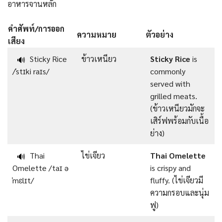
อาหารจานหลัก
คำศัพท์/การออก
ความหมาย
ตัวอย่าง
เสียง
Sticky Rice
ข้าวเหนียว
Sticky Rice
is
🔊
/ˈstɪki raɪs/
commonly
served with
grilled meats.
(ข้าวเหนียวมักจะ
เสิร์ฟพร้อมกับเนื้อ
ย่าง)
Thai
ไข่เจียว
Thai Omelette
🔊
Omelette /taɪ ə
is crispy and
ˈmɛlɪt/
fluffy. (ไข่เจียวมี
ความกรอบและนุ่ม
ฟู)