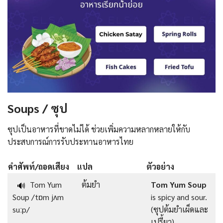
Soups / ซุป
ซุปเป็นอาหารที่ขาดไม่ได้ ช่วยเพิ่มความหลากหลายให้กับ
ประสบการณ์การรับประทานอาหารไทย
คำศัพท์/ถอดเสียง
แปล
ตัวอย่าง
Tom Yum
ต้มยำ
Tom Yum Soup
🔊
Soup /tɒm jʌm
is spicy and sour.
suːp/
(ซุปต้มยำเผ็ดและ
เปรี้ยว)