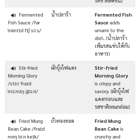
รสชาติสดชื่น)
Fermented
น้ำปลาร้า
Fermented Fish
🔊
Fish Sauce /fər
Sauce
adds
ˈmɛntɪd fɪʃ sɔːs/
umami to the
dish. (น้ำปลาร้า
เพิ่มรสแซ่บให้กับ
อาหาร)
Stir-fried
ผักบุ้งไฟแดง
Stir-fried
🔊
Morning Glory
Morning Glory
/stɜːr fraɪd
is crispy and
ˈmɔːrnɪŋ ɡlɔːri/
savory. (ผักบุ้งไฟ
แดงกรอบและ
รสชาติกลมกล่อม)
Fried Mung
ถั่วทองทอด
Fried Mung
🔊
Bean Cake /fraɪd
Bean Cake
is
mʌŋ biːn keɪk/
crunchy and