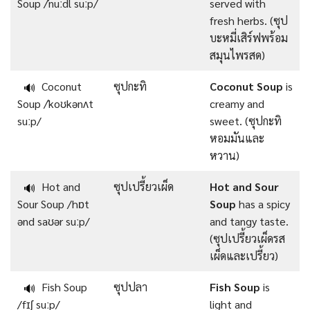
Soup /ˈnuːdl suːp/
served with
fresh herbs. (ซุป
บะหมี่เสิร์ฟพร้อม
สมุนไพรสด)
Coconut
ซุปกะทิ
Coconut Soup
is
🔊
Soup /ˈkoʊkənʌt
creamy and
suːp/
sweet. (ซุปกะทิ
หอมมันและ
หวาน)
Hot and
ซุปเปรี้ยวเผ็ด
Hot and Sour
🔊
Sour Soup /hɒt
Soup
has a spicy
ənd saʊər suːp/
and tangy taste.
(ซุปเปรี้ยวเผ็ดรส
เผ็ดและเปรี้ยว)
Fish Soup
ซุปปลา
Fish Soup
is
🔊
/fɪʃ suːp/
light and