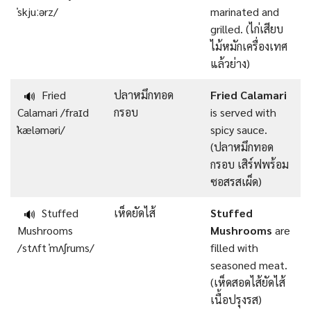
ˈskjuːərz/
marinated and
grilled. (ไก่เสียบ
ไม้หมักเครื่องเทศ
แล้วย่าง)
Fried
ปลาหมึกทอด
Fried Calamari
🔊
Calamari /fraɪd
กรอบ
is served with
ˈkæləməri/
spicy sauce.
(ปลาหมึกทอด
กรอบ เสิร์ฟพร้อม
ซอสรสเผ็ด)
Stuffed
เห็ดยัดไส้
Stuffed
🔊
Mushrooms
Mushrooms
are
/stʌft ˈmʌʃrums/
filled with
seasoned meat.
(เห็ดสอดไส้ยัดไส้
เนื้อปรุงรส)