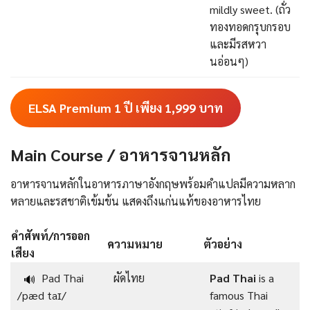
mildly sweet. (ถั่ว
ทองทอดกรุบกรอบ
และมีรสหวา
นอ่อนๆ)
ELSA Premium 1 ปี เพียง 1,999
บาท
Main Course / อาหารจานหลัก
อาหารจานหลักในอาหารภาษาอังกฤษพร้อมคําแปลมีความหลาก
หลายและรสชาติเข้มข้น แสดงถึงแก่นแท้ของอาหารไทย
คำศัพท์/การออก
ความหมาย
ตัวอย่าง
เสียง
Pad Thai
ผัดไทย
Pad Thai
is a
🔊
/pæd taɪ/
famous Thai