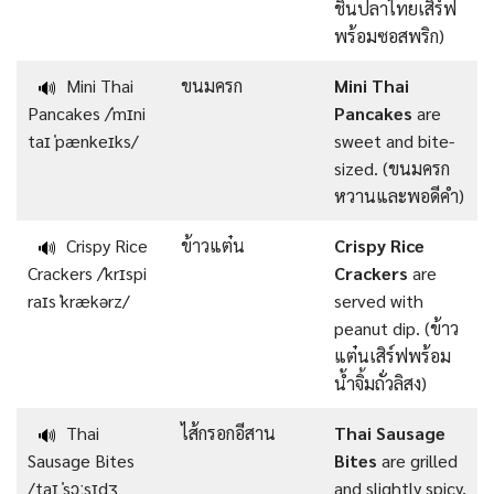
ชิ้นปลาไทยเสิร์ฟ
พร้อมซอสพริก)
Mini Thai
ขนมครก
Mini Thai
🔊
Pancakes /ˈmɪni
Pancakes
are
taɪ ˈpænkeɪks/
sweet and bite-
sized. (ขนมครก
หวานและพอดีคำ)
Crispy Rice
ข้าวแต๋น
Crispy Rice
🔊
Crackers /ˈkrɪspi
Crackers
are
raɪs ˈkrækərz/
served with
peanut dip. (ข้าว
แต๋นเสิร์ฟพร้อม
น้ำจิ้มถั่วลิสง)
Thai
ไส้กรอกอีสาน
Thai Sausage
🔊
Sausage Bites
Bites
are grilled
/taɪ ˈsɔːsɪdʒ
and slightly spicy.