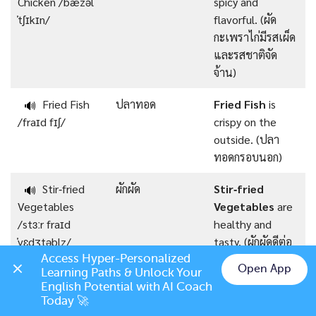
Chicken /ˈbæzəl
spicy and
ˈtʃɪkɪn/
flavorful. (ผัด
กะเพราไก่มีรสเผ็ด
และรสชาติจัด
จ้าน)
Fried Fish
ปลาทอด
Fried Fish
is
🔊
/fraɪd fɪʃ/
crispy on the
outside. (ปลา
ทอดกรอบนอก)
Stir‑fried
ผักผัด
Stir‑fried
🔊
Vegetables
Vegetables
are
/stɜːr fraɪd
healthy and
ˈvɛdʒtəblz/
tasty. (ผักผัดดีต่อ
สุขภาพและอร่อย)
Access Hyper-Personalized 
Open App
Learning Paths & Unlock Your 
Chat on LINE
English Potential with AI Coach 
Grilled Pork
หมูย่าง
Grilled Pork
is
🔊
Today 🚀
/ɡrɪld pɔːrk/
juicy and