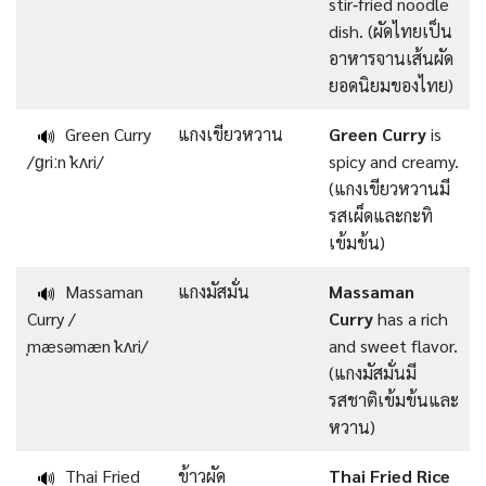
stir‑fried noodle
dish. (ผัดไทยเป็น
อาหารจานเส้นผัด
ยอดนิยมของไทย)
Green Curry
แกงเขียวหวาน
Green Curry
is
🔊
/ɡriːn ˈkʌri/
spicy and creamy.
(แกงเขียวหวานมี
รสเผ็ดและกะทิ
เข้มข้น)
Massaman
แกงมัสมั่น
Massaman
🔊
Curry /
Curry
has a rich
ˌmæsəmæn ˈkʌri/
and sweet flavor.
(แกงมัสมั่นมี
รสชาติเข้มข้นและ
หวาน)
Thai Fried
ข้าวผัด
Thai Fried Rice
🔊