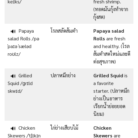
keɪks/
fresh shrimp.
(ทอดมันกุ้งทำจาก
กุ้งสด)
Papaya
โรลสลัดส้มตำ
Papaya salad
🔊
salad Rolls /pə
Rolls
are fresh
ˈpaɪə ˈsæləd
and healthy. (โรล
roʊlz/
ส้มตำสดใหม่และดี
ต่อสุขภาพ)
Grilled
ปลาหมึกย่าง
Grilled Squid
is
🔊
Squid /ɡrɪld
a favorite
skwɪd/
starter. (ปลาหมึก
ย่างเป็นอาหาร
เรียกน้ำย่อยยอด
นิยม)
Chicken
ไก่ย่างเสียบไม้
Chicken
🔊
Skewers /ˈtʃɪkɪn
Skewers
are