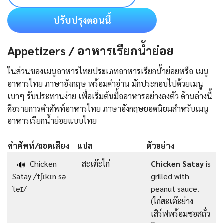
ปรับปรุงตอนนี้
Appetizers / อาหารเรียกน้ำย่อย
ในส่วนของเมนูอาหารไทยประเภทอาหารเรียกน้ำย่อยหรือ เมนู
อาหารไทย ภาษาอังกฤษ พร้อมคำอ่าน มักประกอบไปด้วยเมนู
เบาๆ รับประทานง่าย เพื่อเริ่มต้นมื้ออาหารอย่างลงตัว ด้านล่างนี้
คือรายการคําศัพท์อาหารไทย ภาษาอังกฤษยอดนิยมสำหรับเมนู
อาหารเรียกน้ำย่อยแบบไทย
คำศัพท์/ถอดเสียง
แปล
ตัวอย่าง
Chicken
สะเต๊ะไก่
Chicken Satay
is
🔊
Satay /ˈtʃɪkɪn sə
grilled with
ˈteɪ/
peanut sauce.
(ไก่สะเต๊ะย่าง
เสิร์ฟพร้อมซอสถั่ว