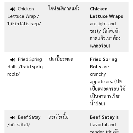
Chicken
ไก่ห่อผักกาดแก้ว
Chicken
🔊
Lettuce Wrap /
Lettuce Wraps
ˈtʃɪkɪn ˈlɛtɪs ræp/
are light and
tasty. (ไก่ห่อผัก
กาดแก้วเบาท้อง
และอร่อย)
Fried Spring
ปอเปี๊ยะทอด
Fried Spring
🔊
Rolls /fraɪd sprɪŋ
Rolls
are
roʊlz/
crunchy
appetizers. (ปอ
เปี๊ยะทอดกรอบ ใช้
เป็นอาหารเรียก
น้ำย่อย)
Beef Satay
สะเต๊ะเนื้อ
Beef Satay
is
🔊
/biːf səˈteɪ/
flavorful and
tender. (สะเต๊ะ