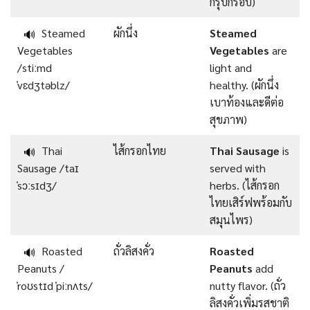
กรุบกรอบ)
Steamed
ผักนึ่ง
Steamed
🔊
Vegetables
Vegetables
are
/stiːmd
light and
ˈvɛdʒtəblz/
healthy. (ผักนึ่ง
เบาท้องและดีต่อ
สุขภาพ)
Thai
ไส้กรอกไทย
Thai Sausage
is
🔊
Sausage /taɪ
served with
ˈsɔːsɪdʒ/
herbs. (ไส้กรอก
ไทยเสิร์ฟพร้อมกับ
สมุนไพร)
Roasted
ถั่วลิสงคั่ว
Roasted
🔊
Peanuts /
Peanuts
add
ˈroʊstɪd ˈpiːnʌts/
nutty flavor. (ถั่ว
ลิสงคั่วเพิ่มรสชาติ