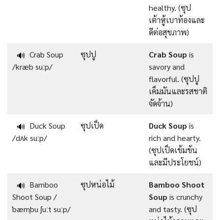
healthy. (ซุป
เต้าหู้เบาท้องและ
ดีต่อสุขภาพ)
Crab Soup
ซุปปู
Crab Soup
is
🔊
/kræb suːp/
savory and
flavorful. (ซุปปู
เค็มมันและรสชาติ
จัดจ้าน)
Duck Soup
ซุปเป็ด
Duck Soup
is
🔊
/dʌk suːp/
rich and hearty.
(ซุปเป็ดเข้มข้น
และมีประโยชน์)
Bamboo
ซุปหน่อไม้
Bamboo Shoot
🔊
Shoot Soup /
Soup
is crunchy
ˈbæmˌbu ʃuːt suːp/
and tasty. (ซุป