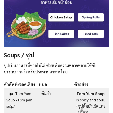
Soups / ซุป
ซุปเป็นอาหารที่ขาดไม่ได้ ช่วยเพิ่มความหลากหลายให้กับ
ประสบการณ์การรับประทานอาหารไทย
คำศัพท์/ถอดเสียง
แปล
ตัวอย่าง
Tom Yum
ต้มยำ
Tom Yum Soup
🔊
Soup /tɒm jʌm
is spicy and sour.
suːp/
(ซุปต้มยำเผ็ดและ
เปรี้ยว)