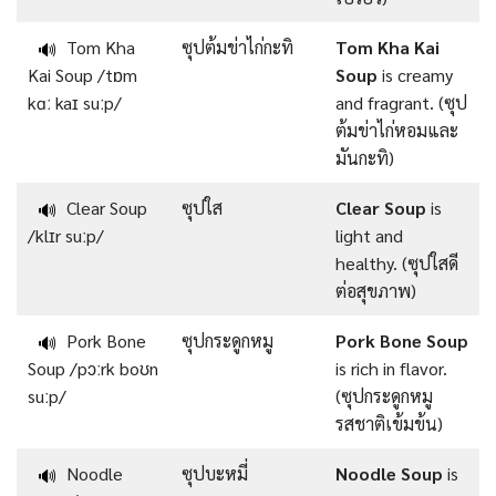
Tom Kha
ซุปต้มข่าไก่กะทิ
Tom Kha Kai
🔊
Kai Soup /tɒm
Soup
is creamy
kɑː kaɪ suːp/
and fragrant. (ซุป
ต้มข่าไก่หอมและ
มันกะทิ)
Clear Soup
ซุปใส
Clear Soup
is
🔊
/klɪr suːp/
light and
healthy. (ซุปใสดี
ต่อสุขภาพ)
Pork Bone
ซุปกระดูกหมู
Pork Bone Soup
🔊
Soup /pɔːrk boʊn
is rich in flavor.
suːp/
(ซุปกระดูกหมู
รสชาติเข้มข้น)
Noodle
ซุปบะหมี่
Noodle Soup
is
🔊