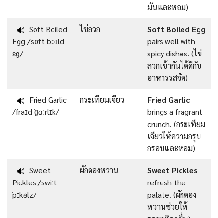
มันและหอม)
Soft Boiled
ไข่ลวก
Soft Boiled Egg
🔊
Egg /sɒft bɔɪld
pairs well with
ɛɡ/
spicy dishes. (ไข่
ลวกเข้ากันได้ดีกับ
อาหารรสจัด)
Fried Garlic
กระเทียมเจียว
Fried Garlic
🔊
/fraɪd ˈɡɑːrlɪk/
brings a fragrant
crunch. (กระเทียม
เจียวให้ความกรุบ
กรอบและหอม)
Sweet
ผักดองหวาน
Sweet Pickles
🔊
Pickles /swiːt
refresh the
ˈpɪkəlz/
palate. (ผักดอง
หวานช่วยให้