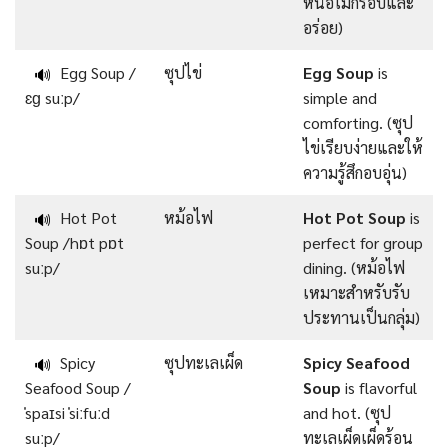
หน่อไม้กรอบและ
อร่อย)
Egg Soup /
ซุปไข่
Egg Soup
is
🔊
ɛɡ suːp/
simple and
comforting. (ซุป
ไข่เรียบง่ายและให้
ความรู้สึกอบอุ่น)
Hot Pot
หม้อไฟ
Hot Pot Soup
is
🔊
Soup /hɒt pɒt
perfect for group
suːp/
dining. (หม้อไฟ
เหมาะสำหรับรับ
ประทานเป็นกลุ่ม)
Spicy
ซุปทะเลเผ็ด
Spicy Seafood
🔊
Seafood Soup /
Soup
is flavorful
ˈspaɪsi ˈsiːfuːd
and hot. (ซุป
suːp/
ทะเลเผ็ดเผ็ดร้อน