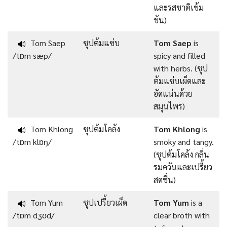
และรสชาติเข้ม
ข้น)
Tom Saep
ซุปต้มแซ่บ
Tom Saep
is
🔊
/tɒm sæp/
spicy and filled
with herbs. (ซุป
ต้มแซ่บเผ็ดและ
อัดแน่นด้วย
สมุนไพร)
Tom Khlong
ซุปต้มโคล้ง
Tom Khlong
is
🔊
/tɒm klɒŋ/
smoky and tangy.
(ซุปต้มโคล้ง กลิ่น
รมควันและเปรี้ยว
สดชื่น)
Tom Yum
ซุปเปรี้ยวเผ็ด
Tom Yum
is a
🔊
/tɒm dʒʊd/
clear broth with