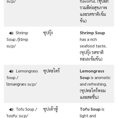
suːp/
flavorful. (ซุปผัก
รวมดีต่อสุขภาพ
และรสชาติเข้ม
ข้น)
Shrimp
ซุปกุ้ง
Shrimp Soup
🔊
Soup /ʃrɪmp
has a rich
suːp/
seafood taste.
(ซุปกุ้ง รสชาติ
ทะเลเข้มข้น)
Lemongrass
ซุปตะไคร้
Lemongrass
🔊
Soup /
Soup
is aromatic
ˈlɛmənɡræs suːp/
and refreshing.
(ซุปตะไคร้หอม
และสดชื่น)
Tofu Soup /
ซุปเต้าหู้
Tofu Soup
is
🔊
ˈtoʊfuː suːp/
light and