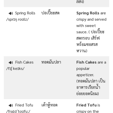
ลิสง)
Spring Rolls
ปอเปี๊ยะสด
Spring Rolls
are
🔊
/sprɪŋ roʊlz/
crispy and served
with sweet
sauce. ( ปอเปี๊ยะ
สดกรอบ เสิร์ฟ
พร้อมซอสรส
หวาน)
Fish Cakes
ทอดมันปลา
Fish Cakes
are a
🔊
/fɪʃ keɪks/
popular
appetizer.
(ทอดมันปลา เป็น
อาหารเรียกน้ำ
ย่อยยอดนิยม)
Fried Tofu
เต้าหู้ทอด
Fried Tofu
is
🔊
/fraɪd ˈtoʊfuː/
crispy on the