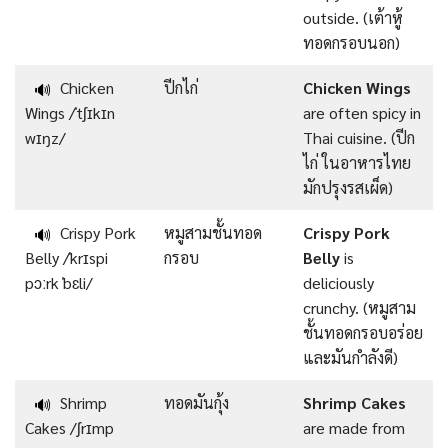
outside. (เต้าหู้
ทอดกรอบนอก)
Chicken
ปีกไก่
Chicken Wings
🔊
Wings /ˈtʃɪkɪn
are often spicy in
wɪŋz/
Thai cuisine. (ปีก
ไก่ ในอาหารไทย
มักปรุงรสเผ็ด)
Crispy Pork
หมูสามชั้นทอด
Crispy Pork
🔊
Belly /ˈkrɪspi
กรอบ
Belly
is
pɔːrk ˈbɛli/
deliciously
crunchy. (หมูสาม
ชั้นทอดกรอบอร่อย
และมันกำลังดี)
Shrimp
ทอดมันกุ้ง
Shrimp Cakes
🔊
Cakes /ʃrɪmp
are made from