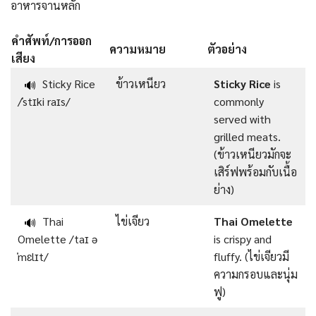
อาหารจานหลัก
คำศัพท์/การออก
ความหมาย
ตัวอย่าง
เสียง
Sticky Rice
ข้าวเหนียว
Sticky Rice
is
🔊
/ˈstɪki raɪs/
commonly
served with
grilled meats.
(ข้าวเหนียวมักจะ
เสิร์ฟพร้อมกับเนื้อ
ย่าง)
Thai
ไข่เจียว
Thai Omelette
🔊
Omelette /taɪ ə
is crispy and
ˈmɛlɪt/
fluffy. (ไข่เจียวมี
ความกรอบและนุ่ม
ฟู)