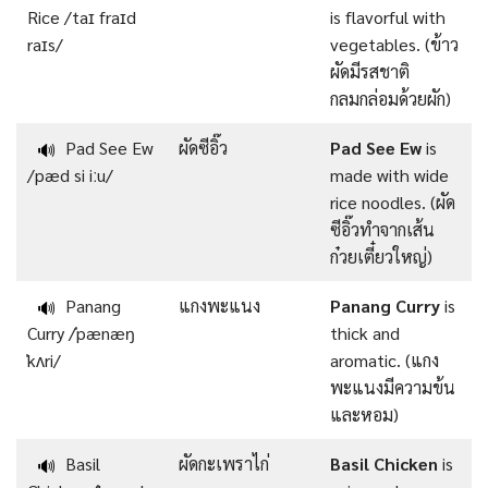
Rice /taɪ fraɪd
is flavorful with
raɪs/
vegetables. (ข้าว
ผัดมีรสชาติ
กลมกล่อมด้วยผัก)
Pad See Ew
ผัดซีอิ๊ว
Pad See Ew
is
🔊
/pæd si iːu/
made with wide
rice noodles. (ผัด
ซีอิ๊วทำจากเส้น
ก๋วยเตี๋ยวใหญ่)
Panang
แกงพะแนง
Panang Curry
is
🔊
Curry /ˈpænæŋ
thick and
ˈkʌri/
aromatic. (แกง
พะแนงมีความข้น
และหอม)
Basil
ผัดกะเพราไก่
Basil Chicken
is
🔊