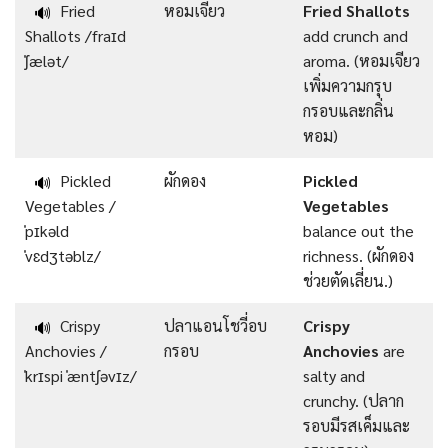
Fried
หอมเจียว
Fried Shallots
🔊
Shallots /fraɪd
add crunch and
ˈʃælət/
aroma. (หอมเจียว
เพิ่มความกรุบ
กรอบและกลิ่น
หอม)
Pickled
ผักดอง
Pickled
🔊
Vegetables /
Vegetables
ˈpɪkəld
balance out the
ˈvɛdʒtəblz/
richness. (ผักดอง
ช่วยตัดเลี่ยน.)
Crispy
ปลาแอนโชวี่อบ
Crispy
🔊
Anchovies /
กรอบ
Anchovies
are
ˈkrɪspi ˈæntʃəvɪz/
salty and
crunchy. (ปลาก
รอบมีรสเค็มและ