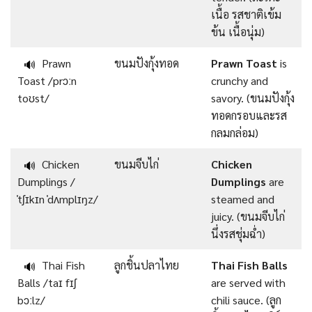
เนื้อ รสชาติเข้ม
ข้น เนื้อนุ่ม)
Prawn
ขนมปังกุ้งทอด
Prawn Toast
is
🔊
Toast /prɔːn
crunchy and
toʊst/
savory. (ขนมปังกุ้ง
ทอดกรอบและรส
กลมกล่อม)
Chicken
ขนมจีบไก่
Chicken
🔊
Dumplings /
Dumplings
are
ˈtʃɪkɪn ˈdʌmplɪŋz/
steamed and
juicy. (ขนมจีบไก่
นึ่งรสชุ่มฉ่ำ)
Thai Fish
ลูกชิ้นปลาไทย
Thai Fish Balls
🔊
Balls /taɪ fɪʃ
are served with
bɔːlz/
chili sauce. (ลูก