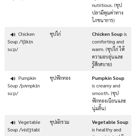
nutritious. (ซุป
ปลามีคุณค่าทาง
โภชนาการ)
Chicken
ซุปไก่
Chicken Soup
is
🔊
Soup /ˈtʃɪkɪn
comforting and
suːp/
warm. (ซุปไก่ ให้
ความอบอุ่นและ
รู้สึกสบาย)
Pumpkin
ซุปฟักทอง
Pumpkin Soup
🔊
Soup /ˈpʌmpkɪn
is creamy and
suːp/
smooth. (ซุป
ฟักทองเนียนและ
นุ่มลิ้น)
Vegetable
ซุปผักรวม
Vegetable Soup
🔊
Soup /ˈvɛdʒtəbl
is healthy and