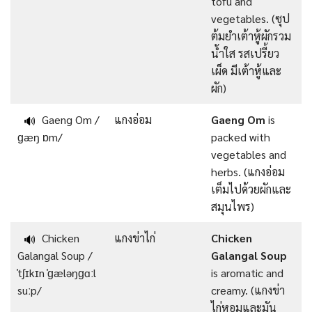
tofu and
vegetables. (ซุป
ต้มยำเต้าหู้ผักรวม
น้ำใส รสเปรี้ยว
เผ็ด มีเต้าหู้และ
ผัก)
Gaeng Om /
แกงอ่อม
Gaeng Om
is
🔊
ɡæŋ ɒm/
packed with
vegetables and
herbs. (แกงอ่อม
เต็มไปด้วยผักและ
สมุนไพร)
Chicken
แกงข่าไก่
Chicken
🔊
Galangal Soup /
Galangal Soup
ˈtʃɪkɪn ˈɡæləŋɡɑːl
is aromatic and
suːp/
creamy. (แกงข่า
ไก่หอมและมัน