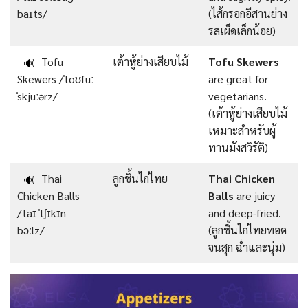
baɪts/
(ไส้กรอกอีสานย่าง
รสเผ็ดเล็กน้อย)
Tofu
เต้าหู้ย่างเสียบไม้
Tofu Skewers
🔊
Skewers /ˈtoʊfuː
are great for
ˈskjuːərz/
vegetarians.
(เต้าหู้ย่างเสียบไม้
เหมาะสำหรับผู้
ทานมังสวิรัติ)
Thai
ลูกชิ้นไก่ไทย
Thai Chicken
🔊
Chicken Balls
Balls
are juicy
/taɪ ˈtʃɪkɪn
and deep-fried.
bɔːlz/
(ลูกชิ้นไก่ไทยทอด
จนสุก ฉ่ำและนุ่ม)