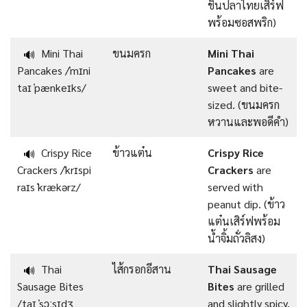
ชิ้นปลาไทยเสิร์ฟ
พร้อมซอสพริก)
Mini Thai
ขนมครก
Mini Thai
🔊
Pancakes /ˈmɪni
Pancakes
are
taɪ ˈpænkeɪks/
sweet and bite-
sized. (ขนมครก
หวานและพอดีคำ)
Crispy Rice
ข้าวแต๋น
Crispy Rice
🔊
Crackers /ˈkrɪspi
Crackers
are
raɪs ˈkrækərz/
served with
peanut dip. (ข้าว
แต๋นเสิร์ฟพร้อม
น้ำจิ้มถั่วลิสง)
Thai
ไส้กรอกอีสาน
Thai Sausage
🔊
Sausage Bites
Bites
are grilled
/taɪ ˈsɔːsɪdʒ
and slightly spicy.