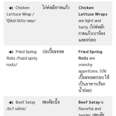
Chicken
ไก่ห่อผักกาดแก้ว
Chicken
🔊
Lettuce Wrap /
Lettuce Wraps
ˈtʃɪkɪn ˈlɛtɪs ræp/
are light and
tasty. (ไก่ห่อผัก
กาดแก้วเบาท้อง
และอร่อย)
Fried Spring
ปอเปี๊ยะทอด
Fried Spring
🔊
Rolls /fraɪd sprɪŋ
Rolls
are
roʊlz/
crunchy
appetizers. (ปอ
เปี๊ยะทอดกรอบ ใช้
เป็นอาหารเรียก
น้ำย่อย)
Beef Satay
สะเต๊ะเนื้อ
Beef Satay
is
🔊
/biːf səˈteɪ/
flavorful and
tender. (สะเต๊ะ