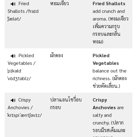
Fried
หอมเจียว
Fried Shallots
🔊
Shallots /fraɪd
add crunch and
ˈʃælət/
aroma. (หอมเจียว
เพิ่มความกรุบ
กรอบและกลิ่น
หอม)
Pickled
ผักดอง
Pickled
🔊
Vegetables /
Vegetables
ˈpɪkəld
balance out the
ˈvɛdʒtəblz/
richness. (ผักดอง
ช่วยตัดเลี่ยน.)
Crispy
ปลาแอนโชวี่อบ
Crispy
🔊
Anchovies /
กรอบ
Anchovies
are
ˈkrɪspi ˈæntʃəvɪz/
salty and
crunchy. (ปลาก
รอบมีรสเค็มและ