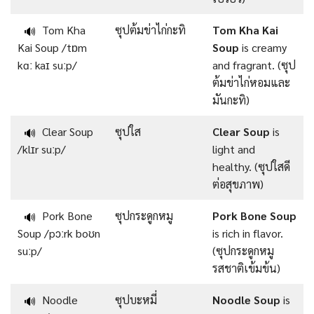
Tom Kha
ซุปต้มข่าไก่กะทิ
Tom Kha Kai
🔊
Kai Soup /tɒm
Soup
is creamy
kɑː kaɪ suːp/
and fragrant. (ซุป
ต้มข่าไก่หอมและ
มันกะทิ)
Clear Soup
ซุปใส
Clear Soup
is
🔊
/klɪr suːp/
light and
healthy. (ซุปใสดี
ต่อสุขภาพ)
Pork Bone
ซุปกระดูกหมู
Pork Bone Soup
🔊
Soup /pɔːrk boʊn
is rich in flavor.
suːp/
(ซุปกระดูกหมู
รสชาติเข้มข้น)
Noodle
ซุปบะหมี่
Noodle Soup
is
🔊