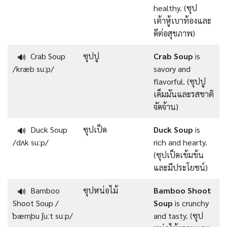
healthy. (ซุป
เต้าหู้เบาท้องและ
ดีต่อสุขภาพ)
Crab Soup
ซุปปู
Crab Soup
is
🔊
/kræb suːp/
savory and
flavorful. (ซุปปู
เค็มมันและรสชาติ
จัดจ้าน)
Duck Soup
ซุปเป็ด
Duck Soup
is
🔊
/dʌk suːp/
rich and hearty.
(ซุปเป็ดเข้มข้น
และมีประโยชน์)
Bamboo
ซุปหน่อไม้
Bamboo Shoot
🔊
Shoot Soup /
Soup
is crunchy
ˈbæmˌbu ʃuːt suːp/
and tasty. (ซุป