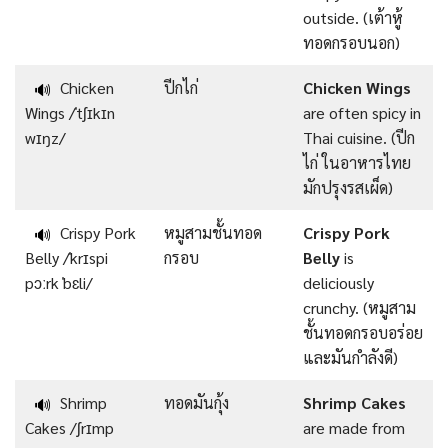
outside. (เต้าหู้
ทอดกรอบนอก)
Chicken
ปีกไก่
Chicken Wings
🔊
Wings /ˈtʃɪkɪn
are often spicy in
wɪŋz/
Thai cuisine. (ปีก
ไก่ ในอาหารไทย
มักปรุงรสเผ็ด)
Crispy Pork
หมูสามชั้นทอด
Crispy Pork
🔊
Belly /ˈkrɪspi
กรอบ
Belly
is
pɔːrk ˈbɛli/
deliciously
crunchy. (หมูสาม
ชั้นทอดกรอบอร่อย
และมันกำลังดี)
Shrimp
ทอดมันกุ้ง
Shrimp Cakes
🔊
Cakes /ʃrɪmp
are made from