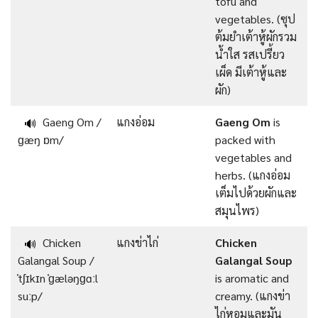
tofu and
vegetables. (ซุป
ต้มยำเต้าหู้ผักรวม
น้ำใส รสเปรี้ยว
เผ็ด มีเต้าหู้และ
ผัก)
Gaeng Om /
แกงอ่อม
Gaeng Om
is
🔊
ɡæŋ ɒm/
packed with
vegetables and
herbs. (แกงอ่อม
เต็มไปด้วยผักและ
สมุนไพร)
Chicken
แกงข่าไก่
Chicken
🔊
Galangal Soup /
Galangal Soup
ˈtʃɪkɪn ˈɡæləŋɡɑːl
is aromatic and
suːp/
creamy. (แกงข่า
ไก่หอมและมัน