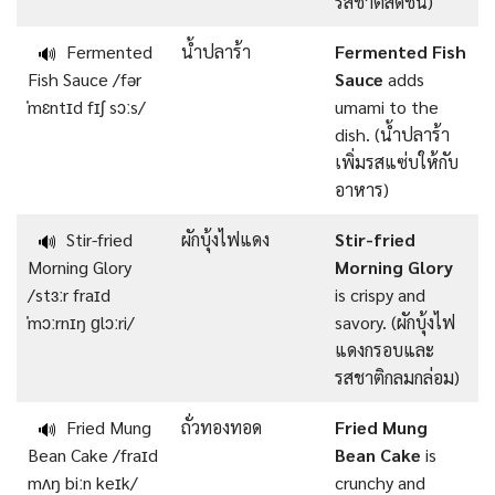
รสชาติสดชื่น)
Fermented
น้ำปลาร้า
Fermented Fish
🔊
Fish Sauce /fər
Sauce
adds
ˈmɛntɪd fɪʃ sɔːs/
umami to the
dish. (น้ำปลาร้า
เพิ่มรสแซ่บให้กับ
อาหาร)
Stir-fried
ผักบุ้งไฟแดง
Stir-fried
🔊
Morning Glory
Morning Glory
/stɜːr fraɪd
is crispy and
ˈmɔːrnɪŋ ɡlɔːri/
savory. (ผักบุ้งไฟ
แดงกรอบและ
รสชาติกลมกล่อม)
Fried Mung
ถั่วทองทอด
Fried Mung
🔊
Bean Cake /fraɪd
Bean Cake
is
mʌŋ biːn keɪk/
crunchy and