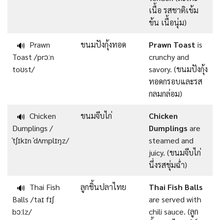
เนื้อ รสชาติเข้ม
ข้น เนื้อนุ่ม)
Prawn
ขนมปังกุ้งทอด
Prawn Toast
is
🔊
Toast /prɔːn
crunchy and
toʊst/
savory. (ขนมปังกุ้ง
ทอดกรอบและรส
กลมกล่อม)
Chicken
ขนมจีบไก่
Chicken
🔊
Dumplings /
Dumplings
are
ˈtʃɪkɪn ˈdʌmplɪŋz/
steamed and
juicy. (ขนมจีบไก่
นึ่งรสชุ่มฉ่ำ)
Thai Fish
ลูกชิ้นปลาไทย
Thai Fish Balls
🔊
Balls /taɪ fɪʃ
are served with
bɔːlz/
chili sauce. (ลูก