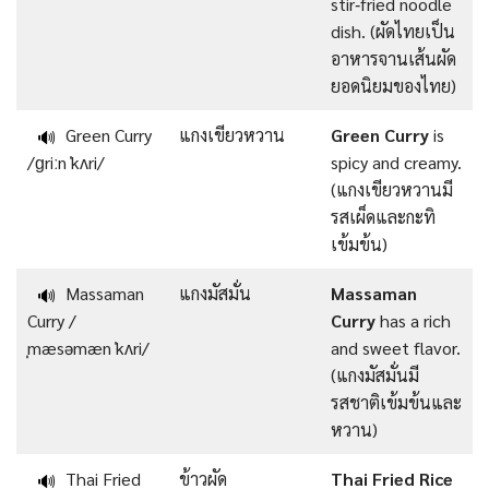
stir‑fried noodle
dish. (ผัดไทยเป็น
อาหารจานเส้นผัด
ยอดนิยมของไทย)
Green Curry
แกงเขียวหวาน
Green Curry
is
🔊
/ɡriːn ˈkʌri/
spicy and creamy.
(แกงเขียวหวานมี
รสเผ็ดและกะทิ
เข้มข้น)
Massaman
แกงมัสมั่น
Massaman
🔊
Curry /
Curry
has a rich
ˌmæsəmæn ˈkʌri/
and sweet flavor.
(แกงมัสมั่นมี
รสชาติเข้มข้นและ
หวาน)
Thai Fried
ข้าวผัด
Thai Fried Rice
🔊