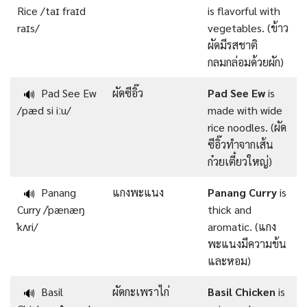
Rice /taɪ fraɪd
is flavorful with
raɪs/
vegetables. (ข้าว
ผัดมีรสชาติ
กลมกล่อมด้วยผัก)
Pad See Ew
ผัดซีอิ๊ว
Pad See Ew
is
🔊
/pæd si iːu/
made with wide
rice noodles. (ผัด
ซีอิ๊วทำจากเส้น
ก๋วยเตี๋ยวใหญ่)
Panang
แกงพะแนง
Panang Curry
is
🔊
Curry /ˈpænæŋ
thick and
ˈkʌri/
aromatic. (แกง
พะแนงมีความข้น
และหอม)
Basil
ผัดกะเพราไก่
Basil Chicken
is
🔊