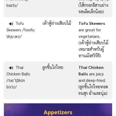
baɪts/
(ไส้กรอกอีสานย่าง
รสเผ็ดเล็กน้อย)
Tofu
เต้าหู้ย่างเสียบไม้
Tofu Skewers
🔊
Skewers /ˈtoʊfuː
are great for
ˈskjuːərz/
vegetarians.
(เต้าหู้ย่างเสียบไม้
เหมาะสำหรับผู้
ทานมังสวิรัติ)
Thai
ลูกชิ้นไก่ไทย
Thai Chicken
🔊
Chicken Balls
Balls
are juicy
/taɪ ˈtʃɪkɪn
and deep-fried.
bɔːlz/
(ลูกชิ้นไก่ไทยทอด
จนสุก ฉ่ำและนุ่ม)