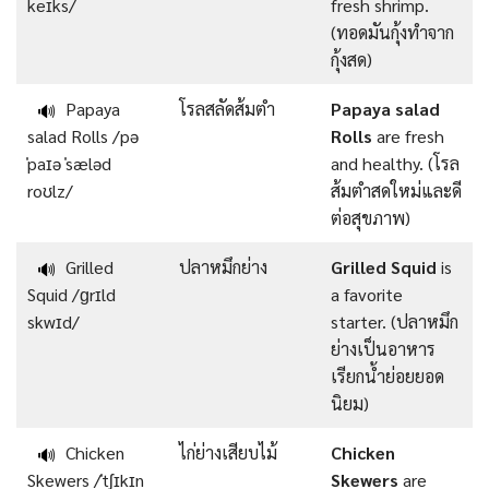
keɪks/
fresh shrimp.
(ทอดมันกุ้งทำจาก
กุ้งสด)
Papaya
โรลสลัดส้มตำ
Papaya salad
🔊
salad Rolls /pə
Rolls
are fresh
ˈpaɪə ˈsæləd
and healthy. (โรล
roʊlz/
ส้มตำสดใหม่และดี
ต่อสุขภาพ)
Grilled
ปลาหมึกย่าง
Grilled Squid
is
🔊
Squid /ɡrɪld
a favorite
skwɪd/
starter. (ปลาหมึก
ย่างเป็นอาหาร
เรียกน้ำย่อยยอด
นิยม)
Chicken
ไก่ย่างเสียบไม้
Chicken
🔊
Skewers /ˈtʃɪkɪn
Skewers
are