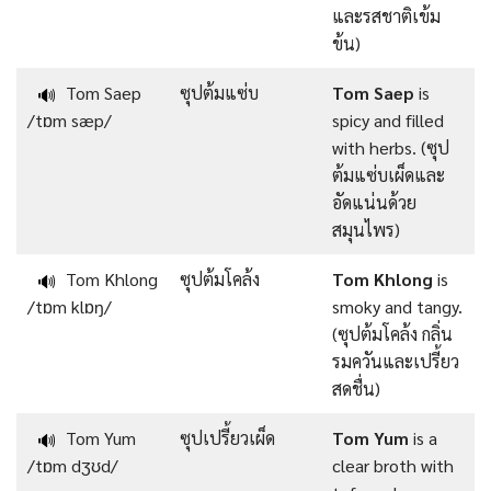
และรสชาติเข้ม
ข้น)
Tom Saep
ซุปต้มแซ่บ
Tom Saep
is
🔊
/tɒm sæp/
spicy and filled
with herbs. (ซุป
ต้มแซ่บเผ็ดและ
อัดแน่นด้วย
สมุนไพร)
Tom Khlong
ซุปต้มโคล้ง
Tom Khlong
is
🔊
/tɒm klɒŋ/
smoky and tangy.
(ซุปต้มโคล้ง กลิ่น
รมควันและเปรี้ยว
สดชื่น)
Tom Yum
ซุปเปรี้ยวเผ็ด
Tom Yum
is a
🔊
/tɒm dʒʊd/
clear broth with