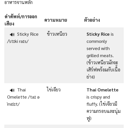
อาหารจานหลัก
คำศัพท์/การออก
ความหมาย
ตัวอย่าง
เสียง
Sticky Rice
ข้าวเหนียว
Sticky Rice
is
🔊
/ˈstɪki raɪs/
commonly
served with
grilled meats.
(ข้าวเหนียวมักจะ
เสิร์ฟพร้อมกับเนื้อ
ย่าง)
Thai
ไข่เจียว
Thai Omelette
🔊
Omelette /taɪ ə
is crispy and
ˈmɛlɪt/
fluffy. (ไข่เจียวมี
ความกรอบและนุ่ม
ฟู)