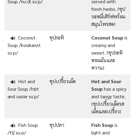
Soup /ˈnuːdl suːp/
served with
fresh herbs. (ซุป
บะหมี่เสิร์ฟพร้อม
สมุนไพรสด)
Coconut
ซุปกะทิ
Coconut Soup
is
🔊
Soup /ˈkoʊkənʌt
creamy and
suːp/
sweet. (ซุปกะทิ
หอมมันและ
หวาน)
Hot and
ซุปเปรี้ยวเผ็ด
Hot and Sour
🔊
Sour Soup /hɒt
Soup
has a spicy
ənd saʊər suːp/
and tangy taste.
(ซุปเปรี้ยวเผ็ดรส
เผ็ดและเปรี้ยว)
Fish Soup
ซุปปลา
Fish Soup
is
🔊
/fɪʃ suːp/
light and