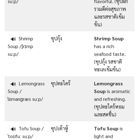
suːp/
flavorful. (ซุปผัก
รวมดีต่อสุขภาพ
และรสชาติเข้ม
ข้น)
Shrimp
ซุปกุ้ง
Shrimp Soup
🔊
Soup /ʃrɪmp
has a rich
suːp/
seafood taste.
(ซุปกุ้ง รสชาติ
ทะเลเข้มข้น)
Lemongrass
ซุปตะไคร้
Lemongrass
🔊
Soup /
Soup
is aromatic
ˈlɛmənɡræs suːp/
and refreshing.
(ซุปตะไคร้หอม
และสดชื่น)
Tofu Soup /
ซุปเต้าหู้
Tofu Soup
is
🔊
ˈtoʊfuː suːp/
light and