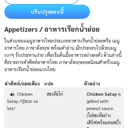
ปรับปรุงตอนนี้
Appetizers / อาหารเรียกน้ำย่อย
ในส่วนของเมนูอาหารไทยประเภทอาหารเรียกน้ำย่อยหรือ เมนู
อาหารไทย ภาษาอังกฤษ พร้อมคำอ่าน มักประกอบไปด้วยเมนู
เบาๆ รับประทานง่าย เพื่อเริ่มต้นมื้ออาหารอย่างลงตัว ด้านล่างนี้
คือรายการคําศัพท์อาหารไทย ภาษาอังกฤษยอดนิยมสำหรับเมนู
อาหารเรียกน้ำย่อยแบบไทย
คำศัพท์/ถอดเสียง
แปล
ตัวอย่าง
Chicken
สะเต๊ะไก่
Chicken Satay
is
🔊
Satay /ˈtʃɪkɪn sə
grilled with
ˈteɪ/
peanut sauce.
(ไก่สะเต๊ะย่าง
เสิร์ฟพร้อมซอสถั่ว