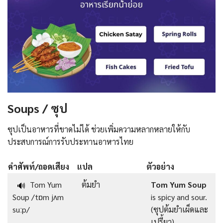
Soups / ซุป
ซุปเป็นอาหารที่ขาดไม่ได้ ช่วยเพิ่มความหลากหลายให้กับ
ประสบการณ์การรับประทานอาหารไทย
คำศัพท์/ถอดเสียง
แปล
ตัวอย่าง
Tom Yum
ต้มยำ
Tom Yum Soup
🔊
Soup /tɒm jʌm
is spicy and sour.
suːp/
(ซุปต้มยำเผ็ดและ
เปรี้ยว)