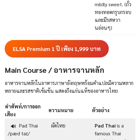
mildly sweet. (ถั่ว
ทองทอดกรุบกรอบ
และมีรสหวา
นอ่อนๆ)
ELSA Premium 1 ปี เพียง 1,999
บาท
Main Course / อาหารจานหลัก
อาหารจานหลักในอาหารภาษาอังกฤษพร้อมคําแปลมีความหลาก
หลายและรสชาติเข้มข้น แสดงถึงแก่นแท้ของอาหารไทย
คำศัพท์/การออก
ความหมาย
ตัวอย่าง
เสียง
Pad Thai
ผัดไทย
Pad Thai
is a
🔊
/pæd taɪ/
famous Thai