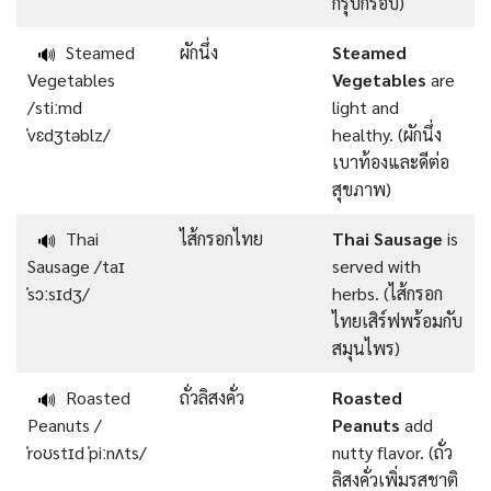
กรุบกรอบ)
Steamed
ผักนึ่ง
Steamed
🔊
Vegetables
Vegetables
are
/stiːmd
light and
ˈvɛdʒtəblz/
healthy. (ผักนึ่ง
เบาท้องและดีต่อ
สุขภาพ)
Thai
ไส้กรอกไทย
Thai Sausage
is
🔊
Sausage /taɪ
served with
ˈsɔːsɪdʒ/
herbs. (ไส้กรอก
ไทยเสิร์ฟพร้อมกับ
สมุนไพร)
Roasted
ถั่วลิสงคั่ว
Roasted
🔊
Peanuts /
Peanuts
add
ˈroʊstɪd ˈpiːnʌts/
nutty flavor. (ถั่ว
ลิสงคั่วเพิ่มรสชาติ