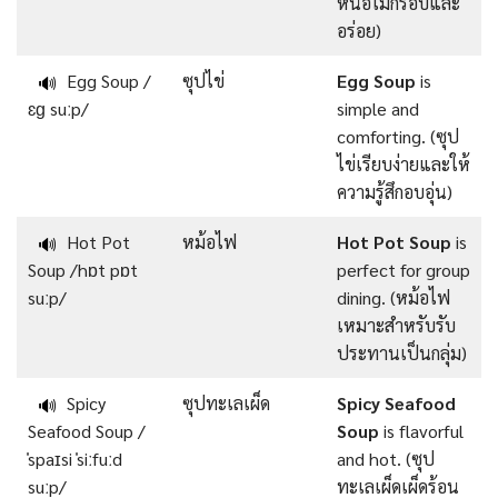
หน่อไม้กรอบและ
อร่อย)
Egg Soup /
ซุปไข่
Egg Soup
is
🔊
ɛɡ suːp/
simple and
comforting. (ซุป
ไข่เรียบง่ายและให้
ความรู้สึกอบอุ่น)
Hot Pot
หม้อไฟ
Hot Pot Soup
is
🔊
Soup /hɒt pɒt
perfect for group
suːp/
dining. (หม้อไฟ
เหมาะสำหรับรับ
ประทานเป็นกลุ่ม)
Spicy
ซุปทะเลเผ็ด
Spicy Seafood
🔊
Seafood Soup /
Soup
is flavorful
ˈspaɪsi ˈsiːfuːd
and hot. (ซุป
suːp/
ทะเลเผ็ดเผ็ดร้อน