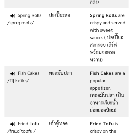
ลิสง)
Spring Rolls
ปอเปี๊ยะสด
Spring Rolls
are
🔊
/sprɪŋ roʊlz/
crispy and served
with sweet
sauce. ( ปอเปี๊ยะ
สดกรอบ เสิร์ฟ
พร้อมซอสรส
หวาน)
Fish Cakes
ทอดมันปลา
Fish Cakes
are a
🔊
/fɪʃ keɪks/
popular
appetizer.
(ทอดมันปลา เป็น
อาหารเรียกน้ำ
ย่อยยอดนิยม)
Fried Tofu
เต้าหู้ทอด
Fried Tofu
is
🔊
/fraɪd ˈtoʊfuː/
crispy on the