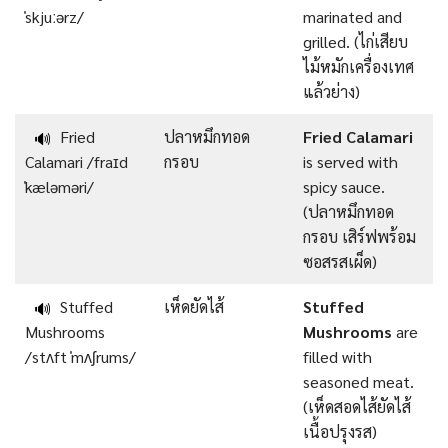
ˈskjuːərz/
marinated and
grilled. (ไก่เสียบ
ไม้หมักเครื่องเทศ
แล้วย่าง)
Fried
ปลาหมึกทอด
Fried Calamari
🔊
Calamari /fraɪd
กรอบ
is served with
ˈkæləməri/
spicy sauce.
(ปลาหมึกทอด
กรอบ เสิร์ฟพร้อม
ซอสรสเผ็ด)
Stuffed
เห็ดยัดไส้
Stuffed
🔊
Mushrooms
Mushrooms
are
/stʌft ˈmʌʃrums/
filled with
seasoned meat.
(เห็ดสอดไส้ยัดไส้
เนื้อปรุงรส)