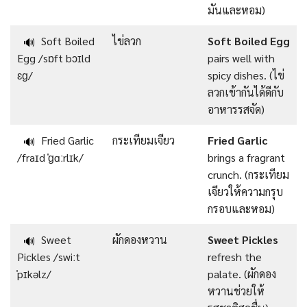
มันและหอม)
Soft Boiled
ไข่ลวก
Soft Boiled Egg
🔊
Egg /sɒft bɔɪld
pairs well with
ɛɡ/
spicy dishes. (ไข่
ลวกเข้ากันได้ดีกับ
อาหารรสจัด)
Fried Garlic
กระเทียมเจียว
Fried Garlic
🔊
/fraɪd ˈɡɑːrlɪk/
brings a fragrant
crunch. (กระเทียม
เจียวให้ความกรุบ
กรอบและหอม)
Sweet
ผักดองหวาน
Sweet Pickles
🔊
Pickles /swiːt
refresh the
ˈpɪkəlz/
palate. (ผักดอง
หวานช่วยให้