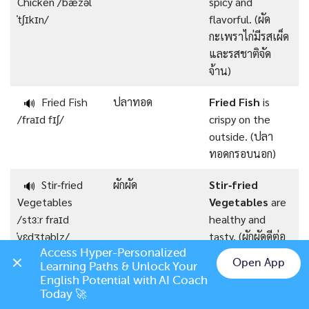
Chicken /ˈbæzəl
spicy and
ˈtʃɪkɪn/
flavorful. (ผัด
กะเพราไก่มีรสเผ็ด
และรสชาติจัด
จ้าน)
Fried Fish
ปลาทอด
Fried Fish
is
🔊
/fraɪd fɪʃ/
crispy on the
outside. (ปลา
ทอดกรอบนอก)
Stir‑fried
ผักผัด
Stir‑fried
🔊
Vegetables
Vegetables
are
/stɜːr fraɪd
healthy and
ˈvɛdʒtəblz/
tasty. (ผักผัดดีต่อ
สุขภาพและอร่อย)
Access Hyper-Personalized 
Open App
Learning Paths & Unlock Your 
Chat on LINE
English Potential with AI Coach 
Grilled Pork
หมูย่าง
Grilled Pork
is
🔊
Today 🚀
/ɡrɪld pɔːrk/
juicy and