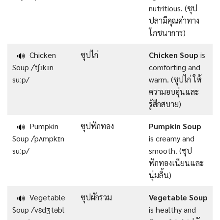
nutritious. (ซุป
ปลามีคุณค่าทาง
โภชนาการ)
Chicken
ซุปไก่
Chicken Soup
is
🔊
Soup /ˈtʃɪkɪn
comforting and
suːp/
warm. (ซุปไก่ ให้
ความอบอุ่นและ
รู้สึกสบาย)
Pumpkin
ซุปฟักทอง
Pumpkin Soup
🔊
Soup /ˈpʌmpkɪn
is creamy and
suːp/
smooth. (ซุป
ฟักทองเนียนและ
นุ่มลิ้น)
Vegetable
ซุปผักรวม
Vegetable Soup
🔊
Soup /ˈvɛdʒtəbl
is healthy and