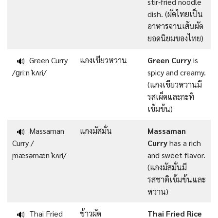
stir‑fried noodle
dish. (ผัดไทยเป็น
อาหารจานเส้นผัด
ยอดนิยมของไทย)
Green Curry
แกงเขียวหวาน
Green Curry
is
🔊
/ɡriːn ˈkʌri/
spicy and creamy.
(แกงเขียวหวานมี
รสเผ็ดและกะทิ
เข้มข้น)
Massaman
แกงมัสมั่น
Massaman
🔊
Curry /
Curry
has a rich
ˌmæsəmæn ˈkʌri/
and sweet flavor.
(แกงมัสมั่นมี
รสชาติเข้มข้นและ
หวาน)
Thai Fried
ข้าวผัด
Thai Fried Rice
🔊