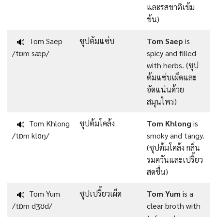
และรสชาติเข้ม
ข้น)
Tom Saep
ซุปต้มแซ่บ
Tom Saep
is
🔊
/tɒm sæp/
spicy and filled
with herbs. (ซุป
ต้มแซ่บเผ็ดและ
อัดแน่นด้วย
สมุนไพร)
Tom Khlong
ซุปต้มโคล้ง
Tom Khlong
is
🔊
/tɒm klɒŋ/
smoky and tangy.
(ซุปต้มโคล้ง กลิ่น
รมควันและเปรี้ยว
สดชื่น)
Tom Yum
ซุปเปรี้ยวเผ็ด
Tom Yum
is a
🔊
/tɒm dʒʊd/
clear broth with