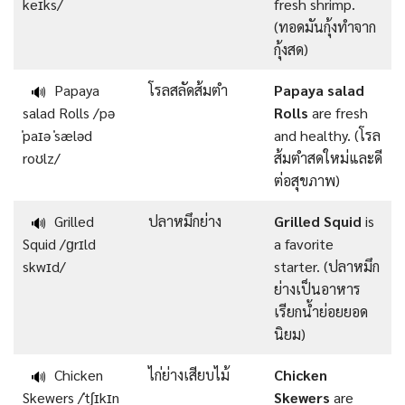
keɪks/
fresh shrimp.
(ทอดมันกุ้งทำจาก
กุ้งสด)
Papaya
โรลสลัดส้มตำ
Papaya salad
🔊
salad Rolls /pə
Rolls
are fresh
ˈpaɪə ˈsæləd
and healthy. (โรล
roʊlz/
ส้มตำสดใหม่และดี
ต่อสุขภาพ)
Grilled
ปลาหมึกย่าง
Grilled Squid
is
🔊
Squid /ɡrɪld
a favorite
skwɪd/
starter. (ปลาหมึก
ย่างเป็นอาหาร
เรียกน้ำย่อยยอด
นิยม)
Chicken
ไก่ย่างเสียบไม้
Chicken
🔊
Skewers /ˈtʃɪkɪn
Skewers
are