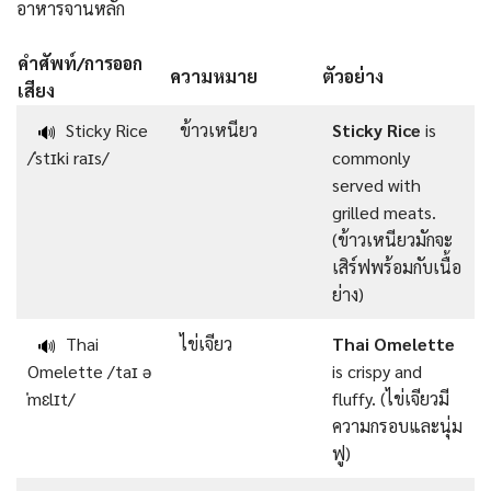
อาหารจานหลัก
คำศัพท์/การออก
ความหมาย
ตัวอย่าง
เสียง
Sticky Rice
ข้าวเหนียว
Sticky Rice
is
🔊
/ˈstɪki raɪs/
commonly
served with
grilled meats.
(ข้าวเหนียวมักจะ
เสิร์ฟพร้อมกับเนื้อ
ย่าง)
Thai
ไข่เจียว
Thai Omelette
🔊
Omelette /taɪ ə
is crispy and
ˈmɛlɪt/
fluffy. (ไข่เจียวมี
ความกรอบและนุ่ม
ฟู)