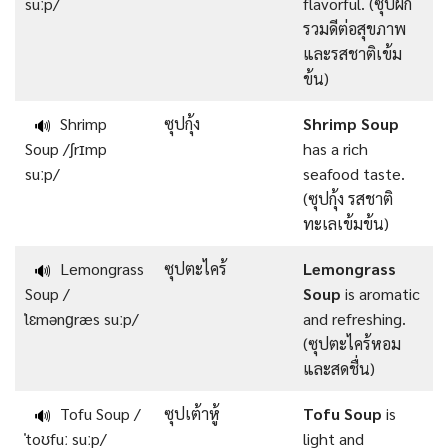
suːp/
flavorful. (ซุปผัก
รวมดีต่อสุขภาพ
และรสชาติเข้ม
ข้น)
Shrimp
ซุปกุ้ง
Shrimp Soup
🔊
Soup /ʃrɪmp
has a rich
suːp/
seafood taste.
(ซุปกุ้ง รสชาติ
ทะเลเข้มข้น)
Lemongrass
ซุปตะไคร้
Lemongrass
🔊
Soup /
Soup
is aromatic
ˈlɛmənɡræs suːp/
and refreshing.
(ซุปตะไคร้หอม
และสดชื่น)
Tofu Soup /
ซุปเต้าหู้
Tofu Soup
is
🔊
ˈtoʊfuː suːp/
light and