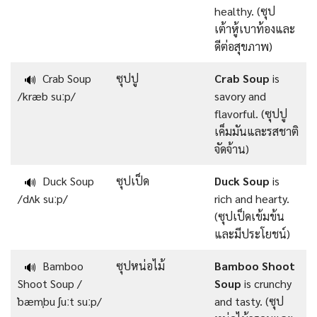
healthy. (ซุป
เต้าหู้เบาท้องและ
ดีต่อสุขภาพ)
Crab Soup
ซุปปู
Crab Soup
is
🔊
/kræb suːp/
savory and
flavorful. (ซุปปู
เค็มมันและรสชาติ
จัดจ้าน)
Duck Soup
ซุปเป็ด
Duck Soup
is
🔊
/dʌk suːp/
rich and hearty.
(ซุปเป็ดเข้มข้น
และมีประโยชน์)
Bamboo
ซุปหน่อไม้
Bamboo Shoot
🔊
Shoot Soup /
Soup
is crunchy
ˈbæmˌbu ʃuːt suːp/
and tasty. (ซุป