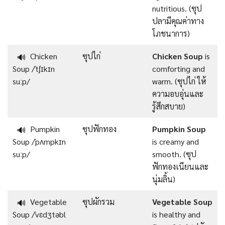
nutritious. (ซุป
ปลามีคุณค่าทาง
โภชนาการ)
Chicken
ซุปไก่
Chicken Soup
is
🔊
Soup /ˈtʃɪkɪn
comforting and
suːp/
warm. (ซุปไก่ ให้
ความอบอุ่นและ
รู้สึกสบาย)
Pumpkin
ซุปฟักทอง
Pumpkin Soup
🔊
Soup /ˈpʌmpkɪn
is creamy and
suːp/
smooth. (ซุป
ฟักทองเนียนและ
นุ่มลิ้น)
Vegetable
ซุปผักรวม
Vegetable Soup
🔊
Soup /ˈvɛdʒtəbl
is healthy and