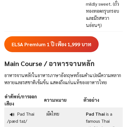
mildly sweet. (ถั่ว
ทองทอดกรุบกรอบ
และมีรสหวา
นอ่อนๆ)
ELSA Premium 1 ปี เพียง 1,999
บาท
Main Course / อาหารจานหลัก
อาหารจานหลักในอาหารภาษาอังกฤษพร้อมคําแปลมีความหลาก
หลายและรสชาติเข้มข้น แสดงถึงแก่นแท้ของอาหารไทย
คำศัพท์/การออก
ความหมาย
ตัวอย่าง
เสียง
Pad Thai
ผัดไทย
Pad Thai
is a
🔊
/pæd taɪ/
famous Thai