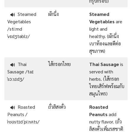
กรุบกรอบ)
Steamed
ผักนึ่ง
Steamed
🔊
Vegetables
Vegetables
are
/stiːmd
light and
ˈvɛdʒtəblz/
healthy. (ผักนึ่ง
เบาท้องและดีต่อ
สุขภาพ)
Thai
ไส้กรอกไทย
Thai Sausage
is
🔊
Sausage /taɪ
served with
ˈsɔːsɪdʒ/
herbs. (ไส้กรอก
ไทยเสิร์ฟพร้อมกับ
สมุนไพร)
Roasted
ถั่วลิสงคั่ว
Roasted
🔊
Peanuts /
Peanuts
add
ˈroʊstɪd ˈpiːnʌts/
nutty flavor. (ถั่ว
ลิสงคั่วเพิ่มรสชาติ