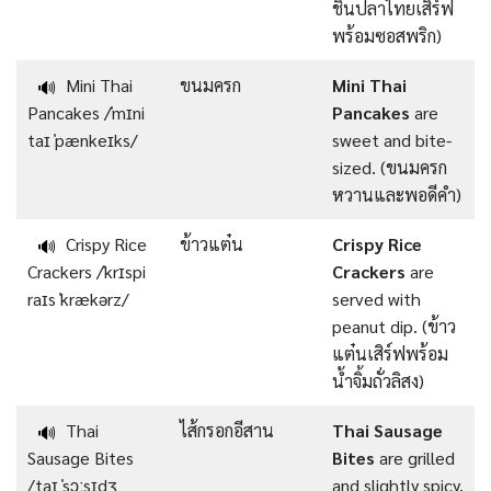
ชิ้นปลาไทยเสิร์ฟ
พร้อมซอสพริก)
Mini Thai
ขนมครก
Mini Thai
🔊
Pancakes /ˈmɪni
Pancakes
are
taɪ ˈpænkeɪks/
sweet and bite-
sized. (ขนมครก
หวานและพอดีคำ)
Crispy Rice
ข้าวแต๋น
Crispy Rice
🔊
Crackers /ˈkrɪspi
Crackers
are
raɪs ˈkrækərz/
served with
peanut dip. (ข้าว
แต๋นเสิร์ฟพร้อม
น้ำจิ้มถั่วลิสง)
Thai
ไส้กรอกอีสาน
Thai Sausage
🔊
Sausage Bites
Bites
are grilled
/taɪ ˈsɔːsɪdʒ
and slightly spicy.