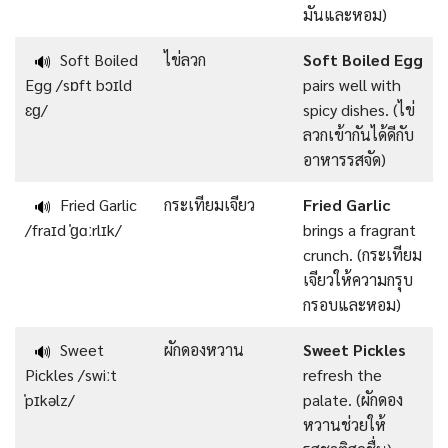
มันและหอม)
Soft Boiled
ไข่ลวก
Soft Boiled Egg
🔊
Egg /sɒft bɔɪld
pairs well with
ɛɡ/
spicy dishes. (ไข่
ลวกเข้ากันได้ดีกับ
อาหารรสจัด)
Fried Garlic
กระเทียมเจียว
Fried Garlic
🔊
/fraɪd ˈɡɑːrlɪk/
brings a fragrant
crunch. (กระเทียม
เจียวให้ความกรุบ
กรอบและหอม)
Sweet
ผักดองหวาน
Sweet Pickles
🔊
Pickles /swiːt
refresh the
ˈpɪkəlz/
palate. (ผักดอง
หวานช่วยให้