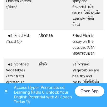
Chicken /ˈbæzəl
spicy and
ˈtʃɪkɪn/
flavorful. (ผัด
กะเพราไก่มีรสเผ็ด
และรสชาติจัด
จ้าน)
Fried Fish
ปลาทอด
Fried Fish
is
🔊
/fraɪd fɪʃ/
crispy on the
outside. (ปลา
ทอดกรอบนอก)
Stir‑fried
ผักผัด
Stir‑fried
🔊
Vegetables
Vegetables
are
/stɜːr fraɪd
healthy and
ˈvɛdʒtəblz/
tasty. (ผักผัดดีต่อ
สุขภาพและอร่อย)
Access Hyper-Personalized 
Open App
Learning Paths & Unlock Your 
Chat on LINE
English Potential with AI Coach 
Grilled Pork
หมูย่าง
Grilled Pork
is
🔊
Today 🚀
/ɡrɪld pɔːrk/
juicy and