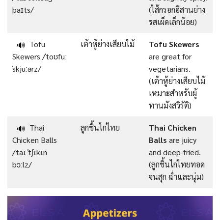
baɪts/
(ไส้กรอกอีสานย่าง
รสเผ็ดเล็กน้อย)
Tofu
เต้าหู้ย่างเสียบไม้
Tofu Skewers
🔊
Skewers /ˈtoʊfuː
are great for
ˈskjuːərz/
vegetarians.
(เต้าหู้ย่างเสียบไม้
เหมาะสำหรับผู้
ทานมังสวิรัติ)
Thai
ลูกชิ้นไก่ไทย
Thai Chicken
🔊
Chicken Balls
Balls
are juicy
/taɪ ˈtʃɪkɪn
and deep-fried.
bɔːlz/
(ลูกชิ้นไก่ไทยทอด
จนสุก ฉ่ำและนุ่ม)