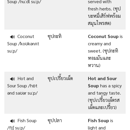
Soup /ˈnuːdl suːp/
served with
fresh herbs. (ซุป
บะหมี่เสิร์ฟพร้อม
สมุนไพรสด)
Coconut
ซุปกะทิ
Coconut Soup
is
🔊
Soup /ˈkoʊkənʌt
creamy and
suːp/
sweet. (ซุปกะทิ
หอมมันและ
หวาน)
Hot and
ซุปเปรี้ยวเผ็ด
Hot and Sour
🔊
Sour Soup /hɒt
Soup
has a spicy
ənd saʊər suːp/
and tangy taste.
(ซุปเปรี้ยวเผ็ดรส
เผ็ดและเปรี้ยว)
Fish Soup
ซุปปลา
Fish Soup
is
🔊
/fɪʃ suːp/
light and