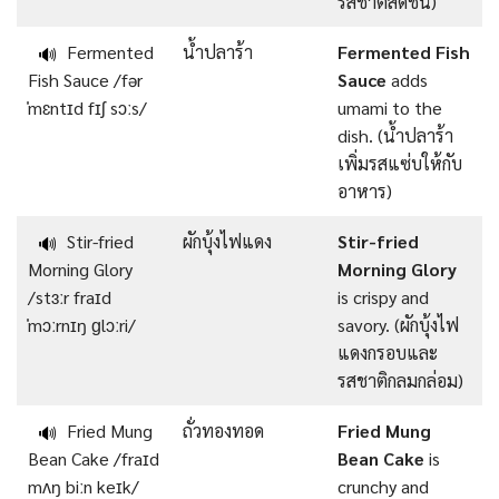
รสชาติสดชื่น)
Fermented
น้ำปลาร้า
Fermented Fish
🔊
Fish Sauce /fər
Sauce
adds
ˈmɛntɪd fɪʃ sɔːs/
umami to the
dish. (น้ำปลาร้า
เพิ่มรสแซ่บให้กับ
อาหาร)
Stir-fried
ผักบุ้งไฟแดง
Stir-fried
🔊
Morning Glory
Morning Glory
/stɜːr fraɪd
is crispy and
ˈmɔːrnɪŋ ɡlɔːri/
savory. (ผักบุ้งไฟ
แดงกรอบและ
รสชาติกลมกล่อม)
Fried Mung
ถั่วทองทอด
Fried Mung
🔊
Bean Cake /fraɪd
Bean Cake
is
mʌŋ biːn keɪk/
crunchy and