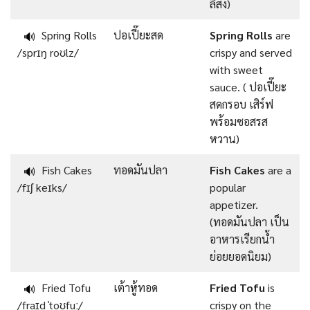
ลิสง)
Spring Rolls
ปอเปี๊ยะสด
Spring Rolls
are
🔊
/sprɪŋ roʊlz/
crispy and served
with sweet
sauce. ( ปอเปี๊ยะ
สดกรอบ เสิร์ฟ
พร้อมซอสรส
หวาน)
Fish Cakes
ทอดมันปลา
Fish Cakes
are a
🔊
/fɪʃ keɪks/
popular
appetizer.
(ทอดมันปลา เป็น
อาหารเรียกน้ำ
ย่อยยอดนิยม)
Fried Tofu
เต้าหู้ทอด
Fried Tofu
is
🔊
/fraɪd ˈtoʊfuː/
crispy on the