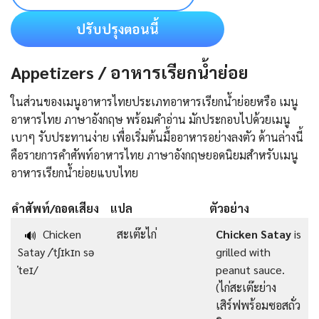
ปรับปรุงตอนนี้
Appetizers / อาหารเรียกน้ำย่อย
ในส่วนของเมนูอาหารไทยประเภทอาหารเรียกน้ำย่อยหรือ เมนู
อาหารไทย ภาษาอังกฤษ พร้อมคำอ่าน มักประกอบไปด้วยเมนู
เบาๆ รับประทานง่าย เพื่อเริ่มต้นมื้ออาหารอย่างลงตัว ด้านล่างนี้
คือรายการคําศัพท์อาหารไทย ภาษาอังกฤษยอดนิยมสำหรับเมนู
อาหารเรียกน้ำย่อยแบบไทย
คำศัพท์/ถอดเสียง
แปล
ตัวอย่าง
Chicken
สะเต๊ะไก่
Chicken Satay
is
🔊
Satay /ˈtʃɪkɪn sə
grilled with
ˈteɪ/
peanut sauce.
(ไก่สะเต๊ะย่าง
เสิร์ฟพร้อมซอสถั่ว