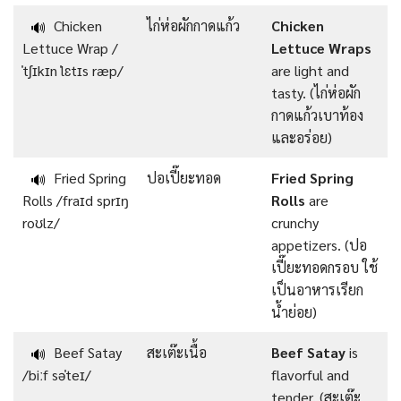
Chicken
ไก่ห่อผักกาดแก้ว
Chicken
🔊
Lettuce Wrap /
Lettuce Wraps
ˈtʃɪkɪn ˈlɛtɪs ræp/
are light and
tasty. (ไก่ห่อผัก
กาดแก้วเบาท้อง
และอร่อย)
Fried Spring
ปอเปี๊ยะทอด
Fried Spring
🔊
Rolls /fraɪd sprɪŋ
Rolls
are
roʊlz/
crunchy
appetizers. (ปอ
เปี๊ยะทอดกรอบ ใช้
เป็นอาหารเรียก
น้ำย่อย)
Beef Satay
สะเต๊ะเนื้อ
Beef Satay
is
🔊
/biːf səˈteɪ/
flavorful and
tender. (สะเต๊ะ