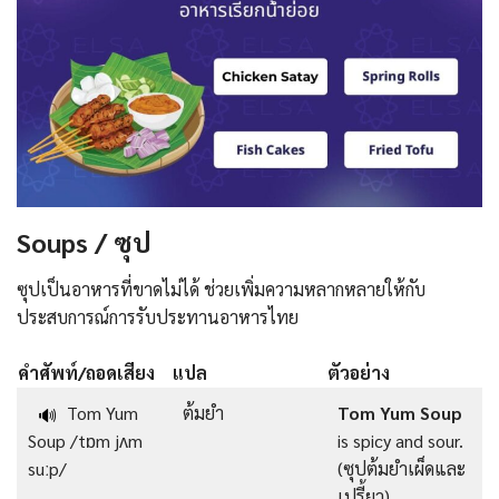
Soups / ซุป
ซุปเป็นอาหารที่ขาดไม่ได้ ช่วยเพิ่มความหลากหลายให้กับ
ประสบการณ์การรับประทานอาหารไทย
คำศัพท์/ถอดเสียง
แปล
ตัวอย่าง
Tom Yum
ต้มยำ
Tom Yum Soup
🔊
Soup /tɒm jʌm
is spicy and sour.
suːp/
(ซุปต้มยำเผ็ดและ
เปรี้ยว)