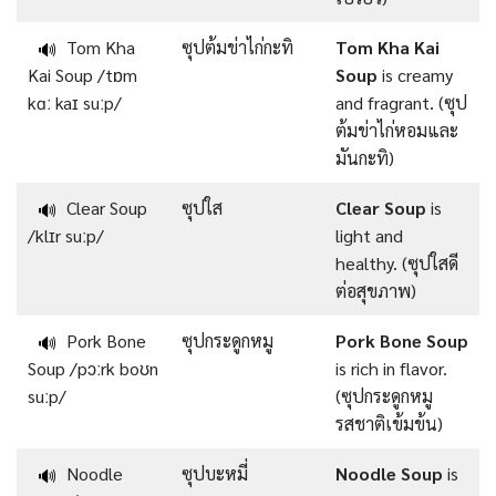
Tom Kha
ซุปต้มข่าไก่กะทิ
Tom Kha Kai
🔊
Kai Soup /tɒm
Soup
is creamy
kɑː kaɪ suːp/
and fragrant. (ซุป
ต้มข่าไก่หอมและ
มันกะทิ)
Clear Soup
ซุปใส
Clear Soup
is
🔊
/klɪr suːp/
light and
healthy. (ซุปใสดี
ต่อสุขภาพ)
Pork Bone
ซุปกระดูกหมู
Pork Bone Soup
🔊
Soup /pɔːrk boʊn
is rich in flavor.
suːp/
(ซุปกระดูกหมู
รสชาติเข้มข้น)
Noodle
ซุปบะหมี่
Noodle Soup
is
🔊