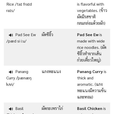
Rice /taɪ fraɪd
is flavorful with
raɪs/
vegetables. (ข้าว
ผัดมีรสชาติ
กลมกล่อมด้วยผัก)
Pad See Ew
ผัดซีอิ๊ว
Pad See Ew
is
🔊
/pæd si iːu/
made with wide
rice noodles. (ผัด
ซีอิ๊วทำจากเส้น
ก๋วยเตี๋ยวใหญ่)
Panang
แกงพะแนง
Panang Curry
is
🔊
Curry /ˈpænæŋ
thick and
ˈkʌri/
aromatic. (แกง
พะแนงมีความข้น
และหอม)
Basil
ผัดกะเพราไก่
Basil Chicken
is
🔊