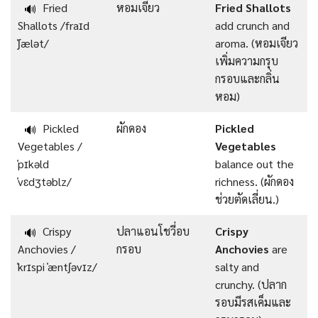
Fried
หอมเจียว
Fried Shallots
🔊
Shallots /fraɪd
add crunch and
ˈʃælət/
aroma. (หอมเจียว
เพิ่มความกรุบ
กรอบและกลิ่น
หอม)
Pickled
ผักดอง
Pickled
🔊
Vegetables /
Vegetables
ˈpɪkəld
balance out the
ˈvɛdʒtəblz/
richness. (ผักดอง
ช่วยตัดเลี่ยน.)
Crispy
ปลาแอนโชวี่อบ
Crispy
🔊
Anchovies /
กรอบ
Anchovies
are
ˈkrɪspi ˈæntʃəvɪz/
salty and
crunchy. (ปลาก
รอบมีรสเค็มและ