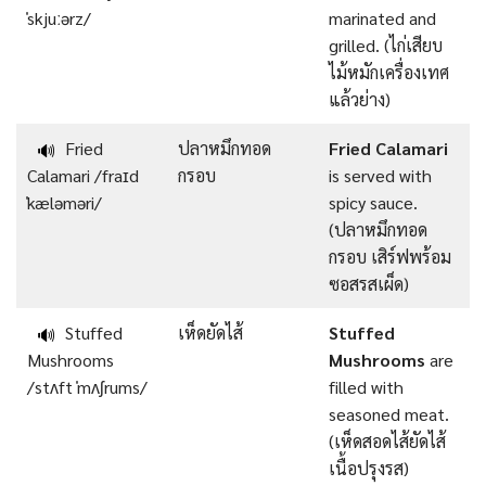
ˈskjuːərz/
marinated and
grilled. (ไก่เสียบ
ไม้หมักเครื่องเทศ
แล้วย่าง)
Fried
ปลาหมึกทอด
Fried Calamari
🔊
Calamari /fraɪd
กรอบ
is served with
ˈkæləməri/
spicy sauce.
(ปลาหมึกทอด
กรอบ เสิร์ฟพร้อม
ซอสรสเผ็ด)
Stuffed
เห็ดยัดไส้
Stuffed
🔊
Mushrooms
Mushrooms
are
/stʌft ˈmʌʃrums/
filled with
seasoned meat.
(เห็ดสอดไส้ยัดไส้
เนื้อปรุงรส)