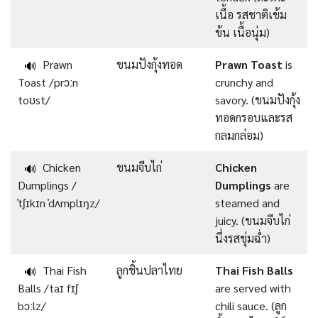
เนื้อ รสชาติเข้ม
ข้น เนื้อนุ่ม)
Prawn
ขนมปังกุ้งทอด
Prawn Toast
is
🔊
Toast /prɔːn
crunchy and
toʊst/
savory. (ขนมปังกุ้ง
ทอดกรอบและรส
กลมกล่อม)
Chicken
ขนมจีบไก่
Chicken
🔊
Dumplings /
Dumplings
are
ˈtʃɪkɪn ˈdʌmplɪŋz/
steamed and
juicy. (ขนมจีบไก่
นึ่งรสชุ่มฉ่ำ)
Thai Fish
ลูกชิ้นปลาไทย
Thai Fish Balls
🔊
Balls /taɪ fɪʃ
are served with
bɔːlz/
chili sauce. (ลูก