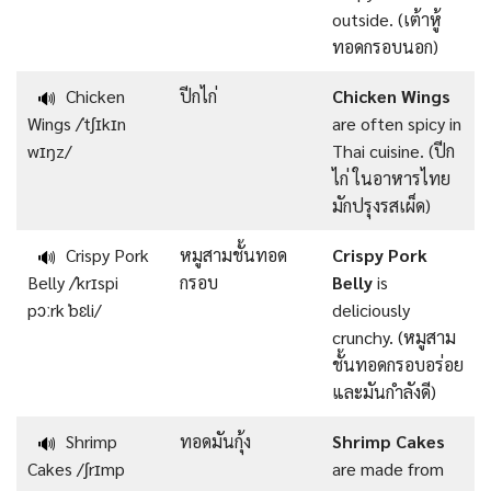
outside. (เต้าหู้
ทอดกรอบนอก)
Chicken
ปีกไก่
Chicken Wings
🔊
Wings /ˈtʃɪkɪn
are often spicy in
wɪŋz/
Thai cuisine. (ปีก
ไก่ ในอาหารไทย
มักปรุงรสเผ็ด)
Crispy Pork
หมูสามชั้นทอด
Crispy Pork
🔊
Belly /ˈkrɪspi
กรอบ
Belly
is
pɔːrk ˈbɛli/
deliciously
crunchy. (หมูสาม
ชั้นทอดกรอบอร่อย
และมันกำลังดี)
Shrimp
ทอดมันกุ้ง
Shrimp Cakes
🔊
Cakes /ʃrɪmp
are made from