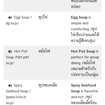
หน่อไม้กรอบและ
อร่อย)
Egg Soup /
ซุปไข่
Egg Soup
is
🔊
ɛɡ suːp/
simple and
comforting. (ซุป
ไข่เรียบง่ายและให้
ความรู้สึกอบอุ่น)
Hot Pot
หม้อไฟ
Hot Pot Soup
is
🔊
Soup /hɒt pɒt
perfect for group
suːp/
dining. (หม้อไฟ
เหมาะสำหรับรับ
ประทานเป็นกลุ่ม)
Spicy
ซุปทะเลเผ็ด
Spicy Seafood
🔊
Seafood Soup /
Soup
is flavorful
ˈspaɪsi ˈsiːfuːd
and hot. (ซุป
suːp/
ทะเลเผ็ดเผ็ดร้อน