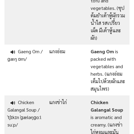
tofu and
vegetables. (ซุป
ต้มยำเต้าหู้ผักรวม
น้ำใส รสเปรี้ยว
เผ็ด มีเต้าหู้และ
ผัก)
Gaeng Om /
แกงอ่อม
Gaeng Om
is
🔊
ɡæŋ ɒm/
packed with
vegetables and
herbs. (แกงอ่อม
เต็มไปด้วยผักและ
สมุนไพร)
Chicken
แกงข่าไก่
Chicken
🔊
Galangal Soup /
Galangal Soup
ˈtʃɪkɪn ˈɡæləŋɡɑːl
is aromatic and
suːp/
creamy. (แกงข่า
ไก่หอมและมัน