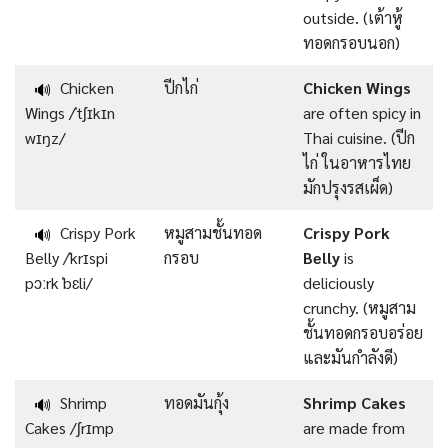
outside. (เต้าหู้
ทอดกรอบนอก)
Chicken
ปีกไก่
Chicken Wings
🔊
Wings /ˈtʃɪkɪn
are often spicy in
wɪŋz/
Thai cuisine. (ปีก
ไก่ ในอาหารไทย
มักปรุงรสเผ็ด)
Crispy Pork
หมูสามชั้นทอด
Crispy Pork
🔊
Belly /ˈkrɪspi
กรอบ
Belly
is
pɔːrk ˈbɛli/
deliciously
crunchy. (หมูสาม
ชั้นทอดกรอบอร่อย
และมันกำลังดี)
Shrimp
ทอดมันกุ้ง
Shrimp Cakes
🔊
Cakes /ʃrɪmp
are made from