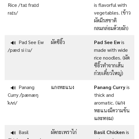
Rice /taɪ fraɪd
is flavorful with
raɪs/
vegetables. (ข้าว
ผัดมีรสชาติ
กลมกล่อมด้วยผัก)
Pad See Ew
ผัดซีอิ๊ว
Pad See Ew
is
🔊
/pæd si iːu/
made with wide
rice noodles. (ผัด
ซีอิ๊วทำจากเส้น
ก๋วยเตี๋ยวใหญ่)
Panang
แกงพะแนง
Panang Curry
is
🔊
Curry /ˈpænæŋ
thick and
ˈkʌri/
aromatic. (แกง
พะแนงมีความข้น
และหอม)
Basil
ผัดกะเพราไก่
Basil Chicken
is
🔊