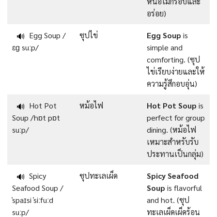
หน่อไม้กรอบและ
อร่อย)
Egg Soup /
ซุปไข่
Egg Soup
is
🔊
ɛɡ suːp/
simple and
comforting. (ซุป
ไข่เรียบง่ายและให้
ความรู้สึกอบอุ่น)
Hot Pot
หม้อไฟ
Hot Pot Soup
is
🔊
Soup /hɒt pɒt
perfect for group
suːp/
dining. (หม้อไฟ
เหมาะสำหรับรับ
ประทานเป็นกลุ่ม)
Spicy
ซุปทะเลเผ็ด
Spicy Seafood
🔊
Seafood Soup /
Soup
is flavorful
ˈspaɪsi ˈsiːfuːd
and hot. (ซุป
suːp/
ทะเลเผ็ดเผ็ดร้อน