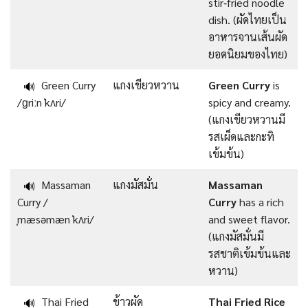
stir‑fried noodle
dish. (ผัดไทยเป็น
อาหารจานเส้นผัด
ยอดนิยมของไทย)
Green Curry
แกงเขียวหวาน
Green Curry
is
🔊
/ɡriːn ˈkʌri/
spicy and creamy.
(แกงเขียวหวานมี
รสเผ็ดและกะทิ
เข้มข้น)
Massaman
แกงมัสมั่น
Massaman
🔊
Curry /
Curry
has a rich
ˌmæsəmæn ˈkʌri/
and sweet flavor.
(แกงมัสมั่นมี
รสชาติเข้มข้นและ
หวาน)
Thai Fried
ข้าวผัด
Thai Fried Rice
🔊