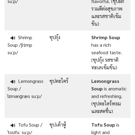
suːp/
flavorful. (ซุปผัก
รวมดีต่อสุขภาพ
และรสชาติเข้ม
ข้น)
Shrimp
ซุปกุ้ง
Shrimp Soup
🔊
Soup /ʃrɪmp
has a rich
suːp/
seafood taste.
(ซุปกุ้ง รสชาติ
ทะเลเข้มข้น)
Lemongrass
ซุปตะไคร้
Lemongrass
🔊
Soup /
Soup
is aromatic
ˈlɛmənɡræs suːp/
and refreshing.
(ซุปตะไคร้หอม
และสดชื่น)
Tofu Soup /
ซุปเต้าหู้
Tofu Soup
is
🔊
ˈtoʊfuː suːp/
light and