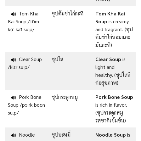
Tom Kha
ซุปต้มข่าไก่กะทิ
Tom Kha Kai
🔊
Kai Soup /tɒm
Soup
is creamy
kɑː kaɪ suːp/
and fragrant. (ซุป
ต้มข่าไก่หอมและ
มันกะทิ)
Clear Soup
ซุปใส
Clear Soup
is
🔊
/klɪr suːp/
light and
healthy. (ซุปใสดี
ต่อสุขภาพ)
Pork Bone
ซุปกระดูกหมู
Pork Bone Soup
🔊
Soup /pɔːrk boʊn
is rich in flavor.
suːp/
(ซุปกระดูกหมู
รสชาติเข้มข้น)
Noodle
ซุปบะหมี่
Noodle Soup
is
🔊