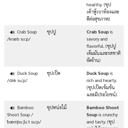
healthy. (ซุป
เต้าหู้เบาท้องและ
ดีต่อสุขภาพ)
Crab Soup
ซุปปู
Crab Soup
is
🔊
/kræb suːp/
savory and
flavorful. (ซุปปู
เค็มมันและรสชาติ
จัดจ้าน)
Duck Soup
ซุปเป็ด
Duck Soup
is
🔊
/dʌk suːp/
rich and hearty.
(ซุปเป็ดเข้มข้น
และมีประโยชน์)
Bamboo
ซุปหน่อไม้
Bamboo Shoot
🔊
Shoot Soup /
Soup
is crunchy
ˈbæmˌbu ʃuːt suːp/
and tasty. (ซุป