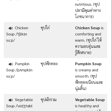
nutritious. (ซุป
ปลามีคุณค่าทาง
โภชนาการ)
Chicken
ซุปไก่
Chicken Soup
is
🔊
Soup /ˈtʃɪkɪn
comforting and
suːp/
warm. (ซุปไก่ ให้
ความอบอุ่นและ
รู้สึกสบาย)
Pumpkin
ซุปฟักทอง
Pumpkin Soup
🔊
Soup /ˈpʌmpkɪn
is creamy and
suːp/
smooth. (ซุป
ฟักทองเนียนและ
นุ่มลิ้น)
Vegetable
ซุปผักรวม
Vegetable Soup
🔊
Soup /ˈvɛdʒtəbl
is healthy and