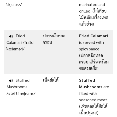
ˈskjuːərz/
marinated and
grilled. (ไก่เสียบ
ไม้หมักเครื่องเทศ
แล้วย่าง)
Fried
ปลาหมึกทอด
Fried Calamari
🔊
Calamari /fraɪd
กรอบ
is served with
ˈkæləməri/
spicy sauce.
(ปลาหมึกทอด
กรอบ เสิร์ฟพร้อม
ซอสรสเผ็ด)
Stuffed
เห็ดยัดไส้
Stuffed
🔊
Mushrooms
Mushrooms
are
/stʌft ˈmʌʃrums/
filled with
seasoned meat.
(เห็ดสอดไส้ยัดไส้
เนื้อปรุงรส)