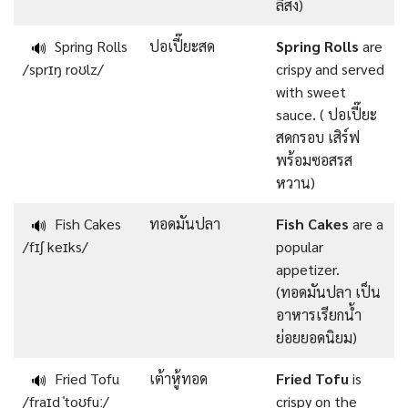
ลิสง)
Spring Rolls
ปอเปี๊ยะสด
Spring Rolls
are
🔊
/sprɪŋ roʊlz/
crispy and served
with sweet
sauce. ( ปอเปี๊ยะ
สดกรอบ เสิร์ฟ
พร้อมซอสรส
หวาน)
Fish Cakes
ทอดมันปลา
Fish Cakes
are a
🔊
/fɪʃ keɪks/
popular
appetizer.
(ทอดมันปลา เป็น
อาหารเรียกน้ำ
ย่อยยอดนิยม)
Fried Tofu
เต้าหู้ทอด
Fried Tofu
is
🔊
/fraɪd ˈtoʊfuː/
crispy on the