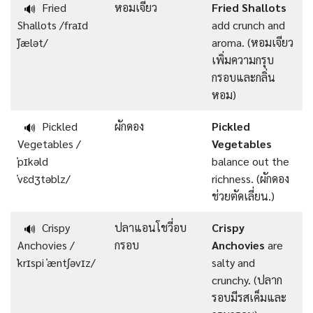
Fried
หอมเจียว
Fried Shallots
🔊
Shallots /fraɪd
add crunch and
ˈʃælət/
aroma. (หอมเจียว
เพิ่มความกรุบ
กรอบและกลิ่น
หอม)
Pickled
ผักดอง
Pickled
🔊
Vegetables /
Vegetables
ˈpɪkəld
balance out the
ˈvɛdʒtəblz/
richness. (ผักดอง
ช่วยตัดเลี่ยน.)
Crispy
ปลาแอนโชวี่อบ
Crispy
🔊
Anchovies /
กรอบ
Anchovies
are
ˈkrɪspi ˈæntʃəvɪz/
salty and
crunchy. (ปลาก
รอบมีรสเค็มและ