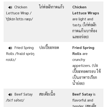
Chicken
ไก่ห่อผักกาดแก้ว
Chicken
🔊
Lettuce Wrap /
Lettuce Wraps
ˈtʃɪkɪn ˈlɛtɪs ræp/
are light and
tasty. (ไก่ห่อผัก
กาดแก้วเบาท้อง
และอร่อย)
Fried Spring
ปอเปี๊ยะทอด
Fried Spring
🔊
Rolls /fraɪd sprɪŋ
Rolls
are
roʊlz/
crunchy
appetizers. (ปอ
เปี๊ยะทอดกรอบ ใช้
เป็นอาหารเรียก
น้ำย่อย)
Beef Satay
สะเต๊ะเนื้อ
Beef Satay
is
🔊
/biːf səˈteɪ/
flavorful and
tender. (สะเต๊ะ