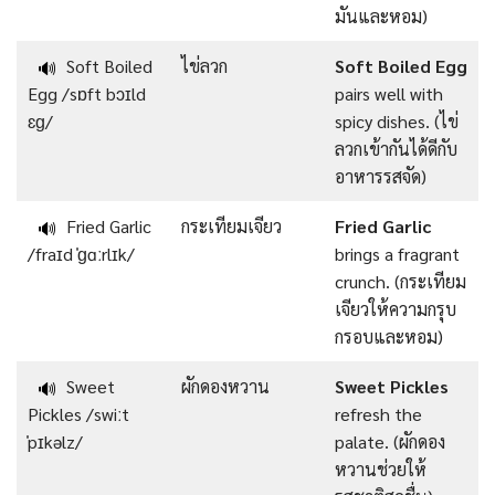
มันและหอม)
Soft Boiled
ไข่ลวก
Soft Boiled Egg
🔊
Egg /sɒft bɔɪld
pairs well with
ɛɡ/
spicy dishes. (ไข่
ลวกเข้ากันได้ดีกับ
อาหารรสจัด)
Fried Garlic
กระเทียมเจียว
Fried Garlic
🔊
/fraɪd ˈɡɑːrlɪk/
brings a fragrant
crunch. (กระเทียม
เจียวให้ความกรุบ
กรอบและหอม)
Sweet
ผักดองหวาน
Sweet Pickles
🔊
Pickles /swiːt
refresh the
ˈpɪkəlz/
palate. (ผักดอง
หวานช่วยให้