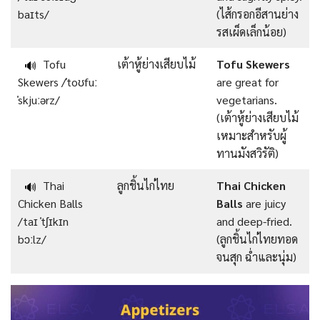
baɪts/
(ไส้กรอกอีสานย่าง
รสเผ็ดเล็กน้อย)
Tofu
เต้าหู้ย่างเสียบไม้
Tofu Skewers
🔊
Skewers /ˈtoʊfuː
are great for
ˈskjuːərz/
vegetarians.
(เต้าหู้ย่างเสียบไม้
เหมาะสำหรับผู้
ทานมังสวิรัติ)
Thai
ลูกชิ้นไก่ไทย
Thai Chicken
🔊
Chicken Balls
Balls
are juicy
/taɪ ˈtʃɪkɪn
and deep-fried.
bɔːlz/
(ลูกชิ้นไก่ไทยทอด
จนสุก ฉ่ำและนุ่ม)