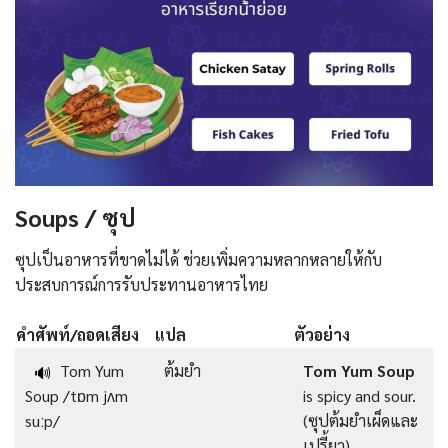
Soups / ซุป
ซุปเป็นอาหารที่ขาดไม่ได้ ช่วยเพิ่มความหลากหลายให้กับ
ประสบการณ์การรับประทานอาหารไทย
คำศัพท์/ถอดเสียง
แปล
ตัวอย่าง
Tom Yum
ต้มยำ
Tom Yum Soup
🔊
Soup /tɒm jʌm
is spicy and sour.
suːp/
(ซุปต้มยำเผ็ดและ
เปรี้ยว)