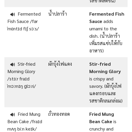
รสชาติสดชื่น)
Fermented
น้ำปลาร้า
Fermented Fish
🔊
Fish Sauce /fər
Sauce
adds
ˈmɛntɪd fɪʃ sɔːs/
umami to the
dish. (น้ำปลาร้า
เพิ่มรสแซ่บให้กับ
อาหาร)
Stir-fried
ผักบุ้งไฟแดง
Stir-fried
🔊
Morning Glory
Morning Glory
/stɜːr fraɪd
is crispy and
ˈmɔːrnɪŋ ɡlɔːri/
savory. (ผักบุ้งไฟ
แดงกรอบและ
รสชาติกลมกล่อม)
Fried Mung
ถั่วทองทอด
Fried Mung
🔊
Bean Cake /fraɪd
Bean Cake
is
mʌŋ biːn keɪk/
crunchy and