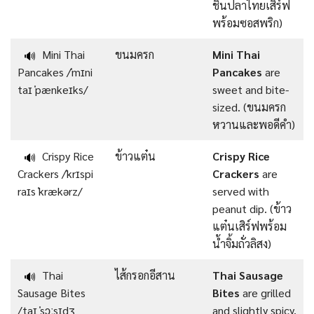
ชิ้นปลาไทยเสิร์ฟ
พร้อมซอสพริก)
Mini Thai
ขนมครก
Mini Thai
🔊
Pancakes /ˈmɪni
Pancakes
are
taɪ ˈpænkeɪks/
sweet and bite-
sized. (ขนมครก
หวานและพอดีคำ)
Crispy Rice
ข้าวแต๋น
Crispy Rice
🔊
Crackers /ˈkrɪspi
Crackers
are
raɪs ˈkrækərz/
served with
peanut dip. (ข้าว
แต๋นเสิร์ฟพร้อม
น้ำจิ้มถั่วลิสง)
Thai
ไส้กรอกอีสาน
Thai Sausage
🔊
Sausage Bites
Bites
are grilled
/taɪ ˈsɔːsɪdʒ
and slightly spicy.