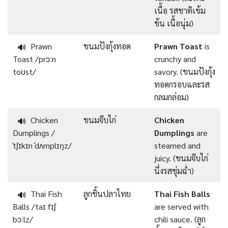
เนื้อ รสชาติเข้ม
ข้น เนื้อนุ่ม)
Prawn
ขนมปังกุ้งทอด
Prawn Toast
is
🔊
Toast /prɔːn
crunchy and
toʊst/
savory. (ขนมปังกุ้ง
ทอดกรอบและรส
กลมกล่อม)
Chicken
ขนมจีบไก่
Chicken
🔊
Dumplings /
Dumplings
are
ˈtʃɪkɪn ˈdʌmplɪŋz/
steamed and
juicy. (ขนมจีบไก่
นึ่งรสชุ่มฉ่ำ)
Thai Fish
ลูกชิ้นปลาไทย
Thai Fish Balls
🔊
Balls /taɪ fɪʃ
are served with
bɔːlz/
chili sauce. (ลูก