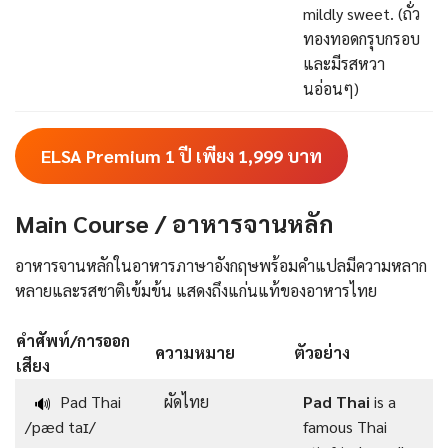
mildly sweet. (ถั่ว
ทองทอดกรุบกรอบ
และมีรสหวา
นอ่อนๆ)
ELSA Premium 1 ปี เพียง 1,999
บาท
Main Course / อาหารจานหลัก
อาหารจานหลักในอาหารภาษาอังกฤษพร้อมคําแปลมีความหลาก
หลายและรสชาติเข้มข้น แสดงถึงแก่นแท้ของอาหารไทย
คำศัพท์/การออก
ความหมาย
ตัวอย่าง
เสียง
Pad Thai
ผัดไทย
Pad Thai
is a
🔊
/pæd taɪ/
famous Thai