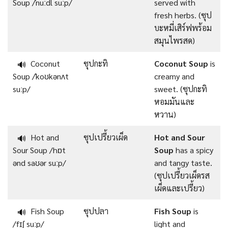
Soup /ˈnuːdl suːp/
served with
fresh herbs. (ซุป
บะหมี่เสิร์ฟพร้อม
สมุนไพรสด)
Coconut
ซุปกะทิ
Coconut Soup
is
🔊
Soup /ˈkoʊkənʌt
creamy and
suːp/
sweet. (ซุปกะทิ
หอมมันและ
หวาน)
Hot and
ซุปเปรี้ยวเผ็ด
Hot and Sour
🔊
Sour Soup /hɒt
Soup
has a spicy
ənd saʊər suːp/
and tangy taste.
(ซุปเปรี้ยวเผ็ดรส
เผ็ดและเปรี้ยว)
Fish Soup
ซุปปลา
Fish Soup
is
🔊
/fɪʃ suːp/
light and