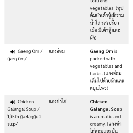
tofu and
vegetables. (ซุป
ต้มยำเต้าหู้ผักรวม
น้ำใส รสเปรี้ยว
เผ็ด มีเต้าหู้และ
ผัก)
Gaeng Om /
แกงอ่อม
Gaeng Om
is
🔊
ɡæŋ ɒm/
packed with
vegetables and
herbs. (แกงอ่อม
เต็มไปด้วยผักและ
สมุนไพร)
Chicken
แกงข่าไก่
Chicken
🔊
Galangal Soup /
Galangal Soup
ˈtʃɪkɪn ˈɡæləŋɡɑːl
is aromatic and
suːp/
creamy. (แกงข่า
ไก่หอมและมัน