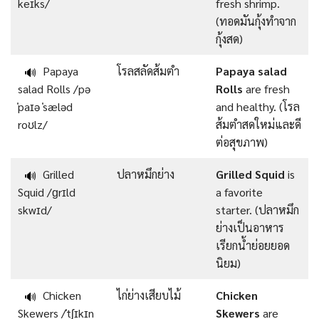
keɪks/
fresh shrimp.
(ทอดมันกุ้งทำจาก
กุ้งสด)
Papaya
โรลสลัดส้มตำ
Papaya salad
🔊
salad Rolls /pə
Rolls
are fresh
ˈpaɪə ˈsæləd
and healthy. (โรล
roʊlz/
ส้มตำสดใหม่และดี
ต่อสุขภาพ)
Grilled
ปลาหมึกย่าง
Grilled Squid
is
🔊
Squid /ɡrɪld
a favorite
skwɪd/
starter. (ปลาหมึก
ย่างเป็นอาหาร
เรียกน้ำย่อยยอด
นิยม)
Chicken
ไก่ย่างเสียบไม้
Chicken
🔊
Skewers /ˈtʃɪkɪn
Skewers
are