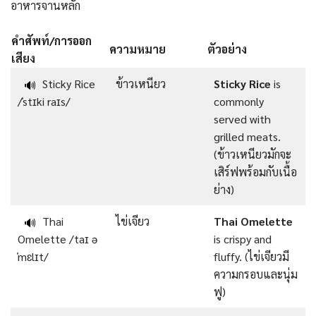
อาหารจานหลัก
คำศัพท์/การออก
ความหมาย
ตัวอย่าง
เสียง
Sticky Rice
ข้าวเหนียว
Sticky Rice
is
🔊
/ˈstɪki raɪs/
commonly
served with
grilled meats.
(ข้าวเหนียวมักจะ
เสิร์ฟพร้อมกับเนื้อ
ย่าง)
Thai
ไข่เจียว
Thai Omelette
🔊
Omelette /taɪ ə
is crispy and
ˈmɛlɪt/
fluffy. (ไข่เจียวมี
ความกรอบและนุ่ม
ฟู)