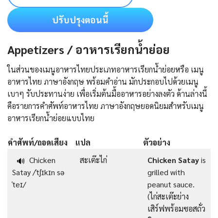
ปรับปรุงตอนนี้
Appetizers / อาหารเรียกน้ำย่อย
ในส่วนของเมนูอาหารไทยประเภทอาหารเรียกน้ำย่อยหรือ เมนู
อาหารไทย ภาษาอังกฤษ พร้อมคำอ่าน มักประกอบไปด้วยเมนู
เบาๆ รับประทานง่าย เพื่อเริ่มต้นมื้ออาหารอย่างลงตัว ด้านล่างนี้
คือรายการคําศัพท์อาหารไทย ภาษาอังกฤษยอดนิยมสำหรับเมนู
อาหารเรียกน้ำย่อยแบบไทย
คำศัพท์/ถอดเสียง
แปล
ตัวอย่าง
Chicken
สะเต๊ะไก่
Chicken Satay
is
🔊
Satay /ˈtʃɪkɪn sə
grilled with
ˈteɪ/
peanut sauce.
(ไก่สะเต๊ะย่าง
เสิร์ฟพร้อมซอสถั่ว