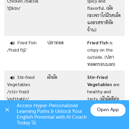
Chicken /ˈbæzəl
spicy and
ˈtʃɪkɪn/
flavorful. (ผัด
กะเพราไก่มีรสเผ็ด
และรสชาติจัด
จ้าน)
Fried Fish
ปลาทอด
Fried Fish
is
🔊
/fraɪd fɪʃ/
crispy on the
outside. (ปลา
ทอดกรอบนอก)
Stir‑fried
ผักผัด
Stir‑fried
🔊
Vegetables
Vegetables
are
/stɜːr fraɪd
healthy and
ˈvɛdʒtəblz/
tasty. (ผักผัดดีต่อ
สุขภาพและอร่อย)
Access Hyper-Personalized 
Open App
Learning Paths & Unlock Your 
Chat on LINE
English Potential with AI Coach 
Grilled Pork
หมูย่าง
Grilled Pork
is
🔊
Today 🚀
/ɡrɪld pɔːrk/
juicy and