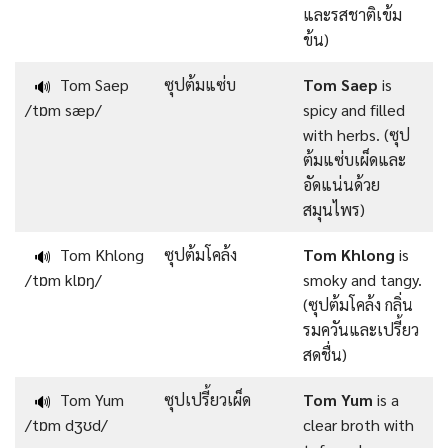
และรสชาติเข้ม
ข้น)
Tom Saep
ซุปต้มแซ่บ
Tom Saep
is
🔊
/tɒm sæp/
spicy and filled
with herbs. (ซุป
ต้มแซ่บเผ็ดและ
อัดแน่นด้วย
สมุนไพร)
Tom Khlong
ซุปต้มโคล้ง
Tom Khlong
is
🔊
/tɒm klɒŋ/
smoky and tangy.
(ซุปต้มโคล้ง กลิ่น
รมควันและเปรี้ยว
สดชื่น)
Tom Yum
ซุปเปรี้ยวเผ็ด
Tom Yum
is a
🔊
/tɒm dʒʊd/
clear broth with