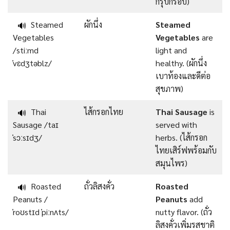
กรุบกรอบ)
Steamed
ผักนึ่ง
Steamed
🔊
Vegetables
Vegetables
are
/stiːmd
light and
ˈvɛdʒtəblz/
healthy. (ผักนึ่ง
เบาท้องและดีต่อ
สุขภาพ)
Thai
ไส้กรอกไทย
Thai Sausage
is
🔊
Sausage /taɪ
served with
ˈsɔːsɪdʒ/
herbs. (ไส้กรอก
ไทยเสิร์ฟพร้อมกับ
สมุนไพร)
Roasted
ถั่วลิสงคั่ว
Roasted
🔊
Peanuts /
Peanuts
add
ˈroʊstɪd ˈpiːnʌts/
nutty flavor. (ถั่ว
ลิสงคั่วเพิ่มรสชาติ