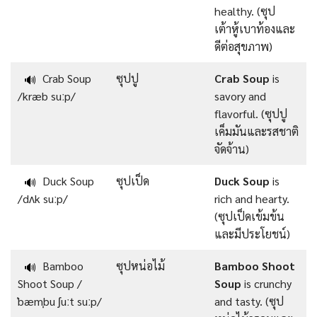
healthy. (ซุป
เต้าหู้เบาท้องและ
ดีต่อสุขภาพ)
Crab Soup
ซุปปู
Crab Soup
is
🔊
/kræb suːp/
savory and
flavorful. (ซุปปู
เค็มมันและรสชาติ
จัดจ้าน)
Duck Soup
ซุปเป็ด
Duck Soup
is
🔊
/dʌk suːp/
rich and hearty.
(ซุปเป็ดเข้มข้น
และมีประโยชน์)
Bamboo
ซุปหน่อไม้
Bamboo Shoot
🔊
Shoot Soup /
Soup
is crunchy
ˈbæmˌbu ʃuːt suːp/
and tasty. (ซุป