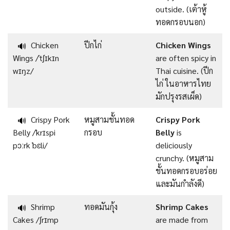
outside. (เต้าหู้
ทอดกรอบนอก)
Chicken
ปีกไก่
Chicken Wings
🔊
Wings /ˈtʃɪkɪn
are often spicy in
wɪŋz/
Thai cuisine. (ปีก
ไก่ ในอาหารไทย
มักปรุงรสเผ็ด)
Crispy Pork
หมูสามชั้นทอด
Crispy Pork
🔊
Belly /ˈkrɪspi
กรอบ
Belly
is
pɔːrk ˈbɛli/
deliciously
crunchy. (หมูสาม
ชั้นทอดกรอบอร่อย
และมันกำลังดี)
Shrimp
ทอดมันกุ้ง
Shrimp Cakes
🔊
Cakes /ʃrɪmp
are made from