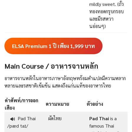
mildly sweet. (ถั่ว
ทองทอดกรุบกรอบ
และมีรสหวา
นอ่อนๆ)
ELSA Premium 1 ปี เพียง 1,999
บาท
Main Course / อาหารจานหลัก
อาหารจานหลักในอาหารภาษาอังกฤษพร้อมคําแปลมีความหลาก
หลายและรสชาติเข้มข้น แสดงถึงแก่นแท้ของอาหารไทย
คำศัพท์/การออก
ความหมาย
ตัวอย่าง
เสียง
Pad Thai
ผัดไทย
Pad Thai
is a
🔊
/pæd taɪ/
famous Thai