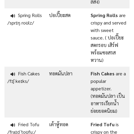
ลิสง)
Spring Rolls
ปอเปี๊ยะสด
Spring Rolls
are
🔊
/sprɪŋ roʊlz/
crispy and served
with sweet
sauce. ( ปอเปี๊ยะ
สดกรอบ เสิร์ฟ
พร้อมซอสรส
หวาน)
Fish Cakes
ทอดมันปลา
Fish Cakes
are a
🔊
/fɪʃ keɪks/
popular
appetizer.
(ทอดมันปลา เป็น
อาหารเรียกน้ำ
ย่อยยอดนิยม)
Fried Tofu
เต้าหู้ทอด
Fried Tofu
is
🔊
/fraɪd ˈtoʊfuː/
crispy on the