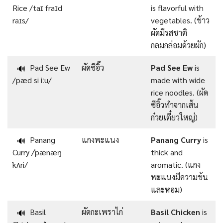
Rice /taɪ fraɪd
is flavorful with
raɪs/
vegetables. (ข้าว
ผัดมีรสชาติ
กลมกล่อมด้วยผัก)
Pad See Ew
ผัดซีอิ๊ว
Pad See Ew
is
🔊
/pæd si iːu/
made with wide
rice noodles. (ผัด
ซีอิ๊วทำจากเส้น
ก๋วยเตี๋ยวใหญ่)
Panang
แกงพะแนง
Panang Curry
is
🔊
Curry /ˈpænæŋ
thick and
ˈkʌri/
aromatic. (แกง
พะแนงมีความข้น
และหอม)
Basil
ผัดกะเพราไก่
Basil Chicken
is
🔊