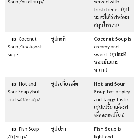
Soup /ˈnuːdl suːp/
served with
fresh herbs. (ซุป
บะหมี่เสิร์ฟพร้อม
สมุนไพรสด)
Coconut
ซุปกะทิ
Coconut Soup
is
🔊
Soup /ˈkoʊkənʌt
creamy and
suːp/
sweet. (ซุปกะทิ
หอมมันและ
หวาน)
Hot and
ซุปเปรี้ยวเผ็ด
Hot and Sour
🔊
Sour Soup /hɒt
Soup
has a spicy
ənd saʊər suːp/
and tangy taste.
(ซุปเปรี้ยวเผ็ดรส
เผ็ดและเปรี้ยว)
Fish Soup
ซุปปลา
Fish Soup
is
🔊
/fɪʃ suːp/
light and