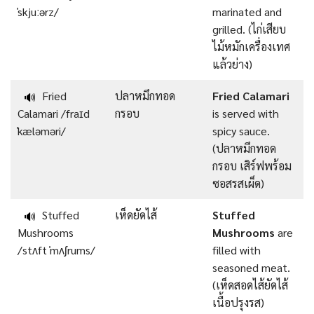
ˈskjuːərz/
marinated and
grilled. (ไก่เสียบ
ไม้หมักเครื่องเทศ
แล้วย่าง)
Fried
ปลาหมึกทอด
Fried Calamari
🔊
Calamari /fraɪd
กรอบ
is served with
ˈkæləməri/
spicy sauce.
(ปลาหมึกทอด
กรอบ เสิร์ฟพร้อม
ซอสรสเผ็ด)
Stuffed
เห็ดยัดไส้
Stuffed
🔊
Mushrooms
Mushrooms
are
/stʌft ˈmʌʃrums/
filled with
seasoned meat.
(เห็ดสอดไส้ยัดไส้
เนื้อปรุงรส)