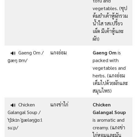
tofu and
vegetables. (ซุป
ต้มยำเต้าหู้ผักรวม
น้ำใส รสเปรี้ยว
เผ็ด มีเต้าหู้และ
ผัก)
Gaeng Om /
แกงอ่อม
Gaeng Om
is
🔊
ɡæŋ ɒm/
packed with
vegetables and
herbs. (แกงอ่อม
เต็มไปด้วยผักและ
สมุนไพร)
Chicken
แกงข่าไก่
Chicken
🔊
Galangal Soup /
Galangal Soup
ˈtʃɪkɪn ˈɡæləŋɡɑːl
is aromatic and
suːp/
creamy. (แกงข่า
ไก่หอมและมัน