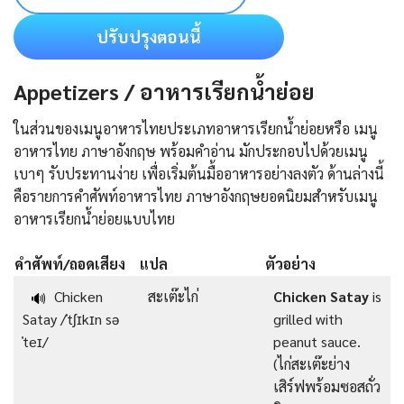
ปรับปรุงตอนนี้
Appetizers / อาหารเรียกน้ำย่อย
ในส่วนของเมนูอาหารไทยประเภทอาหารเรียกน้ำย่อยหรือ เมนู
อาหารไทย ภาษาอังกฤษ พร้อมคำอ่าน มักประกอบไปด้วยเมนู
เบาๆ รับประทานง่าย เพื่อเริ่มต้นมื้ออาหารอย่างลงตัว ด้านล่างนี้
คือรายการคําศัพท์อาหารไทย ภาษาอังกฤษยอดนิยมสำหรับเมนู
อาหารเรียกน้ำย่อยแบบไทย
คำศัพท์/ถอดเสียง
แปล
ตัวอย่าง
Chicken
สะเต๊ะไก่
Chicken Satay
is
🔊
Satay /ˈtʃɪkɪn sə
grilled with
ˈteɪ/
peanut sauce.
(ไก่สะเต๊ะย่าง
เสิร์ฟพร้อมซอสถั่ว