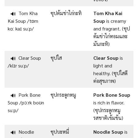
Tom Kha
ซุปต้มข่าไก่กะทิ
Tom Kha Kai
🔊
Kai Soup /tɒm
Soup
is creamy
kɑː kaɪ suːp/
and fragrant. (ซุป
ต้มข่าไก่หอมและ
มันกะทิ)
Clear Soup
ซุปใส
Clear Soup
is
🔊
/klɪr suːp/
light and
healthy. (ซุปใสดี
ต่อสุขภาพ)
Pork Bone
ซุปกระดูกหมู
Pork Bone Soup
🔊
Soup /pɔːrk boʊn
is rich in flavor.
suːp/
(ซุปกระดูกหมู
รสชาติเข้มข้น)
Noodle
ซุปบะหมี่
Noodle Soup
is
🔊