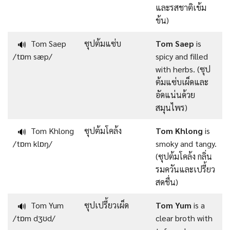
และรสชาติเข้ม
ข้น)
Tom Saep
ซุปต้มแซ่บ
Tom Saep
is
🔊
/tɒm sæp/
spicy and filled
with herbs. (ซุป
ต้มแซ่บเผ็ดและ
อัดแน่นด้วย
สมุนไพร)
Tom Khlong
ซุปต้มโคล้ง
Tom Khlong
is
🔊
/tɒm klɒŋ/
smoky and tangy.
(ซุปต้มโคล้ง กลิ่น
รมควันและเปรี้ยว
สดชื่น)
Tom Yum
ซุปเปรี้ยวเผ็ด
Tom Yum
is a
🔊
/tɒm dʒʊd/
clear broth with