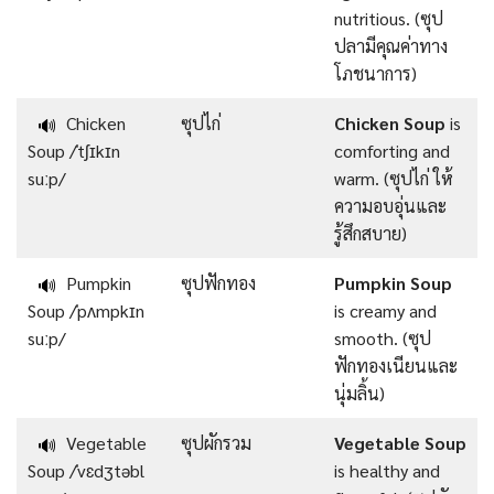
nutritious. (ซุป
ปลามีคุณค่าทาง
โภชนาการ)
Chicken
ซุปไก่
Chicken Soup
is
🔊
Soup /ˈtʃɪkɪn
comforting and
suːp/
warm. (ซุปไก่ ให้
ความอบอุ่นและ
รู้สึกสบาย)
Pumpkin
ซุปฟักทอง
Pumpkin Soup
🔊
Soup /ˈpʌmpkɪn
is creamy and
suːp/
smooth. (ซุป
ฟักทองเนียนและ
นุ่มลิ้น)
Vegetable
ซุปผักรวม
Vegetable Soup
🔊
Soup /ˈvɛdʒtəbl
is healthy and