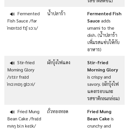
รสชาติสดชื่น)
Fermented
น้ำปลาร้า
Fermented Fish
🔊
Fish Sauce /fər
Sauce
adds
ˈmɛntɪd fɪʃ sɔːs/
umami to the
dish. (น้ำปลาร้า
เพิ่มรสแซ่บให้กับ
อาหาร)
Stir-fried
ผักบุ้งไฟแดง
Stir-fried
🔊
Morning Glory
Morning Glory
/stɜːr fraɪd
is crispy and
ˈmɔːrnɪŋ ɡlɔːri/
savory. (ผักบุ้งไฟ
แดงกรอบและ
รสชาติกลมกล่อม)
Fried Mung
ถั่วทองทอด
Fried Mung
🔊
Bean Cake /fraɪd
Bean Cake
is
mʌŋ biːn keɪk/
crunchy and