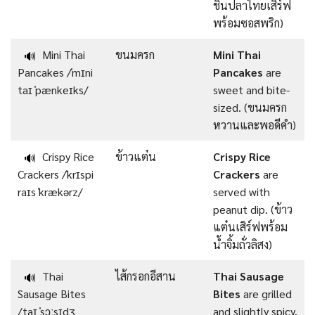
ชิ้นปลาไทยเสิร์ฟ
พร้อมซอสพริก)
Mini Thai
ขนมครก
Mini Thai
🔊
Pancakes /ˈmɪni
Pancakes
are
taɪ ˈpænkeɪks/
sweet and bite-
sized. (ขนมครก
หวานและพอดีคำ)
Crispy Rice
ข้าวแต๋น
Crispy Rice
🔊
Crackers /ˈkrɪspi
Crackers
are
raɪs ˈkrækərz/
served with
peanut dip. (ข้าว
แต๋นเสิร์ฟพร้อม
น้ำจิ้มถั่วลิสง)
Thai
ไส้กรอกอีสาน
Thai Sausage
🔊
Sausage Bites
Bites
are grilled
/taɪ ˈsɔːsɪdʒ
and slightly spicy.