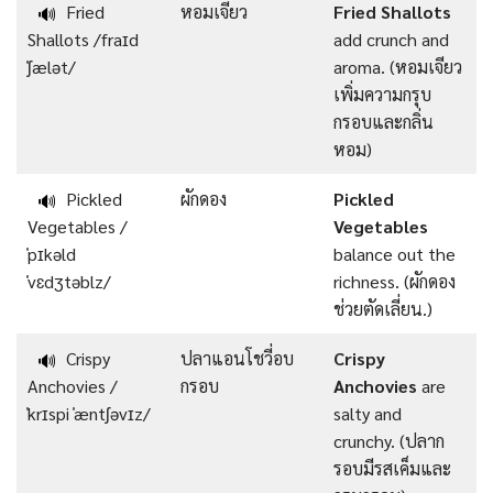
Fried
หอมเจียว
Fried Shallots
🔊
Shallots /fraɪd
add crunch and
ˈʃælət/
aroma. (หอมเจียว
เพิ่มความกรุบ
กรอบและกลิ่น
หอม)
Pickled
ผักดอง
Pickled
🔊
Vegetables /
Vegetables
ˈpɪkəld
balance out the
ˈvɛdʒtəblz/
richness. (ผักดอง
ช่วยตัดเลี่ยน.)
Crispy
ปลาแอนโชวี่อบ
Crispy
🔊
Anchovies /
กรอบ
Anchovies
are
ˈkrɪspi ˈæntʃəvɪz/
salty and
crunchy. (ปลาก
รอบมีรสเค็มและ