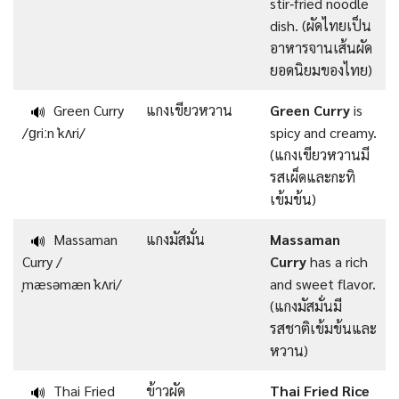
stir‑fried noodle
dish. (ผัดไทยเป็น
อาหารจานเส้นผัด
ยอดนิยมของไทย)
Green Curry
แกงเขียวหวาน
Green Curry
is
🔊
/ɡriːn ˈkʌri/
spicy and creamy.
(แกงเขียวหวานมี
รสเผ็ดและกะทิ
เข้มข้น)
Massaman
แกงมัสมั่น
Massaman
🔊
Curry /
Curry
has a rich
ˌmæsəmæn ˈkʌri/
and sweet flavor.
(แกงมัสมั่นมี
รสชาติเข้มข้นและ
หวาน)
Thai Fried
ข้าวผัด
Thai Fried Rice
🔊