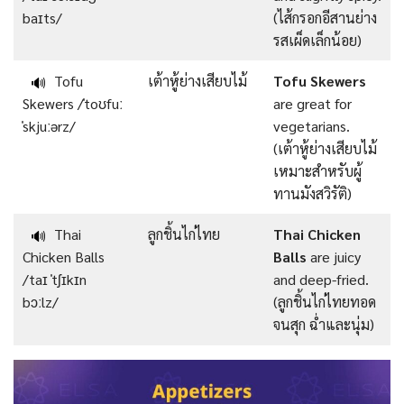
baɪts/
(ไส้กรอกอีสานย่าง
รสเผ็ดเล็กน้อย)
Tofu
เต้าหู้ย่างเสียบไม้
Tofu Skewers
🔊
Skewers /ˈtoʊfuː
are great for
ˈskjuːərz/
vegetarians.
(เต้าหู้ย่างเสียบไม้
เหมาะสำหรับผู้
ทานมังสวิรัติ)
Thai
ลูกชิ้นไก่ไทย
Thai Chicken
🔊
Chicken Balls
Balls
are juicy
/taɪ ˈtʃɪkɪn
and deep-fried.
bɔːlz/
(ลูกชิ้นไก่ไทยทอด
จนสุก ฉ่ำและนุ่ม)