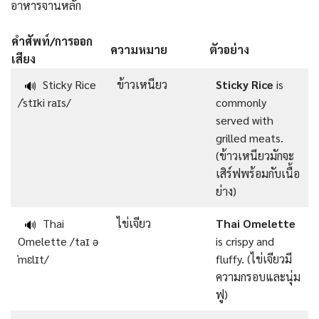
อาหารจานหลัก
คำศัพท์/การออก
ความหมาย
ตัวอย่าง
เสียง
Sticky Rice
ข้าวเหนียว
Sticky Rice
is
🔊
/ˈstɪki raɪs/
commonly
served with
grilled meats.
(ข้าวเหนียวมักจะ
เสิร์ฟพร้อมกับเนื้อ
ย่าง)
Thai
ไข่เจียว
Thai Omelette
🔊
Omelette /taɪ ə
is crispy and
ˈmɛlɪt/
fluffy. (ไข่เจียวมี
ความกรอบและนุ่ม
ฟู)