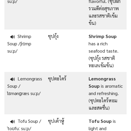
suːp/
flavorful. (ซุปผัก
รวมดีต่อสุขภาพ
และรสชาติเข้ม
ข้น)
Shrimp
ซุปกุ้ง
Shrimp Soup
🔊
Soup /ʃrɪmp
has a rich
suːp/
seafood taste.
(ซุปกุ้ง รสชาติ
ทะเลเข้มข้น)
Lemongrass
ซุปตะไคร้
Lemongrass
🔊
Soup /
Soup
is aromatic
ˈlɛmənɡræs suːp/
and refreshing.
(ซุปตะไคร้หอม
และสดชื่น)
Tofu Soup /
ซุปเต้าหู้
Tofu Soup
is
🔊
ˈtoʊfuː suːp/
light and