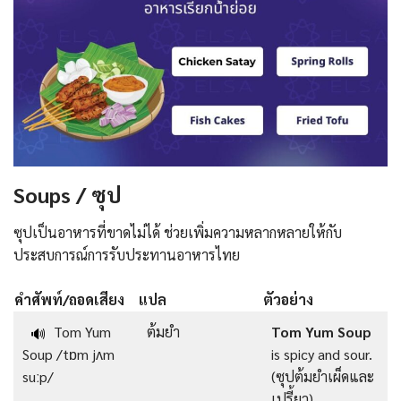
Soups / ซุป
ซุปเป็นอาหารที่ขาดไม่ได้ ช่วยเพิ่มความหลากหลายให้กับ
ประสบการณ์การรับประทานอาหารไทย
คำศัพท์/ถอดเสียง
แปล
ตัวอย่าง
Tom Yum
ต้มยำ
Tom Yum Soup
🔊
Soup /tɒm jʌm
is spicy and sour.
suːp/
(ซุปต้มยำเผ็ดและ
เปรี้ยว)