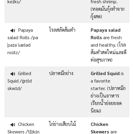
keɪks/
fresh shrimp.
(ทอดมันกุ้งทำจาก
กุ้งสด)
Papaya
โรลสลัดส้มตำ
Papaya salad
🔊
salad Rolls /pə
Rolls
are fresh
ˈpaɪə ˈsæləd
and healthy. (โรล
roʊlz/
ส้มตำสดใหม่และดี
ต่อสุขภาพ)
Grilled
ปลาหมึกย่าง
Grilled Squid
is
🔊
Squid /ɡrɪld
a favorite
skwɪd/
starter. (ปลาหมึก
ย่างเป็นอาหาร
เรียกน้ำย่อยยอด
นิยม)
Chicken
ไก่ย่างเสียบไม้
Chicken
🔊
Skewers /ˈtʃɪkɪn
Skewers
are