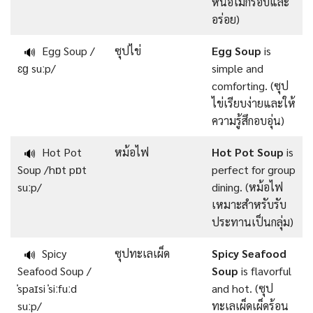
หน่อไม้กรอบและ
อร่อย)
Egg Soup /
ซุปไข่
Egg Soup
is
🔊
ɛɡ suːp/
simple and
comforting. (ซุป
ไข่เรียบง่ายและให้
ความรู้สึกอบอุ่น)
Hot Pot
หม้อไฟ
Hot Pot Soup
is
🔊
Soup /hɒt pɒt
perfect for group
suːp/
dining. (หม้อไฟ
เหมาะสำหรับรับ
ประทานเป็นกลุ่ม)
Spicy
ซุปทะเลเผ็ด
Spicy Seafood
🔊
Seafood Soup /
Soup
is flavorful
ˈspaɪsi ˈsiːfuːd
and hot. (ซุป
suːp/
ทะเลเผ็ดเผ็ดร้อน