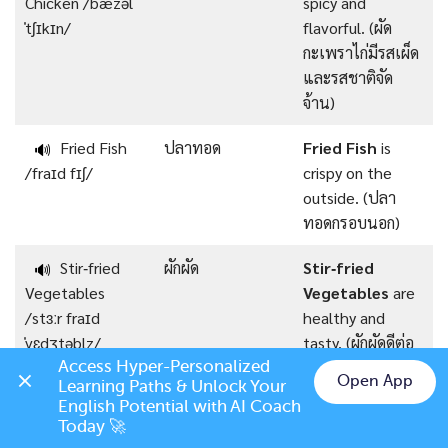
Chicken /ˈbæzəl
spicy and
ˈtʃɪkɪn/
flavorful. (ผัด
กะเพราไก่มีรสเผ็ด
และรสชาติจัด
จ้าน)
Fried Fish
ปลาทอด
Fried Fish
is
🔊
/fraɪd fɪʃ/
crispy on the
outside. (ปลา
ทอดกรอบนอก)
Stir‑fried
ผักผัด
Stir‑fried
🔊
Vegetables
Vegetables
are
/stɜːr fraɪd
healthy and
ˈvɛdʒtəblz/
tasty. (ผักผัดดีต่อ
สุขภาพและอร่อย)
Access Hyper-Personalized 
Open App
Learning Paths & Unlock Your 
Chat on LINE
English Potential with AI Coach 
Grilled Pork
หมูย่าง
Grilled Pork
is
🔊
Today 🚀
/ɡrɪld pɔːrk/
juicy and