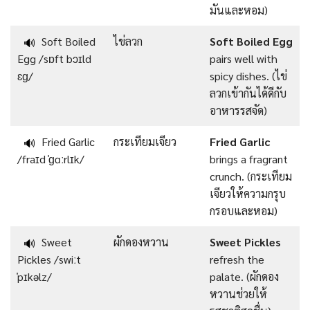
มันและหอม)
Soft Boiled
ไข่ลวก
Soft Boiled Egg
🔊
Egg /sɒft bɔɪld
pairs well with
ɛɡ/
spicy dishes. (ไข่
ลวกเข้ากันได้ดีกับ
อาหารรสจัด)
Fried Garlic
กระเทียมเจียว
Fried Garlic
🔊
/fraɪd ˈɡɑːrlɪk/
brings a fragrant
crunch. (กระเทียม
เจียวให้ความกรุบ
กรอบและหอม)
Sweet
ผักดองหวาน
Sweet Pickles
🔊
Pickles /swiːt
refresh the
ˈpɪkəlz/
palate. (ผักดอง
หวานช่วยให้