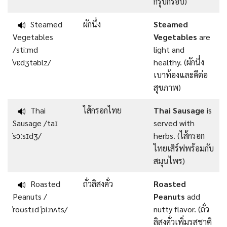
กรุบกรอบ)
Steamed
ผักนึ่ง
Steamed
🔊
Vegetables
Vegetables
are
/stiːmd
light and
ˈvɛdʒtəblz/
healthy. (ผักนึ่ง
เบาท้องและดีต่อ
สุขภาพ)
Thai
ไส้กรอกไทย
Thai Sausage
is
🔊
Sausage /taɪ
served with
ˈsɔːsɪdʒ/
herbs. (ไส้กรอก
ไทยเสิร์ฟพร้อมกับ
สมุนไพร)
Roasted
ถั่วลิสงคั่ว
Roasted
🔊
Peanuts /
Peanuts
add
ˈroʊstɪd ˈpiːnʌts/
nutty flavor. (ถั่ว
ลิสงคั่วเพิ่มรสชาติ