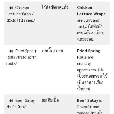
Chicken
ไก่ห่อผักกาดแก้ว
Chicken
🔊
Lettuce Wrap /
Lettuce Wraps
ˈtʃɪkɪn ˈlɛtɪs ræp/
are light and
tasty. (ไก่ห่อผัก
กาดแก้วเบาท้อง
และอร่อย)
Fried Spring
ปอเปี๊ยะทอด
Fried Spring
🔊
Rolls /fraɪd sprɪŋ
Rolls
are
roʊlz/
crunchy
appetizers. (ปอ
เปี๊ยะทอดกรอบ ใช้
เป็นอาหารเรียก
น้ำย่อย)
Beef Satay
สะเต๊ะเนื้อ
Beef Satay
is
🔊
/biːf səˈteɪ/
flavorful and
tender. (สะเต๊ะ