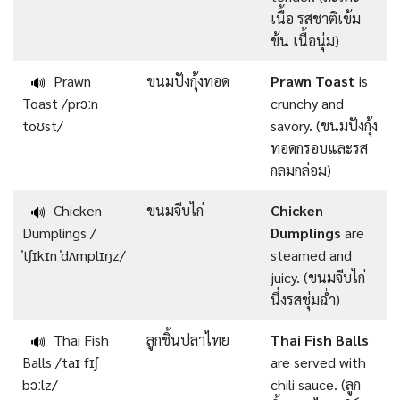
เนื้อ รสชาติเข้ม
ข้น เนื้อนุ่ม)
Prawn
ขนมปังกุ้งทอด
Prawn Toast
is
🔊
Toast /prɔːn
crunchy and
toʊst/
savory. (ขนมปังกุ้ง
ทอดกรอบและรส
กลมกล่อม)
Chicken
ขนมจีบไก่
Chicken
🔊
Dumplings /
Dumplings
are
ˈtʃɪkɪn ˈdʌmplɪŋz/
steamed and
juicy. (ขนมจีบไก่
นึ่งรสชุ่มฉ่ำ)
Thai Fish
ลูกชิ้นปลาไทย
Thai Fish Balls
🔊
Balls /taɪ fɪʃ
are served with
bɔːlz/
chili sauce. (ลูก