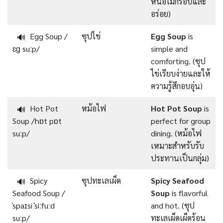
หน่อไม้กรอบและ
อร่อย)
Egg Soup /
ซุปไข่
Egg Soup
is
🔊
ɛɡ suːp/
simple and
comforting. (ซุป
ไข่เรียบง่ายและให้
ความรู้สึกอบอุ่น)
Hot Pot
หม้อไฟ
Hot Pot Soup
is
🔊
Soup /hɒt pɒt
perfect for group
suːp/
dining. (หม้อไฟ
เหมาะสำหรับรับ
ประทานเป็นกลุ่ม)
Spicy
ซุปทะเลเผ็ด
Spicy Seafood
🔊
Seafood Soup /
Soup
is flavorful
ˈspaɪsi ˈsiːfuːd
and hot. (ซุป
suːp/
ทะเลเผ็ดเผ็ดร้อน