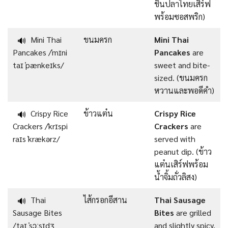
ชิ้นปลาไทยเสิร์ฟ
พร้อมซอสพริก)
Mini Thai
ขนมครก
Mini Thai
🔊
Pancakes /ˈmɪni
Pancakes
are
taɪ ˈpænkeɪks/
sweet and bite-
sized. (ขนมครก
หวานและพอดีคำ)
Crispy Rice
ข้าวแต๋น
Crispy Rice
🔊
Crackers /ˈkrɪspi
Crackers
are
raɪs ˈkrækərz/
served with
peanut dip. (ข้าว
แต๋นเสิร์ฟพร้อม
น้ำจิ้มถั่วลิสง)
Thai
ไส้กรอกอีสาน
Thai Sausage
🔊
Sausage Bites
Bites
are grilled
/taɪ ˈsɔːsɪdʒ
and slightly spicy.