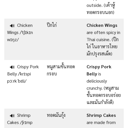
outside. (เต้าหู้
ทอดกรอบนอก)
Chicken
ปีกไก่
Chicken Wings
🔊
Wings /ˈtʃɪkɪn
are often spicy in
wɪŋz/
Thai cuisine. (ปีก
ไก่ ในอาหารไทย
มักปรุงรสเผ็ด)
Crispy Pork
หมูสามชั้นทอด
Crispy Pork
🔊
Belly /ˈkrɪspi
กรอบ
Belly
is
pɔːrk ˈbɛli/
deliciously
crunchy. (หมูสาม
ชั้นทอดกรอบอร่อย
และมันกำลังดี)
Shrimp
ทอดมันกุ้ง
Shrimp Cakes
🔊
Cakes /ʃrɪmp
are made from