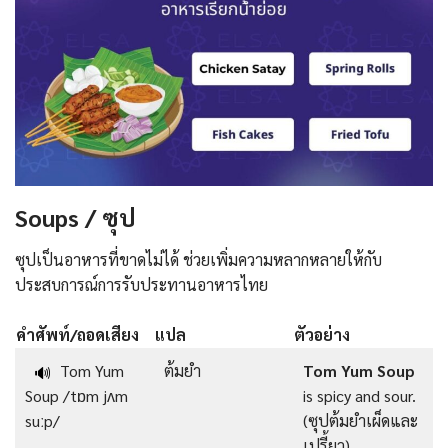
Soups / ซุป
ซุปเป็นอาหารที่ขาดไม่ได้ ช่วยเพิ่มความหลากหลายให้กับ
ประสบการณ์การรับประทานอาหารไทย
คำศัพท์/ถอดเสียง
แปล
ตัวอย่าง
Tom Yum
ต้มยำ
Tom Yum Soup
🔊
Soup /tɒm jʌm
is spicy and sour.
suːp/
(ซุปต้มยำเผ็ดและ
เปรี้ยว)