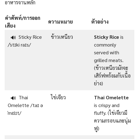
อาหารจานหลัก
คำศัพท์/การออก
ความหมาย
ตัวอย่าง
เสียง
Sticky Rice
ข้าวเหนียว
Sticky Rice
is
🔊
/ˈstɪki raɪs/
commonly
served with
grilled meats.
(ข้าวเหนียวมักจะ
เสิร์ฟพร้อมกับเนื้อ
ย่าง)
Thai
ไข่เจียว
Thai Omelette
🔊
Omelette /taɪ ə
is crispy and
ˈmɛlɪt/
fluffy. (ไข่เจียวมี
ความกรอบและนุ่ม
ฟู)