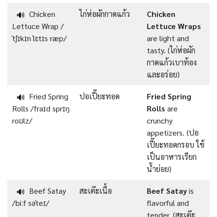
Chicken
ไก่ห่อผักกาดแก้ว
Chicken
🔊
Lettuce Wrap /
Lettuce Wraps
ˈtʃɪkɪn ˈlɛtɪs ræp/
are light and
tasty. (ไก่ห่อผัก
กาดแก้วเบาท้อง
และอร่อย)
Fried Spring
ปอเปี๊ยะทอด
Fried Spring
🔊
Rolls /fraɪd sprɪŋ
Rolls
are
roʊlz/
crunchy
appetizers. (ปอ
เปี๊ยะทอดกรอบ ใช้
เป็นอาหารเรียก
น้ำย่อย)
Beef Satay
สะเต๊ะเนื้อ
Beef Satay
is
🔊
/biːf səˈteɪ/
flavorful and
tender. (สะเต๊ะ