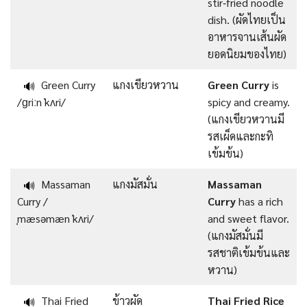
stir‑fried noodle
dish. (ผัดไทยเป็น
อาหารจานเส้นผัด
ยอดนิยมของไทย)
Green Curry
แกงเขียวหวาน
Green Curry
is
🔊
/ɡriːn ˈkʌri/
spicy and creamy.
(แกงเขียวหวานมี
รสเผ็ดและกะทิ
เข้มข้น)
Massaman
แกงมัสมั่น
Massaman
🔊
Curry /
Curry
has a rich
ˌmæsəmæn ˈkʌri/
and sweet flavor.
(แกงมัสมั่นมี
รสชาติเข้มข้นและ
หวาน)
Thai Fried
ข้าวผัด
Thai Fried Rice
🔊