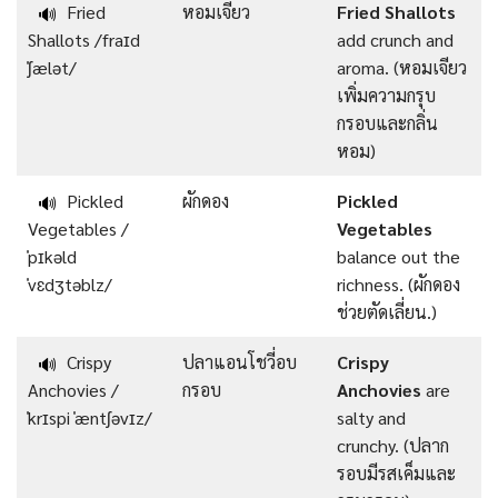
Fried
หอมเจียว
Fried Shallots
🔊
Shallots /fraɪd
add crunch and
ˈʃælət/
aroma. (หอมเจียว
เพิ่มความกรุบ
กรอบและกลิ่น
หอม)
Pickled
ผักดอง
Pickled
🔊
Vegetables /
Vegetables
ˈpɪkəld
balance out the
ˈvɛdʒtəblz/
richness. (ผักดอง
ช่วยตัดเลี่ยน.)
Crispy
ปลาแอนโชวี่อบ
Crispy
🔊
Anchovies /
กรอบ
Anchovies
are
ˈkrɪspi ˈæntʃəvɪz/
salty and
crunchy. (ปลาก
รอบมีรสเค็มและ