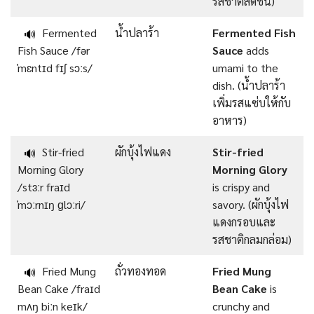
รสชาติสดชื่น)
Fermented
น้ำปลาร้า
Fermented Fish
🔊
Fish Sauce /fər
Sauce
adds
ˈmɛntɪd fɪʃ sɔːs/
umami to the
dish. (น้ำปลาร้า
เพิ่มรสแซ่บให้กับ
อาหาร)
Stir-fried
ผักบุ้งไฟแดง
Stir-fried
🔊
Morning Glory
Morning Glory
/stɜːr fraɪd
is crispy and
ˈmɔːrnɪŋ ɡlɔːri/
savory. (ผักบุ้งไฟ
แดงกรอบและ
รสชาติกลมกล่อม)
Fried Mung
ถั่วทองทอด
Fried Mung
🔊
Bean Cake /fraɪd
Bean Cake
is
mʌŋ biːn keɪk/
crunchy and