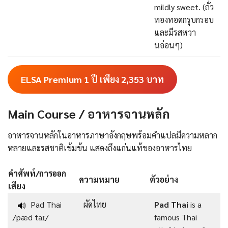
mildly sweet. (ถั่ว
ทองทอดกรุบกรอบ
และมีรสหวา
นอ่อนๆ)
ELSA Premium 1 ปี เพียง 2,353
บาท
Main Course / อาหารจานหลัก
อาหารจานหลักในอาหารภาษาอังกฤษพร้อมคําแปลมีความหลาก
หลายและรสชาติเข้มข้น แสดงถึงแก่นแท้ของอาหารไทย
คำศัพท์/การออก
ความหมาย
ตัวอย่าง
เสียง
Pad Thai
ผัดไทย
Pad Thai
is a
🔊
/pæd taɪ/
famous Thai