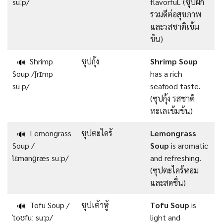
suːp/
flavorful. (ซุปผัก
รวมดีต่อสุขภาพ
และรสชาติเข้ม
ข้น)
Shrimp
ซุปกุ้ง
Shrimp Soup
🔊
Soup /ʃrɪmp
has a rich
suːp/
seafood taste.
(ซุปกุ้ง รสชาติ
ทะเลเข้มข้น)
Lemongrass
ซุปตะไคร้
Lemongrass
🔊
Soup /
Soup
is aromatic
ˈlɛmənɡræs suːp/
and refreshing.
(ซุปตะไคร้หอม
และสดชื่น)
Tofu Soup /
ซุปเต้าหู้
Tofu Soup
is
🔊
ˈtoʊfuː suːp/
light and