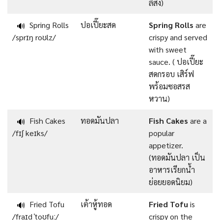
ลิสง)
Spring Rolls
ปอเปี๊ยะสด
Spring Rolls
are
🔊
/sprɪŋ roʊlz/
crispy and served
with sweet
sauce. ( ปอเปี๊ยะ
สดกรอบ เสิร์ฟ
พร้อมซอสรส
หวาน)
Fish Cakes
ทอดมันปลา
Fish Cakes
are a
🔊
/fɪʃ keɪks/
popular
appetizer.
(ทอดมันปลา เป็น
อาหารเรียกน้ำ
ย่อยยอดนิยม)
Fried Tofu
เต้าหู้ทอด
Fried Tofu
is
🔊
/fraɪd ˈtoʊfuː/
crispy on the