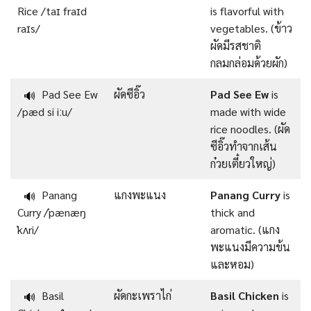
Rice /taɪ fraɪd
is flavorful with
raɪs/
vegetables. (ข้าว
ผัดมีรสชาติ
กลมกล่อมด้วยผัก)
Pad See Ew
ผัดซีอิ๊ว
Pad See Ew
is
🔊
/pæd si iːu/
made with wide
rice noodles. (ผัด
ซีอิ๊วทำจากเส้น
ก๋วยเตี๋ยวใหญ่)
Panang
แกงพะแนง
Panang Curry
is
🔊
Curry /ˈpænæŋ
thick and
ˈkʌri/
aromatic. (แกง
พะแนงมีความข้น
และหอม)
Basil
ผัดกะเพราไก่
Basil Chicken
is
🔊