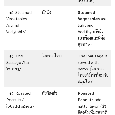
กรุบกรอบ)
Steamed
ผักนึ่ง
Steamed
🔊
Vegetables
Vegetables
are
/stiːmd
light and
ˈvɛdʒtəblz/
healthy. (ผักนึ่ง
เบาท้องและดีต่อ
สุขภาพ)
Thai
ไส้กรอกไทย
Thai Sausage
is
🔊
Sausage /taɪ
served with
ˈsɔːsɪdʒ/
herbs. (ไส้กรอก
ไทยเสิร์ฟพร้อมกับ
สมุนไพร)
Roasted
ถั่วลิสงคั่ว
Roasted
🔊
Peanuts /
Peanuts
add
ˈroʊstɪd ˈpiːnʌts/
nutty flavor. (ถั่ว
ลิสงคั่วเพิ่มรสชาติ