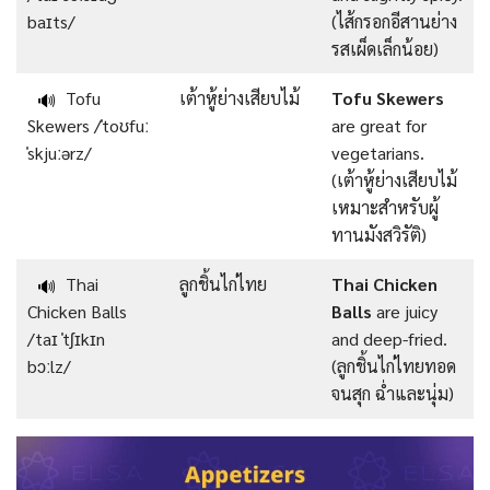
baɪts/
(ไส้กรอกอีสานย่าง
รสเผ็ดเล็กน้อย)
Tofu
เต้าหู้ย่างเสียบไม้
Tofu Skewers
🔊
Skewers /ˈtoʊfuː
are great for
ˈskjuːərz/
vegetarians.
(เต้าหู้ย่างเสียบไม้
เหมาะสำหรับผู้
ทานมังสวิรัติ)
Thai
ลูกชิ้นไก่ไทย
Thai Chicken
🔊
Chicken Balls
Balls
are juicy
/taɪ ˈtʃɪkɪn
and deep-fried.
bɔːlz/
(ลูกชิ้นไก่ไทยทอด
จนสุก ฉ่ำและนุ่ม)