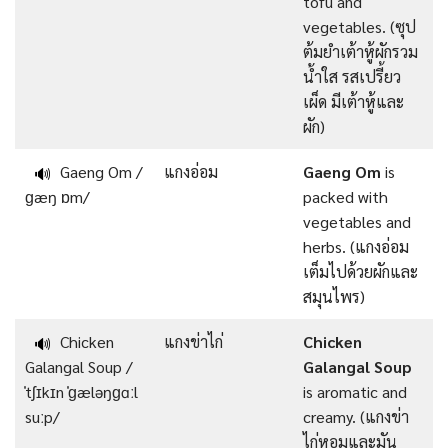
tofu and
vegetables. (ซุป
ต้มยำเต้าหู้ผักรวม
น้ำใส รสเปรี้ยว
เผ็ด มีเต้าหู้และ
ผัก)
Gaeng Om /
แกงอ่อม
Gaeng Om
is
🔊
ɡæŋ ɒm/
packed with
vegetables and
herbs. (แกงอ่อม
เต็มไปด้วยผักและ
สมุนไพร)
Chicken
แกงข่าไก่
Chicken
🔊
Galangal Soup /
Galangal Soup
ˈtʃɪkɪn ˈɡæləŋɡɑːl
is aromatic and
suːp/
creamy. (แกงข่า
ไก่หอมและมัน