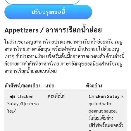
ปรับปรุงตอนนี้
Appetizers / อาหารเรียกน้ำย่อย
ในส่วนของเมนูอาหารไทยประเภทอาหารเรียกน้ำย่อยหรือ เมนู
อาหารไทย ภาษาอังกฤษ พร้อมคำอ่าน มักประกอบไปด้วยเมนู
เบาๆ รับประทานง่าย เพื่อเริ่มต้นมื้ออาหารอย่างลงตัว ด้านล่างนี้
คือรายการคําศัพท์อาหารไทย ภาษาอังกฤษยอดนิยมสำหรับเมนู
อาหารเรียกน้ำย่อยแบบไทย
คำศัพท์/ถอดเสียง
แปล
ตัวอย่าง
Chicken
สะเต๊ะไก่
Chicken Satay
is
🔊
Satay /ˈtʃɪkɪn sə
grilled with
ˈteɪ/
peanut sauce.
(ไก่สะเต๊ะย่าง
เสิร์ฟพร้อมซอสถั่ว