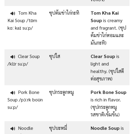
Tom Kha
ซุปต้มข่าไก่กะทิ
Tom Kha Kai
🔊
Kai Soup /tɒm
Soup
is creamy
kɑː kaɪ suːp/
and fragrant. (ซุป
ต้มข่าไก่หอมและ
มันกะทิ)
Clear Soup
ซุปใส
Clear Soup
is
🔊
/klɪr suːp/
light and
healthy. (ซุปใสดี
ต่อสุขภาพ)
Pork Bone
ซุปกระดูกหมู
Pork Bone Soup
🔊
Soup /pɔːrk boʊn
is rich in flavor.
suːp/
(ซุปกระดูกหมู
รสชาติเข้มข้น)
Noodle
ซุปบะหมี่
Noodle Soup
is
🔊