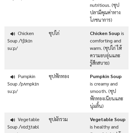
nutritious. (ซุป
ปลามีคุณค่าทาง
โภชนาการ)
Chicken
ซุปไก่
Chicken Soup
is
🔊
Soup /ˈtʃɪkɪn
comforting and
suːp/
warm. (ซุปไก่ ให้
ความอบอุ่นและ
รู้สึกสบาย)
Pumpkin
ซุปฟักทอง
Pumpkin Soup
🔊
Soup /ˈpʌmpkɪn
is creamy and
suːp/
smooth. (ซุป
ฟักทองเนียนและ
นุ่มลิ้น)
Vegetable
ซุปผักรวม
Vegetable Soup
🔊
Soup /ˈvɛdʒtəbl
is healthy and