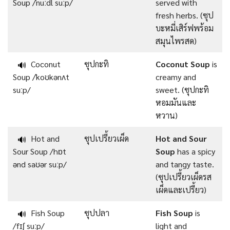
Soup /ˈnuːdl suːp/
served with
fresh herbs. (ซุป
บะหมี่เสิร์ฟพร้อม
สมุนไพรสด)
Coconut
ซุปกะทิ
Coconut Soup
is
🔊
Soup /ˈkoʊkənʌt
creamy and
suːp/
sweet. (ซุปกะทิ
หอมมันและ
หวาน)
Hot and
ซุปเปรี้ยวเผ็ด
Hot and Sour
🔊
Sour Soup /hɒt
Soup
has a spicy
ənd saʊər suːp/
and tangy taste.
(ซุปเปรี้ยวเผ็ดรส
เผ็ดและเปรี้ยว)
Fish Soup
ซุปปลา
Fish Soup
is
🔊
/fɪʃ suːp/
light and