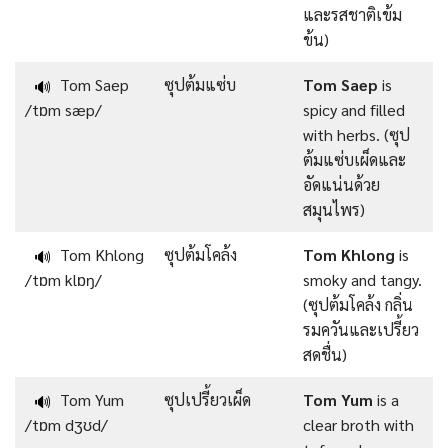
และรสชาติเข้ม
ข้น)
Tom Saep
ซุปต้มแซ่บ
Tom Saep
is
🔊
/tɒm sæp/
spicy and filled
with herbs. (ซุป
ต้มแซ่บเผ็ดและ
อัดแน่นด้วย
สมุนไพร)
Tom Khlong
ซุปต้มโคล้ง
Tom Khlong
is
🔊
/tɒm klɒŋ/
smoky and tangy.
(ซุปต้มโคล้ง กลิ่น
รมควันและเปรี้ยว
สดชื่น)
Tom Yum
ซุปเปรี้ยวเผ็ด
Tom Yum
is a
🔊
/tɒm dʒʊd/
clear broth with