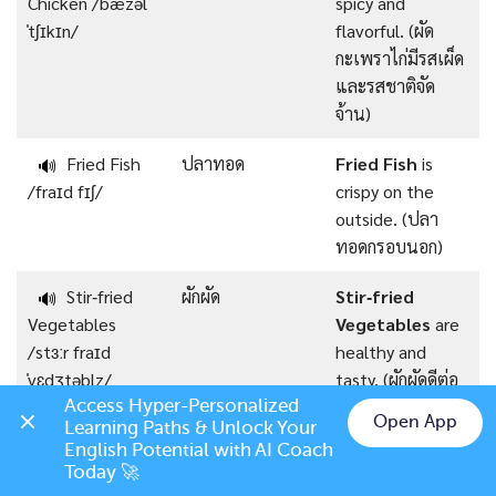
Chicken /ˈbæzəl
spicy and
ˈtʃɪkɪn/
flavorful. (ผัด
กะเพราไก่มีรสเผ็ด
และรสชาติจัด
จ้าน)
Fried Fish
ปลาทอด
Fried Fish
is
🔊
/fraɪd fɪʃ/
crispy on the
outside. (ปลา
ทอดกรอบนอก)
Stir‑fried
ผักผัด
Stir‑fried
🔊
Vegetables
Vegetables
are
/stɜːr fraɪd
healthy and
ˈvɛdʒtəblz/
tasty. (ผักผัดดีต่อ
สุขภาพและอร่อย)
Access Hyper-Personalized 
Open App
Learning Paths & Unlock Your 
Chat on LINE
English Potential with AI Coach 
Grilled Pork
หมูย่าง
Grilled Pork
is
🔊
Today 🚀
/ɡrɪld pɔːrk/
juicy and