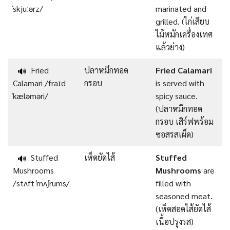
ˈskjuːərz/
marinated and
grilled. (ไก่เสียบ
ไม้หมักเครื่องเทศ
แล้วย่าง)
Fried
ปลาหมึกทอด
Fried Calamari
🔊
Calamari /fraɪd
กรอบ
is served with
ˈkæləməri/
spicy sauce.
(ปลาหมึกทอด
กรอบ เสิร์ฟพร้อม
ซอสรสเผ็ด)
Stuffed
เห็ดยัดไส้
Stuffed
🔊
Mushrooms
Mushrooms
are
/stʌft ˈmʌʃrums/
filled with
seasoned meat.
(เห็ดสอดไส้ยัดไส้
เนื้อปรุงรส)