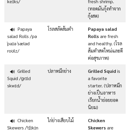
keɪks/
fresh shrimp.
(ทอดมันกุ้งทำจาก
กุ้งสด)
Papaya
โรลสลัดส้มตำ
Papaya salad
🔊
salad Rolls /pə
Rolls
are fresh
ˈpaɪə ˈsæləd
and healthy. (โรล
roʊlz/
ส้มตำสดใหม่และดี
ต่อสุขภาพ)
Grilled
ปลาหมึกย่าง
Grilled Squid
is
🔊
Squid /ɡrɪld
a favorite
skwɪd/
starter. (ปลาหมึก
ย่างเป็นอาหาร
เรียกน้ำย่อยยอด
นิยม)
Chicken
ไก่ย่างเสียบไม้
Chicken
🔊
Skewers /ˈtʃɪkɪn
Skewers
are