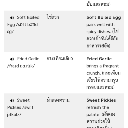
มันและหอม)
Soft Boiled
ไข่ลวก
Soft Boiled Egg
🔊
Egg /sɒft bɔɪld
pairs well with
ɛɡ/
spicy dishes. (ไข่
ลวกเข้ากันได้ดีกับ
อาหารรสจัด)
Fried Garlic
กระเทียมเจียว
Fried Garlic
🔊
/fraɪd ˈɡɑːrlɪk/
brings a fragrant
crunch. (กระเทียม
เจียวให้ความกรุบ
กรอบและหอม)
Sweet
ผักดองหวาน
Sweet Pickles
🔊
Pickles /swiːt
refresh the
ˈpɪkəlz/
palate. (ผักดอง
หวานช่วยให้