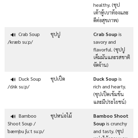
healthy. (ซุป
เต้าหู้เบาท้องและ
ดีต่อสุขภาพ)
Crab Soup
ซุปปู
Crab Soup
is
🔊
/kræb suːp/
savory and
flavorful. (ซุปปู
เค็มมันและรสชาติ
จัดจ้าน)
Duck Soup
ซุปเป็ด
Duck Soup
is
🔊
/dʌk suːp/
rich and hearty.
(ซุปเป็ดเข้มข้น
และมีประโยชน์)
Bamboo
ซุปหน่อไม้
Bamboo Shoot
🔊
Shoot Soup /
Soup
is crunchy
ˈbæmˌbu ʃuːt suːp/
and tasty. (ซุป