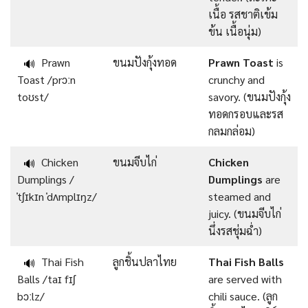
เนื้อ รสชาติเข้ม
ข้น เนื้อนุ่ม)
Prawn
ขนมปังกุ้งทอด
Prawn Toast
is
🔊
Toast /prɔːn
crunchy and
toʊst/
savory. (ขนมปังกุ้ง
ทอดกรอบและรส
กลมกล่อม)
Chicken
ขนมจีบไก่
Chicken
🔊
Dumplings /
Dumplings
are
ˈtʃɪkɪn ˈdʌmplɪŋz/
steamed and
juicy. (ขนมจีบไก่
นึ่งรสชุ่มฉ่ำ)
Thai Fish
ลูกชิ้นปลาไทย
Thai Fish Balls
🔊
Balls /taɪ fɪʃ
are served with
bɔːlz/
chili sauce. (ลูก