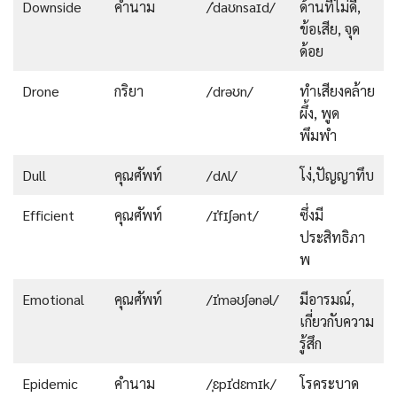
Downside
คำนาม
/ˈdaʊnsaɪd/
ด้านที่ไม่ดี,
ข้อเสีย, จุด
ด้อย
Drone
กริยา
/drəʊn/
ทำเสียงคล้าย
ผึ้ง, พูด
พึมพำ
Dull
คุณศัพท์
/dʌl/
โง่,ปัญญาทึบ
Efficient
คุณศัพท์
/ɪˈfɪʃənt/
ซึ่งมี
ประสิทธิภา
พ
Emotional
คุณศัพท์
/ɪˈməʊʃənəl/
มีอารมณ์,
เกี่ยวกับความ
รู้สึก
Epidemic
คำนาม
/ˌɛpɪˈdɛmɪk/
โรคระบาด