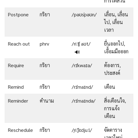
การไต่สวน
Postpone
กริยา
/pəʊsˈpəʊn/
เลื่อน, เลื่อน
ไป, เลื่อน
เวลา
Reach out
phrv
/riːʧ aʊt/
ยื่นออกไป,
เอื้อมมือออก
🔊
Require
กริยา
/rɪˈkwaɪə/
ต้องการ,
ประสงค์
Remind
กริยา
/rɪˈmaɪnd/
เตือน
Reminder
คำนาม
/rɪˈmaɪndə/
สิ่งเตือนใจ,
การแจ้ง
เตือน
Reschedule
กริยา
/ˌriːˈʃɛdjuːl/
จัดตาราง
เวลาใหม่