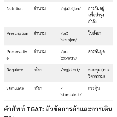
Nutrition
คำนาม
/njuːˈtrɪʃən/
การกินอยู่
เพื่อบำรุง
กำลัง
Prescription
คำนาม
/prɪ
ใบสั่งยา
ˈskrɪpʃən/
Preservativ
คำนาม
/prɪ
สารกันบูด
e
ˈzɜːvətɪv/
Regulate
กริยา
/ˈrɛɡjʊleɪt/
ควบคุม (ทาง
วิศวกรรม)
Stimulate
กริยา
/
กระตุ้น
ˈstɪmjʊleɪt/
คำศัพท์ TGAT: หัวข้อการค้าและการเดิน
ทาง