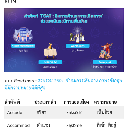
>>> Read more:
รวบรวม 150+ คําคมการเดินทาง ภาษาอังกฤษ
ที่มีความหมายที่ดีที่สุด
คำศัพท์
ประเภทคำ
การถอดเสียง
ความหมาย
Accede
กริยา
/əkˈsiːd/
เห็นด้วย
Accommod
คำนาม
/əˌkɒmə
ที่พัก, ที่อยู่