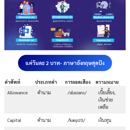
แค่วันละ 2 บาท- ภาษาอังกฤษสุดปัง
คำศัพท์
ประเภทคำ
การถอดเสียง
ความหมาย
Allowance
คำนาม
/əˈlaʊəns/
เบี้ยเลี้ยง,
เงินช่วย
เหลือ
Capital
คำนาม
/ˈkæpɪtl/
เงินทุน