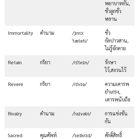
พยาบาทกัน,
ชั่วลูกชั่ว
หลาน
Immortality
คำนาม
/ˌɪmɔː
ชั่ว
ˈtæləti/
กัลปาวสาน,
ไม่รู้จักตาย
Retain
กริยา
/rɪˈteɪn/
รักษา
ไว้,สงวนไว้
Revere
กริยา
/rɪˈvɪə/
ความเคารพ
ยำเกรง,
เคารพนับถือ
Rivalry
คำนาม
/ˈraɪvəlri/
การแข่งขัน
กัน
Sacred
คุณศัพท์
/ˈseɪkrɪd/
ศักดิ์สิทธิ์