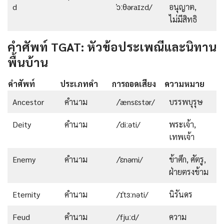
d
ˈɔːθəraɪzd/
อนุญาต,
ไม่มีสิทธิ
คำศัพท์ TGAT: หัวข้อประเพณีและนิทาน
พื้นบ้าน
คำศัพท์
ประเภทคำ
การถอดเสียง
ความหมาย
Ancestor
คำนาม
/ˈænsɛstər/
บรรพบุรุษ
Deity
คำนาม
/ˈdiːəti/
พระเจ้า,
เทพเจ้า
Enemy
คำนาม
/ˈɛnəmi/
ข้าศึก, ศัตรู,
ฝ่ายตรงข้าม
Eternity
คำนาม
/ɪˈtɜːnəti/
นิรันดร
Feud
คำนาม
/fjuːd/
ความ