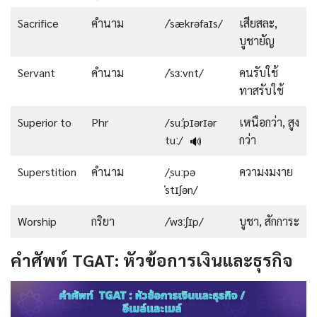
Sacrifice
คำนาม
/ˈsækrəfaɪs/
เสียสละ,
บูชายัญ
Servant
คำนาม
/ˈsɜːvnt/
คนรับใช้
ทาสรับใช้
Superior to
Phr
/suːˈpɪərɪər
เหนือกว่า, สูง
tuː/
กว่า
🔊
Superstition
คำนาม
/ˌsuːpə
ความงมงาย
ˈstɪʃən/
Worship
กริยา
/ˈwɜːʃɪp/
บูชา, สักการะ
คำศัพท์ TGAT: หัวข้อการเงินและธุรกิจ