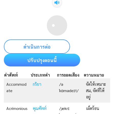
ดำเนินการต่อ
ปรับปรุงตอนนี้
คำศัพท์
ประเภทคำ
การถอดเสียง
ความหมาย
Accommod
กริยา
/ə
จัดให้เหมาะ
ate
ˈkɒmədeɪt/
สม, จัดที่ให้
อยู่
Acrimonious
คุณศัพท์
/ˌækrɪ
เผ็ดร้อน