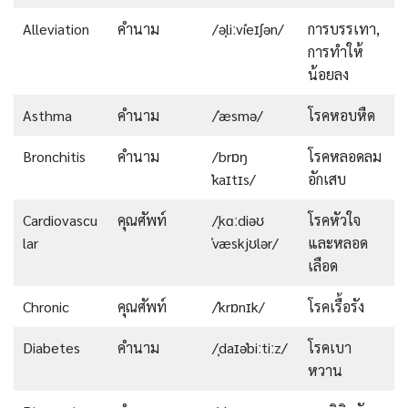
Alleviation
คำนาม
/əˌliːviˈeɪʃən/
การบรรเทา,
การทำให้
น้อยลง
Asthma
คำนาม
/ˈæsmə/
โรคหอบหืด
Bronchitis
คำนาม
/brɒŋ
โรคหลอดลม
ˈkaɪtɪs/
อักเสบ
Cardiovascu
คุณศัพท์
/ˌkɑːdiəʊ
โรคหัวใจ
lar
ˈvæskjʊlər/
และหลอด
เลือด
Chronic
คุณศัพท์
/ˈkrɒnɪk/
โรคเรื้อรัง
Diabetes
คำนาม
/ˌdaɪəˈbiːtiːz/
โรคเบา
หวาน