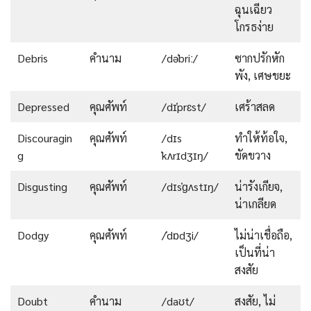
ฉุนเฉียว
โกรธง่าย
Debris
คำนาม
/dəˈbriː/
ซากปรักหัก
พัง, เศษขยะ
Depressed
คุณศัพท์
/dɪˈprɛst/
เศร้าสลด
Discouragin
คุณศัพท์
/dɪs
ทำให้ท้อใจ,
g
ˈkʌrɪdʒɪŋ/
ขัดขวาง
Disgusting
คุณศัพท์
/dɪsˈɡʌstɪŋ/
น่ารังเกียจ,
น่าเกลียด
Dodgy
คุณศัพท์
/ˈdɒdʒi/
ไม่น่าเชื่อถือ,
เป็นที่น่า
สงสัย
Doubt
คำนาม
/daʊt/
สงสัย, ไม่