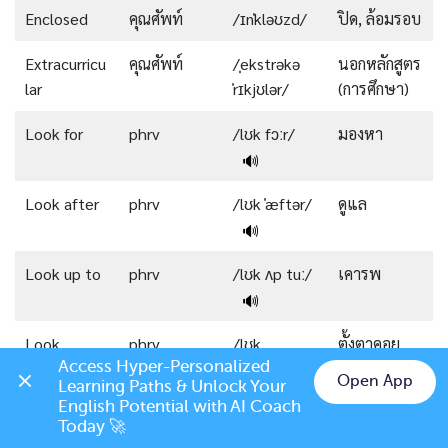
Enclosed
คุณศัพท์
/ɪnˈkləʊzd/
ปิด, ล้อมรอบ
Extracurricu
คุณศัพท์
/ˌekstrəkə
นอกหลักสูตร
lar
ˈrɪkjʊlər/
(การศึกษา)
Look for
phrv
/lʊk fɔːr/
มองหา
🔊
Look after
phrv
/lʊk ˈæftər/
ดูแล
🔊
Look up to
phrv
/lʊk ʌp tuː/
เคารพ
🔊
Look
phrv
/lʊk
ตั้งตาคอย
Access Hyper-Personalized 
forward to
ˈfɔːrwərd
Open App
Learning Paths & Unlock Your 
tuː/
🔊
Chat on LINE
English Potential with AI Coach 
Today 🚀
Diabetes
คำนาม
/ˌdaɪəˈbiːtiːz/
โรคเบา