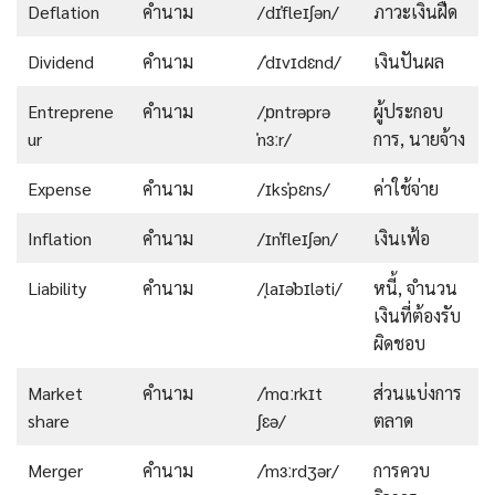
Deflation
คำนาม
/dɪˈfleɪʃən/
ภาวะเงินฝืด
Dividend
คำนาม
/ˈdɪvɪdɛnd/
เงินปันผล
Entreprene
คำนาม
/ˌɒntrəprə
ผู้ประกอบ
ur
ˈnɜːr/
การ, นายจ้าง
Expense
คำนาม
/ɪksˈpɛns/
ค่าใช้จ่าย
Inflation
คำนาม
/ɪnˈfleɪʃən/
เงินเฟ้อ
Liability
คำนาม
/ˌlaɪəˈbɪləti/
หนี้, จำนวน
เงินที่ต้องรับ
ผิดชอบ
Market
คำนาม
/ˈmɑːrkɪt
ส่วนแบ่งการ
share
ʃɛə/
ตลาด
Merger
คำนาม
/ˈmɜːrdʒər/
การควบ