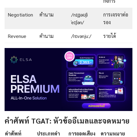
กิจการ
Negotiation
คำนาม
/nɪˌɡəʊʃi
การเจรจาต่อ
ˈeɪʃən/
รอง
Revenue
คำนาม
/ˈrɛvənjuː/
รายได้
คำศัพท์ TGAT: หัวข้ออีเมลและจดหมาย
คำศัพท์
ประเภทคำ
การถอดเสียง
ความหมาย