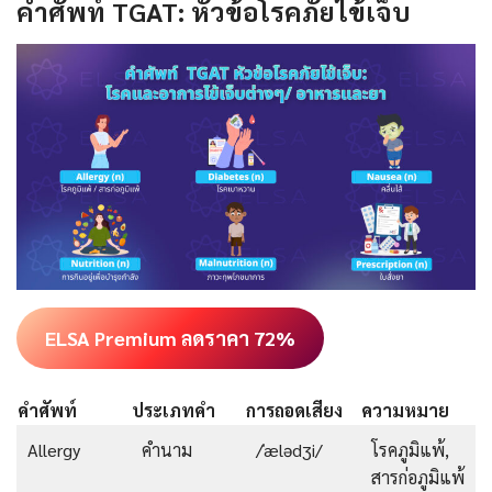
คำศัพท์ TGAT: หัวข้อโรคภัยไข้เจ็บ
ELSA Premium ลดราคา 72%
คำศัพท์
ประเภทคำ
การถอดเสียง
ความหมาย
Allergy
คำนาม
/ˈælədʒi/
โรคภูมิแพ้,
สารก่อภูมิแพ้