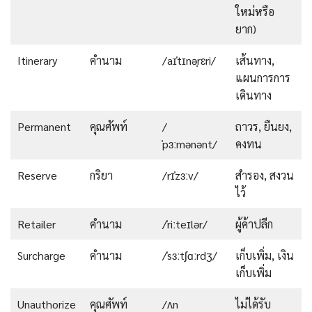
ใหม่หรือ
ยาก)
Itinerary
คำนาม
/aɪˈtɪnəˌrɛri/
เส้นทาง,
แผนการการ
เดินทาง
Permanent
คุณศัพท์
/
ถาวร, ยืนยง,
ˈpɜːmənənt/
คงทน
Reserve
กริยา
/rɪˈzɜːv/
สำรอง, สงวน
ไว้
Retailer
คำนาม
/ˈriːteɪlər/
ผู้ค้าปลีก
Surcharge
คำนาม
/ˈsɜːtʃɑːrdʒ/
เก็บเพิ่ม, เงิน
เก็บเพิ่ม
Unauthorize
คุณศัพท์
/ʌn
ไม่ได้รับ