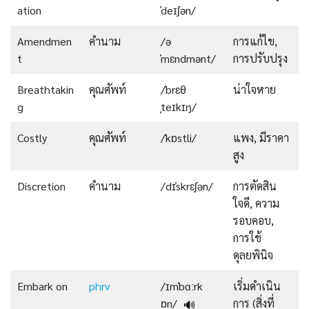
ation
ˈdeɪʃən/
Amendmen
คำนาม
/ə
การแก้ไข,
t
ˈmɛndmənt/
การปรับปรุง
Breathtakin
คุณศัพท์
/ˈbrɛθ
น่าใจหาย
g
ˌteɪkɪŋ/
Costly
คุณศัพท์
/ˈkɒstli/
แพง, มีราคา
สูง
Discretion
คำนาม
/dɪˈskrɛʃən/
การตัดสิน
ใจดี, ความ
รอบคอบ,
การใช้
ดุลยพินิจ
Embark on
phrv
/ɪmˈbɑːrk
เริ่มดำเนิน
ɒn/
การ (สิ่งที่
🔊