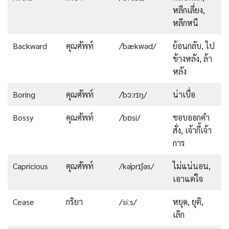
หลีกเลี่ยง,
หลีกหนี
Backward
คุณศัพท์
/ˈbækwəd/
ย้อนกลับ, ไป
ข้างหลัง, ล้า
หลัง
Boring
คุณศัพท์
/ˈbɔːrɪŋ/
น่าเบื่อ
Bossy
คุณศัพท์
/ˈbɒsi/
ชอบออกคำ
สั่ง, เจ้ากี้เจ้า
การ
Capricious
คุณศัพท์
/kəˈprɪʃəs/
ไม่แน่นอน,
เอาแต่ใจ
Cease
กริยา
/siːs/
หยุด, ยุติ,
เลิก