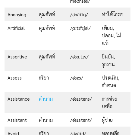
ˈməʊnɪəs/
Annoying
คุณศัพท์
/əˈnɔɪɪŋ/
ทำให้โกรธ
Artificial
คุณศัพท์
/ˌɑːtɪˈfɪʃəl/
เทียม,
ปลอม, ไม่
แท้
Assertive
คุณศัพท์
/əˈsɜːtɪv/
ยืนยัน,
รุกราน
Assess
กริยา
/əˈsɛs/
ประเมิน,
กำหนด
Assistance
คำนาม
/əˈsɪstəns/
การช่วย
เหลือ
Assistant
คำนาม
/əˈsɪstənt/
ผู้ช่วย
Avoid
กริยา
/əˈvɔɪd/
หลบหลีก,