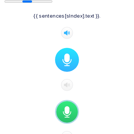
{{ sentences[sIndex].text }}.