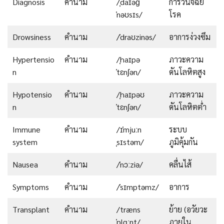
Diagnosis
คำนาม
/ˌdaɪəɡ
การวินิจฉัย
ˈnəʊsɪs/
โรค
Drowsiness
คำนาม
/ˈdraʊzinəs/
อาการง่วงซึม
Hypertensio
คำนาม
/ˌhaɪpə
ภาวะความ
n
ˈtɛnʃən/
ดันโลหิตสูง
Hypotensio
คำนาม
/ˌhaɪpəʊ
ภาวะความ
n
ˈtɛnʃən/
ดันโลหิตต่ำ
Immune
คำนาม
/ɪˈmjuːn
ระบบ
system
ˌsɪstəm/
ภูมิคุ้มกัน
Nausea
คำนาม
/ˈnɔːziə/
คลื่นไส้
Symptoms
คำนาม
/ˈsɪmptəmz/
อาการ
Transplant
คำนาม
/træns
ย้าย (อวัยวะ
ˈplɑːnt/
ภายใน