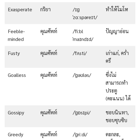
Exasperate
กริยา
/ɪɡ
ทำให้โมโห
ˈzɑːspəreɪt/
Feeble-
คุณศัพท์
/ˈfiːbl
ปัญญาอ่อน
minded
ˈmaɪndɪd/
Fusty
คุณศัพท์
/ˈfʌsti/
เก่าแก่, คร่ำ
ครึ
Goalless
คุณศัพท์
/ˈɡəʊləs/
ซึ่งไม่
สามารถทำ
ประตู
(คะแนน) ได้
Gossipy
คุณศัพท์
/ˈɡɒsɪpi/
ชอบนินทา,
ชอบซุบซิบ
Greedy
คุณศัพท์
/ˈɡriːdi/
ตะกละ,