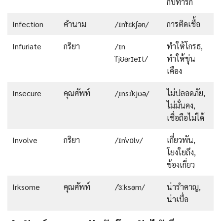
กับทารก
Infection
คำนาม
/ɪnˈfɛkʃən/
การติดเชื้อ
Infuriate
กริยา
/ɪn
ทำให้โกรธ,
ˈfjʊərɪeɪt/
ทำให้ขุ่น
เคือง
Insecure
คุณศัพท์
/ˌɪnsɪˈkjʊə/
ไม่ปลอดภัย,
ไม่มั่นคง,
เชื่อถือไม่ได้
Involve
กริยา
/ɪnˈvɒlv/
เกี่ยวพัน,
โยงใยถึง,
ข้องเกี่ยว
Irksome
คุณศัพท์
/ˈɜːksəm/
น่ารำคาญ,
น่าเบื่อ