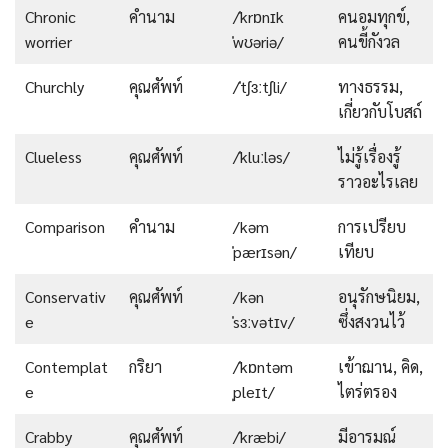
Chronic
คำนาม
/ˈkrɒnɪk
คนอมทุกข์,
worrier
ˈwʊəriə/
คนขี้กังวล
Churchly
คุณศัพท์
/ˈtʃɜːtʃli/
ทางธรรม,
เกี่ยวกับโบสถ์
Clueless
คุณศัพท์
/ˈkluːləs/
ไม่รู้เรื่องรู้
ราวอะไรเลย
Comparison
คำนาม
/kəm
การเปรียบ
ˈpærɪsən/
เทียบ
Conservativ
คุณศัพท์
/kən
อนุรักษนิยม,
e
ˈsɜːvətɪv/
ซึ่งสงวนไว้
Contemplat
กริยา
/ˈkɒntəm
เข้าฌาน, คิด,
e
ˌpleɪt/
ไตร่ตรอง
Crabby
คุณศัพท์
/ˈkræbi/
มีอารมณ์