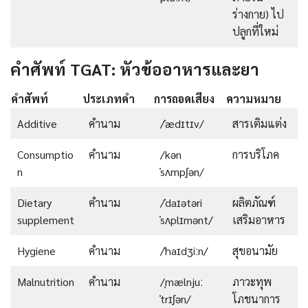
ร่างกาย) ไป
ปลูกที่ใหม่
คำศัพท์ TGAT: หัวข้ออาหารและยา
คำศัพท์
ประเภทคำ
การถอดเสียง
ความหมาย
Additive
คำนาม
/ˈædɪtɪv/
สารเติมแต่ง
Consumptio
คำนาม
/kən
การบริโภค
n
ˈsʌmpʃən/
Dietary
คำนาม
/ˈdaɪətəri
ผลิตภัณฑ์
supplement
ˈsʌplɪmənt/
เสริมอาหาร
Hygiene
คำนาม
/ˈhaɪdʒiːn/
สุขอนามัย
Malnutrition
คำนาม
/ˌmælnjuː
ภาวะทุพ
ˈtrɪʃən/
โภชนาการ