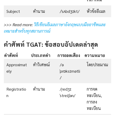
Subject
คำนาม
/ˈsʌbdʒɪkt/
หัวข้ออีเมล
>>> Read more:
วิธีเขียนอีเมลภาษาอังกฤษแบบมืออาชีพและ
เหมาะสำหรับทุกสถานการณ์
คำศัพท์ TGAT: ข้อสอบอัปเดตล่าสุด
คำศัพท์
ประเภทคำ
การถอดเสียง
ความหมาย
Approximat
คำวิเศษณ์
/ə
โดยประมาณ
ely
ˈprɒksɪmətli
/
Registratio
คำนาม
/ˌredʒɪ
การจด
n
ˈstreɪʃən/
ทะเบียน,
การลง
ทะเบียน