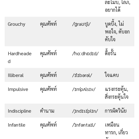
ละโมบ, โลภ,
อยากได้
Grouchy
คุณศัพท์
/ˈɡraʊtʃi/
บูดบึ้ง, ไม่
พอใจ, คับอก
คับใจ
Hardheade
คุณศัพท์
/ˈhɑːdhɛdɪd/
ดื้อรั้น
d
Illiberal
คุณศัพท์
/ɪˈlɪbərəl/
ใจแคบ
Impulsive
คุณศัพท์
/ɪmˈpʌlsɪv/
แรงกระตุ้น,
สิ่งกระตุ้นใจ
Indiscipline
คำนาม
/ˌɪndɪsɪˈplɪn/
การผิดวินัย
Infantile
คุณศัพท์
/ˈɪnfəntaɪl/
เหมือน
ทารก, เกี่ยว