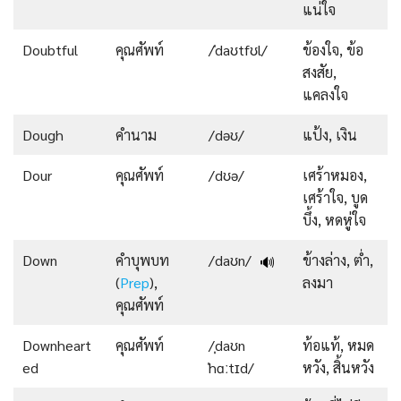
แน่ใจ
Doubtful
คุณศัพท์
/ˈdaʊtfʊl/
ข้องใจ, ข้อ
สงสัย,
แคลงใจ
Dough
คำนาม
/dəʊ/
แป้ง, เงิน
Dour
คุณศัพท์
/dʊə/
เศร้าหมอง,
เศร้าใจ, บูด
บึ้ง, หดหู่ใจ
Down
คำบุพบท
/daʊn/
ข้างล่าง, ต่ำ,
🔊
(
Prep
),
ลงมา
คุณศัพท์
Downheart
คุณศัพท์
/ˌdaʊn
ท้อแท้, หมด
ed
ˈhɑːtɪd/
หวัง, สิ้นหวัง