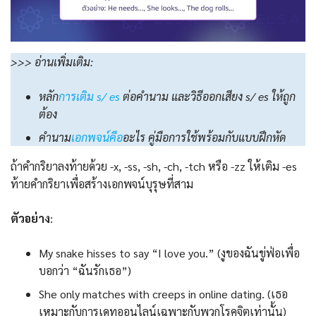
>>> อ่านเพิ่มเติม:
หลัก
การเติม s/ es
ต่อคำนาม และวิธีออกเสียง s/ es ให้ถูก
ต้อง
คํานาม
เอกพจน์คือ
อะไร คู่มือการใช้พร้อมกับแบบฝึกหัด
ถ้าคำกริยาลงท้ายด้วย -x, -ss, -sh, -ch, -tch หรือ -zz ให้เติม -es
ท้ายคำกริยาเพื่อสร้างเอกพจน์บุรุษที่สาม
ตัวอย่าง
:
My snake hisses to say “I love you.” (งูของฉันขู่ฟ่อเพื่อ
บอกว่า “ฉันรักเธอ”)
She only matches with creeps in online dating. (เธอ
เหมาะกับการเดทออนไลน์เฉพาะกับพวกโรคจิตเท่านั้น)