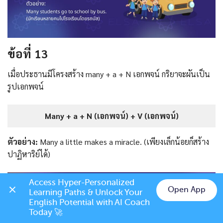
ข้อที่ 13
เมื่อประธานมีโครงสร้าง many + a + N เอกพจน์ กริยาจะผันเป็น
รูปเอกพจน์
Many + a + N (เอกพจน์) + V (เอกพจน์)
ตัวอย่าง:
Many a little makes a miracle. (เพียงเล็กน้อยก็สร้าง
ปาฏิหาริย์ได้)
Access Hyper-Personalized 
Open App
Learning Paths & Unlock Your 
Chat on LINE
English Potential with AI Coach 
Today 🚀