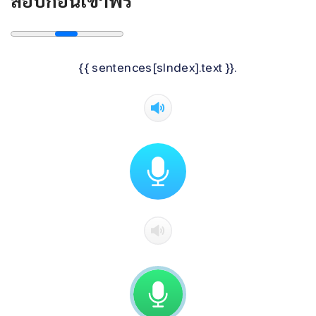
{{ sentences[sIndex].text }}.