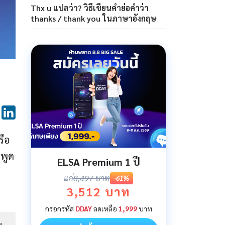
Thx u แปลว่า? วิธีเขียนคำย่อคำว่า
thanks / thank you ในภาษาอังกฤษ
รือ
กพูด
ELSA Premium 1 ปี
แค่
8,497 บาท
-61%
3,512 บาท
กรอกรหัส
DDAY
ลดเหลือ
1,999
บาท