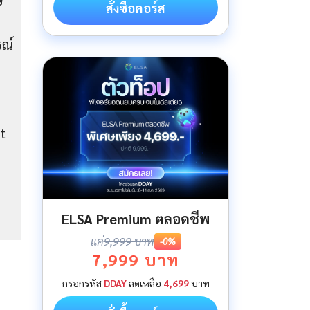
ษ
สั่งซื้อคอร์ส
รณ์
t
ELSA Premium ตลอดชีพ
แค่
9,999 บาท
-0%
7,999 บาท
กรอกรหัส
DDAY
ลดเหลือ
4,699
บาท