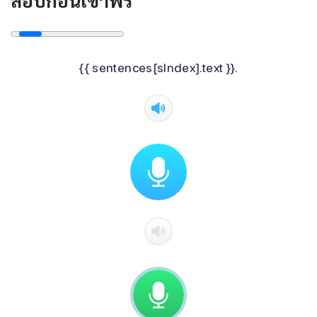
{{ sentences[sIndex].text }}.