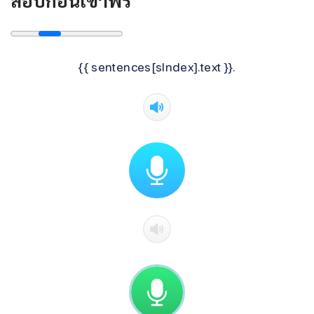
{{ sentences[sIndex].text }}.