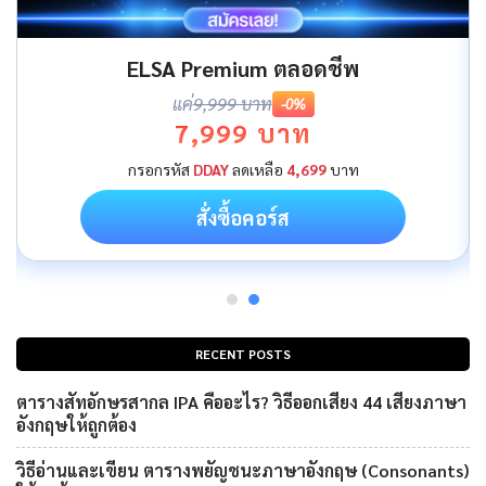
ELSA Premium ตลอดชีพ
แค่
9,999 บาท
-0%
7,999 บาท
กรอกรหัส
DDAY
ลดเหลือ
4,699
บาท
สั่งซื้อคอร์ส
RECENT POSTS
ตารางสัทอักษรสากล IPA คืออะไร? วิธีออกเสียง 44 เสียงภาษา
อังกฤษให้ถูกต้อง
วิธีอ่านและเขียน ตารางพยัญชนะภาษาอังกฤษ (Consonants)